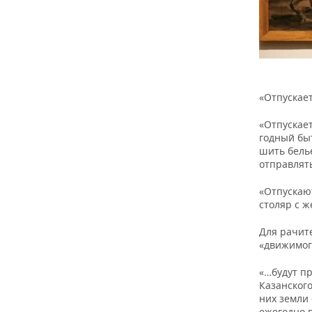
«Отпускает
«Отпускает
годный бы
шить белье
отправлять
«Отпускаю
столяр с ж
Для рачит
«движимог
«…будут п
Казанского
них земли 
ежегодно п