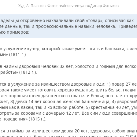
Худ. А. Пластов.
realnoevremya.ru/Динар Фатыхов
адельцы откровенно нахваливали свой «товар», описывая как
е данные, так и профессиональные навыки человека. Приведе
ько примеров:
в услужение кучер, который также умеет шить и башмаки, с ж
и» (1811 г.).
в наймы дворовый человек 32 лет, холостой и годный для всяко
аботы» (1812 г.).
тся в услужение за излишеством дворовые люди: 1) повар 27 л
торая также умеет готовить хорошо кушанье, шить белье, гладит
9 лет хорошая швея для женского платья и белья; она плетет кр
жет; 3) девка 14 лет хорошая женская башмачница; 4) дворовы
дный как в лакеи, так и ко всякой работе; 5) крестьянка 40 лет, 
отреть за коровами с дочерью 12 лет. Все сии люди совершенн
 поведения» (1815 г.).
ся в наймы за излишеством девка 20 лет, здоровая, собою видн
рошо чистить белье, гладить, шить и готовить кушанье» (1816 г