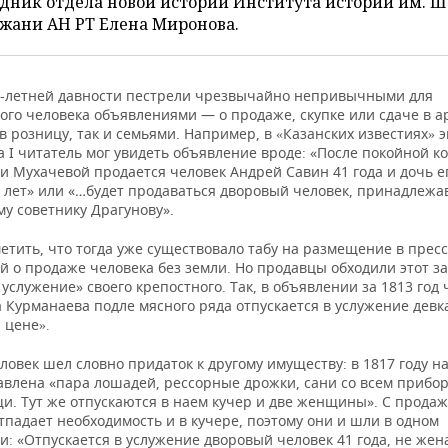
дник отдела новой истории Института истории им. Ш
жани АН РТ Елена Миронова.
0-летней давности пестрели чрезвычайно непривычными для
ого человека объявлениями — о продаже, скупке или сдаче в а
в розницу, так и семьями. Например, в
Казанских известиях
э
«
»
 I читатель мог увидеть объявление вроде: «После покойной к
и Мухачевой продается человек Андрей Савин 41 года и дочь е
5 лет» или «…будет продаваться дворовый человек, принадлеж
у советнику Драгунову».
етить, что тогда уже существовало табу на размещение в прес
 о продаже человека без земли. Но продавцы обходили этот за
 услужение» своего крепостного. Так, в объявлении за 1813 год 
 Курманаева подле мясного ряда отпускается в услужение девка
 цене
».
овек шел словно придаток к другому имуществу: в 1817 году н
авлена «пара лошадей, рессорные дрожки, сани со всем прибо
щи. Тут же отпускаются в наем кучер и две женщины». С прода
падает необходимость и в кучере, поэтому они и шли в одном
: «Отпускается в услужение дворовый человек 41 года, не жен