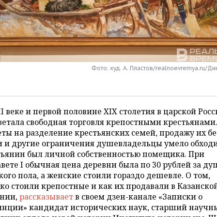
Фото: худ. А. Пластов/realnoevremya.ru/Д
II веке и первой половине XIX столетия в царской Рос
етала свободная торговля крепостными крестьянами
ты на разделение крестьянских семей, продажу их бе
и и другие ограничения душевладельцы умело обход
тьянин был личной собственностью помещика. При
вете I обычная цена деревни была по 30 рублей за ду
ого пола, а женские стоили гораздо дешевле. О том,
ко стоили крепостные и как их продавали в Казанско
рнии,
рассказывает
в своем дзен-канале «Записки о
инции» кандидат исторических наук, старший научн