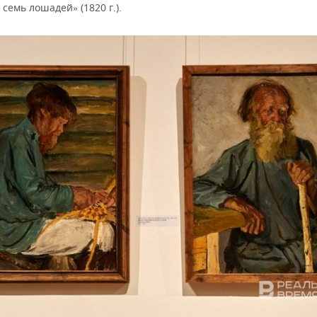
 семь лошадей
(1820 г.).
»