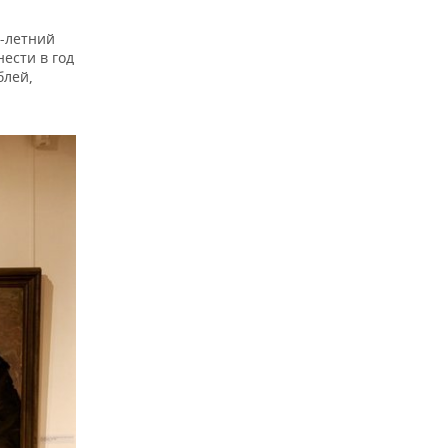
6-летний
ести в год
блей,