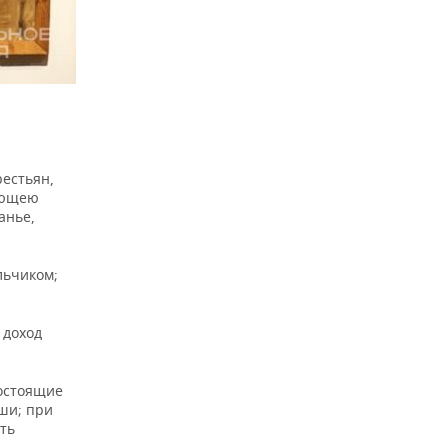
рестьян,
меющею
анье,
льчиком;
 доход
состоящие
уши; при
ить