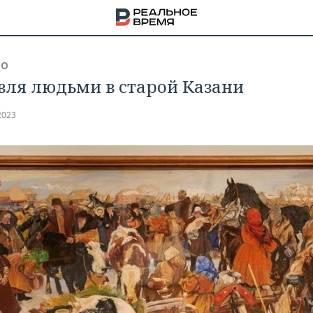
ВО
вля людьми в старой Казани
2023
НА