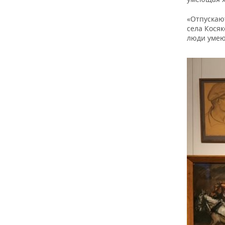
«Отпускаю
села Кося
люди умею