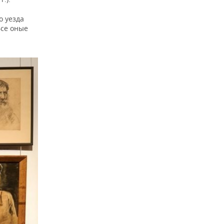
о уезда
Все оные