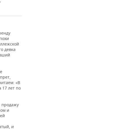
.
ренду
похи
оллежской
го девка
авший
се
прет,
читаем: «В
 17 лет по
а продажу
ром и
жей
атый, и