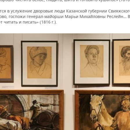
тся в услужение дворовые люди Казанской губернии Свияжског
ково, госпожи генерал-майорши Марьи Михайловны Реслейн… 
т читать и писать
1816 г.).
» (