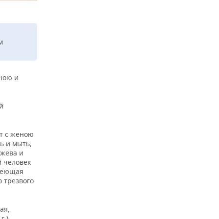
м
еною и
й
ет с женою
ь и мыть;
ужева и
й человек
умеющая
о трезвого
ая,
.).