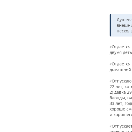
Душевл
внешни
нескол
«Отдается 
двумя детьм
«Отдается 
домашней р
«Отпускаю
22 лет, ко
2) девка 2
блонды, вя
33 лет, го
хорошо см
и хорошего
«Отпускает
умеющая хо