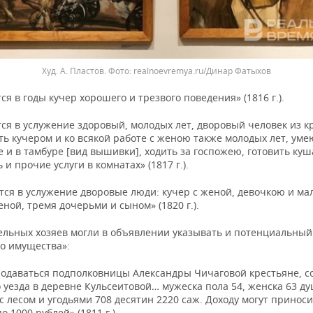
Худ. А. Пластов.
realnoevremya.ru/Динар Фатыхов
ся в годы кучер хорошего и трезвого поведения» (1816 г.).
ся в услужение здоровый, молодых лет, дворовый человек из к
ть кучером и ко всякой работе с женою также молодых лет, у
 и в тамбуре [вид вышивки], ходить за госпожею, готовить куш
 и прочие услуги в комнатах» (1817 г.).
тся в услужение дворовые люди: кучер с женой, девочкою и ма
еной, тремя дочерьми и сыном» (1820 г.).
ельных хозяев могли в объявлении указывать и потенциальный
о имущества»:
родаваться подполковницы Александры Чичаговой крестьяне, 
 уезда в деревне Кульсеитовой… мужеска пола 54, женска 63 д
с лесом и угодьями 708 десятин 2220 саж. Доходу могут принос
о 1000 рублей» (1811 г.).