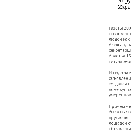
сотру
ВОДНЫЕ ВИДЫ СПОРТА
ОБРАЗОВАНИЕ
Мард
ХОККЕЙ С МЯЧОМ
ПРОИСШЕСТВИЯ
Газеты 20
современн
людей как 
Александра
секретарш
Авдотья 1
титулярном
И надо зам
объявлений
«отдавая в
доме купца
умеренной
Причем чел
была выст
другие ве
лошадей от
объявлении