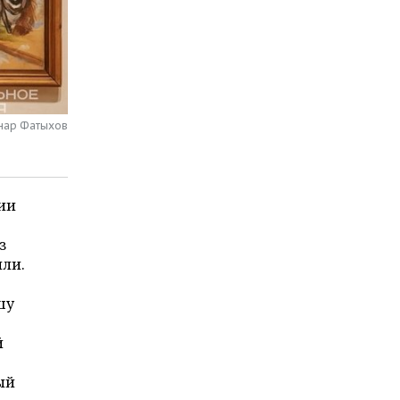
инар Фатыхов
сии
.
з
или.
шу
й
ый