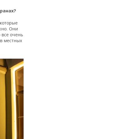
оранах?
 которые
жно. Они
о все очень
 в местных