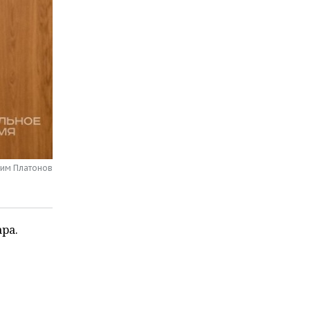
сим Платонов
ра.