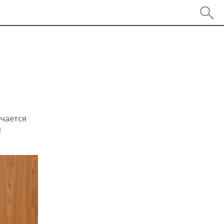
ичается
м