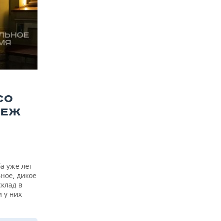
СО
 ЕЖ
а уже лет
ьное, дикое
клад в
 у них