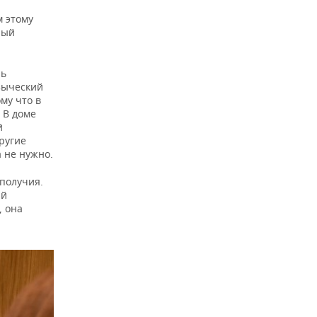
м этому
ный
нь
зыческий
му что в
 В доме
й
другие
 не нужно.
ополучия.
ый
, она