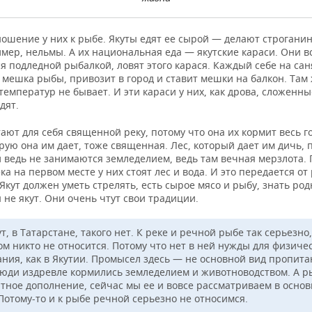
ошение у них к рыбе. Якуты едят ее сырой — делают строганин
мер, нельмы. А их национальная еда — якутские караси. Они в
 подледной рыбалкой, ловят этого карася. Каждый себе на сан
 мешка рыбы, привозит в город и ставит мешки на балкон. Там
емператур не бывает. И эти караси у них, как дрова, сложенны
дят.
ают для себя священной реку, потому что она их кормит весь г
рую она им дает, тоже священная. Лес, который дает им дичь,
 ведь не занимаются земледелием, ведь там вечная мерзлота. 
ка на первом месте у них стоят лес и вода. И это передается от
 Якут должен уметь стрелять, есть сырое мясо и рыбу, знать род
 не якут. Они очень чтут свои традиции.
ут, в Татарстане, такого нет. К реке и речной рыбе так серьезно,
ом никто не относится. Потому что нет в ней нужды для физиче
ния, как в Якутии. Промысел здесь — не основной вид пропита
люди издревле кормились земледелием и животноводством. А р
тное дополнение, сейчас мы ее и вовсе рассматриваем в основ
Потому-то и к рыбе речной серьезно не относимся.