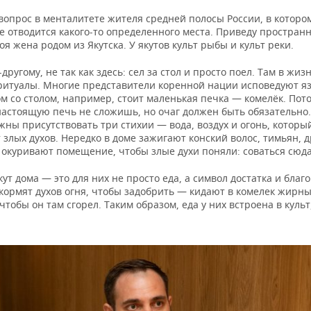
вопрос в менталитете жителя средней полосы России, в которо
е отводится какого-то определенного места. Приведу простран
я жена родом из Якутска. У якутов культ рыбы и культ реки.
-другому, не так как здесь: сел за стол и просто поел. Там в жиз
ритуалы. Многие представители коренной нации исповедуют я
ом со столом, например, стоит маленькая печка — комелёк. Пото
настоящую печь не сложишь, но очаг должен быть обязательно.
жны присутствовать три стихии — вода, воздух и огонь, которы
 злых духов. Нередко в доме зажигают конский волос, тимьян, 
 окуривают помещение, чтобы злые духи поняли: соваться сюда
ут дома — это для них не просто еда, а символ достатка и благ
кормят духов огня, чтобы задобрить — кидают в комелек жирн
чтобы он там сгорел. Таким образом, еда у них встроена в культ