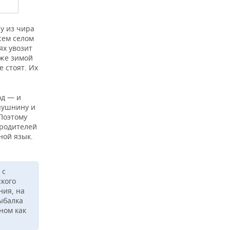
у из чира
сем селом
ях увозит
 же зимой
е стоят. Их
од — и
 пушнину и
Поэтому
 родителей
ной язык.
 с
ского
ния, на
ыбалка
ном как