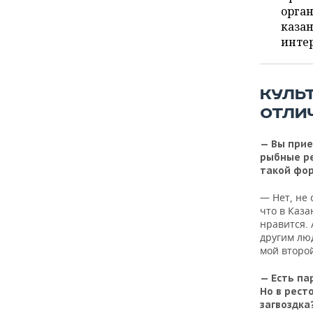
ВОДНЫЕ ВИДЫ СПОРТА
ОБРАЗОВАНИЕ
орга
казан
ХОККЕЙ С МЯЧОМ
ПРОИСШЕСТВИЯ
инте
КУЛЬ
ОТЛИ
— Вы прие
рыбные ре
такой фо
— Нет, не 
что в Каза
нравится. 
другим люд
мой второй
— Есть па
Но в рест
загвоздка