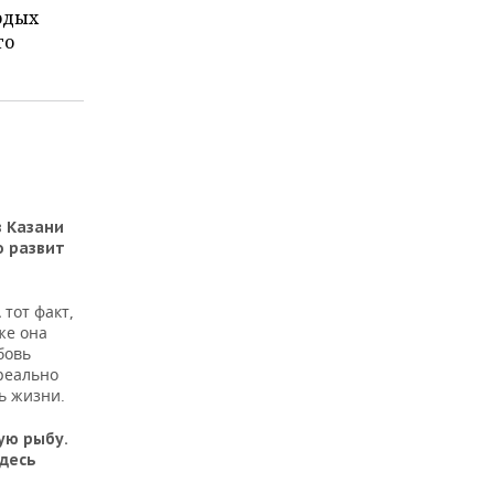
одых
го
в Казани
о развит
 тот факт,
же она
бовь
 реально
ть жизни.
ую рыбу.
здесь