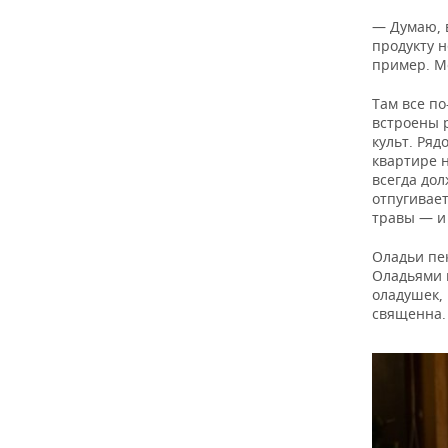
— Думаю, 
продукту н
пример. Мо
Там все по
встроены 
культ. Ряд
квартире 
всегда дол
отпугивает
травы — и
Оладьи пек
Оладьями 
оладушек, 
священна.