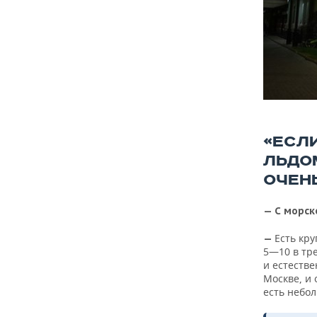
«ЕСЛ
ЛЬДО
ОЧЕН
— С морск
Есть кр
—
5—10 в тре
и естестве
Москве, и 
есть небол