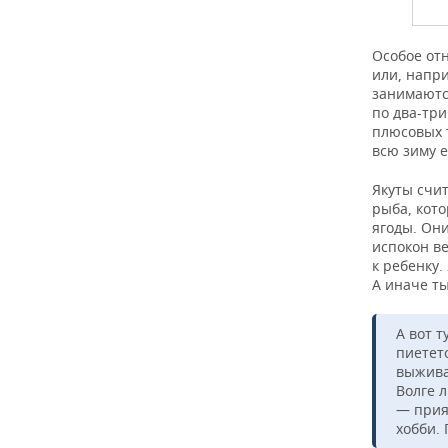
Особое отн
или, напри
занимаются
по два-три
плюсовых т
всю зиму е
Якуты счит
рыба, кото
ягоды. Они
испокон ве
к ребенку.
А иначе ты
А вот т
пиетет
выжива
Волге 
— прия
хобби. 