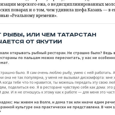
низации морского ежа, о недисциплинированных мол
ских поварах и о том, чем удивила шефа Казань — в е
рвью «Реальному времени».
Т РЫБЫ, ИЛИ ЧЕМ ТАТАРСТАН
ЧАЕТСЯ ОТ ЯКУТИИ
хали открывать рыбный ресторан. Не страшно было? Ведь 
стораны по пальцам можно пересчитать, у нас не особенн
рмат.
страшно было. Я сам очень люблю рыбу, умею с ней работать. А
ни она не так популярна, у меня не вызывал дискомфорта: мне 
А когда тебе что-то нравится, ты можешь передать эту свою лю
ям, поделиться ею. Я в ресторане чувствую себя как дома: это
 дом. И я не отношусь к этому как к работе — для меня это час
радокс: мы живем на Волге, и дома так или иначе едим речн
оранной культуре она практически не представлена. В чем 
?