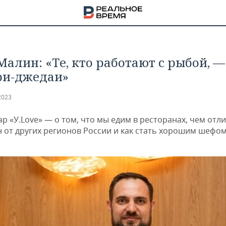
Малин: «Те, кто работают с рыбой, —
и-джедаи»
2023
р «У.Love» — о том, что мы едим в ресторанах, чем отл
н от других регионов России и как стать хорошим шефо
НА