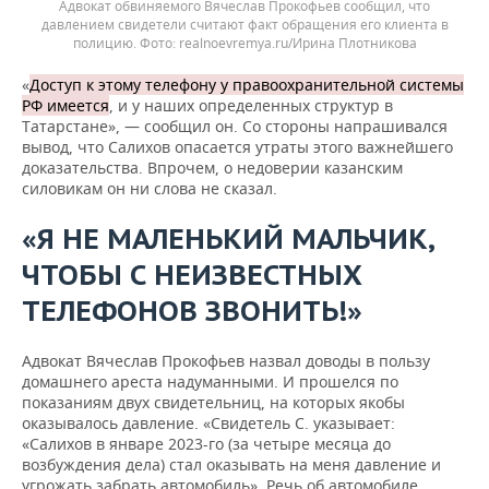
Адвокат обвиняемого Вячеслав Прокофьев сообщил, что
давлением свидетели считают факт обращения его клиента в
полицию.
realnoevremya.ru/Ирина Плотникова
«
Доступ к этому телефону у правоохранительной системы
РФ имеется
, и у наших определенных структур в
Татарстане», — сообщил он. Со стороны напрашивался
вывод, что Салихов опасается утраты этого важнейшего
доказательства. Впрочем, о недоверии казанским
силовикам он ни слова не сказал.
«Я НЕ МАЛЕНЬКИЙ МАЛЬЧИК,
ЧТОБЫ С НЕИЗВЕСТНЫХ
ТЕЛЕФОНОВ ЗВОНИТЬ!»
Адвокат Вячеслав Прокофьев назвал доводы в пользу
домашнего ареста надуманными. И прошелся по
показаниям двух свидетельниц, на которых якобы
оказывалось давление. «Свидетель С. указывает:
«Салихов в январе 2023-го (за четыре месяца до
возбуждения дела) стал оказывать на меня давление и
угрожать забрать автомобиль». Речь об автомобиле,