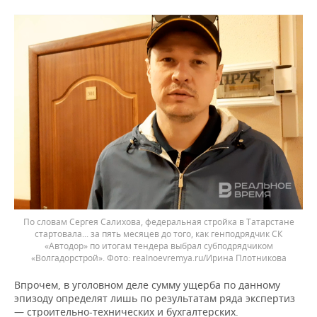
По словам Сергея Салихова, федеральная стройка в Татарстане
стартовала... за пять месяцев до того, как генподрядчик СК
«Автодор» по итогам тендера выбрал субподрядчиком
«Волгадорстрой».
realnoevremya.ru/Ирина Плотникова
Впрочем, в уголовном деле сумму ущерба по данному
эпизоду определят лишь по результатам ряда экспертиз
— строительно-технических и бухгалтерских.