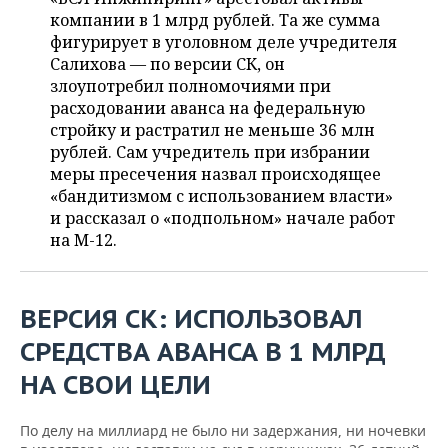
ВОДНЫЕ ВИДЫ СПОРТА
ОБРАЗОВАНИЕ
компании в 1 млрд рублей. Та же сумма
фигурирует в уголовном деле учредителя
ХОККЕЙ С МЯЧОМ
ПРОИСШЕСТВИЯ
Салихова — по версии СК, он
злоупотребил полномочиями при
расходовании аванса на федеральную
стройку и растратил не меньше 36 млн
рублей. Сам учредитель при избрании
меры пресечения назвал происходящее
«бандитизмом с использованием власти»
и рассказал о «подпольном» начале работ
на М-12.
ВЕРСИЯ СК: ИСПОЛЬЗОВАЛ
СРЕДСТВА АВАНСА В 1 МЛРД
НА СВОИ ЦЕЛИ
По делу на миллиард не было ни задержания, ни ночевки