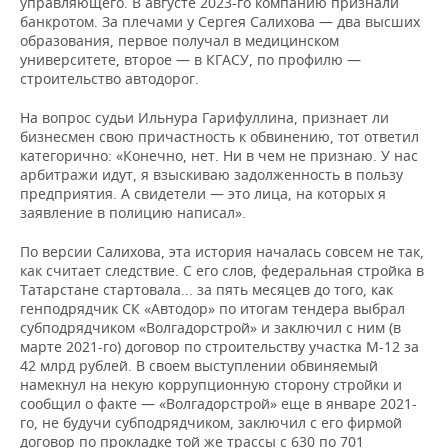
управляющего. В августе 2023-го компанию признали
банкротом. За плечами у Сергея Салихова — два высших
образования, первое получал в медицинском
университете, второе — в КГАСУ, по профилю —
строительство автодорог.
На вопрос судьи Ильнура Гарифуллина, признает ли
бизнесмен свою причастность к обвинению, тот ответил
категорично: «Конечно, нет. Ни в чем не признаю. У нас
арбитражи идут, я взыскиваю задолженность в пользу
предприятия. А свидетели — это лица, на которых я
заявление в полицию написал».
По версии Салихова, эта история началась совсем не так,
как считает следствие. С его слов, федеральная стройка в
Татарстане стартовала... за пять месяцев до того, как
генподрядчик СК «Автодор» по итогам тендера выбрал
субподрядчиком «Волгадорстрой» и заключил с ним (в
марте 2021-го) договор по строительству участка М-12 за
42 млрд рублей. В своем выступлении обвиняемый
намекнул на некую коррупционную сторону стройки и
сообщил о факте — «Волгадорстрой» еще в январе 2021-
го, не будучи субподрядчиком, заключил с его фирмой
договор по прокладке той же трассы с 630 по 701