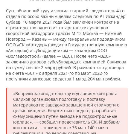
Суть обвинений суду изложил старший следователь 4-го
отдела по особо важным делам Следкома по РТ Искандер
Субаев. 10 марта 2021 года был заключен контракт на
строительство одного из татарстанских участков
скоростной автодороги трассы М-12 Москва — Нижний
Новгород — Казань — между генеральным подрядчиком
ООО «СК «Автодор» (входит в Государственную компанию
«Автодор») и субподрядчиком — казанским ООО
«Волгадорстрой» (далее — ВДС). После чего «ВДС»
заключило договор субсубподряда с компанией Салихова
на сумму свыше 2 млрд рублей. В рамках этого договора
на счета «БСЛ» с апреля 2021-го по март 2022-го
поступили авансовые средства 1 млрд 204 млн рублей.
«Вопреки законодательству и условиям контракта
Салихов организовал подготовку и поставку
материалов по заведомо завышенной стоимости с
целью хищения бюджетных средств, разработал
схему хищения путем вывода на подконтрольные
юрлица», — сообщил представитель СК. И добавил
конкретики — похищенные 36 млн 140 тысяч
рублей пошли, по версии следствия, на