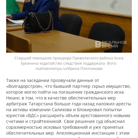
Старший помощник прокурора Приволжского района Анна
Буканина ходатайство следствия поддержала.
realnoevremya.ru/Ирина Плотникова
Также на заседании прозвучали данные от
«Волгадорстроя», что бывший партнер скрыл имущество,
которое могло пойти на погашение гражданского иска.
Нюанс в том, что в качестве обеспечительных мер
арбитраж Татарстана больше года назад наложил аресты
на активы компании Салихова и блокировал попытки
юристов «ВДС» расширить объем арестованного новыми
счетами и стройтехникой. Свое решение суд объяснил
соразмерностью исковых требований и уже принятых
обеспечительных мер. Апелляционная инстанция с этим