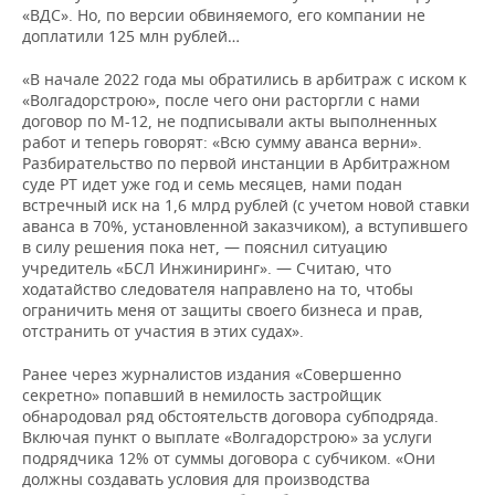
«ВДС». Но, по версии обвиняемого, его компании не
доплатили 125 млн рублей…
«В начале 2022 года мы обратились в арбитраж с иском к
«Волгадорстрою», после чего они расторгли с нами
договор по М-12, не подписывали акты выполненных
работ и теперь говорят: «Всю сумму аванса верни».
Разбирательство по первой инстанции в Арбитражном
суде РТ идет уже год и семь месяцев, нами подан
встречный иск на 1,6 млрд рублей (с учетом новой ставки
аванса в 70%, установленной заказчиком), а вступившего
в силу решения пока нет, — пояснил ситуацию
учредитель «БСЛ Инжиниринг». — Считаю, что
ходатайство следователя направлено на то, чтобы
ограничить меня от защиты своего бизнеса и прав,
отстранить от участия в этих судах».
Ранее через журналистов издания «Совершенно
секретно» попавший в немилость застройщик
обнародовал ряд обстоятельств договора субподряда.
Включая пункт о выплате «Волгадорстрою» за услуги
подрядчика 12% от суммы договора с субчиком. «Они
должны создавать условия для производства