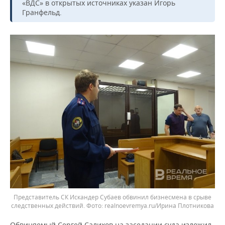
«ВДС» в открытых источниках указан Игорь
Гранфельд.
Представитель СК Искандер Субаев обвинил бизнесмена в срыве
следственных действий.
realnoevremya.ru/Ирина Плотникова
Обвиняемый Сергей Салихов на заседании суда изложил