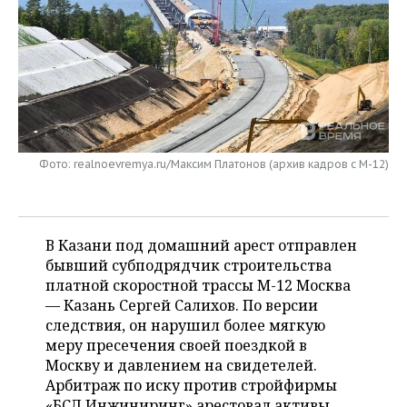
НЕФТЕХИМИЯ
РОЗНИЧНАЯ ТОРГОВЛЯ
НОВОСТИ ТЕХНОЛОГИЙ
МЕРОПРИЯТИЯ
НЕФТЬ
ТРАНСПОРТ
IT
НОВОСТИ МЕРОПРИЯТИЙ
СПОРТ
ОПК
УСЛУГИ
МЕДИА
ВЫЕЗДНАЯ РЕДАКЦИЯ
НОВОСТИ СПОРТА
ОБЩЕСТВО
ЭНЕРГЕТИКА
ТЕЛЕКОММУНИКАЦИИ
БИЗНЕС-БРАНЧИ
ФУТБОЛ
НОВОСТИ ОБЩЕСТВА
ФОТОГАЛЕРЕЯ
Фото: realnoevremya.ru/Максим Платонов (архив кадров с М-12)
ONLINE-КОНФЕРЕНЦИИ
ХОККЕЙ
ВЛАСТЬ
СЮЖЕТЫ
ОТКРЫТАЯ ЛЕКЦИЯ
БАСКЕТБОЛ
ИНФРАСТРУКТУРА
СПРАВОЧНИК
В Казани под домашний арест отправлен
бывший субподрядчик строительства
ВОЛЕЙБОЛ
ИСТОРИЯ
СПИСОК ПЕРСОН
платной скоростной трассы М-12 Москва
ПОЛНАЯ ВЕРСИЯ
— Казань Сергей Салихов. По версии
следствия, он нарушил более мягкую
КИБЕРСПОРТ
КУЛЬТУРА
СПИСОК КОМПАНИЙ
меру пресечения своей поездкой в
Москву и давлением на свидетелей.
ФИГУРНОЕ КАТАНИЕ
МЕДИЦИНА
Арбитраж по иску против стройфирмы
«БСЛ Инжиниринг» арестовал активы