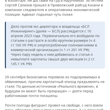
в изоляторе, ни доставки на суд в наручниках. 36-летний
Сергей Салихов пришел в Приволжский райсуд Казани в
компании следователя и оперативника экономической
полиции. Адвокат подъехал чуть позже.
Дело против экс-директора и владельца «БСЛ
Инжиниринг» (далее — БСЛ) расследуется с 10
апреля 2023 года. Первоначально его возбудили по
статьям о растрате в особо крупном размере (ч.4
ст.160 УК РФ) и злоупотреблении полномочиями в
коммерческой организации (ч.1 ст.201 УК РФ).
Через пару недель к ним добавилась и статья о
невыплате зарплаты свыше двух месяцев (ч.2 ст.
145.1 УК РФ).
29 сентября бизнесмена перевели из подозреваемых в
обвиняемые, причем зарплатный эпизод предъявлять не
стали. По данным источников «Реального времени», в
будущем он может быть прекращен — долги перед
работниками почти погашены.
Почти полгода фигурант провел на свободе, с него взяли
лишь обязательство о явке к следователю. А на прошлой