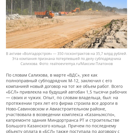
В активе «Волгадорстроя» — 350 госконтрактов на 35,7 млрд рублей.
Эта компания признана потерпевшей по делу субподрядчика
Салихова.
realnoevremya.ru/Максим Платонов
По словам Салихова, в марте «ВДС», уже как
полноправный субподрядчик М-12, заключил с его
компанией новый договор на тот же объем работ. Всего
«БСЛ» привлекла на будущий автобан 1,5 тысячи рабочих
— своих и чужих. Опыт, по словам владельца, был: на
протяжении трех лет его фирма строила все дороги в
Ново-Савиновском и Авиастроительном районе,
участвовала в возведении комплекса «Казаньэкспо»,
капремонте здания Миндортранса РТ и строительстве
Большого Казанского кольца. Причем по последнему
объекту оплата в «БСЛ» также поступала по договору с