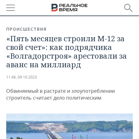
РЕГИОНЫ
ПРОИСШЕСТВИЯ
«Пять месяцев строили М-12 за
БАШКОРТОСТАН
НОВОСТИ
свой счет»: как подрядчика
ТАТАРСТАН
АНАЛИТИКА
«Волгадорстроя» арестовали за
аванс на миллиард
УДМУРТИЯ
НОВОСТИ АНАЛИТИКИ
ЭКОНОМИКА
11:46, 09.10.2023
ДЕКЛАРАЦИИ О ДОХОДАХ
НОВОСТИ ЭКОНОМИКИ
ПРОМЫШЛЕННОСТЬ
Обвиняемый в растрате и злоупотреблении
КОРОЛИ ГОСЗАКАЗА ПФО
ФИНАНСЫ
НОВОСТИ
НЕДВИЖИМОСТЬ
строитель считает дело политическим
ПРОМЫШЛЕННОСТИ
ВУЗЫ ТАТАРСТАНА
БАНКИ
НОВОСТИ НЕДВИЖИМОСТИ
АВТО
АГРОПРОМ
КОМУ ПРИНАДЛЕЖАТ
БЮДЖЕТ
НОВОСТИ АВТО
БИЗНЕС
ТОРГОВЫЕ ЦЕНТРЫ
МАШИНОСТРОЕНИЕ
ТАТАРСТАНА
ИНВЕСТИЦИИ
НОВОСТИ БИЗНЕСА
ТЕХНОЛОГИИ