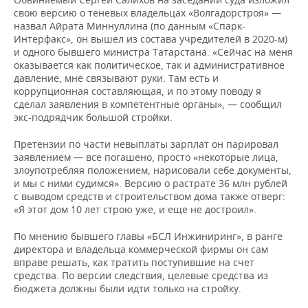
свою версию о теневых владельцах «Волгадорстроя» —
назвал Айрата Миннуллина (по данным «Спарк-
Интерфакс», он вышел из состава учредителей в 2020-м)
и одного бывшего министра Татарстана. «Сейчас на меня
оказывается как политическое, так и административное
давление, мне связывают руки. Там есть и
коррупционная составляющая, и по этому поводу я
сделал заявления в компетентные органы», — сообщил
экс-подрядчик большой стройки.
Претензии по части невыплаты зарплат он парировал
заявлением — все погашено, просто «некоторые лица,
злоупотребляя положением, нарисовали себе документы,
и мы с ними судимся». Версию о растрате 36 млн рублей
с выводом средств и строительством дома также отверг:
«Я этот дом 10 лет строю уже, и еще не достроил».
По мнению бывшего главы «БСЛ Инжиниринг», в ранге
директора и владельца коммерческой фирмы он сам
вправе решать, как тратить поступившие на счет
средства. По версии следствия, целевые средства из
бюджета должны были идти только на стройку.