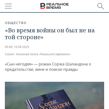
РЕГИОНЫ
ОБЩЕСТВО
«Во время войны он был не на
БАШКОРТОСТАН
НОВОСТИ
той стороне»
ТАТАРСТАН
АНАЛИТИКА
00:00, 10.09.2023
УДМУРТИЯ
НОВОСТИ АНАЛИТИКИ
ЭКОНОМИКА
Сюжет:
Книжная полка «Реального времени»
ДЕКЛАРАЦИИ О ДОХОДАХ
НОВОСТИ ЭКОНОМИКИ
ПРОМЫШЛЕННОСТЬ
«Сын негодяя» — роман Соржа Шаландона о
предательстве, вине и поиске правды
КОРОЛИ ГОСЗАКАЗА ПФО
ФИНАНСЫ
НОВОСТИ
НЕДВИЖИМОСТЬ
ПРОМЫШЛЕННОСТИ
ВУЗЫ ТАТАРСТАНА
БАНКИ
НОВОСТИ НЕДВИЖИМОСТИ
АВТО
АГРОПРОМ
КОМУ ПРИНАДЛЕЖАТ
БЮДЖЕТ
НОВОСТИ АВТО
БИЗНЕС
ТОРГОВЫЕ ЦЕНТРЫ
МАШИНОСТРОЕНИЕ
ТАТАРСТАНА
ИНВЕСТИЦИИ
НОВОСТИ БИЗНЕСА
ТЕХНОЛОГИИ