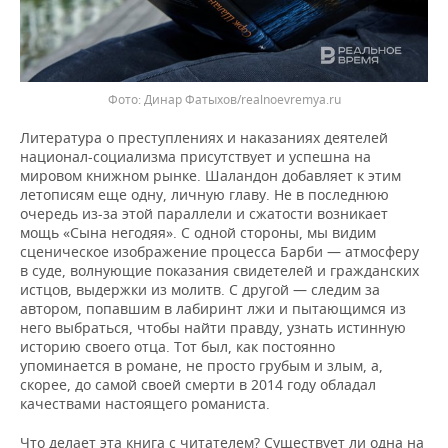
Динар Фатыхов/realnoevremya.ru
Литература о преступлениях и наказаниях деятелей
национал-социализма присутствует и успешна на
мировом книжном рынке. Шаландон добавляет к этим
летописям еще одну, личную главу. Не в последнюю
очередь из-за этой параллели и сжатости возникает
мощь «Сына негодяя». С одной стороны, мы видим
сценическое изображение процесса Барби — атмосферу
в суде, волнующие показания свидетелей и гражданских
истцов, выдержки из молитв. С другой — следим за
автором, попавшим в лабиринт лжи и пытающимся из
него выбраться, чтобы найти правду, узнать истинную
историю своего отца. Тот был, как постоянно
упоминается в романе, не просто грубым и злым, а,
скорее, до самой своей смерти в 2014 году обладал
качествами настоящего романиста.
Что делает эта книга с читателем? Существует ли одна на