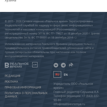
Хузина
© 2015 - 2026 Сетевое издание «Реальное время» Зарегистрировано
Федеральной службой по надзору в сфере связи, информационных
технологий и массовых коммуникаций (Роскомнадзор) –
регистрационный номер ЭЛ № ФС 77 - 79627 от 18 декабря 2020 г. (ранее
свидетельство Эл № ФС 77-59331 от 18 сентября 2014 г.)
Использование материалов Реального Времени разрешено только с
предварительного согласия правообладателей, упоминание сайта и
прямая гиперссылка обязательны при частичном или полном
воспроизведении материалов.
18+
RU
EN
РЕДАКЦИЯ
РЕКЛАМА
Учредитель ООО «Реальное
ПРАВОВАЯ ИНФОРМАЦИЯ
время»
Главный редактор Саушина А.А.
ПОЛИТИКА О ПЕРСОНАЛЬНЫХ
Телефон редакции: +7 (843) 222-
ДАННЫХ
90-80
info@realnoevremya.ru