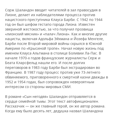
ВОДНЫЕ ВИДЫ СПОРТА
ОБРАЗОВАНИЕ
Сорж Шаландон вводит читателей в зал правосудия в
ХОККЕЙ С МЯЧОМ
ПРОИСШЕСТВИЯ
Лионе, делает их наблюдателями процесса против
нацистского преступника Клауса Барби. С 1942 по 1944
год он был шефом гестапо города Лиона. Известен
звериной жестокостью, за что получил прозвища
«лионский мясник» и «палач Лиона». Как и многие другие
нацисты, включая Адольфа Эйхмана и Йозефа Менгеле,
Барби после Второй мировой войны скрылся в Южной
Америке по «Крысиной тропе». Начал новую жизнь под
именем Клауса Альтмана в столице Боливии Ла-Пас. В
начале 1970-х годов французские журналисты Серж и
Беата Кларсфельд нашли его. И после долгих
переговоров в 1983 году Барби был экстрадирован во
Францию. В 1987 году процесс против уже 73-летнего
обвиняемого, приговоренного к смертной казни дважды в
1952 и 1954 годах, был сопровожден невероятным
интересом со стороны мировых СМИ.
В романе «Сын негодяя» Шаландон отправляется в
сердце семейной тьмы. Этот текст автофикционален.
Рассказчик — он же главный герой, он же автор романа.
Когда ему было десять лет, дедушка назвал Шаландона