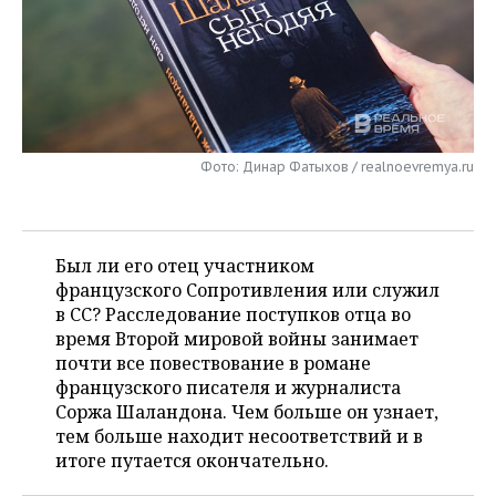
НЕФТЕХИМИЯ
РОЗНИЧНАЯ ТОРГОВЛЯ
НОВОСТИ ТЕХНОЛОГИЙ
МЕРОПРИЯТИЯ
НЕФТЬ
ТРАНСПОРТ
IT
НОВОСТИ МЕРОПРИЯТИЙ
СПОРТ
ОПК
УСЛУГИ
МЕДИА
ВЫЕЗДНАЯ РЕДАКЦИЯ
НОВОСТИ СПОРТА
ОБЩЕСТВО
ЭНЕРГЕТИКА
Фото: Динар Фатыхов / realnoevremya.ru
ТЕЛЕКОММУНИКАЦИИ
БИЗНЕС-БРАНЧИ
ФУТБОЛ
НОВОСТИ ОБЩЕСТВА
ФОТОГАЛЕРЕЯ
ONLINE-КОНФЕРЕНЦИИ
ХОККЕЙ
ВЛАСТЬ
СЮЖЕТЫ
Был ли его отец участником
французского Сопротивления или служил
ОТКРЫТАЯ ЛЕКЦИЯ
БАСКЕТБОЛ
ИНФРАСТРУКТУРА
СПРАВОЧНИК
в СС? Расследование поступков отца во
время Второй мировой войны занимает
ВОЛЕЙБОЛ
ИСТОРИЯ
СПИСОК ПЕРСОН
ПОЛНАЯ ВЕРСИЯ
почти все повествование в романе
французского писателя и журналиста
КИБЕРСПОРТ
КУЛЬТУРА
СПИСОК КОМПАНИЙ
Соржа Шаландона. Чем больше он узнает,
тем больше находит несоответствий и в
ФИГУРНОЕ КАТАНИЕ
МЕДИЦИНА
итоге путается окончательно.