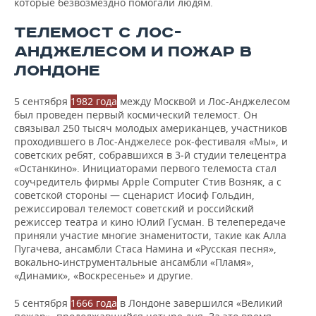
которые безвозмездно помогали людям.
ТЕЛЕМОСТ С ЛОС-
АНДЖЕЛЕСОМ И ПОЖАР В
ЛОНДОНЕ
5 сентября
1982 года
между Москвой и Лос-Анджелесом
был проведен первый космический телемост. Он
связывал 250 тысяч молодых американцев, участников
проходившего в Лос-Анджелесе рок-фестиваля «Мы», и
советских ребят, собравшихся в 3‑й студии телецентра
«Останкино». Инициаторами первого телемоста стал
соучредитель фирмы Apple Computer Стив Возняк, а с
советской стороны — сценарист Иосиф Гольдин,
режиссировал телемост советский и российский
режиссер театра и кино Юлий Гусман. В телепередаче
приняли участие многие знаменитости, такие как Алла
Пугачева, ансамбли Стаса Намина и «Русская песня»,
вокально-инструментальные ансамбли «Пламя»,
«Динамик», «Воскресенье» и другие.
5 сентября
1666 года
в Лондоне завершился «Великий