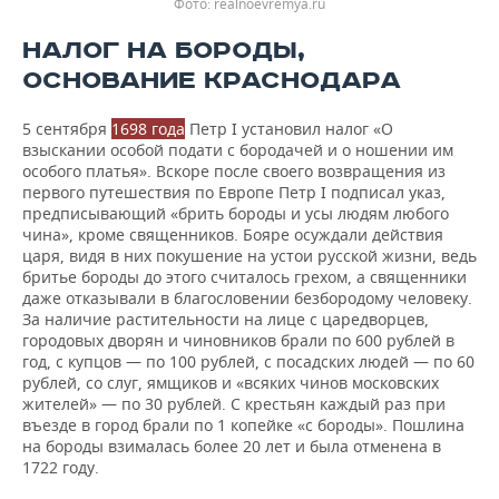
realnoevremya.ru
НАЛОГ НА БОРОДЫ,
ОСНОВАНИЕ КРАСНОДАРА
5 сентября
1698 года
Петр I установил налог «О
взыскании особой подати с бородачей и о ношении им
особого платья». Вскоре после своего возвращения из
первого путешествия по Европе Петр I подписал указ,
предписывающий «брить бороды и усы людям любого
чина», кроме священников. Бояре осуждали действия
царя, видя в них покушение на устои русской жизни, ведь
бритье бороды до этого считалось грехом, а священники
даже отказывали в благословении безбородому человеку.
За наличие растительности на лице с царедворцев,
городовых дворян и чиновников брали по 600 рублей в
год, с купцов — по 100 рублей, с посадских людей — по 60
рублей, со слуг, ямщиков и «всяких чинов московских
жителей» — по 30 рублей. С крестьян каждый раз при
въезде в город брали по 1 копейке «с бороды». Пошлина
на бороды взималась более 20 лет и была отменена в
1722 году.