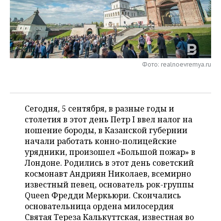
НЕФТЕХИМИЯ
РОЗНИЧНАЯ ТОРГОВЛЯ
НОВОСТИ ТЕХНОЛОГИЙ
МЕРОПРИЯТИЯ
НЕФТЬ
ТРАНСПОРТ
IT
НОВОСТИ МЕРОПРИЯТИЙ
СПОРТ
ОПК
УСЛУГИ
МЕДИА
ВЫЕЗДНАЯ РЕДАКЦИЯ
НОВОСТИ СПОРТА
ОБЩЕСТВО
Фото: realnoevremya.ru
ЭНЕРГЕТИКА
ТЕЛЕКОММУНИКАЦИИ
БИЗНЕС-БРАНЧИ
ФУТБОЛ
НОВОСТИ ОБЩЕСТВА
ФОТОГАЛЕРЕЯ
Сегодня, 5 сентября, в разные годы и
ONLINE-КОНФЕРЕНЦИИ
ХОККЕЙ
ВЛАСТЬ
СЮЖЕТЫ
столетия в этот день Петр I ввел налог на
ношение бороды, в Казанской губернии
ОТКРЫТАЯ ЛЕКЦИЯ
БАСКЕТБОЛ
ИНФРАСТРУКТУРА
СПРАВОЧНИК
начали работать конно-полицейские
урядники, произошел «Большой пожар» в
ВОЛЕЙБОЛ
ИСТОРИЯ
СПИСОК ПЕРСОН
ПОЛНАЯ ВЕРСИЯ
Лондоне. Родились в этот день советский
космонавт Андриян Николаев, всемирно
КИБЕРСПОРТ
КУЛЬТУРА
СПИСОК КОМПАНИЙ
известный певец, основатель рок-группы
Queen Фредди Меркьюри. Ско
нчались
ФИГУРНОЕ КАТАНИЕ
МЕДИЦИНА
основательница ордена милосердия
Святая Тереза Калькуттская, известная во