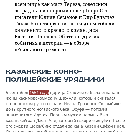
ВОДНЫЕ ВИДЫ СПОРТА
ОБРАЗОВАНИЕ
всем мире как мать Тереза, советский
эстрадный и оперный певец Георг Отс,
ХОККЕЙ С МЯЧОМ
ПРОИСШЕСТВИЯ
писатели Юлиан Семенов и Кир Булычев.
Также 5 сентября считается днем гибели
знаменитого красного командира
Василия Чапаева. Об этих и других
событиях в истории — в обзоре
«Реального времени».
КАЗАНСКИЕ КОННО-
ПОЛИЦЕЙСКИЕ УРЯДНИКИ
5 сентября
1551 года
царица Сююмбике была отдана в
жены касимовскому хану Шах-Али, который считался
сторонником русского царя Ивана Грозного. Сююмбике —
дочь крупного ногайского бека Юсуфа — потомка
знаменитого Идегея. Первым мужем царицы был
казанский хан Джан Али, который вскоре был убит. После
его смерти Сююмбике отдали за хана Казани Сафа-Гирея.
Она стала его пятой женой, но, несмотря на это, их брак