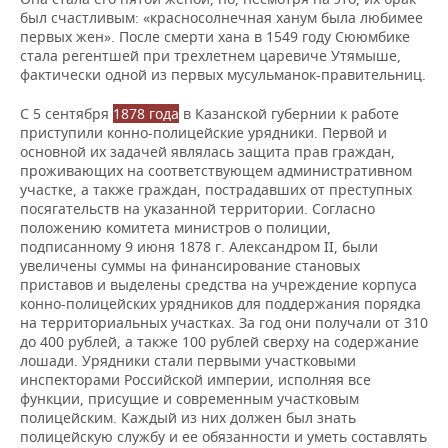
был счастливым: «красносолнечная ханум была любимее
первых жен». После смерти хана в 1549 году Сююмбике
стала регентшей при трехлетнем царевиче Утямыше,
фактически одной из первых мусульманок-правительниц.
С 5 сентября
1878 года
в Казанской губернии к работе
приступили конно-полицейские урядники. Первой и
основной их задачей являлась защита прав граждан,
проживающих на соответствующем административном
участке, а также граждан, пострадавших от преступных
посягательств на указанной территории. Согласно
положению комитета министров о полиции,
подписанному 9 июня 1878 г. Александром II, были
увеличены суммы на финансирование становых
приставов и выделены средства на учреждение корпуса
конно-полицейских урядников для поддержания порядка
на территориальных участках. За год они получали от 310
до 400 рублей, а также 100 рублей сверху на содержание
лошади. Урядники стали первыми участковыми
инспекторами Российской империи, исполняя все
функции, присущие и современным участковым
полицейским. Каждый из них должен был знать
полицейскую службу и ее обязанности и уметь составлять