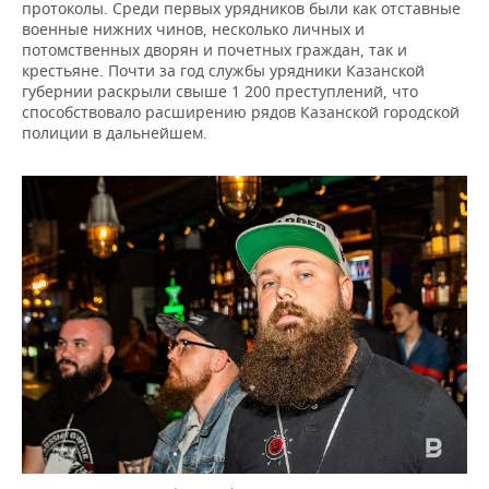
протоколы. Среди первых урядников были как отставные
военные нижних чинов, несколько личных и
потомственных дворян и почетных граждан, так и
крестьяне. Почти за год службы урядники Казанской
губернии раскрыли свыше 1 200 преступлений, что
способствовало расширению рядов Казанской городской
полиции в дальнейшем.