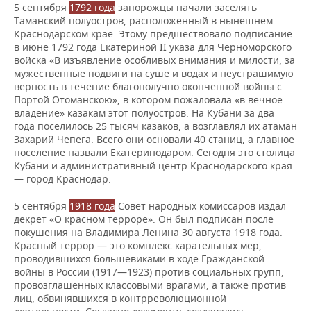
5 сентября
1792 года
запорожцы начали заселять
Таманский полуостров, расположенный в нынешнем
Краснодарском крае. Этому предшествовало подписание
в июне 1792 года Екатериной II указа для Черноморского
войска «В изъявление особливых внимания и милости, за
мужественные подвиги на суше и водах и неустрашимую
верность в течение благополучно оконченной войны с
Портой Отоманскою», в котором пожаловала «в вечное
владение» казакам этот полуостров. На Кубани за два
года поселилось 25 тысяч казаков, а возглавлял их атаман
Захарий Чепега. Всего они основали 40 станиц, а главное
поселение назвали Екатеринодаром. Сегодня это столица
Кубани и административный центр Краснодарского края
— город Краснодар.
5 сентября
1918 года
Совет народных комиссаров издал
декрет «О красном терроре». Он был подписан после
покушения на Владимира Ленина 30 августа 1918 года.
Красный террор — это комплекс карательных мер,
проводившихся большевиками в ходе Гражданской
войны в России (1917—1923) против социальных групп,
провозглашенных классовыми врагами, а также против
лиц, обвинявшихся в контрреволюционной