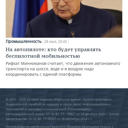
Промышленность
28 июл, 20:45
На автопилоте: кто будет управлять
беспилотной мобильностью
Рифкат Минниханов считает, что движение автономного
транспорта на шоссе, воде и в воздухе надо
координировать с единой платформы
© 2015 - 2026 Сетевое издание «Реальное время» Зарегистрировано
Федеральной службой по надзору в сфере связи, информационных
технологий и массовых коммуникаций (Роскомнадзор) –
регистрационный номер ЭЛ № ФС 77 - 79627 от 18 декабря 2020 г. (ранее
свидетельство Эл № ФС 77-59331 от 18 сентября 2014 г.)
Использование материалов Реального Времени разрешено только с