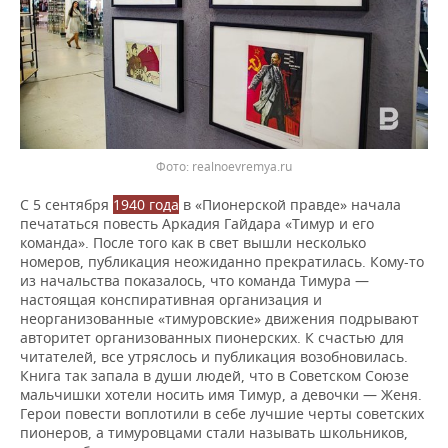
realnoevremya.ru
С 5 сентября
1940 года
в «Пионерской правде» начала
печататься повесть Аркадия Гайдара «Тимур и его
команда». После того как в свет вышли несколько
номеров, публикация неожиданно прекратилась. Кому-то
из начальства показалось, что команда Тимура —
настоящая конспиративная организация и
неорганизованные «тимуровские» движения подрывают
авторитет организованных пионерских. К счастью для
читателей, все утряслось и публикация возобновилась.
Книга так запала в души людей, что в Советском Союзе
мальчишки хотели носить имя Тимур, а девочки — Женя.
Герои повести воплотили в себе лучшие черты советских
пионеров, а тимуровцами стали называть школьников,