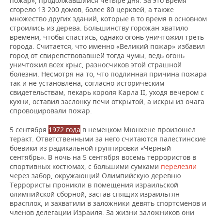
пожар», продолжавшийся четыре дня. За это время
сгорело 13 200 домов, более 80 церквей, а также
множество других зданий, которые в то время в основном
строились из дерева. Большинству горожан хватило
времени, чтобы спастись, однако огонь уничтожил треть
города. Считается, что именно «Великий пожар» избавил
город от свирепствовавшей тогда чумы, ведь огонь
уничтожил всех крыс, разносчиков этой страшной
болезни. Несмотря на то, что подлинная причина пожара
так и не установлена, согласно историческим
свидетельствам, пекарь короля Карла II, уходя вечером с
кухни, оставил заслонку печи открытой, а искры из очага
спровоцировали пожар.
5 сентября
1972 года
в немецком Мюнхене произошел
теракт. Ответственными за него считаются палестинские
боевики из радикальной группировки «Черный
сентябрь». В ночь на 5 сентября восемь террористов в
спортивных костюмах, с большими сумками
перелезли
через забор, окружающий Олимпийскую деревню.
Террористы проникли в помещения израильской
олимпийской сборной, застав спящих израильтян
врасплох, и захватили в заложники девять спортсменов и
членов делегации Израиля. За жизни заложников они