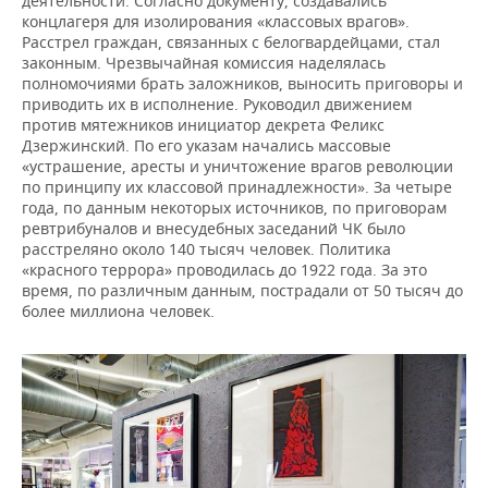
деятельности. Согласно документу, создавались
концлагеря для изолирования «классовых врагов».
Расстрел граждан, связанных с белогвардейцами, стал
законным. Чрезвычайная комиссия наделялась
полномочиями брать заложников, выносить приговоры и
приводить их в исполнение. Руководил движением
против мятежников инициатор декрета Феликс
Дзержинский. По его указам начались массовые
«устрашение, аресты и уничтожение врагов революции
по принципу их классовой принадлежности». За четыре
года, по данным некоторых источников, по приговорам
ревтрибуналов и внесудебных заседаний ЧК было
расстреляно около 140 тысяч человек. Политика
«красного террора» проводилась до 1922 года. За это
время, по различным данным, пострадали от 50 тысяч до
более миллиона человек.