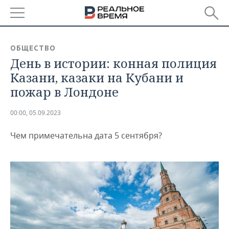
РЕГИОНЫ
ОБЩЕСТВО
День в истории: конная полиция
БАШКОРТОСТАН
НОВОСТИ
Казани, казаки на Кубани и
ТАТАРСТАН
АНАЛИТИКА
пожар в Лондоне
УДМУРТИЯ
НОВОСТИ АНАЛИТИКИ
ЭКОНОМИКА
00:00, 05.09.2023
ДЕКЛАРАЦИИ О ДОХОДАХ
НОВОСТИ ЭКОНОМИКИ
ПРОМЫШЛЕННОСТЬ
Чем примечательна дата 5 сентября?
КОРОЛИ ГОСЗАКАЗА ПФО
ФИНАНСЫ
НОВОСТИ
НЕДВИЖИМОСТЬ
ПРОМЫШЛЕННОСТИ
ВУЗЫ ТАТАРСТАНА
БАНКИ
НОВОСТИ НЕДВИЖИМОСТИ
АВТО
АГРОПРОМ
КОМУ ПРИНАДЛЕЖАТ
БЮДЖЕТ
НОВОСТИ АВТО
БИЗНЕС
ТОРГОВЫЕ ЦЕНТРЫ
МАШИНОСТРОЕНИЕ
ТАТАРСТАНА
ИНВЕСТИЦИИ
НОВОСТИ БИЗНЕСА
ТЕХНОЛОГИИ