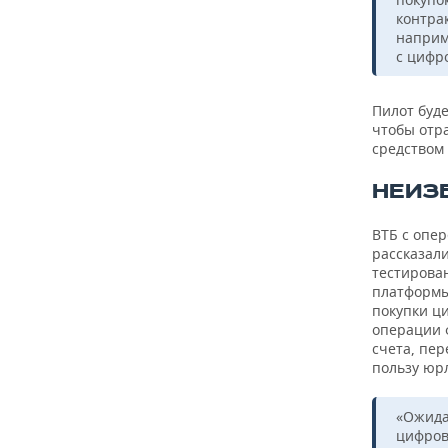
контра
наприм
с цифр
Пилот буде
чтобы отр
средством
НЕИЗ
ВТБ с опе
рассказали
тестирова
платформы
покупки ц
операции 
счета, пе
пользу юр
«Ожида
цифров