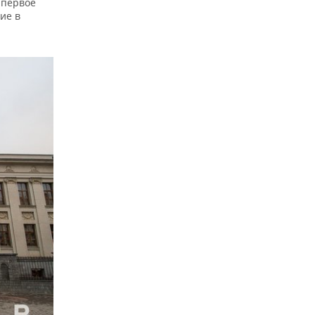
 первое
ие в