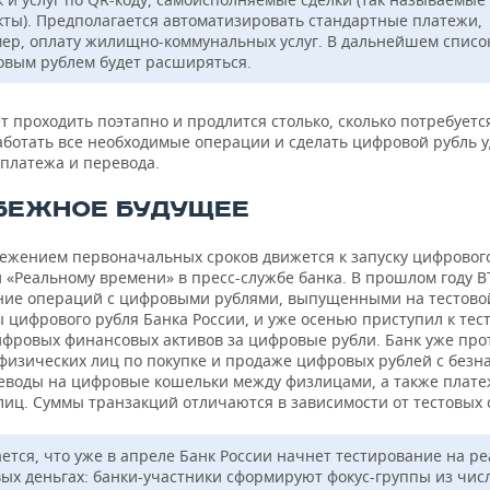
кты). Предполагается автоматизировать стандартные платежи,
ер, оплату жилищно-коммунальных услуг. В дальнейшем списо
овым рублем будет расширяться.
т проходить поэтапно и продлится столько, сколько потребуется
аботать все необходимые операции и сделать цифровой рубль 
 платежа и перевода.
БЕЖНОЕ БУДУЩЕЕ
режением первоначальных сроков движется к запуску цифрового
 «Реальному времени» в пресс-службе банка. В прошлом году В
ние операций с цифровыми рублями, выпущенными на тестово
 цифрового рубля Банка России, и уже осенью приступил к те
ифровых финансовых активов за цифровые рубли. Банк уже про
физических лиц по покупке и продаже цифровых рублей с безн
реводы на цифровые кошельки между физлицами, а также плате
лиц. Суммы транзакций отличаются в зависимости от тестовых 
ется, что уже в апреле Банк России начнет тестирование на р
ых деньгах: банки-участники сформируют фокус-группы из чис