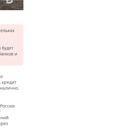
шельках
т
 будет
анков и
во
А кредит
зналично.
России.
т
ений
ерез