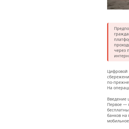
Предпо
гражда
платфо
проход
через 
интерн
Цифровой р
сбережени
по-прежне
На операц
Введение 
Первое — 
бесплатны
банков на
мобильное