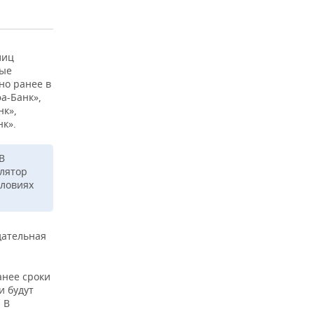
лиц
рые
но ранее в
а-Банк»,
нк»,
нк».
В
улятор
словиях
дательная
анее сроки
и будут
 В