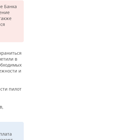
е Банка
ение
также
тся
храниться
метили в
еобходимых
ежности и
сти пилот
в,
плата
 смарт-