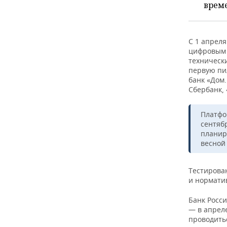
ВОДНЫЕ ВИДЫ СПОРТА
ОБРАЗОВАНИЕ
врем
ХОККЕЙ С МЯЧОМ
ПРОИСШЕСТВИЯ
С 1 апрел
цифровым 
технически
первую пи
банк «Дом.
Сбербанк, 
Платфо
сентяб
планир
весной 
Тестирован
и норматив
Банк Росс
— в апреле
проводить