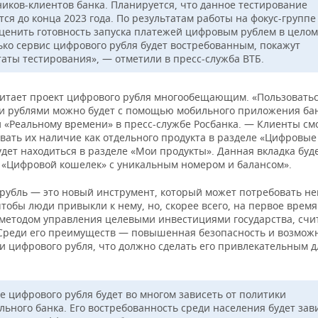
ников-клиентов банка. Планируется, что данное тестирование
тся до конца 2023 года. По результатам работы на фокус-групп
оценить готовность запуска платежей цифровым рублем в целом
ько сервис цифрового рубля будет востребованным, покажут
таты тестирования», — отметили в пресс-служба ВТБ.
читает проект цифрового рубля многообещающим. «Пользовать
 рублями можно будет с помощью мобильного приложения ба
и «Реальному времени» в пресс-службе Росбанка. — Клиенты см
вать их наличие как отдельного продукта в разделе «Цифровые
дет находиться в разделе «Мои продукты». Данная вкладка буд
 «Цифровой кошелек» с уникальным номером и балансом».
рубль — это новый инструмент, который может потребовать не
тобы люди привыкли к нему, но, скорее всего, на первое время
методом управления целевыми инвестициями государства, счи
 Среди его преимуществ — повышенная безопасность и возмож
и цифрового рубля, что должно сделать его привлекательным д
е цифрового рубля будет во многом зависеть от политики
льного банка. Его востребованность среди населения будет зав