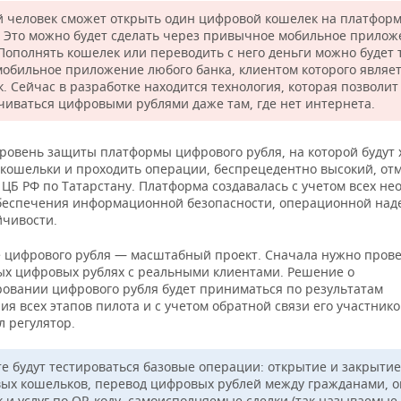
 человек сможет открыть один цифровой кошелек на платформ
. Это можно будет сделать через привычное мобильное прилож
 Пополнять кошелек или переводить с него деньги можно будет 
мобильное приложение любого банка, клиентом которого являе
. Сейчас в разработке находится технология, которая позволит
чиваться цифровыми рублями даже там, где нет интернета.
уровень защиты платформы цифрового рубля, на которой будут 
кошельки и проходить операции, беспрецедентно высокий, от
 ЦБ РФ по Татарстану. Платформа создавалась с учетом всех н
беспечения информационной безопасности, операционной над
йчивости.
 цифрового рубля — масштабный проект. Сначала нужно прове
ых цифровых рублях с реальными клиентами. Решение о
овании цифрового рубля будет приниматься по результатам
я всех этапов пилота и с учетом обратной связи его участнико
л регулятор.
те будут тестироваться базовые операции: открытие и закрытие
ых кошельков, перевод цифровых рублей между гражданами, о
к и услуг по QR-коду, самоисполняемые сделки (так называемые