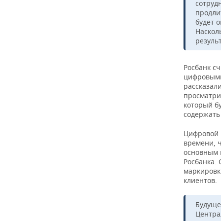
сотруд
продли
будет 
Наскол
резуль
Росбанк с
цифровыми
рассказал
просматри
который бу
содержать
Цифровой 
времени, ч
основным 
Росбанка.
маркировк
клиентов.
Будуще
Центра