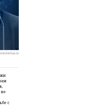
noevremya.ru
ежи
нам
в,
 не
ьбе с