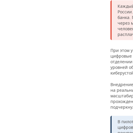
Каждый
России
банка.
через 
человек
распла
При этом 
цифровые 
отделении
уровней о
киберусто
Внедрение
на реальн
масштабир
прохождени
подчеркну
В пило
цифров
покупо