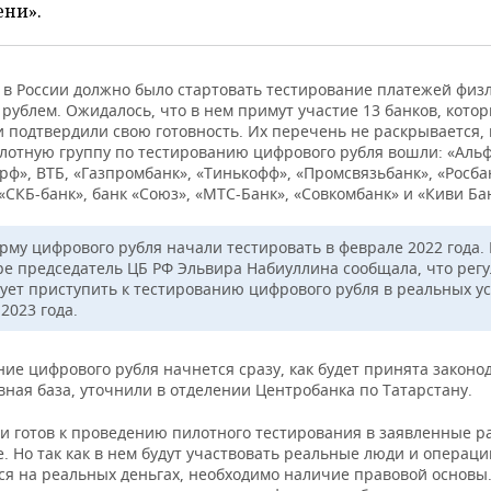
ени».
я в России должно было стартовать тестирование платежей физ
рублем. Ожидалось, что в нем примут участие 13 банков, кото
 подтвердили свою готовность. Их перечень не раскрывается, 
лотную группу по тестированию цифрового рубля вошли: «Альф
рф», ВТБ, «Газпромбанк», «Тинькофф», «Промсвязьбанк», «Росба
«СКБ-банк», банк «Союз», «МТС-Банк», «Совкомбанк» и «Киви Ба
рму цифрового рубля начали тестировать в феврале 2022 года. 
ре председатель ЦБ РФ Эльвира Набиуллина сообщала, что рег
ует приступить к тестированию цифрового рубля в реальных у
2023 года.
ие цифрового рубля начнется сразу, как будет принята законо
ная база, уточнили в отделении Центробанка по Татарстану.
ии готов к проведению пилотного тестирования в заявленные р
. Но так как в нем будут участвовать реальные люди и операци
ся на реальных деньгах, необходимо наличие правовой основы.