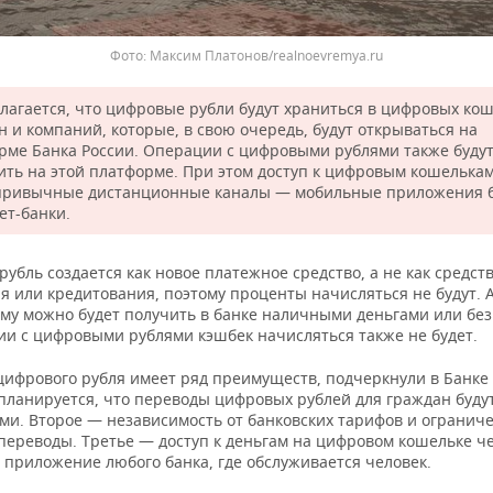
Максим Платонов/realnoevremya.ru
лагается, что цифровые рубли будут храниться в цифровых ко
н и компаний, которые, в свою очередь, будут открываться на
рме Банка России. Операции с цифровыми рублями также буду
ить на этой платформе. При этом доступ к цифровым кошелькам
привычные дистанционные каналы — мобильные приложения б
ет-банки.
убль создается как новое платежное средство, а не как средст
я или кредитования, поэтому проценты начисляться не будут. 
му можно будет получить в банке наличными деньгами или бе
ии с цифровыми рублями кэшбек начисляться также не будет.
цифрового рубля имеет ряд преимуществ, подчеркнули в Банке 
планируется, что переводы цифровых рублей для граждан буду
ми. Второе — независимость от банковских тарифов и огранич
 переводы. Третье — доступ к деньгам на цифровом кошельке ч
 приложение любого банка, где обслуживается человек.