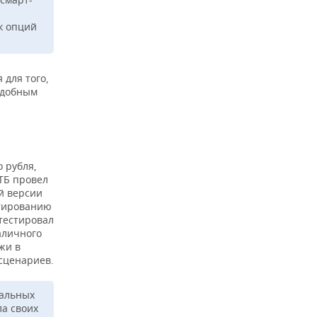
к опций
 для того,
удобным
 рубля,
ТБ провел
й версии
стированию
тестировал
аличного
жи в
сценариев.
еальных
ла своих