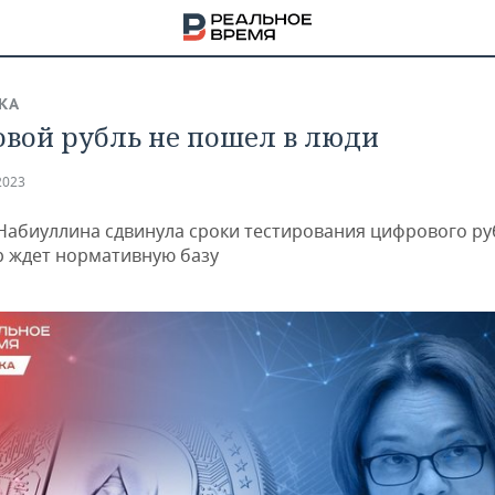
КА
вой рубль не пошел в люди
2023
Набиуллина сдвинула сроки тестирования цифрового р
р ждет нормативную базу
НА