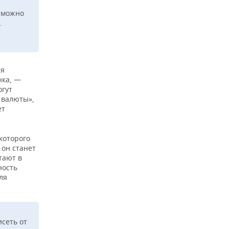
е можно
.
ся
нка, —
огут
 валюты»,
ет
которого
 он станет
тают в
ность
ля
исеть от