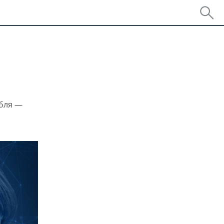
убля —