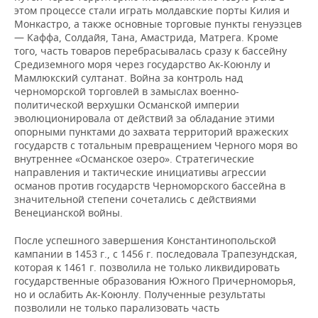
этом процессе стали играть молдавские порты Килия и
Монкастро, а также основные торговые пункты генуэзцев
— Каффа, Солдайя, Тана, Амастрида, Матрега. Кроме
того, часть товаров перебрасывалась сразу к бассейну
Средиземного моря через государство Ак-Коюнлу и
Мамлюкский султанат. Война за контроль над
черноморской торговлей в замыслах военно-
политической верхушки Османской империи
эволюционировала от действий за обладание этими
опорными пунктами до захвата территорий вражеских
государств с тотальным превращением Черного моря во
внутреннее «Османское озеро». Стратегические
направления и тактические инициативы агрессии
османов против государств Черноморского бассейна в
значительной степени сочетались с действиями
Венецианской войны.
После успешного завершения Константинопольской
кампании в 1453 г., с 1456 г. последовала Трапезундская,
которая к 1461 г. позволила не только ликвидировать
государственные образования Южного Причерноморья,
но и ослабить Ак-Коюнлу. Полученные результаты
позволили не только парализовать часть