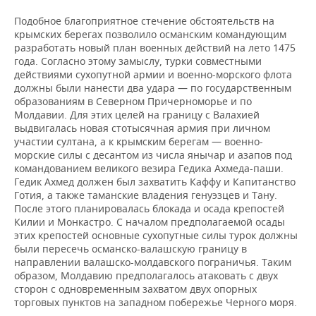
Подобное благоприятное стечение обстоятельств на
крымских берегах позволило османским командующим
разработать новый план военных действий на лето 1475
года. Согласно этому замыслу, турки совместными
действиями сухопутной армии и военно-морского флота
должны были нанести два удара — по государственным
образованиям в Северном Причерноморье и по
Молдавии. Для этих целей на границу с Валахией
выдвигалась новая стотысячная армия при личном
участии султана, а к крымским берегам — военно-
морские силы с десантом из числа янычар и азапов под
командованием великого везира Гедика Ахмеда-паши.
Гедик Ахмед должен был захватить Каффу и Капитанство
Готия, а также таманские владения генуэзцев и Тану.
После этого планировалась блокада и осада крепостей
Килии и Монкастро. С началом предполагаемой осады
этих крепостей основные сухопутные силы турок должны
были пересечь османско-валашскую границу в
направлении валашско-молдавского пограничья. Таким
образом, Молдавию предполагалось атаковать с двух
сторон с одновременным захватом двух опорных
торговых пунктов на западном побережье Черного моря.