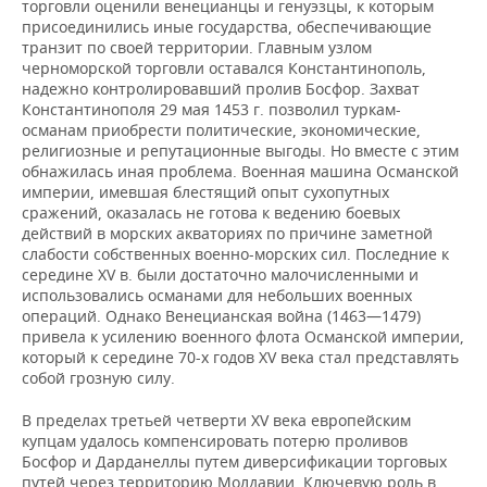
торговли оценили венецианцы и генуэзцы, к которым
присоединились иные государства, обеспечивающие
транзит по своей территории. Главным узлом
черноморской торговли оставался Константинополь,
надежно контролировавший пролив Босфор. Захват
Константинополя 29 мая 1453 г. позволил туркам-
османам приобрести политические, экономические,
религиозные и репутационные выгоды. Но вместе с этим
обнажилась иная проблема. Военная машина Османской
империи, имевшая блестящий опыт сухопутных
сражений, оказалась не готова к ведению боевых
действий в морских акваториях по причине заметной
слабости собственных военно-морских сил. Последние к
середине XV в. были достаточно малочисленными и
использовались османами для небольших военных
операций. Однако Венецианская война (1463—1479)
привела к усилению военного флота Османской империи,
который к середине 70-х годов XV века стал представлять
собой грозную силу.
В пределах третьей четверти XV века европейским
купцам удалось компенсировать потерю проливов
Босфор и Дарданеллы путем диверсификации торговых
путей через территорию Молдавии. Ключевую роль в