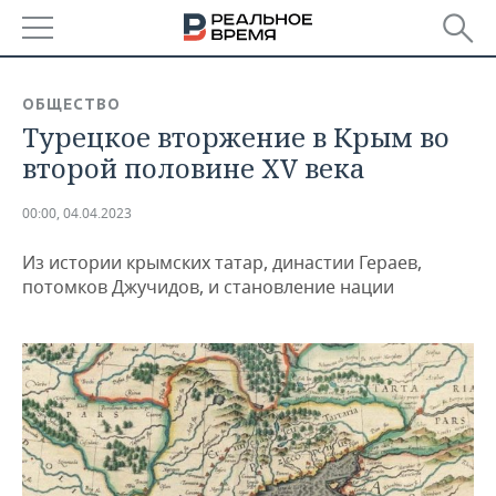
РЕГИОНЫ
ОБЩЕСТВО
Турецкое вторжение в Крым во
БАШКОРТОСТАН
НОВОСТИ
второй половине XV века
ТАТАРСТАН
АНАЛИТИКА
00:00, 04.04.2023
УДМУРТИЯ
НОВОСТИ АНАЛИТИКИ
ЭКОНОМИКА
Из истории крымских татар, династии Гераев,
ДЕКЛАРАЦИИ О ДОХОДАХ
НОВОСТИ ЭКОНОМИКИ
ПРОМЫШЛЕННОСТЬ
потомков Джучидов, и становление нации
КОРОЛИ ГОСЗАКАЗА ПФО
ФИНАНСЫ
НОВОСТИ
НЕДВИЖИМОСТЬ
ПРОМЫШЛЕННОСТИ
ВУЗЫ ТАТАРСТАНА
БАНКИ
НОВОСТИ НЕДВИЖИМОСТИ
АВТО
АГРОПРОМ
КОМУ ПРИНАДЛЕЖАТ
БЮДЖЕТ
НОВОСТИ АВТО
БИЗНЕС
ТОРГОВЫЕ ЦЕНТРЫ
МАШИНОСТРОЕНИЕ
ТАТАРСТАНА
ИНВЕСТИЦИИ
НОВОСТИ БИЗНЕСА
ТЕХНОЛОГИИ