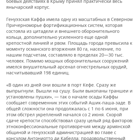
боевых действиях в Крыму принял практически весь
янычарский корпус.
Генуэзская Каффа имела одну из масштабных в Северном
Причерноморье фортификационных систем, которая
состояла из цитадели и внешнего оборонительного
кольца, дополнительно усиленного еще одной
крепостной линией и рвом. Площадь города превысила к
моменту османского вторжения 80 га, население, по
нашим подсчетам, составляло в пределах 20—30 тыс.
человек. Помимо мощных оборонительных сооружений
имелся внушительный арсенал огнестрельных орудий,
насчитывавший 198 единиц.
«В один из дней они вошли в порт Кефе. Сразу же
выпрыгнули. Вышли на сушу. Были выкопаны траншеи и
установлены пушки», — так о начале осады Каффы
сообщает современник этих событий Ашик-паша-заде. В
общей сложности она продолжалась с 1 по 6 июня, при
этом обстрел укреплений начался со 2 июня. Скорой
сдаче крепости способствовал сразу целый ряд факторов:
этноконфессиональные противоречия между армянской
общиной и генуэзской администрацией во главе с
консулом Антониотто ди Кабелла; продовольственный