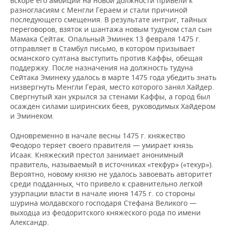
вскоре его амбиции на новой должности привели к
разногласиям с Менгли Гераем и стали причиной
последующего смещения. В результате интриг, тайных
переговоров, взяток и шантажа новым тудуном стал сын
Мамака Сейтак. Опальный Эминек 13 февраля 1475 г.
отправляет в Стамбул письмо, в котором призывает
османского султана выступить против Каффы, обещая
поддержку. После назначения на должность тудуна
Сейтака Эминеку удалось в марте 1475 года убедить знать
низвергнуть Менгли Герая, место которого занял Хайдер.
Свергнутый хан укрылся за стенами Каффы, а город был
осажден силами ширинских беев, руководимых Хайдером
и Эминеком.
Одновременно в начале весны 1475 г. княжество
Феодоро теряет своего правителя — умирает князь
Исаак. Княжеский престол занимает анонимный
правитель, называемый в источниках «текфур» («текур»).
Вероятно, новому князю не удалось завоевать авторитет
среди подданных, что привело к сравнительно легкой
узурпации власти в начале июня 1475 г. со стороны
шурина молдавского господаря Стефана Великого —
выходца из феодоритского княжеского рода по имени
Александр.