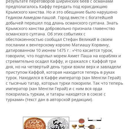
результате переговоров ширинских беев с османами
предполагалось Каффу передать под юрисдикцию
Крымского ханства. Но и это обещание было нарушено
Гедиком Ахмедом-пашой. Город вместе с богатейшей
добычей перешел под длань османского султана. Знать
Крымского ханства добровольно признала главенство
османского султана. Об этих событиях с
обеспокоенностью сообщал Стефан Великий в своем
послании к венгерскому королю Матиашу Корвину,
датированном 10 июнем 1475 г.: «Что касается турок,
говорили, что подплыл морем Ахмет Паша на кораблях и
стремительно осадил Каффу, и сражался с Каффой три
дня, но на четвертый день турки взяли верх и завладели
приступом Каффой, которая находится теперь в руках
турок. Находился в Каффе император (хан Менгли Герай)
с тысячью татар, которых турки покорили. Так что теперь
император (хан Менгли Герай) и с ним вся орда
покорилась туркам, и татары находятся в союзе с
турками» (текст дан в авторской редакции).