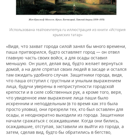
Использована realnoevremya.ru иллюстрация из книги «История
крымских татар»
«Видя, что захват города силой занял бы много времени,
паша притворился, будто оставляет город — он отвел
главную часть своих войск, а для осады оставил
меньшую. Он ушел, делая вид, будто желает вернуться
домой, а на деле спрятал своих людей в засаде и остался
там ожидать удобного случая. 3ащитники города, видя,
что паша отступил с грустным и унылым выражением
лица, будучи уверены в неприступности городской
крепости и в силе собственных рук, а кроме того, веря,
что увиденное ими выражение лица паши было
искренним и неподдельным (в то время как это была
просто уловка), они презрели тех, кто был оставлен для
осады, и неоднократно выходили из города. 3ащитники
начали сражаться с осаждавшими. Когда они бились,
осаждавшие, отступая, заставили их выйти из города, а
затем, сделав вид, будто бы обратились в бегство,