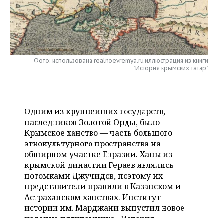
НЕФТЕХИМИЯ
РОЗНИЧНАЯ ТОРГОВЛЯ
НОВОСТИ ТЕХНОЛОГИЙ
МЕРОПРИЯТИЯ
НЕФТЬ
ТРАНСПОРТ
IT
НОВОСТИ МЕРОПРИЯТИЙ
СПОРТ
ОПК
Фото: использована realnoevremya.ru иллюстрация из книги
УСЛУГИ
МЕДИА
ВЫЕЗДНАЯ РЕДАКЦИЯ
НОВОСТИ СПОРТА
ОБЩЕСТВО
"История крымских татар"
ЭНЕРГЕТИКА
ТЕЛЕКОММУНИКАЦИИ
БИЗНЕС-БРАНЧИ
ФУТБОЛ
НОВОСТИ ОБЩЕСТВА
ФОТОГАЛЕРЕЯ
ONLINE-КОНФЕРЕНЦИИ
ХОККЕЙ
ВЛАСТЬ
СЮЖЕТЫ
Одним из крупнейших государств,
наследников Золотой Орды, было
ОТКРЫТАЯ ЛЕКЦИЯ
БАСКЕТБОЛ
ИНФРАСТРУКТУРА
СПРАВОЧНИК
Крымское ханство — часть большого
этнокультурного пространства на
ВОЛЕЙБОЛ
ИСТОРИЯ
СПИСОК ПЕРСОН
ПОЛНАЯ ВЕРСИЯ
обширном участке Евразии. Ханы из
крымской династии Гераев являлись
КИБЕРСПОРТ
КУЛЬТУРА
СПИСОК КОМПАНИЙ
потомками Джучидов, поэтому их
представители правили в Казанском и
Астраханском ханствах. Институт
ФИГУРНОЕ КАТАНИЕ
МЕДИЦИНА
истории им. Марджани выпустил новое