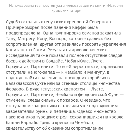
Использована realnoevremya.ru иллюстрация из книги «История
крымских татар»
Судьба остальных генуэзских крепостей Северного
Причерноморья после падения Каффы была
предопределена. Одна группировка османов захватила
Тану, Матрегу, Копу, Воспоро, которые сдались без
сопротивления, другая отправилась покорять укрепления
Капитанства Готии. Результаты археологических
исследований также показали полное отсутствие следов
боевых действий в Солдайе, Чобан-Куле, Лусте,
Горзувитах, Партените. По всей вероятности, гарнизоны
отступали на юго-запад — к Чембало и Мангупу, в
надежде найти спасение на последних кораблях в
Балаклавской бухте или за стенами столицы княжества
Феодоро. В ряде генуэзских крепостей — Лусте,
Горзувитах, Партените, Чембало и феодоритской Фуне —
отмечены следы сильных пожаров. Очевидно, что
отступавшие защитники оставляли уже подходившим
завоевателям руины и пепелища. Однако множество
наконечников турецких стрел, сохранившихся на кровле
башни Барнабо Грилло крепости Чембало,
свидетельствуют об оказанном сопротивлении