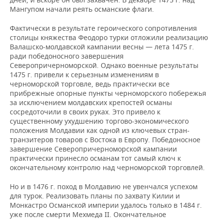
Мангупом начали реять османские флаги.
Фактически в результате героического сопротивления
столицы княжества Феодоро турки отложили реализацию
Валашско-молдавской кампании весны — лета 1475 г.
ради победоносного завершения
Северопричерноморской. Однако военные результаты
1475 г. привели к серьезным изменениям в
черноморской торговле, ведь практически все
прибрежные опорные пункты черноморского побережья
за исключением молдавских крепостей османы
сосредоточили в своих руках. Это привело к
существенному ухудшению торгово-экономического
положения Молдавии как одной из ключевых стран-
транзитеров товаров с Востока в Европу. Победоносное
завершение Северопричерноморской кампании
практически принесло османам тот самый ключ к
окончательному контролю над черноморской торговлей.
Но и в 1476 г. поход в Молдавию не увенчался успехом
для турок. Реализовать планы по захвату Килии и
Монкастро Османской империи удалось только в 1484 г.
уже после смерти Мехмеда II. Окончательное