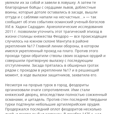
увлекли их за собой и завели в ловушку. А затем те
благородные бойцы с сердцами львов, доблестные
воины, которые дотоле оставались в засаде, вышли
оттуда и с саблями напали на несчастных
» — так
…
сообщает об этих событиях османский ученый-богослов
XVI в. Хаджи Садэддин. Археологические исследования
2011 г. позволили уточнить этот трагический эпизод в
жизни столицы княжества Феодоро — все происходящее
случилось на южном склоне Мангупа в районе
укрепления №17 Главной линии обороны, в котором
имелся укрепленный проход на плато. Против этого
прохода турки обратили стволы своих осадных орудий и
совершили притворную вылазку с последующим
отступлением. Засада пряталась в обширных гротах
рядом с проходом в укреплении №17 и в решающий
момент, в ходе вылазки защитников, захватила его.
Несмотря на прорыв турок в город, феодориты
организовали очаги сопротивления. Ими стали
княжеский дворец, впоследствии полностью сожженный
османами, и цитадель. Против стен последней твердыни
турки подтянули небольшие артиллерийские орудия.
Продержался последний оплот феодоритов несколько
дней, и вскоре он был захвачен. В декабре 1475 г. над