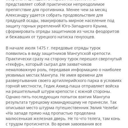
представляет собой практически непреодолимое
препятствие для противника. Менее чем за месяц
Александру удается собрать продовольствие для
грядущей осады, эвакуировать мирное население под
защиту горных укреплений Юго-Западного Крыма,
сформировать отряды защитников из числа феодоритов
и бежавших от турецкого натиска генуэзцев.
В начале июля 1475 г. передовые отряды турок
появились в виду защитников Мангупской крепости.
Практически сразу на сторону турок перешел свергнутый
«текфур», который сыграл для захватчиков
немаловажную роль, передавая информацию о наиболее
уязвимых местах Мангупа. Не имея времени для
развертывания своего артиллерийского парка в условиях
горной местности, Гедик Ахмед-паша отправляет войска
на решительный штурм крепости с южной стороны.
Однако пять последующих попыток взятия Мангупа
результата турецкому командующему не принесли. Так
описывал место штурма путешественник Эвлия Челеби:
«На западе прямо над пропастью проделана
малюсенькая железная дверь. Не то что телега, там конь
с трудом протиснется. Во время завоевания все