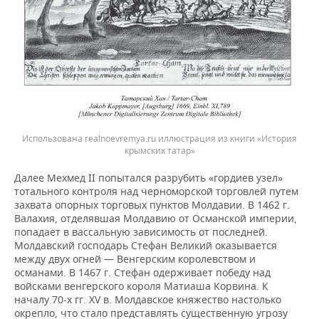
Использована realnoevremya.ru иллюстрация из книги «История
крымских татар»
Далее Мехмед II попытался разрубить «гордиев узел»
тотального контроля над черноморской торговлей путем
захвата опорных торговых пунктов Молдавии. В 1462 г.
Валахия, отделявшая Молдавию от Османской империи,
попадает в вассальную зависимость от последней.
Молдавский господарь Стефан Великий оказывается
между двух огней — Венгерским королевством и
османами. В 1467 г. Стефан одерживает победу над
войсками венгерского короля Матиаша Корвина. К
началу 70-х гг. XV в. Молдавское княжество настолько
окрепло, что стало представлять существенную угрозу