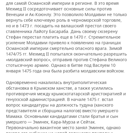
для самой Османской империи в регионе. В это время
Мехмед II сосредоточивает основные силы против
Венеции и Ак-Коюнлу. Это позволило Молдавии не только
вернуть себе ключевую роль в черноморской торговле,
но и в 1473 г. посадить на валашский престол своего
ставленника Лайоту Басараба. Дань своему сюзерену
Стефан перестал платить еще в 1470 г. Стремительное
усиление Молдавии привело к появлению на границах
Османской империи смертельно опасного врага. Зимой
1474/75 гг. Мехмед II попытался окончательно разрешить
«молдавский вопрос», отправив против Стефана Великого
стотысячную армию. Однако в битве под Васлуем 10
января 1475 года она была разбита молдавским войском.
Одновременно накалилась внутриполитическая
обстановка в Крымском ханстве, а также усилились
противоречия между крымскотатарской аристократией и
генуэзской администрацией. В начале 1475 г. встал
вопрос кандидатуры на должность тудуна (ханского
представителя и сборщика налогов) вместо умершего
Мамака. Основными кандидатами стали братья и сын
умершего — Эминек, Кара-Мурза и Сейтак.
Первоначально вакантное место занял Эминек, однако