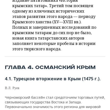
издание пятитомника «История
ВОДНЫЕ ВИДЫ СПОРТА
ОБРАЗОВАНИЕ
крымских татар». Третий том посвящен
одному из ключевых исторических
ХОККЕЙ С МЯЧОМ
ПРОИСШЕСТВИЯ
этапов развития этого народа — периоду
Крымского ханства (XV—XVIII вв.).
Полных и завершенных исследований по
крымским татарам до сих пор не было,
новая книга татарстанских авторов
заполняет некоторые пробелы в истории
этого тюркского народа.
ГЛАВА 4. ОСМАНСКИЙ КРЫМ
4.1. Турецкое вторжение в Крым (1475 г.).
В.Л. Руев
Черноморский бассейн стал средоточием торговых путей,
связывающих государства Востока и Запада.
Первоначально значимость этого региона для мировой