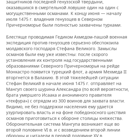
защитников последней генуэзской твердыни,
оказавшихся в смертельной ловушке один на один с
могущественными османами. К концу июня — началу
июля 1475 г. владения генуэзцев в Северном
Причерноморье были полностью захвачены турками.
Блестяще проводимая Гедиком Ахмедом-пашой военная
экспедиция против генуэзцев серьезно обеспокоила
молдавского господаря Стефана Великого. Замыслы
османов были ему уже известны: после скорого
установления их контроля над государственными
образованиями Северного Причерноморья на рейде
Монкастро появится турецкий флот, а армия Мехмеда II
вторгнется в Валахию. В этой тяжелейшей ситуации
Стефан Великий в начале июня 1475 г. отправляет на
Мангуп своего шурина Александра (по всей вероятности,
брата умершего Исаака и анонимного правителя
«текфура») с отрядом из 300 воинов для захвата власти.
Видимо, не без поддержки населения ему удается
узурпировать власть и на фоне победоносного шествия
османов приготовиться к обороне столицы княжества.
Оборонительная система Мангупа возникает еще во
второй половине VI в. и с возведением второй линии
обороны и цитадели в первой половине XV в.