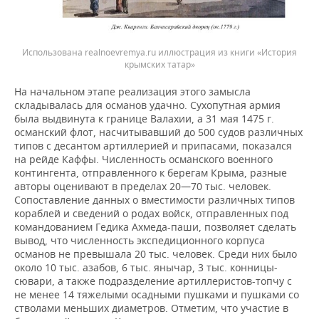
Использована realnoevremya.ru иллюстрация из книги «История
крымских татар»
На начальном этапе реализация этого замысла
складывалась для османов удачно. Сухопутная армия
была выдвинута к границе Валахии, а 31 мая 1475 г.
османский флот, насчитывавший до 500 судов различных
типов с десантом артиллерией и припасами, показался
на рейде Каффы. Численность османского военного
контингента, отправленного к берегам Крыма, разные
авторы оценивают в пределах 20—70 тыс. человек.
Сопоставление данных о вместимости различных типов
кораблей и сведений о родах войск, отправленных под
командованием Гедика Ахмеда-паши, позволяет сделать
вывод, что численность экспедиционного корпуса
османов не превышала 20 тыс. человек. Среди них было
около 10 тыс. азабов, 6 тыс. янычар, 3 тыс. конницы-
сювари, а также подразделение артиллеристов-топчу с
не менее 14 тяжелыми осадными пушками и пушками со
стволами меньших диаметров. Отметим, что участие в