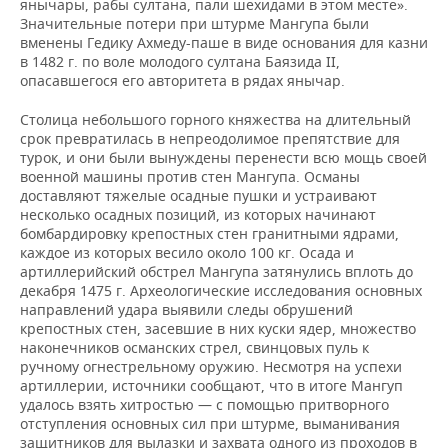
янычары, рабы султана, пали шехидами в этом месте».
Значительные потери при штурме Мангупа были
вменены Гедику Ахмеду-паше в виде основания для казни
в 1482 г. по воле молодого султана Баязида II,
опасавшегося его авторитета в рядах янычар.
Столица небольшого горного княжества на длительный
срок превратилась в непреодолимое препятствие для
турок, и они были вынуждены перенести всю мощь своей
военной машины против стен Мангупа. Османы
доставляют тяжелые осадные пушки и устраивают
несколько осадных позиций, из которых начинают
бомбардировку крепостных стен гранитными ядрами,
каждое из которых весило около 100 кг. Осада и
артиллерийский обстрел Мангупа затянулись вплоть до
декабря 1475 г. Археологические исследования основных
направлений удара выявили следы обрушений
крепостных стен, засевшие в них куски ядер, множество
наконечников османских стрел, свинцовых пуль к
ручному огнестрельному оружию. Несмотря на успехи
артиллерии, источники сообщают, что в итоге Мангуп
удалось взять хитростью — с помощью притворного
отступления основных сил при штурме, выманивания
защитников для вылазки и захвата одного из проходов в