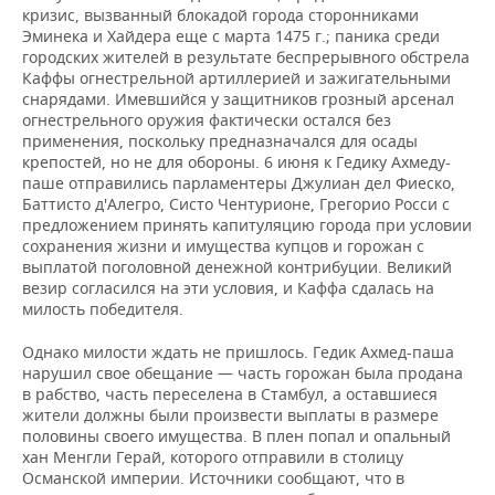
кризис, вызванный блокадой города сторонниками
Эминека и Хайдера еще с марта 1475 г.; паника среди
городских жителей в результате беспрерывного обстрела
Каффы огнестрельной артиллерией и зажигательными
снарядами. Имевшийся у защитников грозный арсенал
огнестрельного оружия фактически остался без
применения, поскольку предназначался для осады
крепостей, но не для обороны. 6 июня к Гедику Ахмеду-
паше отправились парламентеры Джулиан дел Фиеско,
Баттисто д'Алегро, Систо Чентурионе, Грегорио Росси с
предложением принять капитуляцию города при условии
сохранения жизни и имущества купцов и горожан с
выплатой поголовной денежной контрибуции. Великий
везир согласился на эти условия, и Каффа сдалась на
милость победителя.
Однако милости ждать не пришлось. Гедик Ахмед-паша
нарушил свое обещание — часть горожан была продана
в рабство, часть переселена в Стамбул, а оставшиеся
жители должны были произвести выплаты в размере
половины своего имущества. В плен попал и опальный
хан Менгли Герай, которого отправили в столицу
Османской империи. Источники сообщают, что в