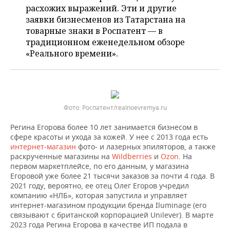
ВОДНЫЕ ВИДЫ СПОРТА
ОБРАЗОВАНИЕ
расхожих выражений. Эти и другие
заявки бизнесменов из Татарстана на
ХОККЕЙ С МЯЧОМ
ПРОИСШЕСТВИЯ
товарные знаки в Роспатент — в
традиционном еженедельном обзоре
«Реального времени».
Роспатент/realnoevremya.ru
Регина Егорова более 10 лет занимается бизнесом в
сфере красоты и ухода за кожей. У нее с 2013 года есть
интернет-магазин
фото- и лазерных эпиляторов, а также
раскрученные магазины на
Wildberries
и
Ozon
. На
первом маркетплейсе, по его данным, у магазина
Егоровой уже более 21 тысячи заказов за почти 4 года. В
2021 году, вероятно, ее отец Олег Егоров учредил
компанию «НЛБ», которая запустила и управляет
интернет-магазином продукции бренда Iluminage (его
связывают с британской корпорацией Unilever). В марте
2023 года Регина Егорова в качестве ИП подала в