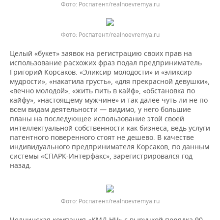
Роспатент/realnoevremya.ru
Роспатент/realnoevremya.ru
Целый «букет» заявок на регистрацию своих прав на
использование расхожих фраз подал предприниматель
Григорий Корсаков. «Эликсир молодости» и «эликсир
мудрости», «накатила грусть», «для прекрасной девушки»,
«вечно молодой», «жить пить в кайф», «обстановка по
кайфу», «настоящему мужчине» и так далее чуть ли не по
всем видам деятельности — видимо, у него большие
планы на последующее использование этой своей
интеллектуальной собственности как бизнеса, ведь услуги
патентного поверенного стоят не дешево. В качестве
индивидуального предпринимателя Корсаков, по данным
системы «СПАРК-Интерфакс», зарегистрировался год
назад.
Роспатент/realnoevremya.ru
Челнинская компания «КМД НЧ» с выручкой порядка 90