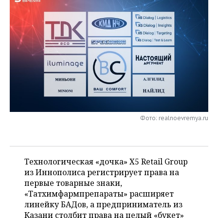
НЕФТЕХИМИЯ
РОЗНИЧНАЯ ТОРГОВЛЯ
НОВОСТИ ТЕХНОЛОГИЙ
МЕРОПРИЯТИЯ
НЕФТЬ
ТРАНСПОРТ
IT
НОВОСТИ МЕРОПРИЯТИЙ
СПОРТ
ОПК
УСЛУГИ
МЕДИА
ВЫЕЗДНАЯ РЕДАКЦИЯ
НОВОСТИ СПОРТА
ОБЩЕСТВО
ЭНЕРГЕТИКА
ТЕЛЕКОММУНИКАЦИИ
БИЗНЕС-БРАНЧИ
ФУТБОЛ
НОВОСТИ ОБЩЕСТВА
ФОТОГАЛЕРЕЯ
ONLINE-КОНФЕРЕНЦИИ
ХОККЕЙ
ВЛАСТЬ
СЮЖЕТЫ
Фото: realnoevremya.ru
ОТКРЫТАЯ ЛЕКЦИЯ
БАСКЕТБОЛ
ИНФРАСТРУКТУРА
СПРАВОЧНИК
ВОЛЕЙБОЛ
ИСТОРИЯ
СПИСОК ПЕРСОН
ПОЛНАЯ ВЕРСИЯ
Технологическая «дочка» Х5 Retail Group
из Иннополиса регистрирует права на
КИБЕРСПОРТ
КУЛЬТУРА
СПИСОК КОМПАНИЙ
первые товарные знаки,
«Татхимфармпрепараты» расширяет
ФИГУРНОЕ КАТАНИЕ
МЕДИЦИНА
линейку БАДов, а предприниматель из
Казани столбит права на целый «букет»