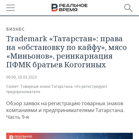
РЕГИОНЫ
БИЗНЕС
Trademark «Татарстан»: права
БАШКОРТОСТАН
НОВОСТИ
на «обстановку по кайфу», мясо
ТАТАРСТАН
АНАЛИТИКА
«Миньонов», реинкарнация
ПФМК братьев Когогиных
УДМУРТИЯ
НОВОСТИ АНАЛИТИКИ
ЭКОНОМИКА
00:00, 20.03.2023
ДЕКЛАРАЦИИ О ДОХОДАХ
НОВОСТИ ЭКОНОМИКИ
ПРОМЫШЛЕННОСТЬ
Сюжет:
Товарные знаки Татарстана: что регистрируют
предприниматели
КОРОЛИ ГОСЗАКАЗА ПФО
ФИНАНСЫ
НОВОСТИ
НЕДВИЖИМОСТЬ
ПРОМЫШЛЕННОСТИ
Обзор заявок на регистрацию товарных знаков
ВУЗЫ ТАТАРСТАНА
БАНКИ
НОВОСТИ НЕДВИЖИМОСТИ
АВТО
компаниями и предпринимателями Татарстана.
АГРОПРОМ
Часть 9-я
КОМУ ПРИНАДЛЕЖАТ
БЮДЖЕТ
НОВОСТИ АВТО
БИЗНЕС
ТОРГОВЫЕ ЦЕНТРЫ
МАШИНОСТРОЕНИЕ
ТАТАРСТАНА
ИНВЕСТИЦИИ
НОВОСТИ БИЗНЕСА
ТЕХНОЛОГИИ