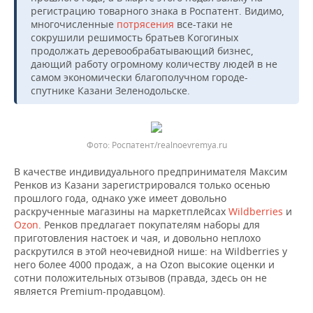
регистрацию товарного знака в Роспатент. Видимо,
многочисленные
потрясения
все-таки не
сокрушили решимость братьев Когогиных
продолжать деревообрабатывающий бизнес,
дающий работу огромному количеству людей в не
самом экономически благополучном городе-
спутнике Казани Зеленодольске.
Роспатент/realnoevremya.ru
В качестве индивидуального предпринимателя Максим
Ренков из Казани зарегистрировался только осенью
прошлого года, однако уже имеет довольно
раскрученные магазины на маркетплейсах
Wildberries
и
Ozon
. Ренков предлагает покупателям наборы для
приготовления настоек и чая, и довольно неплохо
раскрутился в этой неочевидной нише: на Wildberries у
него более 4000 продаж, а на Ozon высокие оценки и
сотни положительных отзывов (правда, здесь он не
является Premium-продавцом).