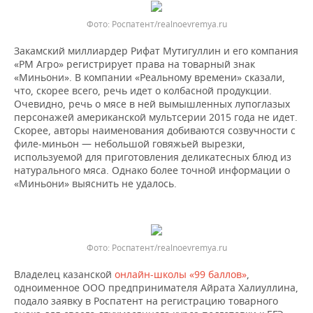
Роспатент/realnoevremya.ru
Закамский миллиардер Рифат Мутигуллин и его компания
«РМ Агро» регистрирует права на товарный знак
«Миньони». В компании «Реальному времени» сказали,
что, скорее всего, речь идет о колбасной продукции.
Очевидно, речь о мясе в ней вымышленных лупоглазых
персонажей американской мультсерии 2015 года не идет.
Скорее, авторы наименования добиваются созвучности с
филе-миньон — небольшой говяжьей вырезки,
используемой для приготовления деликатесных блюд из
натурального мяса. Однако более точной информации о
«Миньони» выяснить не удалось.
Роспатент/realnoevremya.ru
Владелец казанской
онлайн-школы «99 баллов»
,
одноименное ООО предпринимателя Айрата Халиуллина,
подало заявку в Роспатент на регистрацию товарного