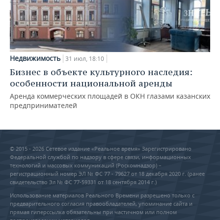
Недвижимость
31 июл, 18:10
Бизнес в объекте культурного наследия:
особенности национальной аренды
Аренда коммерческих площадей в ОКН глазами казанских
предпринимателей
© 2015 - 2026 Сетевое издание «Реальное время» Зарегистрировано
Федеральной службой по надзору в сфере связи, информационных
технологий и массовых коммуникаций (Роскомнадзор) –
регистрационный номер ЭЛ № ФС 77 - 79627 от 18 декабря 2020 г. (ранее
свидетельство Эл № ФС 77-59331 от 18 сентября 2014 г.)
Использование материалов Реального Времени разрешено только с
предварительного согласия правообладателей, упоминание сайта и
прямая гиперссылка обязательны при частичном или полном