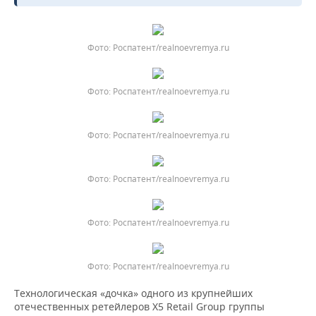
Роспатент/realnoevremya.ru
Роспатент/realnoevremya.ru
Роспатент/realnoevremya.ru
Роспатент/realnoevremya.ru
Роспатент/realnoevremya.ru
Роспатент/realnoevremya.ru
Технологическая «дочка» одного из крупнейших
отечественных ретейлеров X5 Retail Group группы