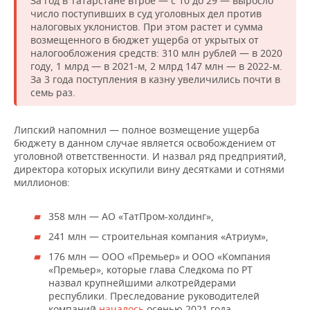
За год в Татарстане втрое — с 10 до 29 — выросло
число поступивших в суд уголовных дел против
налоговых уклонистов. При этом растет и сумма
возмещенного в бюджет ущерба от укрытых от
налогообложения средств: 310 млн рублей — в 2020
году, 1 млрд — в 2021-м, 2 млрд 147 млн — в 2022-м.
За 3 года поступления в казну увеличились почти в
семь раз.
Липский напомнил — полное возмещение ущерба
бюджету в данном случае является освобождением от
уголовной ответственности. И назвал ряд предприятий,
директора которых искупили вину десятками и сотнями
миллионов:
358 млн — АО «ТатПром-холдинг»,
241 млн — строительная компания «Атриум»,
176 млн — ООО «Премьер» и ООО «Компания
«Премьер», которые глава Следкома по РТ
назвал крупнейшими алкотрейдерами
республики. Преследование руководителей
компаний
началось
осенью 2021 года.