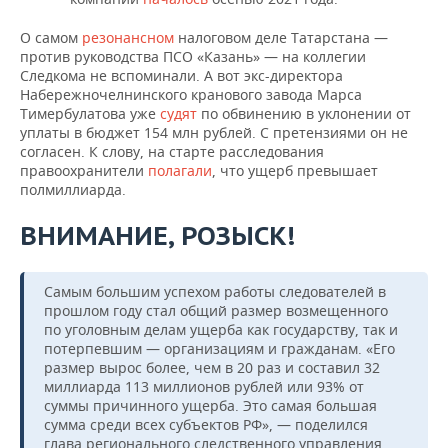
О самом
резонансном
налоговом деле Татарстана —
против руководства ПСО «Казань» — на коллегии
Следкома не вспоминали. А вот экс-директора
Набережночелнинского кранового завода Марса
Тимербулатова уже
судят
по обвинению в уклонении от
уплаты в бюджет 154 млн рублей. С претензиями он не
согласен. К слову, на старте расследования
правоохранители
полагали
, что ущерб превышает
полмиллиарда.
ВНИМАНИЕ, РОЗЫСК!
Самым большим успехом работы следователей в
прошлом году стал общий размер возмещенного
по уголовным делам ущерба как государству, так и
потерпевшим — организациям и гражданам. «Его
размер вырос более, чем в 20 раз и составил 32
миллиарда 113 миллионов рублей или 93% от
суммы причинного ущерба. Это самая большая
сумма среди всех субъектов РФ», — поделился
глава регионального следственного управления.