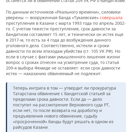
останется ли в обвинении статья 209 УК РФ о бандитизме.
По данным источников «Реального времени», силовики
уверены — вооруженная банда «Тукаевские»
совершала
преступления в Казани с марта 1993 года по апрель 2002-
го. С учетом тяжести преступления, срок давности за
бандитизм составляет 15 лет, и технически он истек еще
в 2017-м, то есть за 4 года до возбуждения данного
уголовного дела. Соответственно, истекли и сроки
давности по всем эпизодам убийства (ст. 105 УК РФ). Но
если в случае с фактами умышленного лишения жизни
вопрос о сроках отнесен на усмотрение суда, то статья
209-я выбора Фемиде не оставляет: если срок давности
истек — наказанию обвиняемый не подлежит.
Теперь интрига в том — утвердит ли прокуратура
Татарстана обвинение с бандитской статьей за
пределами срока давности. Если да — дело
поступит на рассмотрение Верховного суда РТ,
если нет, то после возврата на доработку и
предъявления нового обвинения, судьбу
«просроченной» банды будут решать в одном из
райсудов Казани.