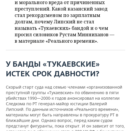
ВОДНЫЕ ВИДЫ СПОРТА
ОБРАЗОВАНИЕ
и морального вреда от причиненных
преступлений. Какой казанский завод
ХОККЕЙ С МЯЧОМ
ПРОИСШЕСТВИЯ
стал рекордсменом по зарплатным
долгам, почему Липский не стал
называть «Тукаевских» бандой и о чем
просил силовиков Рустам Минниханов —
в материале «Реального времени».
У БАНДЫ «ТУКАЕВСКИЕ»
ИСТЕК СРОК ДАВНОСТИ?
Скорый старт суда над семью членами «организованной
преступной группы «Тукаевские» по обвинению в пяти
убийствах 1990—2000-х годов анонсировал на коллегии
Следкома по РТ генерал-майор юстиции Валерий
Липский. По данным источников «Реального времени»,
материалы могут быть направлены в прокуратуру РТ в
ближайшие дни. Однако вопрос, перед каким судом
предстанут фигуранты, пока открыт. И он зависит от того,