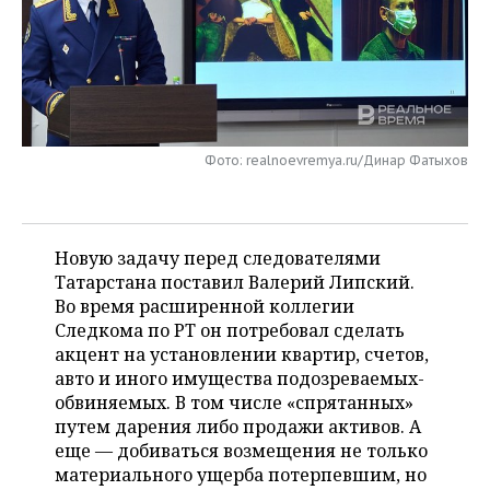
НЕФТЕХИМИЯ
РОЗНИЧНАЯ ТОРГОВЛЯ
НОВОСТИ ТЕХНОЛОГИЙ
МЕРОПРИЯТИЯ
НЕФТЬ
ТРАНСПОРТ
IT
НОВОСТИ МЕРОПРИЯТИЙ
СПОРТ
ОПК
УСЛУГИ
МЕДИА
ВЫЕЗДНАЯ РЕДАКЦИЯ
НОВОСТИ СПОРТА
ОБЩЕСТВО
ЭНЕРГЕТИКА
Фото: realnoevremya.ru/Динар Фатыхов
ТЕЛЕКОММУНИКАЦИИ
БИЗНЕС-БРАНЧИ
ФУТБОЛ
НОВОСТИ ОБЩЕСТВА
ФОТОГАЛЕРЕЯ
ONLINE-КОНФЕРЕНЦИИ
ХОККЕЙ
ВЛАСТЬ
СЮЖЕТЫ
Новую задачу перед следователями
Татарстана поставил Валерий Липский.
ОТКРЫТАЯ ЛЕКЦИЯ
БАСКЕТБОЛ
ИНФРАСТРУКТУРА
СПРАВОЧНИК
Во время расширенной коллегии
Следкома по РТ он потребовал сделать
ВОЛЕЙБОЛ
ИСТОРИЯ
СПИСОК ПЕРСОН
ПОЛНАЯ ВЕРСИЯ
акцент на установлении квартир, счетов,
авто и иного имущества подозреваемых-
КИБЕРСПОРТ
КУЛЬТУРА
СПИСОК КОМПАНИЙ
обвиняемых. В том числе «спрятанных»
путем дарения либо продажи активов. А
ФИГУРНОЕ КАТАНИЕ
МЕДИЦИНА
еще — добиваться возмещения не только
материального ущерба потерпевшим, но