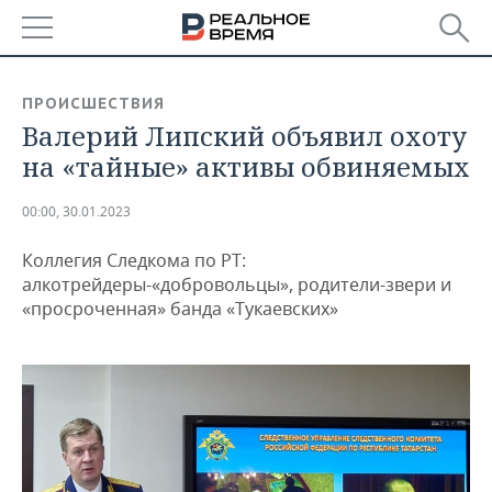
РЕГИОНЫ
ПРОИСШЕСТВИЯ
Валерий Липский объявил охоту
БАШКОРТОСТАН
НОВОСТИ
на «тайные» активы обвиняемых
ТАТАРСТАН
АНАЛИТИКА
00:00, 30.01.2023
УДМУРТИЯ
НОВОСТИ АНАЛИТИКИ
ЭКОНОМИКА
Коллегия Следкома по РТ:
ДЕКЛАРАЦИИ О ДОХОДАХ
НОВОСТИ ЭКОНОМИКИ
ПРОМЫШЛЕННОСТЬ
алкотрейдеры-«добровольцы», родители-звери и
«просроченная» банда «Тукаевских»
КОРОЛИ ГОСЗАКАЗА ПФО
ФИНАНСЫ
НОВОСТИ
НЕДВИЖИМОСТЬ
ПРОМЫШЛЕННОСТИ
ВУЗЫ ТАТАРСТАНА
БАНКИ
НОВОСТИ НЕДВИЖИМОСТИ
АВТО
АГРОПРОМ
КОМУ ПРИНАДЛЕЖАТ
БЮДЖЕТ
НОВОСТИ АВТО
БИЗНЕС
ТОРГОВЫЕ ЦЕНТРЫ
МАШИНОСТРОЕНИЕ
ТАТАРСТАНА
ИНВЕСТИЦИИ
НОВОСТИ БИЗНЕСА
ТЕХНОЛОГИИ