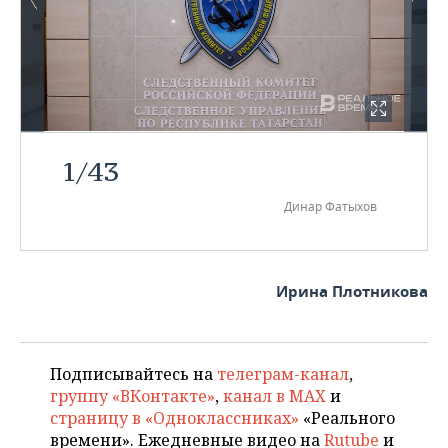
1
/
43
Динар Фатыхов
Ирина Плотникова
Подписывайтесь на
телеграм-канал
,
группу «ВКонтакте»
,
канал в MAX
и
страницу в «Одноклассниках»
«Реального
времени». Ежедневные видео на
Rutube
и