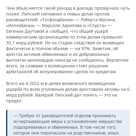
Чем объясняется такой рекорд в докладе прозвучало чуть
позже. Липский напомнил о новых делах против
руководителей: «Татфондбанка» — Роберта Мусина,
«Интехбанка» — Марселя Зарипова и «Спурта» —
Евгении Даутовой и сообщил, что общий ущерб
коммерческим организациям по этим делам превысил
30,7 млрд рублей. Но на стадии следствия он возмещен
фактически в полном объеме — на 97%. Заметим, об
арестах активов обвиняемых и их добровольных
выплатах миллиардов никогда не сообщалось. Вероятнее
всего, за словами о возмещении стоят решения
арбитражей об аннулировании сделок по кредитам.
Всего же в 2022-м в целях возможного возмещения
ущерба по всем уголовным делам арестовали активы на 6
млрд рублей. Валерий Липский дал понять — это не
предел:
— Требую от руководителей отделов принимать
исчерпывающие меры к установлению имущества
подозреваемых и обвиняемых. В том числе того,
которое они переписали на родственников, иных