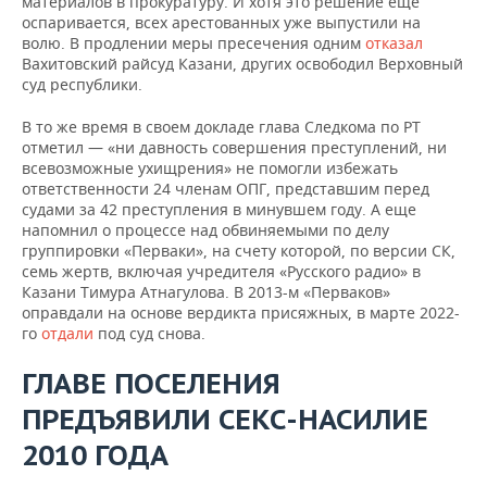
материалов в прокуратуру. И хотя это решение еще
оспаривается, всех арестованных уже выпустили на
волю. В продлении меры пресечения одним
отказал
Вахитовский райсуд Казани, других освободил Верховный
суд республики.
В то же время в своем докладе глава Следкома по РТ
отметил — «ни давность совершения преступлений, ни
всевозможные ухищрения» не помогли избежать
ответственности 24 членам ОПГ, представшим перед
судами за 42 преступления в минувшем году. А еще
напомнил о процессе над обвиняемыми по делу
группировки «Перваки», на счету которой, по версии СК,
семь жертв, включая учредителя «Русского радио» в
Казани Тимура Атнагулова. В 2013-м «Перваков»
оправдали на основе вердикта присяжных, в марте 2022-
го
отдали
под суд снова.
ГЛАВЕ ПОСЕЛЕНИЯ
ПРЕДЪЯВИЛИ СЕКС-НАСИЛИЕ
2010 ГОДА