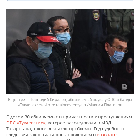
В центре — Геннадий Кирилов, обвиняемый по делу ОПС и банды
«Тукаевские». Фото: realnoevremya.ru/Максим Платонов
С делом 30 обвиняемых в причастности к преступлениям
ОПС «Тукаевские»
, которое расследовали в МВД
Татарстана, также возникли проблемы. Год судебного
следствия закончился постановлением о
возврате