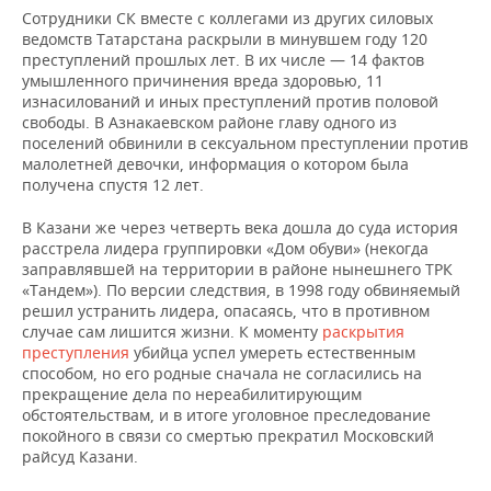
Сотрудники СК вместе с коллегами из других силовых
ведомств Татарстана раскрыли в минувшем году 120
преступлений прошлых лет. В их числе — 14 фактов
умышленного причинения вреда здоровью, 11
изнасилований и иных преступлений против половой
свободы. В Азнакаевском районе главу одного из
поселений обвинили в сексуальном преступлении против
малолетней девочки, информация о котором была
получена спустя 12 лет.
В Казани же через четверть века дошла до суда история
расстрела лидера группировки «Дом обуви» (некогда
заправлявшей на территории в районе нынешнего ТРК
«Тандем»). По версии следствия, в 1998 году обвиняемый
решил устранить лидера, опасаясь, что в противном
случае сам лишится жизни. К моменту
раскрытия
преступления
убийца успел умереть естественным
способом, но его родные сначала не согласились на
прекращение дела по нереабилитирующим
обстоятельствам, и в итоге уголовное преследование
покойного в связи со смертью прекратил Московский
райсуд Казани.