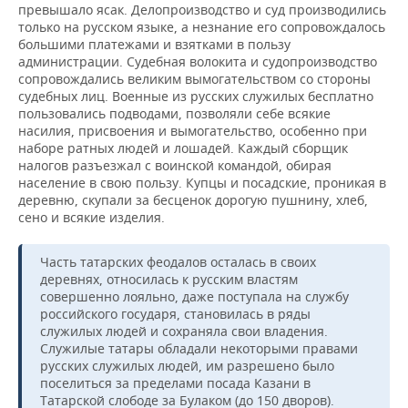
превышало ясак. Делопроизводство и суд производились
только на русском языке, а незнание его сопровождалось
большими платежами и взятками в пользу
администрации. Судебная волокита и судопроизводство
сопровождались великим вымогательством со стороны
судебных лиц. Военные из русских служилых бесплатно
пользовались подводами, позволяли себе всякие
насилия, присвоения и вымогательство, особенно при
наборе ратных людей и лошадей. Каждый сборщик
налогов разъезжал с воинской командой, обирая
население в свою пользу. Купцы и посадские, проникая в
деревню, скупали за бесценок дорогую пушнину, хлеб,
сено и всякие изделия.
Часть татарских феодалов осталась в своих
деревнях, относилась к русским властям
совершенно лояльно, даже поступала на службу
российского государя, становилась в ряды
служилых людей и сохраняла свои владения.
Служилые татары обладали некоторыми правами
русских служилых людей, им разрешено было
поселиться за пределами посада Казани в
Татарской слободе за Булаком (до 150 дворов).