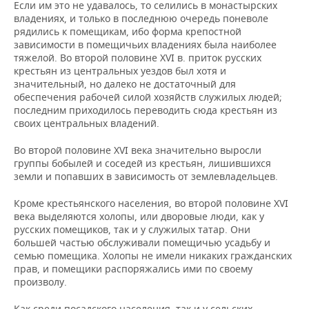
Если им это не удавалось, то селились в монастырских
владениях, и только в последнюю очередь поневоле
рядились к помещикам, ибо форма крепостной
зависимости в помещичьих владениях была наиболее
тяжелой. Во второй половине XVI в. приток русских
крестьян из центральных уездов был хотя и
значительный, но далеко не достаточный для
обеспечения рабочей силой хозяйств служилых людей;
последним приходилось переводить сюда крестьян из
своих центральных владений.
Во второй половине XVI века значительно выросли
группы бобылей и соседей из крестьян, лишившихся
земли и попавших в зависимость от землевладельцев.
Кроме крестьянского населения, во второй половине XVI
века выделяются холопы, или дворовые люди, как у
русских помещиков, так и у служилых татар. Они
большей частью обслуживали помещичью усадьбу и
семью помещика. Холопы не имели никаких гражданских
прав, и помещики распоряжались ими по своему
произволу.
Как среди посадского населения, так и у сельских