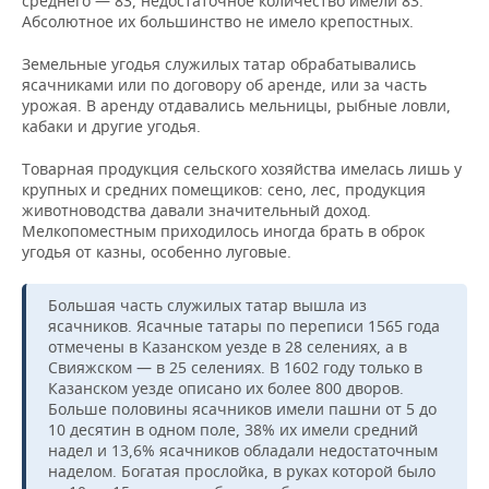
среднего — 83, недостаточное количество имели 83.
Абсолютное их большинство не имело крепостных.
Земельные угодья служилых татар обрабатывались
ясачниками или по договору об аренде, или за часть
урожая. В аренду отдавались мельницы, рыбные ловли,
кабаки и другие угодья.
Товарная продукция сельского хозяйства имелась лишь у
крупных и средних помещиков: сено, лес, продукция
животноводства давали значительный доход.
Мелкопоместным приходилось иногда брать в оброк
угодья от казны, особенно луговые.
Большая часть служилых татар вышла из
ясачников. Ясачные татары по переписи 1565 года
отмечены в Казанском уезде в 28 селениях, а в
Свияжском — в 25 селениях. В 1602 году только в
Казанском уезде описано их более 800 дворов.
Больше половины ясачников имели пашни от 5 до
10 десятин в одном поле, 38% их имели средний
надел и 13,6% ясачников обладали недостаточным
наделом. Богатая прослойка, в руках которой было