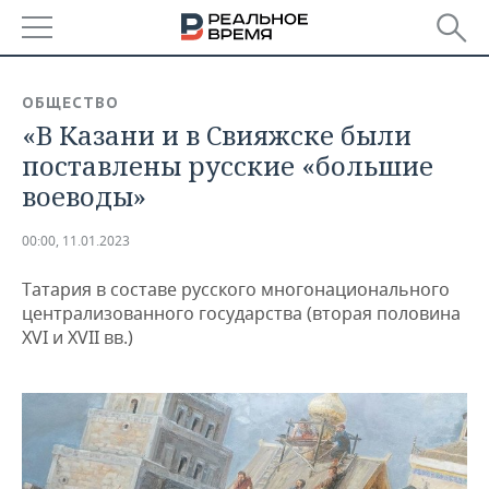
РЕГИОНЫ
ОБЩЕСТВО
«В Казани и в Свияжске были
БАШКОРТОСТАН
НОВОСТИ
поставлены русские «большие
ТАТАРСТАН
АНАЛИТИКА
воеводы»
УДМУРТИЯ
НОВОСТИ АНАЛИТИКИ
ЭКОНОМИКА
00:00, 11.01.2023
ДЕКЛАРАЦИИ О ДОХОДАХ
НОВОСТИ ЭКОНОМИКИ
ПРОМЫШЛЕННОСТЬ
Татария в составе русского многонационального
централизованного государства (вторая половина
КОРОЛИ ГОСЗАКАЗА ПФО
ФИНАНСЫ
НОВОСТИ
НЕДВИЖИМОСТЬ
XVI и XVII вв.)
ПРОМЫШЛЕННОСТИ
ВУЗЫ ТАТАРСТАНА
БАНКИ
НОВОСТИ НЕДВИЖИМОСТИ
АВТО
АГРОПРОМ
КОМУ ПРИНАДЛЕЖАТ
БЮДЖЕТ
НОВОСТИ АВТО
БИЗНЕС
ТОРГОВЫЕ ЦЕНТРЫ
МАШИНОСТРОЕНИЕ
ТАТАРСТАНА
ИНВЕСТИЦИИ
НОВОСТИ БИЗНЕСА
ТЕХНОЛОГИИ