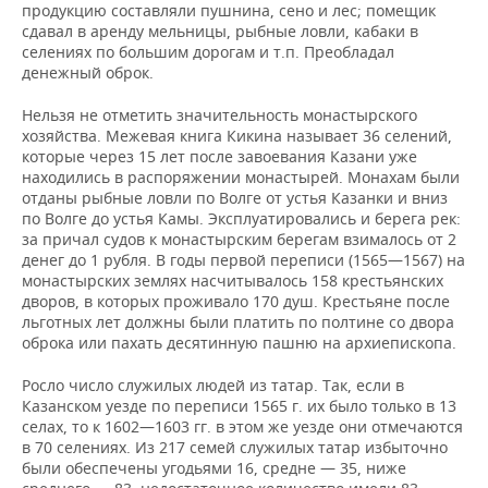
продукцию составляли пушнина, сено и лес; помещик
сдавал в аренду мельницы, рыбные ловли, кабаки в
селениях по большим дорогам и т.п. Преобладал
денежный оброк.
Нельзя не отметить значительность монастырского
хозяйства. Межевая книга Кикина называет 36 селений,
которые через 15 лет после завоевания Казани уже
находились в распоряжении монастырей. Монахам были
отданы рыбные ловли по Волге от устья Казанки и вниз
по Волге до устья Камы. Эксплуатировались и берега рек:
за причал судов к монастырским берегам взималось от 2
денег до 1 рубля. В годы первой переписи (1565—1567) на
монастырских землях насчитывалось 158 крестьянских
дворов, в которых проживало 170 душ. Крестьяне после
льготных лет должны были платить по полтине со двора
оброка или пахать десятинную пашню на архиепископа.
Росло число служилых людей из татар. Так, если в
Казанском уезде по переписи 1565 г. их было только в 13
селах, то к 1602—1603 гг. в этом же уезде они отмечаются
в 70 селениях. Из 217 семей служилых татар избыточно
были обеспечены угодьями 16, средне — 35, ниже