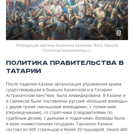
Репродукция картины Фирината Халикова.
Максим
Платонов/realnoevremya.ru
ПОЛИТИКА ПРАВИТЕЛЬСТВА В
ТАТАРИИ
После падения Казани организация управления краем,
существовавшая в бывших Казанском и в Татарии
Астраханском ханствах, была ликвидирована. В Казани и
в Свияжске были поставлены русские «большие воеводы»
с двумя-тремя «меньшими воеводами», с толмачами
(переводчиками), со стряпчими (следователями по
судебным делам), с дьяками и подьячими. Воеводы были
в крае «наместниками государя». Гарнизон Казани
состоял из 600 стрельцов и более 20 пушкарей. Около 400