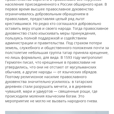
население присоединенного к России обширного края. В
первое время высшее православное духовенство
ограничивалось добровольным обращением в
православие, предоставляя целый ряд льгот
крестившимся. Но редко кто соглашался добровольно
оставить веру отцов и своего народа. Тогда православное
духовенство стало изыскивать меры принуждения,
пользуясь полной поддержкой и содействием
администрации и правительства. Под страхом потери
земель, служебного и общественного положения почти за
полстолетие небольшая группа татар приняла крещение,
но лишь формально, для вида. В 1593 году митрополит
Гермоген писал, что крещенные в православии не
утвердились, что они не отстают от мусульманских
обычаев, а другие народы — от языческих обрядов.
Поэтому религиозное насилие православного
духовенства значительно усилилось: в татарских
деревнях стали разрушать мечети, а в деревнях
чувашей, мари и удмуртов — священные рощи, где
происходили моления языческим богам. Это
мероприятие не могло не вызвать народного гнева.