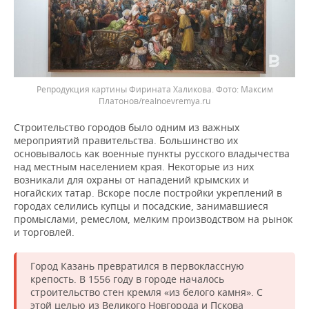
Репродукция картины Фирината Халикова.
Максим
Платонов/realnoevremya.ru
Строительство городов было одним из важных
мероприятий правительства. Большинство их
основывалось как военные пункты русского владычества
над местным населением края. Некоторые из них
возникали для охраны от нападений крымских и
ногайских татар. Вскоре после постройки укреплений в
городах селились купцы и посадские, занимавшиеся
промыслами, ремеслом, мелким производством на рынок
и торговлей.
Город Казань превратился в первоклассную
крепость. В 1556 году в городе началось
строительство стен кремля «из белого камня». С
этой целью из Великого Новгорода и Пскова