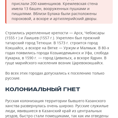
прислали 200 каменщиков. Кремлевская стена
имела 13 башен, вооруженных пушками и
пищалями. Вблизи Булака были расположены
пороховой, а вскоре и артиллерийский дворы.
Строились укрепленные крепости — Арск, Чебоксары
(1555 г.) и Лаишев (1557 г.). Укреплен был прежний
татарский город Тетюши. В 1573 г. строится город
Кокшайск, а вскоре на Вятке — Уржум и Малмыж. В 80-х
годах появились города Козьмодемьянск и Уфа, слобода
Кукарка, в 1590 г. — город Цивильск, а вскоре Ядрин. В
гуще марийского населения возник Царевококшайск.
Во всех этих городах допускались к поселению только
русские.
КОЛОНИАЛЬНЫЙ ГНЕТ
Русская колонизация территории бывшего Казанского
ханства развернулась очень широко. Русские служилые
люди, явившиеся в Казанский край из центральных
уездов, быстро стали помещиками, так как им отведены