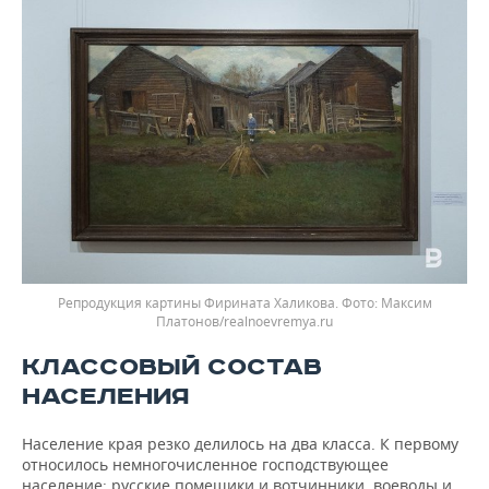
Репродукция картины Фирината Халикова.
Максим
Платонов/realnoevremya.ru
КЛАССОВЫЙ СОСТАВ
НАСЕЛЕНИЯ
Население края резко делилось на два класса. К первому
относилось немногочисленное господствующее
население: русские помещики и вотчинники, воеводы и