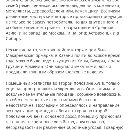
семей ремесленников особенно выделялись кожевники,
металлисты, деревообделочники, каменщики. Возникли
различные мастерские, которые производили продукцию
не только по заказу потребителя, но для внутреннего и
особенно внешнего рынка: товары шли и в Среднюю
Азию, и на запад (до Москвы), и на юг (в Астрахань), и в
Сибирь.
Несмотря на то, что крупнейшим торжищем была
Макарьевская ярмарка, в Казани почти во всякое время
года можно было видеть купцов из Хивы, Бухары, Ирана,
Грузии и Армении. Они закупали меха, кожи, воск и
продавали главным образом шелковые изделия.
Помещичьи хозяйства во второй половине XVI в. только
еще распространялись и укреплялись. Они занимали
довольно значительные площади, особенно воеводские,
но обеспеченность их крестьянами была еще
недостаточна. Последним определялось и направление
эксплуатации природных богатств края во второй
половине XVI века: основной доход помещику приносила
не пашня, не зерновое хозяйство, а луговодство,
лесоразработки и различные оброчные угодья. Товарную