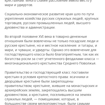
крестьянам. Много слабее расслоение имело место у
мари и удмуртов.
Социально-экономическое развитие края шло по пути
укрепления хозяйства русских служилых людей, крупных
торговцев, русских промышленных людей, высшего
духовенства и администрации.
Во второй половине XVI века в товарно-денежные
отношения были вовлечены не только посадские люди и
русские крестьяне, но и местное население: и татары, и
мари, и чуваши, и удмурты. Однако это вовлечение для
господствующего класса было благоприятным, так как их
богатства росли за счет угнетенного феодалами класса —
многонационального крестьянства Среднего Поволжья.
Правительство и господствующий класс поставили
крестьян в условия крепостного права: ясачники и
дворцовые крестьяне были закрепощены
правительством; крестьяне, жившие на монастырских и
архиерейских землях, закрепощались высшим
духовенством; а крестьяне, поселившиеся на землях
служилых людей, — помещиками, которые, в
большинстве своем мелкопоместные, были самыми