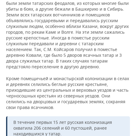
были земли татарских феодалов, из которых многие были
убиты в боях, а другие бежали в Башкирию и в Сибирь.
Земли всех татарских вотчинников и помещиков
объявлялись государевыми и передавались русским
служилым людям, особенно вблизи Казани, вокруг других
городов, по рекам Каме и Волге. На эти земли сажались
русские крепостные. Иногда в поместье русским
служилым передавали и деревни с татарским
населением. Так, С.М. Койсаров получил в поместье
деревню Ковали, где было 5 дворов ясачных татар и 3
двора служилых татар. В таких случаях татарам
предстояло переселение в другую деревню.
Кроме помещичьей и монастырской колонизации в селах
и деревнях селились беглые русские крестьяне,
приходившие из центральных и верховых уездов и часть
черносошных крестьян из северных уездов. Они
селились на дворцовых и государевых землях, сохраняя
свои права ясачников.
В течение первых 15 лет русская колонизация
охватила 206 селений и 60 пустошей, ранее
находившихся у татар.