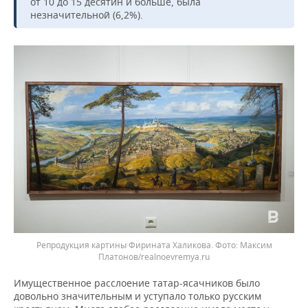
от 10 до 15 десятин и больше, была
незначительной (6,2%).
Репродукция картины Фирината Халикова.
Максим
Платонов/realnoevremya.ru
Имущественное расслоение татар-ясачников было
довольно значительным и уступало только русским