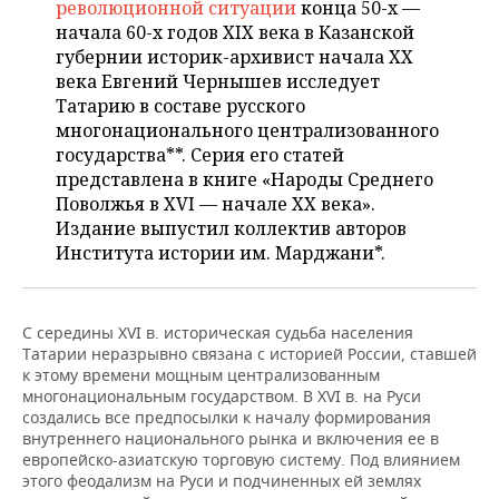
ВОДНЫЕ ВИДЫ СПОРТА
ОБРАЗОВАНИЕ
революционной ситуации
конца 50-х —
начала 60-х годов XIX века в Казанской
ХОККЕЙ С МЯЧОМ
ПРОИСШЕСТВИЯ
губернии историк-архивист начала XX
века Евгений Чернышев исследует
Татарию в составе русского
многонационального централизованного
государства**. Серия его статей
представлена в книге «Народы Среднего
Поволжья в XVI — начале XX века».
Издание выпустил коллектив авторов
Института истории им. Марджани*.
С середины XVI в. историческая судьба населения
Татарии неразрывно связана с историей России, ставшей
к этому времени мощным централизованным
многонациональным государством. В XVI в. на Руси
создались все предпосылки к началу формирования
внутреннего национального рынка и включения ее в
европейско-азиатскую торговую систему. Под влиянием
этого феодализм на Руси и подчиненных ей землях