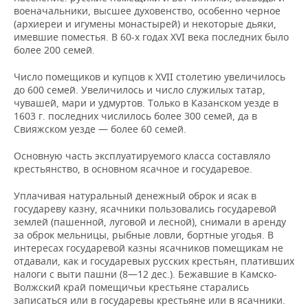
военачальники, высшее духовенство, особенно черное
(архиереи и игумены монастырей) и некоторые дьяки,
имевшие поместья. В 60-х годах XVI века последних было
более 200 семей.
Число помещиков и купцов к XVII столетию увеличилось
до 600 семей. Увеличилось и число служилых татар,
чувашей, мари и удмуртов. Только в Казанском уезде в
1603 г. последних числилось более 300 семей, да в
Свияжском уезде — более 60 семей.
Основную часть эксплуатируемого класса составляло
крестьянство, в основном ясачное и государевое.
Уплачивая натуральный денежный оброк и ясак в
государеву казну, ясачники пользовались государевой
землей (пашенной, луговой и лесной), снимали в аренду
за оброк мельницы, рыбные ловли, бортные угодья. В
интересах государевой казны ясачников помещикам не
отдавали, как и государевых русских крестьян, плативших
налоги с выти пашни (8—12 дес.). Бежавшие в Камско-
Волжский край помещичьи крестьяне старались
записаться или в государевы крестьяне или в ясачники.