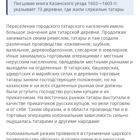
Писцовая книга Казанского уезда 1602—1603 гг.
указывает 73 деревни, где жили служилые татары.
Переселение городского татарского населения имело
большое значение для татарской деревни. Продолжая
заниматься своим ремеслом, татары и там создали
различные производства: кожевенное, шубное,
валяльное, деревообделочное, слесарное и ювелирное.
Иные занимались торговыми операциями с местным
нерусским населением, овладевали местными рынками и
выходили на отдаленные. В татарских, башкирских,
удмуртских и марийских селах и деревнях торговые
татары заняли господствующее положение, но на
казанском и на всех отдаленных рынках они должны
были уступить господство русским купцам и их
приказчикам. На восточных рынках татары выступали в
качестве приказчиков русских купцов, но вели торговлю
и от себя. Таким образом, и в области производства и в
торговых операциях колониальная зависимость сильно
ощущалась татарами и другими народами.
Колониальный режим проявился в стремлении царского
правительства обратить в православие все нерусское