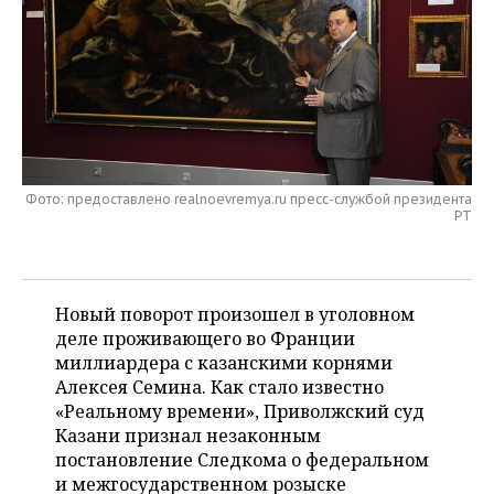
НЕФТЕХИМИЯ
РОЗНИЧНАЯ ТОРГОВЛЯ
НОВОСТИ ТЕХНОЛОГИЙ
МЕРОПРИЯТИЯ
НЕФТЬ
ТРАНСПОРТ
IT
НОВОСТИ МЕРОПРИЯТИЙ
СПОРТ
ОПК
УСЛУГИ
МЕДИА
ВЫЕЗДНАЯ РЕДАКЦИЯ
НОВОСТИ СПОРТА
ОБЩЕСТВО
ЭНЕРГЕТИКА
ТЕЛЕКОММУНИКАЦИИ
БИЗНЕС-БРАНЧИ
ФУТБОЛ
НОВОСТИ ОБЩЕСТВА
ФОТОГАЛЕРЕЯ
Фото: предоставлено realnoevremya.ru пресс-службой президента
РТ
ONLINE-КОНФЕРЕНЦИИ
ХОККЕЙ
ВЛАСТЬ
СЮЖЕТЫ
ОТКРЫТАЯ ЛЕКЦИЯ
БАСКЕТБОЛ
ИНФРАСТРУКТУРА
СПРАВОЧНИК
Новый поворот произошел в уголовном
деле проживающего во Франции
ВОЛЕЙБОЛ
ИСТОРИЯ
СПИСОК ПЕРСОН
ПОЛНАЯ ВЕРСИЯ
миллиардера с казанскими корнями
Алексея Семина. Как стало известно
КИБЕРСПОРТ
КУЛЬТУРА
СПИСОК КОМПАНИЙ
«Реальному времени», Приволжский суд
Казани признал незаконным
ФИГУРНОЕ КАТАНИЕ
МЕДИЦИНА
постановление Следкома о федеральном
и межгосударственном розыске