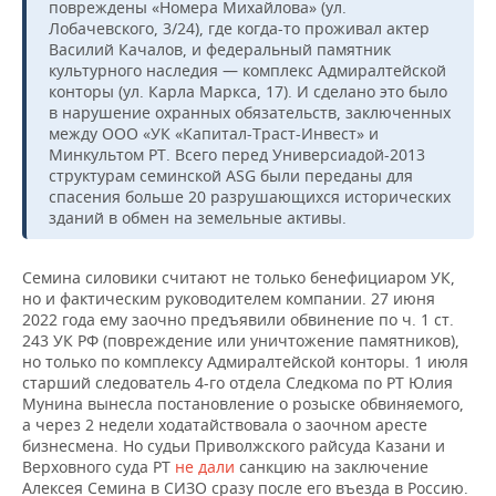
повреждены «Номера Михайлова» (ул.
Лобачевского, 3/24), где когда-то проживал актер
Василий Качалов, и федеральный памятник
культурного наследия — комплекс Адмиралтейской
конторы (ул. Карла Маркса, 17). И сделано это было
в нарушение охранных обязательств, заключенных
между ООО «УК «Капитал-Траст-Инвест» и
Минкультом РТ. Всего перед Универсиадой-2013
структурам семинской ASG были переданы для
спасения больше 20 разрушающихся исторических
зданий в обмен на земельные активы.
Семина силовики считают не только бенефициаром УК,
но и фактическим руководителем компании. 27 июня
2022 года ему заочно предъявили обвинение по ч. 1 ст.
243 УК РФ (повреждение или уничтожение памятников),
но только по комплексу Адмиралтейской конторы. 1 июля
старший следователь 4-го отдела Следкома по РТ Юлия
Мунина вынесла постановление о розыске обвиняемого,
а через 2 недели ходатайствовала о заочном аресте
бизнесмена. Но судьи Приволжского райсуда Казани и
Верховного суда РТ
не дали
санкцию на заключение
Алексея Семина в СИЗО сразу после его въезда в Россию.