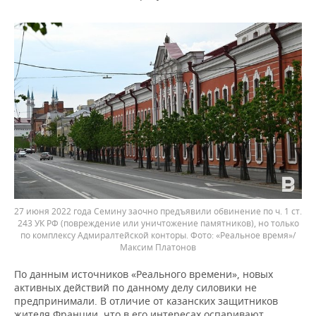
27 июня 2022 года Семину заочно предъявили обвинение по ч. 1 ст.
243 УК РФ (повреждение или уничтожение памятников), но только
по комплексу Адмиралтейской конторы. Фото: «Реальное время»/
Максим Платонов
По данным источников «Реального времени», новых
активных действий по данному делу силовики не
предпринимали. В отличие от казанских защитников
жителя Франции, что в его интересах оспаривают