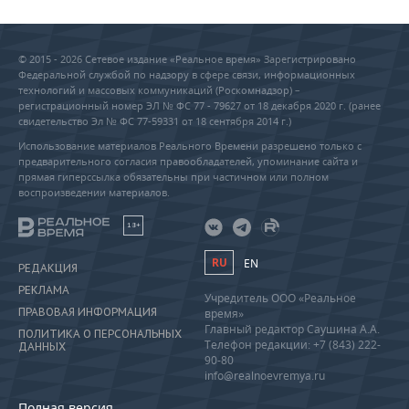
© 2015 - 2026 Сетевое издание «Реальное время» Зарегистрировано
Федеральной службой по надзору в сфере связи, информационных
технологий и массовых коммуникаций (Роскомнадзор) –
регистрационный номер ЭЛ № ФС 77 - 79627 от 18 декабря 2020 г. (ранее
свидетельство Эл № ФС 77-59331 от 18 сентября 2014 г.)
Использование материалов Реального Времени разрешено только с
предварительного согласия правообладателей, упоминание сайта и
прямая гиперссылка обязательны при частичном или полном
воспроизведении материалов.
18+
RU
EN
РЕДАКЦИЯ
РЕКЛАМА
Учредитель ООО «Реальное
ПРАВОВАЯ ИНФОРМАЦИЯ
время»
Главный редактор Саушина А.А.
ПОЛИТИКА О ПЕРСОНАЛЬНЫХ
Телефон редакции: +7 (843) 222-
ДАННЫХ
90-80
info@realnoevremya.ru
Полная версия