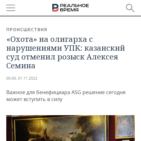
РЕГИОНЫ
ПРОИСШЕСТВИЯ
«Охота» на олигарха с
БАШКОРТОСТАН
НОВОСТИ
нарушениями УПК: казанский
ТАТАРСТАН
АНАЛИТИКА
суд отменил розыск Алексея
Семина
УДМУРТИЯ
НОВОСТИ АНАЛИТИКИ
ЭКОНОМИКА
00:00, 01.11.2022
ДЕКЛАРАЦИИ О ДОХОДАХ
НОВОСТИ ЭКОНОМИКИ
ПРОМЫШЛЕННОСТЬ
Важное для бенефициара ASG решение сегодня
КОРОЛИ ГОСЗАКАЗА ПФО
ФИНАНСЫ
НОВОСТИ
НЕДВИЖИМОСТЬ
может вступить в силу
ПРОМЫШЛЕННОСТИ
ВУЗЫ ТАТАРСТАНА
БАНКИ
НОВОСТИ НЕДВИЖИМОСТИ
АВТО
АГРОПРОМ
КОМУ ПРИНАДЛЕЖАТ
БЮДЖЕТ
НОВОСТИ АВТО
БИЗНЕС
ТОРГОВЫЕ ЦЕНТРЫ
МАШИНОСТРОЕНИЕ
ТАТАРСТАНА
ИНВЕСТИЦИИ
НОВОСТИ БИЗНЕСА
ТЕХНОЛОГИИ