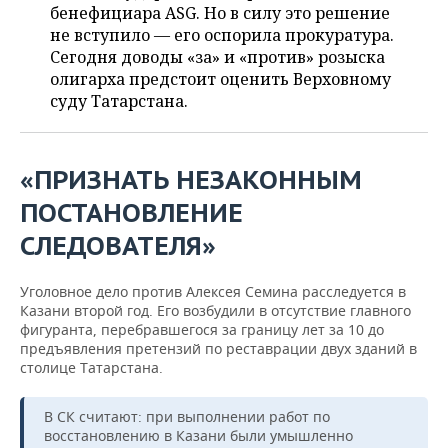
ВОДНЫЕ ВИДЫ СПОРТА
ОБРАЗОВАНИЕ
бенефициара ASG. Но в силу это решение
не вступило — его оспорила прокуратура.
ХОККЕЙ С МЯЧОМ
ПРОИСШЕСТВИЯ
Сегодня доводы «за» и «против» розыска
олигарха предстоит оценить Верховному
суду Татарстана.
«ПРИЗНАТЬ НЕЗАКОННЫМ
ПОСТАНОВЛЕНИЕ
СЛЕДОВАТЕЛЯ»
Уголовное дело против Алексея Семина расследуется в
Казани второй год. Его возбудили в отсутствие главного
фигуранта, перебравшегося за границу лет за 10 до
предъявления претензий по реставрации двух зданий в
столице Татарстана.
В СК считают: при выполнении работ по
восстановлению в Казани были умышленно