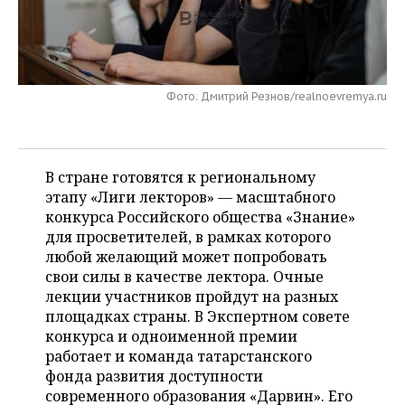
НЕФТЕХИМИЯ
РОЗНИЧНАЯ ТОРГОВЛЯ
НОВОСТИ ТЕХНОЛОГИЙ
МЕРОПРИЯТИЯ
НЕФТЬ
ТРАНСПОРТ
IT
НОВОСТИ МЕРОПРИЯТИЙ
СПОРТ
ОПК
Фото: Дмитрий Резнов/realnoevremya.ru
УСЛУГИ
МЕДИА
ВЫЕЗДНАЯ РЕДАКЦИЯ
НОВОСТИ СПОРТА
ОБЩЕСТВО
ЭНЕРГЕТИКА
ТЕЛЕКОММУНИКАЦИИ
БИЗНЕС-БРАНЧИ
ФУТБОЛ
НОВОСТИ ОБЩЕСТВА
ФОТОГАЛЕРЕЯ
В стране готовятся к региональному
этапу «Лиги лекторов» — масштабного
ONLINE-КОНФЕРЕНЦИИ
ХОККЕЙ
ВЛАСТЬ
СЮЖЕТЫ
конкурса Российского общества «Знание»
для просветителей, в рамках которого
ОТКРЫТАЯ ЛЕКЦИЯ
БАСКЕТБОЛ
ИНФРАСТРУКТУРА
СПРАВОЧНИК
любой желающий может попробовать
свои силы в качестве лектора. Очные
ВОЛЕЙБОЛ
ИСТОРИЯ
СПИСОК ПЕРСОН
ПОЛНАЯ ВЕРСИЯ
лекции участников пройдут на разных
площадках страны. В Экспертном совете
КИБЕРСПОРТ
КУЛЬТУРА
СПИСОК КОМПАНИЙ
конкурса и одноименной премии
работает и команда татарстанского
ФИГУРНОЕ КАТАНИЕ
МЕДИЦИНА
фонда развития доступности
современного образования «Дарвин». Его