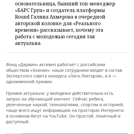
ВОДНЫЕ ВИДЫ СПОРТА
ОБРАЗОВАНИЕ
основательница, бывший топ-менеджер
«БАРС Груп» и создатель платформы
ХОККЕЙ С МЯЧОМ
ПРОИСШЕСТВИЯ
Round Галина Ахмерова в очередной
авторской колонке для «Реального
времени» рассказывает, почему эта
работа с молодежью сегодня так
актуальна.
Фонд «Дарвин» активно работает с российским
обществом «Знание»: наши сотрудники входят в состав
Экспертного совета конкурса «Лига Лекторов», а я —
одноименной премии.
Премия актуальна: у молодежи действительно есть
запрос на обучающий контент. Сейчас ребята,
увлеченные наукой, технологиями, спортом и историей,
чаще всего ищут информацию на просторах Интернета:
в основном бегут на YouTube. Он простой, понятный и
доступный.