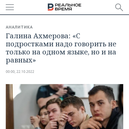
РЕГИОНЫ
АНАЛИТИКА
Галина Ахмерова: «С
БАШКОРТОСТАН
НОВОСТИ
подростками надо говорить не
ТАТАРСТАН
АНАЛИТИКА
только на одном языке, но и на
равных»
УДМУРТИЯ
НОВОСТИ АНАЛИТИКИ
ЭКОНОМИКА
00:00, 22.10.2022
ДЕКЛАРАЦИИ О ДОХОДАХ
НОВОСТИ ЭКОНОМИКИ
ПРОМЫШЛЕННОСТЬ
КОРОЛИ ГОСЗАКАЗА ПФО
ФИНАНСЫ
НОВОСТИ
НЕДВИЖИМОСТЬ
ПРОМЫШЛЕННОСТИ
ВУЗЫ ТАТАРСТАНА
БАНКИ
НОВОСТИ НЕДВИЖИМОСТИ
АВТО
АГРОПРОМ
КОМУ ПРИНАДЛЕЖАТ
БЮДЖЕТ
НОВОСТИ АВТО
БИЗНЕС
ТОРГОВЫЕ ЦЕНТРЫ
МАШИНОСТРОЕНИЕ
ТАТАРСТАНА
ИНВЕСТИЦИИ
НОВОСТИ БИЗНЕСА
ТЕХНОЛОГИИ