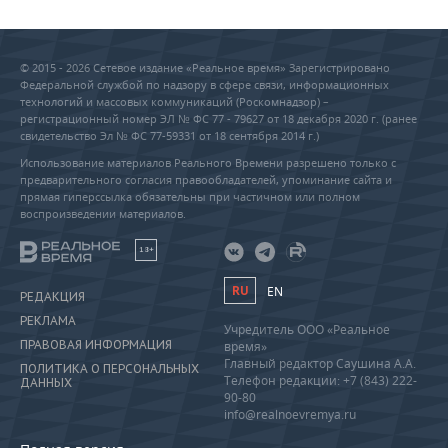
© 2015 - 2026 Сетевое издание «Реальное время» Зарегистрировано
Федеральной службой по надзору в сфере связи, информационных
технологий и массовых коммуникаций (Роскомнадзор) –
регистрационный номер ЭЛ № ФС 77 - 79627 от 18 декабря 2020 г. (ранее
свидетельство Эл № ФС 77-59331 от 18 сентября 2014 г.)
Использование материалов Реального Времени разрешено только с
предварительного согласия правообладателей, упоминание сайта и
прямая гиперссылка обязательны при частичном или полном
воспроизведении материалов.
18+
RU
EN
РЕДАКЦИЯ
РЕКЛАМА
Учредитель ООО «Реальное
ПРАВОВАЯ ИНФОРМАЦИЯ
время»
Главный редактор Саушина А.А.
ПОЛИТИКА О ПЕРСОНАЛЬНЫХ
Телефон редакции: +7 (843) 222-
ДАННЫХ
90-80
info@realnoevremya.ru