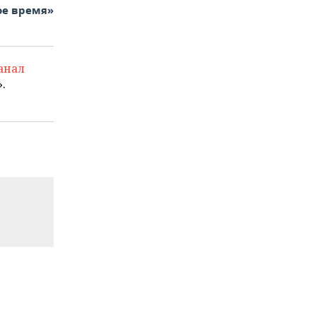
ое время»
анал
.