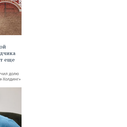
вой
ядчика
ют еще
учил долю
м-Холдинг»