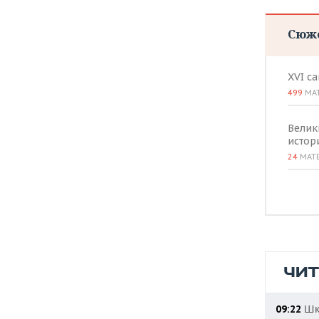
Сюж
XVI с
499
МА
Велик
истор
24
МАТ
ЧИ
Шко
09:22