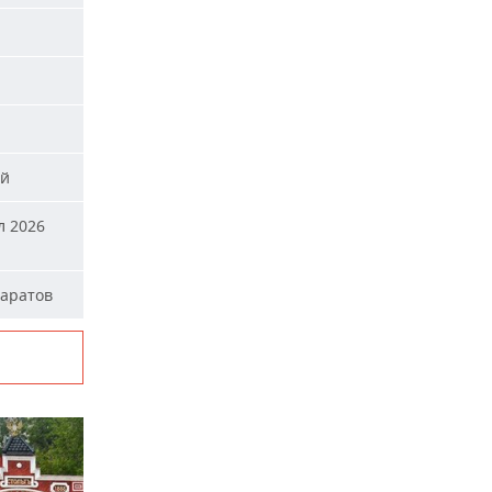
ей
л 2026
паратов