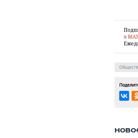
Подп
в MA
Ежед
Общест
Поделите
НОВО