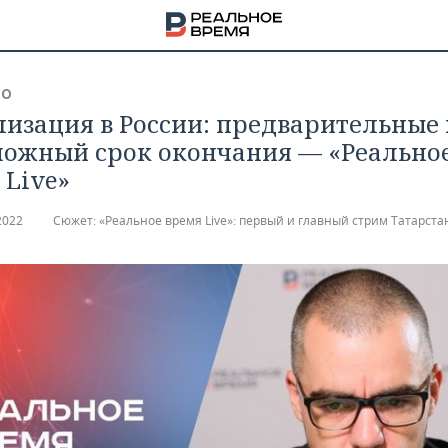
ВО
изация в России: предварительные 
можный срок окончания — «Реально
 Live»
2022
Сюжет:
«Реальное время Live»: первый и главный стрим Татарста
НА