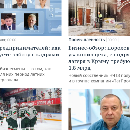
Промышленность
авг, 00:00
00:00
редпринимателей: как
Бизнес-обзор: порохо
уете работу с кадрами
узаконил цеха, с подр
лагеря в Крыму требу
1,8 млрд
 бизнесмены — о том, как
для них период летних
Новый собственник НЧТЗ пол
персонала
и в группе компаний «ТатПро