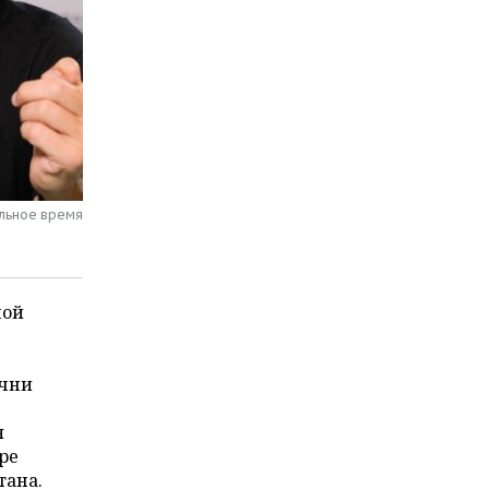
альное время
ной
ечни
я
ре
тана.