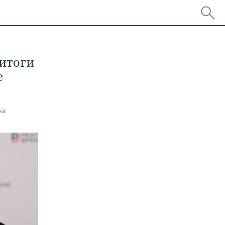
итоги
е
на