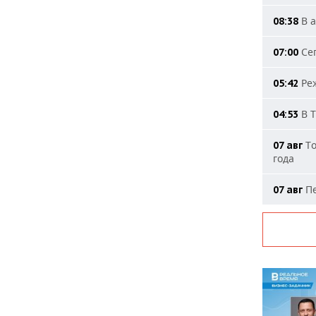
В а
08:38
Сег
07:00
Реж
05:42
В Т
04:53
То
07 авг
года
Пе
07 авг