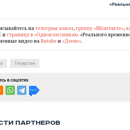
«Реальн
исывайтесь на
телеграм-канал
,
группу «ВКонтакте»
,
к
X
и
страницу в «Одноклассниках»
«Реального времени»
невные видео на
Rutube
и
«Дзене»
.
во
Татарстан
сь в соцсетях
СТИ ПАРТНЕРОВ