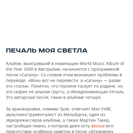
ПЕЧАЛЬ МОЯ СВЕТЛА
Альбом, выигравший в номинации World Music Album of
the Year 2000 в Австралии, начинается с программной
песни «Сагыну». Со словом этим возникают проблемы в
переводе. «Моң» вот не перевести, а «сагыну» — разве
это «тоска». Понятно, что героиня тоскует по родине, но
это скорее не унылая грусть, а обнадеживающая печаль.
Это авторская песня, таких в альбоме четыре.
За аранжировки, помимо Зули, отвечает Мэл Уэбб,
мультиинструменталист из Мельбурна, один из
звукорежиссеров альбома, а также Мартин Такер,
настройщик пиано, о котором даже есть
фильм
(его
присутствие особенно заметно в песне «Әткәемнең