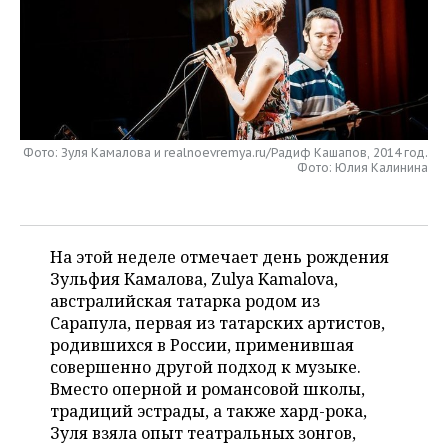
НЕФТЕХИМИЯ
РОЗНИЧНАЯ ТОРГОВЛЯ
НОВОСТИ ТЕХНОЛОГИЙ
МЕРОПРИЯТИЯ
НЕФТЬ
ТРАНСПОРТ
IT
НОВОСТИ МЕРОПРИЯТИЙ
СПОРТ
ОПК
УСЛУГИ
МЕДИА
ВЫЕЗДНАЯ РЕДАКЦИЯ
НОВОСТИ СПОРТА
ОБЩЕСТВО
ЭНЕРГЕТИКА
Фото: Зуля Камалова и realnoevremya.ru/Радиф Кашапов, 2014 год.
Фото: Юлия Калинина
ТЕЛЕКОММУНИКАЦИИ
БИЗНЕС-БРАНЧИ
ФУТБОЛ
НОВОСТИ ОБЩЕСТВА
ФОТОГАЛЕРЕЯ
ONLINE-КОНФЕРЕНЦИИ
ХОККЕЙ
ВЛАСТЬ
СЮЖЕТЫ
На этой неделе отмечает день рождения
ОТКРЫТАЯ ЛЕКЦИЯ
БАСКЕТБОЛ
ИНФРАСТРУКТУРА
СПРАВОЧНИК
Зульфия Камалова, Zulya Kamalova,
австралийская татарка родом из
ВОЛЕЙБОЛ
ИСТОРИЯ
СПИСОК ПЕРСОН
ПОЛНАЯ ВЕРСИЯ
Сарапула, первая из татарских артистов,
родившихся в России, применившая
КИБЕРСПОРТ
КУЛЬТУРА
СПИСОК КОМПАНИЙ
совершенно другой подход к музыке.
Вместо оперной и романсовой школы,
ФИГУРНОЕ КАТАНИЕ
МЕДИЦИНА
традиций эстрады, а также хард-рока,
Зуля взяла опыт театральных зонгов,