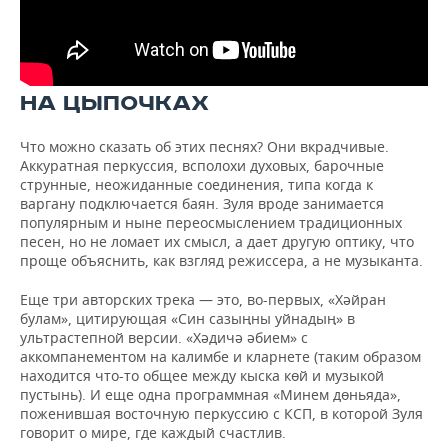
НА ЦЫПОЧКАХ
Что можно сказать об этих песнях? Они вкрадчивые.
Аккуратная перкуссия, всполохи духовых, барочные
струнные, неожиданные соединения, типа когда к
варгану подключается баян. Зуля вроде занимается
популярным и ныне переосмыслением традиционных
песен, но не ломает их смысл, а дает другую оптику, что
проще объяснить, как взгляд режиссера, а не музыканта.
Еще три авторских трека — это, во-первых, «Хәйран
булам», цитирующая «Син сазыңны уйнадың» в
ультрастепной версии. «Хәдичә әбием» с
аккомпанементом на калимбе и кларнете (таким образом
находится что-то общее между кыска көй и музыкой
пустынь). И еще одна программная «Минем дөньяда»,
поженившая восточную перкуссию с КСП, в которой Зуля
говорит о мире, где каждый счастлив.