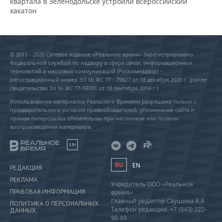
квартала в Зеленодольске устроили всероссийский
хакатон
© 2015 - 2026 Сетевое издание «Реальное время» Зарегистрировано
Федеральной службой по надзору в сфере связи, информационных
технологий и массовых коммуникаций (Роскомнадзор) –
регистрационный номер ЭЛ № ФС 77 - 79627 от 18 декабря 2020 г. (ранее
свидетельство Эл № ФС 77-59331 от 18 сентября 2014 г.)
Использование материалов Реального Времени разрешено только с
предварительного согласия правообладателей, упоминание сайта и
прямая гиперссылка обязательны при частичном или полном
воспроизведении материалов.
18+
RU
EN
РЕДАКЦИЯ
РЕКЛАМА
Учредитель ООО «Реальное
ПРАВОВАЯ ИНФОРМАЦИЯ
время»
Главный редактор Саушина А.А.
ПОЛИТИКА О ПЕРСОНАЛЬНЫХ
Телефон редакции: +7 (843) 222-
ДАННЫХ
90-80