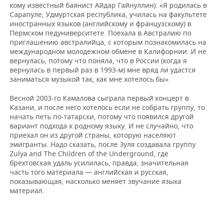
кому известный баянист Айдар Гайнуллин): «Я родилась в
Сарапуле, Удмуртская республика, училась на факультете
иностранных языков (английскому и французскому) в
Пермском педуниверситете. Поехала в Австралию по
приглашению австралийца, с которым познакомилась на
международном молодежном обмене в Калифорнии. И не
вернулась, потому что поняла, что в России (когда я
вернулась в первый раз в 1993-м) мне вряд ли удастся
заниматься музыкой так, как мне хотелось бы».
Весной 2003-го Камалова сыграла первый концерт в
Казани, и после него хотелось если не собрать группу, то
начать петь по-татарски, потому что появился другой
вариант подхода к родному языку. И не случайно, что
приехал он из другой страны, которую населяют
эмигранты. Надо сказать, после Зуля создавала группу
Zulya and The Children of the Underground, где
брехтовская удаль усилилась, правда, значительная
часть того материала — английская и русская,
показывающая, насколько меняет звучание языка
материал.