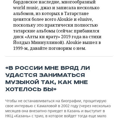
ВОДНЫЕ ВИДЫ СПОРТА
ОБРАЗОВАНИЕ
бардовское наследие, многообразный
world music, джаз и записала несколько
ХОККЕЙ С МЯЧОМ
ПРОИСШЕСТВИЯ
альбомов, из которых в Татарстане
ценятся более всего Aloukie и elusive,
поскольку это практически полностью
татарские альбомы (сейчас прибавился
диск «Алты көн ярату» 2019 года на стихи
Йолдыз Миннуллиной). Aloukie вышел в
1999-м, давайте поговорим о нем.
«В РОССИИ МНЕ ВРЯД ЛИ
УДАСТСЯ ЗАНИМАТЬСЯ
МУЗЫКОЙ ТАК, КАК МНЕ
ХОТЕЛОСЬ БЫ»
Чтобы не останавливаться на биографии, процитирую
свое интервью с Камаловой в 2002 году (через несколько
месяцев она внезапно приедет в Казань и выступит в
НКЦ «Казань» с трио, в которое войдет тогда еще мало