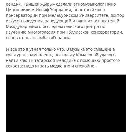
өендә»). «Бишек җыры» сделали этномузыколог Нино
Цицишвили и Иосиф Жордания, почетный член
Консерватории при Мельбурнском Университете, доктор
искусствоведения, заведующий и один из основателей
Международного исследовательского центра по
изучению многоголосия при Тбилисской консерватории,
основатель ансамбля «Горани».
И все это я узнал только что. В музыке это смешение
культур не замечаешь, поскольку Камаловой удалось
найти ключ к татарской мелодике с помощью простого
секрета: надо играть медленно и спокойно.