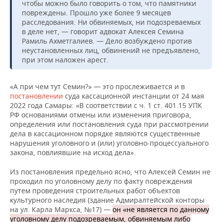
чтобы можно было говорить о том, что памятники
повреждены. Прошло уже более 9 месяцев
расследования. Ни обвиняемых, ни подозреваемых
в деле нет, — говорит адвокат Алексея Семина
Рамиль Ахметгалиев. — Дело возбуждено против
неустановленных лиц, обвинений не предъявлено,
при этом наложен арест.
«А при чем тут Семин?» — это прослеживается и в
постановлении
суда кассационной инстанции от 24 мая
2022 года Самары: «В соответствии с ч. 1 ст. 401.15 УПК
РФ основаниями отмены или изменения приговора,
определения или постановления суда при рассмотрении
дела в кассационном порядке являются существенные
нарушения уголовного и (или) уголовно-процессуального
закона, повлиявшие на исход дела».
Из постановления предельно ясно, что Алексей Семин не
проходил по уголовному делу по факту повреждения
путем проведения строительных работ объектов
культурного наследия (здание Адмиралтейской конторы
на ул. Карла Маркса, №17) —
он «не является по данному
уголовному делу подозреваемым, обвиняемым либо