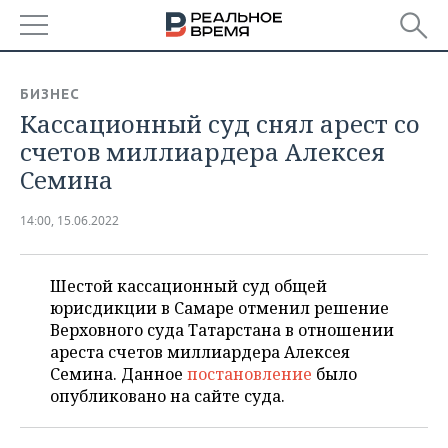
РЕГИОНЫ
БИЗНЕС
Кассационный суд снял арест со
БАШКОРТОСТАН
НОВОСТИ
счетов миллиардера Алексея
ТАТАРСТАН
АНАЛИТИКА
Семина
УДМУРТИЯ
НОВОСТИ АНАЛИТИКИ
ЭКОНОМИКА
14:00, 15.06.2022
ДЕКЛАРАЦИИ О ДОХОДАХ
НОВОСТИ ЭКОНОМИКИ
ПРОМЫШЛЕННОСТЬ
Шестой кассационный суд общей
КОРОЛИ ГОСЗАКАЗА ПФО
ФИНАНСЫ
НОВОСТИ
НЕДВИЖИМОСТЬ
юрисдикции в Самаре отменил решение
ПРОМЫШЛЕННОСТИ
Верховного суда Татарстана в отношении
ВУЗЫ ТАТАРСТАНА
БАНКИ
НОВОСТИ НЕДВИЖИМОСТИ
АВТО
ареста счетов миллиардера Алексея
АГРОПРОМ
Семина. Данное
постановление
было
КОМУ ПРИНАДЛЕЖАТ
БЮДЖЕТ
НОВОСТИ АВТО
БИЗНЕС
опубликовано на сайте суда.
ТОРГОВЫЕ ЦЕНТРЫ
МАШИНОСТРОЕНИЕ
ТАТАРСТАНА
ИНВЕСТИЦИИ
НОВОСТИ БИЗНЕСА
ТЕХНОЛОГИИ