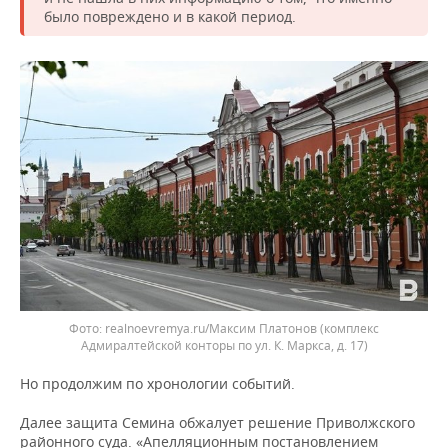
ВОДНЫЕ ВИДЫ СПОРТА
ОБРАЗОВАНИЕ
было повреждено и в какой период.
ХОККЕЙ С МЯЧОМ
ПРОИСШЕСТВИЯ
realnoevremya.ru/Максим Платонов
(комплекс
Адмиралтейской конторы по ул. К. Маркса, д. 17)
Но продолжим по хронологии событий.
Далее защита Семина обжалует решение Приволжского
районного суда. «Апелляционным постановлением