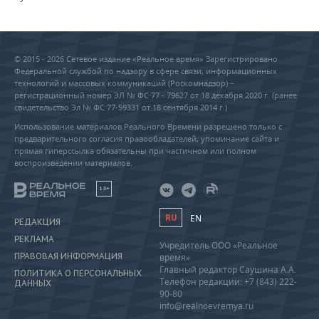
© 2015 - 2026 Сетевое издание «Реальное время» Зарегистрировано
Федеральной службой по надзору в сфере связи, информационных
технологий и массовых коммуникаций (Роскомнадзор) –
регистрационный номер ЭЛ № ФС 77 - 79627 от 18 декабря 2020 г. (ранее
свидетельство Эл № ФС 77-59331 от 18 сентября 2014 г.)
Использование материалов Реального Времени разрешено только с
предварительного согласия правообладателей, упоминание сайта и
прямая гиперссылка обязательны при частичном или полном
воспроизведении материалов.
18+
RU
EN
РЕДАКЦИЯ
РЕКЛАМА
Учредитель ООО «Реальное
ПРАВОВАЯ ИНФОРМАЦИЯ
время»
Главный редактор Саушина А.А.
ПОЛИТИКА О ПЕРСОНАЛЬНЫХ
Телефон редакции: +7 (843) 222-
ДАННЫХ
90-80
info@realnoevremya.ru