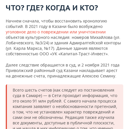
НЕФТЕХИМИЯ
ЧТО? ГДЕ? КОГДА И КТО?
РОЗНИЧНАЯ ТОРГОВЛЯ
НОВОСТИ ТЕХНОЛОГИЙ
МЕРОПРИЯТИЯ
НЕФТЬ
Начнем сначала, чтобы восстановить хронологию
ТРАНСПОРТ
IT
НОВОСТИ МЕРОПРИЯТИЙ
СПОРТ
событий. В 2021 году в Казани было возбуждено
ОПК
уголовное дело о повреждении или уничтожении
УСЛУГИ
МЕДИА
ВЫЕЗДНАЯ РЕДАКЦИЯ
НОВОСТИ СПОРТА
ОБЩЕСТВО
объектов культурного наследия: номеров Михайлова (ул.
ЭНЕРГЕТИКА
Лобачевского, №3/24) и здания Адмиралтейской конторы
(ул. Карла Маркса, №17). Данные здания являются
ТЕЛЕКОММУНИКАЦИИ
БИЗНЕС-БРАНЧИ
ФУТБОЛ
НОВОСТИ ОБЩЕСТВА
ФОТОГАЛЕРЕЯ
собственностью ООО «УК «Капитал-Траст-Инвест».
ONLINE-КОНФЕРЕНЦИИ
ХОККЕЙ
ВЛАСТЬ
СЮЖЕТЫ
Далее следствие обращается в суд, и 2 ноября 2021 года
Приволжский районный суд Казани накладывает арест
на денежные счета, принадлежащие Алексею Семину.
ОТКРЫТАЯ ЛЕКЦИЯ
БАСКЕТБОЛ
ИНФРАСТРУКТУРА
СПРАВОЧНИК
ВОЛЕЙБОЛ
ИСТОРИЯ
СПИСОК ПЕРСОН
Всего шесть счетов (как следует из постановления
ПОЛНАЯ ВЕРСИЯ
суда в Самаре) — в Сети проходит информация, что
это около 91 млн рублей. С самого начала процесса
КИБЕРСПОРТ
КУЛЬТУРА
СПИСОК КОМПАНИЙ
компания заявляет о необоснованности претензий,
о том, что не установлен характер повреждений и
ФИГУРНОЕ КАТАНИЕ
МЕДИЦИНА
сами они не обозначены. Редакция также изучила
все документы, доступные в публичной плоскости,
и не нашла в них информацию о том, что именно