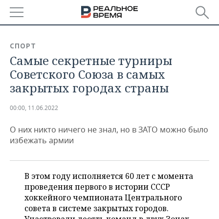
РЕГИОНЫ
СПОРТ
Самые секретные турниры
БАШКОРТОСТАН
НОВОСТИ
Советского Союза в самых
ТАТАРСТАН
АНАЛИТИКА
закрытых городах страны
УДМУРТИЯ
НОВОСТИ АНАЛИТИКИ
ЭКОНОМИКА
00:00, 11.06.2022
ДЕКЛАРАЦИИ О ДОХОДАХ
НОВОСТИ ЭКОНОМИКИ
ПРОМЫШЛЕННОСТЬ
О них никто ничего не знал, но в ЗАТО можно было
избежать армии
КОРОЛИ ГОСЗАКАЗА ПФО
ФИНАНСЫ
НОВОСТИ
НЕДВИЖИМОСТЬ
ПРОМЫШЛЕННОСТИ
ВУЗЫ ТАТАРСТАНА
БАНКИ
НОВОСТИ НЕДВИЖИМОСТИ
АВТО
В этом году исполняется 60 лет с момента
АГРОПРОМ
проведения первого в истории СССР
КОМУ ПРИНАДЛЕЖАТ
БЮДЖЕТ
НОВОСТИ АВТО
БИЗНЕС
хоккейного чемпионата Центрального
ТОРГОВЫЕ ЦЕНТРЫ
МАШИНОСТРОЕНИЕ
ТАТАРСТАНА
совета в системе закрытых городов.
ИНВЕСТИЦИИ
НОВОСТИ БИЗНЕСА
ТЕХНОЛОГИИ