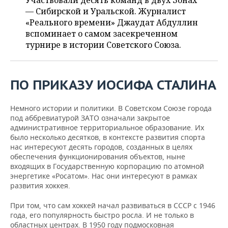
Участвовали десять команд в двух Зонах
НЕФТЕХИМИЯ
— Сибирской и Уральской. Журналист
РОЗНИЧНАЯ ТОРГОВЛЯ
НОВОСТИ ТЕХНОЛОГИЙ
МЕРОПРИЯТИЯ
«Реального времени» Джаудат Абдуллин
НЕФТЬ
вспоминает о самом засекреченном
ТРАНСПОРТ
IT
НОВОСТИ МЕРОПРИЯТИЙ
СПОРТ
турнире в истории Советского Союза.
ОПК
УСЛУГИ
МЕДИА
ВЫЕЗДНАЯ РЕДАКЦИЯ
НОВОСТИ СПОРТА
ОБЩЕСТВО
ЭНЕРГЕТИКА
ПО
ПРИКАЗУ
ИОСИФА
СТАЛИНА
ТЕЛЕКОММУНИКАЦИИ
БИЗНЕС-БРАНЧИ
ФУТБОЛ
НОВОСТИ ОБЩЕСТВА
ФОТОГАЛЕРЕЯ
Немного истории и политики. В Советском Союзе города
ONLINE-КОНФЕРЕНЦИИ
ХОККЕЙ
ВЛАСТЬ
СЮЖЕТЫ
под аббревиатурой ЗАТО означали закрытое
административное территориальное образование. Их
ОТКРЫТАЯ ЛЕКЦИЯ
БАСКЕТБОЛ
ИНФРАСТРУКТУРА
СПРАВОЧНИК
было несколько десятков, в контексте развития спорта
нас интересуют десять городов, созданных в целях
обеспечения функционирования объектов, ныне
ВОЛЕЙБОЛ
ИСТОРИЯ
СПИСОК ПЕРСОН
ПОЛНАЯ ВЕРСИЯ
входящих в Государственную корпорацию по атомной
энергетике «Росатом». Нас они интересуют в рамках
КИБЕРСПОРТ
КУЛЬТУРА
СПИСОК КОМПАНИЙ
развития хоккея.
При том, что сам хоккей начал развиваться в СССР с 1946
ФИГУРНОЕ КАТАНИЕ
МЕДИЦИНА
года, его популярность быстро росла. И не только в
областных центрах. В 1950 году подмосковная