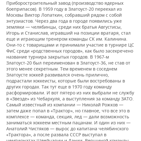
Приборостроительный завод (производство ядерных
боеприпасов). В 1959 году в Златоуст-20 переехал из
Москвы Виктор Лопаткин, собравший рядом с собой
энтузиастов. Через два года в городе появились уже
земляки — челябинцы, среди них братья Августисы,
Игорь и Станислав, игравший на позиции вратаря, стал
еще и играющим тренером команды СК им. Калинина.
Они-то с товарищами и принимали участие в турнире ЦС
ФиС среди «родственных городов», как было засекречено
название турнира закрытых городов. В 1967-м
Златоуст-20 был переименован в Златоуст-36, не став от
этого менее секретным. Тем временем в соседнем
Златоусте хоккей развивался очень прилично,
подрастали хоккеисты, которые были востребованы в
других городах. Так тут еще в 1970 году команду
расформировали. И вот пятеро из них выбрали не службу
в «Звезде» из Чебаркуля, а выступления за команду ЗАТО.
Самый известный из компании — Николай Рожков —
затем даже попал в «Трактор», но главное, что все это в
комплексе — команда, секция, лед — дали возможность
заниматься хоккеем местным пацанам. И один из них —
Анатолий Чистяков — вырос до капитана челябинского
«Трактора», а после развала СССР выступал в
чемпионатах Швейцарии и Дании. Вершиной команды