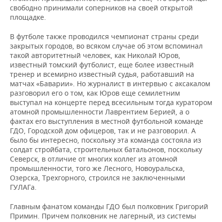
свободно принимали соперников на своей открытой
площадке.
В футболе также проводился чемпионат страны среди
закрытых городов, во всяком случае об этом вспоминал
такой авторитетный человек, как Николай Юров,
известный томский футболист, еще более известный
тренер и всемирно известный судья, работавший на
матчах «Баварии». Но журналист в интервью с аксакалом
разговорил его о том, как Юров еще семилетним
выступал на концерте перед всесильным тогда куратором
атомной промышленности Лаврентием Берией, а о
фактах его выступления в местной футбольной команде
ГДО, Городской дом офицеров, так и не разговорил. А
было бы интересно, поскольку эта команда состояла из
солдат стройбата, строительных батальонов, поскольку
Северск, в отличие от многих коллег из атомной
промышленности, того же Лесного, Новоуральска,
Озерска, Трехгорного, строился не заключенными
ГУЛАГа.
Главным фанатом команды ГДО был полковник Григорий
Примин. Причем полковник не лагерный, из системы