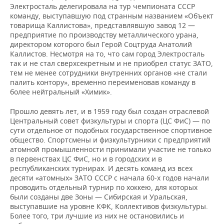
ВОДНЫЕ ВИДЫ СПОРТА
ОБРАЗОВАНИЕ
Электросталь делегировала на тур чемпионата СССР
команду, выступавшую под странным названием «Объект
ХОККЕЙ С МЯЧОМ
ПРОИСШЕСТВИЯ
товарища Каллистова», представлявшую завод 12 —
предприятие по производству металлического урана,
директором которого был Герой Соцтруда Анатолий
Каллистов. Несмотря на то, что сам город Электросталь
так и не стал сверхсекретным и не приобрел статус ЗАТО,
тем не менее сотрудники внутренних органов «не стали
палить контору», временно переименовав команду в
более нейтральный «Химик».
Прошло девять лет, и в 1959 году был создан отраслевой
Центральный совет физкультуры и спорта (ЦС ФиС) — по
сути отдельное от подобных государственное спортивное
общество. Спортсмены и физкультурники с предприятий
атомной промышленности принимали участие не только
в первенствах ЦС ФиС, но и в городских и в
республиканских турнирах. И десять команд из всех
десяти «атомных» ЗАТО СССР с начала 60-х годов начали
проводить отдельный турнир по хоккею, для которых
были созданы две Зоны — Сибирская и Уральская,
выступавшие на уровне КФК, Коллективов физкультуры.
Более того, три лучшие из них не остановились и