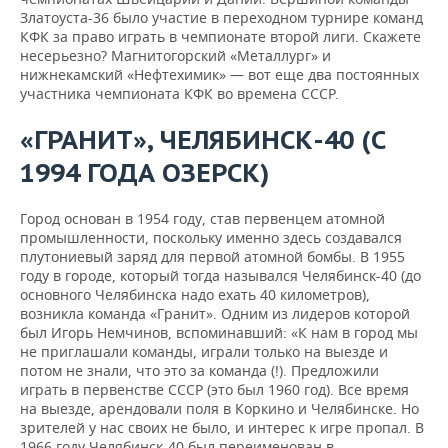
Златоуста-36 было участие в переходном турнире команд
КФК за право играть в чемпионате второй лиги. Скажете
несерьезно? Магнитогорский «Металлург» и
нижнекамский «Нефтехимик» — вот еще два постоянных
участника чемпионата КФК во времена СССР.
«
ГРАНИТ
»,
ЧЕЛЯБИНСК
-40 (С
1994
ГОДА
ОЗЕРСК
)
Город основан в 1954 году, став первенцем атомной
промышленности, поскольку именно здесь создавался
плутониевый заряд для первой атомной бомбы. В 1955
году в городе, который тогда назывался Челябинск-40 (до
основного Челябинска надо ехать 40 километров),
возникла команда «Гранит». Одним из лидеров которой
был Игорь Немчинов, вспоминавший: «К нам в город мы
не приглашали команды, играли только на выезде и
потом не знали, что это за команда (!). Предложили
играть в первенстве СССР (это был 1960 год). Все время
на выезде, арендовали поля в Коркино и Челябинске. Но
зрителей у нас своих не было, и интерес к игре пропал. В
1966 году Челябинск-40 был переименован в