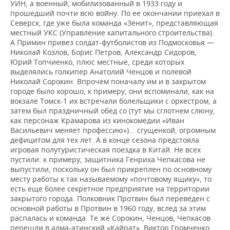
УИН, а военный, мобилизованный в 1933 году и
прошедший почти всю войну. По ее окончании приехал в
Северск, где уже была команда «Зенит», представляющая
местный УКС (Управление капитального строительства).
А Примин привез солдат-футболистов из Подмосковья —
Николай Козлов, Борис Петров, Александр Сидоров,
Юрий Топчиенко, плюс местные, среди которых
выделялись голкипер Анатолий Ченцов и полевой
Николай Сорокин. Впрочем поначалу им и в закрытом
городе было хорошо, к примеру, они вспоминали, как на
вокзале Томск-1 их встречали болельщики с оркестром, а
затем был праздничный обед со (тут мы сглотнем слюну,
как персонаж Крамарова из кинокомедии «Иван
Васильевич меняет профессию»)... сгущенкой, огромным
дефицитом для тех лет. А в конце сезона предстояла
игровая полутуристическая поездка в Китай. Не всех
пустили: к примеру, защитника Генриха Чепкасова не
выпустили, поскольку он был прикреплен по основному
месту работы к так называемому «почтовому ящику», то
есть еще более секретное предприятие на территории
закрытого города. Полковник Протвин был переведен с
основной работы в Протвин в 1960 году, вслед за этим
распалась и команда. Те же Сорокин, Ченцов, Чепкасов
перешли в алма-атинский «Кайрат», Виктор Громченко