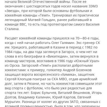
начала Великой Отечественной войны. После ее
окончания с шестидесятых годов носил название ЗЭМЗ
«Звезда», при которой были основаны футбольная и
хоккейная команды «Темп». Тренировал их практически
легендарный Матвей Гольдин, ранее работавший в
команде ВВС, то есть под протекторатом самого Василия
Сталина.
Расцвет хоккейной команды пришелся на 70—80-е годы,
когда с ней начал работать Олег Галямин. Экс-тренер СК
им. Урицкого, работавший в Казани в период с 1982 по
1984 годы, на два года заглянул в Загорск, о чем нет ни
слова в его биографии в «Википедии», затем вернулся в
команду мастеров, возглавив в 1986 году «Южный Урал»
из Орска. Загорский «Темп» располагал добротными
хоккеистами: к примеру, голкипер Андрей Бозенков
защищал ворота воскресенского «Химика», защитник
Сергей Клопцов поиграл за СКА МВО, отдав армейский
долг, затем в Рязани, но часть хоккеистов совмещали этот
вид спорта с футболом, что было уже редкостью для
спорта тех лет: Борис Булычев, Виталий Вешняков, Игорь
Долгов, Владимир Калинин, Юрий Карпов, Евгений
Мурыгин. Разница от коллег из других ЗАТО, связанных с
Атомной промышленностью, была в том, что зареченцы