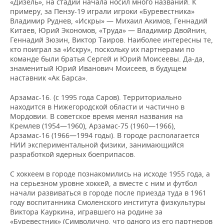
«Дизель», на стадии начала носил много названий. К
примеру, за Пензу-19 играли игроки «Буревестника»
Владимир Руднев, «Искры» — Михаил Акимов, Геннадий
Китаев, Юрий Экономов, «Труда» — Владимир Двойнин,
Геннадий Зюзин, Виктор Таиров. Наиболее интересны те,
кто поиграл за «Искру», поскольку их партнерами по
команде были братья Сергей и Юрий Моисеевы. Да-да,
знаменитый Юрий Иванович Моисеев, в будущем
наставник «Ак Барса».
Арзамас-16. (с 1995 года Саров). Территориально
находится в Нижегородской области и частично в
Мордовии. В советское время менял названия на
Кремлев (1954—1960), Арзамас-75 (1960—1966),
Арзамас-16 (1966—1994 годы). В городе располагается
НИИ экспериментальной физики, занимающийся
разработкой ядерных боеприпасов.
С хоккеем в городе познакомились на исходе 1955 года, а
на серьезном уровне хоккей, а вместе с ним и футбол
начали развиваться в городе после приезда туда в 1961
году воспитанника Смоленского института физкультуры
Виктора Кауркина, игравшего на родине за
«Буревестник» (Символично, что одного из его партнеров