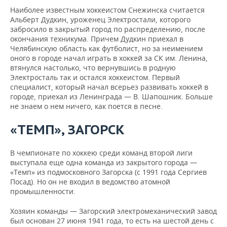
Наиболее известным хоккеистом Снежинска считается
Альберт Дудкин, уроженец Электростали, которого
забросило в закрытый город по распределению, после
окончания техникума. Причем Дудкин приехал в
Челябинскую область как футболист, но за неимением
оного в городе начал играть в хоккей за СК им. Ленина,
втянулся настолько, что вернувшись в родную
Электросталь так и остался хоккеистом. Первый
специалист, который начал всерьез развивать хоккей в
городе, приехал из Ленинграда — В. Шапошник. Больше
не знаем о нем ничего, как поется в песне.
«
ТЕМП
»,
ЗАГОРСК
В чемпионате по хоккею среди команд второй лиги
выступала еще одна команда из закрытого города —
«Темп» из подмосковного Загорска (с 1991 года Сергиев
Посад). Но он не входил в ведомство атомной
промышленности.
Хозяин команды — Загорский электромеханический завод
был основан 27 июня 1941 года, то есть на шестой день с