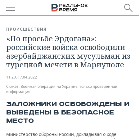
РЕГИОНЫ
ПРОИСШЕСТВИЯ
«По просьбе Эрдогана»:
БАШКОРТОСТАН
НОВОСТИ
российские войска освободили
ТАТАРСТАН
АНАЛИТИКА
азербайджанских мусульман из
турецкой мечети в Мариуполе
УДМУРТИЯ
НОВОСТИ АНАЛИТИКИ
ЭКОНОМИКА
11:20, 17.04.2022
ДЕКЛАРАЦИИ О ДОХОДАХ
НОВОСТИ ЭКОНОМИКИ
ПРОМЫШЛЕННОСТЬ
Сюжет:
Военная операция на Украине: только проверенная
информация
КОРОЛИ ГОСЗАКАЗА ПФО
ФИНАНСЫ
НОВОСТИ
НЕДВИЖИМОСТЬ
ПРОМЫШЛЕННОСТИ
ЗАЛОЖНИКИ ОСВОБОЖДЕНЫ И
ВУЗЫ ТАТАРСТАНА
БАНКИ
НОВОСТИ НЕДВИЖИМОСТИ
АВТО
ВЫВЕДЕНЫ В БЕЗОПАСНОЕ
АГРОПРОМ
МЕСТО
КОМУ ПРИНАДЛЕЖАТ
БЮДЖЕТ
НОВОСТИ АВТО
БИЗНЕС
ТОРГОВЫЕ ЦЕНТРЫ
МАШИНОСТРОЕНИЕ
ТАТАРСТАНА
Министерство обороны России, докладывая о ходе
ИНВЕСТИЦИИ
НОВОСТИ БИЗНЕСА
ТЕХНОЛОГИИ