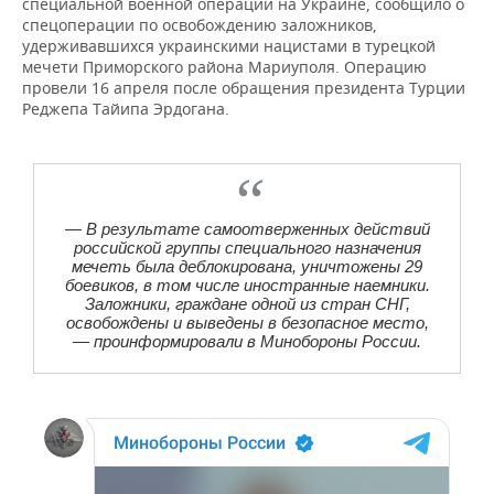
специальной военной операции на Украине, сообщило о
НЕФТЕХИМИЯ
спецоперации по освобождению заложников,
РОЗНИЧНАЯ ТОРГОВЛЯ
НОВОСТИ ТЕХНОЛОГИЙ
МЕРОПРИЯТИЯ
удерживавшихся украинскими нацистами в турецкой
НЕФТЬ
мечети Приморского района Мариуполя. Операцию
провели 16 апреля после обращения президента Турции
ТРАНСПОРТ
IT
НОВОСТИ МЕРОПРИЯТИЙ
СПОРТ
ОПК
Реджепа Тайипа Эрдогана.
УСЛУГИ
МЕДИА
ВЫЕЗДНАЯ РЕДАКЦИЯ
НОВОСТИ СПОРТА
ОБЩЕСТВО
ЭНЕРГЕТИКА
ТЕЛЕКОММУНИКАЦИИ
БИЗНЕС-БРАНЧИ
ФУТБОЛ
НОВОСТИ ОБЩЕСТВА
ФОТОГАЛЕРЕЯ
— В результате самоотверженных действий
ONLINE-КОНФЕРЕНЦИИ
ХОККЕЙ
ВЛАСТЬ
СЮЖЕТЫ
российской группы специального назначения
мечеть была деблокирована, уничтожены 29
боевиков, в том числе иностранные наемники.
ОТКРЫТАЯ ЛЕКЦИЯ
БАСКЕТБОЛ
ИНФРАСТРУКТУРА
СПРАВОЧНИК
Заложники, граждане одной из стран СНГ,
освобождены и выведены в безопасное место,
— проинформировали в Минобороны России.
ВОЛЕЙБОЛ
ИСТОРИЯ
СПИСОК ПЕРСОН
ПОЛНАЯ ВЕРСИЯ
КИБЕРСПОРТ
КУЛЬТУРА
СПИСОК КОМПАНИЙ
ФИГУРНОЕ КАТАНИЕ
МЕДИЦИНА