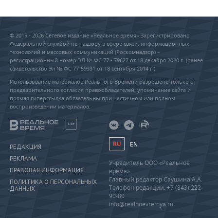
© 2015 - 2026 Сетевое издание «Реальное время» Зарегистрировано
Федеральной службой по надзору в сфере связи, информационных
технологий и массовых коммуникаций (Роскомнадзор) –
регистрационный номер ЭЛ № ФС 77 - 79627 от 18 декабря 2020 г. (ранее
свидетельство Эл № ФС 77-59331 от 18 сентября 2014 г.)
Использование материалов Реального Времени разрешено только с
предварительного согласия правообладателей, упоминание сайта и
прямая гиперссылка обязательны при частичном или полном
воспроизведении материалов.
18+
RU
EN
РЕДАКЦИЯ
РЕКЛАМА
Учредитель ООО «Реальное
ПРАВОВАЯ ИНФОРМАЦИЯ
время»
Главный редактор Саушина А.А.
ПОЛИТИКА О ПЕРСОНАЛЬНЫХ
Телефон редакции: +7 (843) 222-
ДАННЫХ
90-80
info@realnoevremya.ru