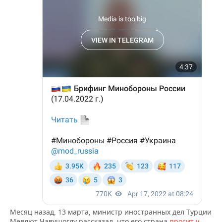
ВОДНЫЕ ВИДЫ СПОРТА
ОБРАЗОВАНИЕ
ХОККЕЙ С МЯЧОМ
ПРОИСШЕСТВИЯ
Месяц назад, 13 марта, министр иностранных дел Турции
Мевлют Чавушоглу рассказал, что его страна
просит у