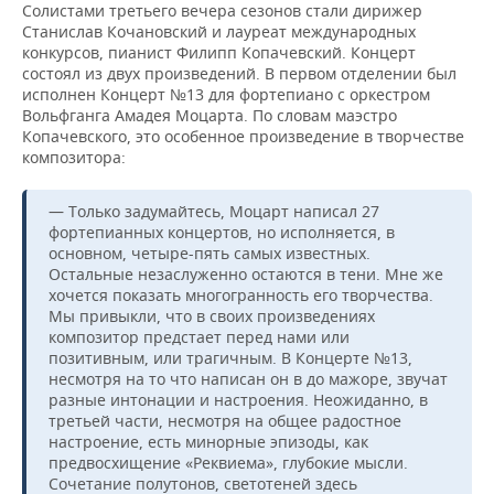
Солистами третьего вечера сезонов стали дирижер
Станислав Кочановский и лауреат международных
конкурсов, пианист Филипп Копачевский. Концерт
состоял из двух произведений. В первом отделении был
исполнен Концерт №13 для фортепиано с оркестром
Вольфганга Амадея Моцарта. По словам маэстро
Копачевского, это особенное произведение в творчестве
композитора:
— Только задумайтесь, Моцарт написал 27
фортепианных концертов, но исполняется, в
основном, четыре-пять самых известных.
Остальные незаслуженно остаются в тени. Мне же
хочется показать многогранность его творчества.
Мы привыкли, что в своих произведениях
композитор предстает перед нами или
позитивным, или трагичным. В Концерте №13,
несмотря на то что написан он в до мажоре, звучат
разные интонации и настроения. Неожиданно, в
третьей части, несмотря на общее радостное
настроение, есть минорные эпизоды, как
предвосхищение «Реквиема», глубокие мысли.
Сочетание полутонов, светотеней здесь