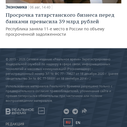
Экономика
06 авг, 14:40
Просрочка татарстанского бизнеса перед
банками превысила 39 млрд рублей
Республика заняла 11-е место в России по объему
просроченной задолженности
© 2015 - 2026 Сетевое издание «Реальное время» Зарегистрировано
Федеральной службой по надзору в сфере связи, информационных
технологий и массовых коммуникаций (Роскомнадзор) –
регистрационный номер ЭЛ № ФС 77 - 79627 от 18 декабря 2020 г. (ранее
свидетельство Эл № ФС 77-59331 от 18 сентября 2014 г.)
Использование материалов Реального Времени разрешено только с
предварительного согласия правообладателей, упоминание сайта и
прямая гиперссылка обязательны при частичном или полном
воспроизведении материалов.
18+
RU
EN
РЕДАКЦИЯ