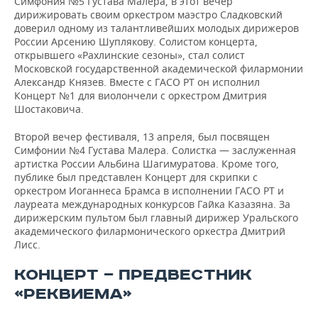
Симфония №5 Густава Малера, в этот вечер
ВОДНЫЕ ВИДЫ СПОРТА
ОБРАЗОВАНИЕ
дирижировать своим оркестром маэстро Сладковский
доверил одному из талантливейших молодых дирижеров
ХОККЕЙ С МЯЧОМ
ПРОИСШЕСТВИЯ
России Арсению Шуплякову. Солистом концерта,
открывшего «Рахлинские сезоны», стал солист
Московской государственной академической филармонии
Александр Князев. Вместе с ГАСО РТ он исполнил
Концерт №1 для виолончели с оркестром Дмитрия
Шостаковича.
Второй вечер фестиваля, 13 апреля, был посвящен
Симфонии №4 Густава Малера. Солистка — заслуженная
артистка России Альбина Шагимуратова. Кроме того,
публике был представлен Концерт для скрипки с
оркестром Иоганнеса Брамса в исполнении ГАСО РТ и
лауреата международных конкурсов Гайка Казазяна. За
дирижерским пультом был главный дирижер Уральского
академического филармонического оркестра Дмитрий
Лисс.
КОНЦЕРТ — ПРЕДВЕСТНИК
«РЕКВИЕМА»