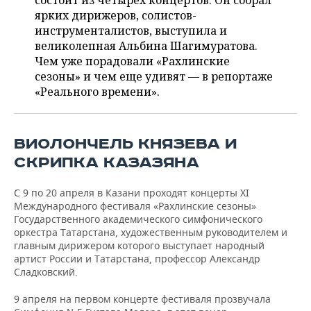
состоит из четырех концертов. Он собрал
НЕФТЕХИМИЯ
ярких дирижеров, солистов-
РОЗНИЧНАЯ ТОРГОВЛЯ
НОВОСТИ ТЕХНОЛОГИЙ
МЕРОПРИЯТИЯ
инструменталистов, выступила и
НЕФТЬ
великолепная Альбина Шагимуратова.
ТРАНСПОРТ
IT
НОВОСТИ МЕРОПРИЯТИЙ
СПОРТ
Чем уже порадовали «Рахлинские
ОПК
сезоны» и чем еще удивят — в репортаже
УСЛУГИ
МЕДИА
ВЫЕЗДНАЯ РЕДАКЦИЯ
НОВОСТИ СПОРТА
ОБЩЕСТВО
«Реального времени».
ЭНЕРГЕТИКА
ТЕЛЕКОММУНИКАЦИИ
БИЗНЕС-БРАНЧИ
ФУТБОЛ
НОВОСТИ ОБЩЕСТВА
ФОТОГАЛЕРЕЯ
ВИОЛОНЧЕЛЬ КНЯЗЕВА И
ONLINE-КОНФЕРЕНЦИИ
ХОККЕЙ
ВЛАСТЬ
СЮЖЕТЫ
СКРИПКА КАЗАЗЯНА
ОТКРЫТАЯ ЛЕКЦИЯ
БАСКЕТБОЛ
ИНФРАСТРУКТУРА
СПРАВОЧНИК
С 9 по 20 апреля в Казани проходят концерты XI
Международного фестиваля «Рахлинские сезоны»
ВОЛЕЙБОЛ
ИСТОРИЯ
СПИСОК ПЕРСОН
ПОЛНАЯ ВЕРСИЯ
Государственного академического симфонического
оркестра Татарстана, художественным руководителем и
главным дирижером которого выступает народный
КИБЕРСПОРТ
КУЛЬТУРА
СПИСОК КОМПАНИЙ
артист России и Татарстана, профессор Александр
Сладковский.
ФИГУРНОЕ КАТАНИЕ
МЕДИЦИНА
9 апреля на первом концерте фестиваля прозвучала