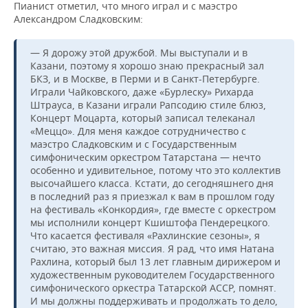
Пианист отметил, что много играл и с маэстро
Александром Сладковским:
— Я дорожу этой дружбой. Мы выступали и в
Казани, поэтому я хорошо знаю прекрасный зал
БКЗ, и в Москве, в Перми и в Санкт-Петербурге.
Играли Чайковского, даже «Бурлеску» Рихарда
Штрауса, в Казани играли Рапсодию стиле блюз,
Концерт Моцарта, который записал телеканал
«Меццо». Для меня каждое сотрудничество с
маэстро Сладковским и с Государственным
симфоническим оркестром Татарстана — нечто
особенно и удивительное, потому что это коллектив
высочайшего класса. Кстати, до сегодняшнего дня
в последний раз я приезжал к вам в прошлом году
на фестиваль «Конкордия», где вместе с оркестром
мы исполнили концерт Кшиштофа Пендерецкого.
Что касается фестиваля «Рахлинские сезоны», я
считаю, это важная миссия. Я рад, что имя Натана
Рахлина, который был 13 лет главным дирижером и
художественным руководителем Государственного
симфонического оркестра Татарской АССР, помнят.
И мы должны поддерживать и продолжать то дело,