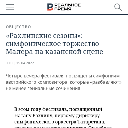
РЕГИОНЫ
ОБЩЕСТВО
«Рахлинские сезоны»:
БАШКОРТОСТАН
НОВОСТИ
симфоническое торжество
ТАТАРСТАН
АНАЛИТИКА
Малера на казанской сцене
УДМУРТИЯ
НОВОСТИ АНАЛИТИКИ
ЭКОНОМИКА
00:00, 19.04.2022
ДЕКЛАРАЦИИ О ДОХОДАХ
НОВОСТИ ЭКОНОМИКИ
ПРОМЫШЛЕННОСТЬ
Четыре вечера фестиваля посвящены симфониям
австрийского композитора, которые «разбавляют»
КОРОЛИ ГОСЗАКАЗА ПФО
ФИНАНСЫ
НОВОСТИ
НЕДВИЖИМОСТЬ
не менее гениальные сочинения
ПРОМЫШЛЕННОСТИ
ВУЗЫ ТАТАРСТАНА
БАНКИ
НОВОСТИ НЕДВИЖИМОСТИ
АВТО
АГРОПРОМ
В этом году фестиваль, посвященный
КОМУ ПРИНАДЛЕЖАТ
БЮДЖЕТ
НОВОСТИ АВТО
БИЗНЕС
Натану Рахлину, первому дирижеру
ТОРГОВЫЕ ЦЕНТРЫ
МАШИНОСТРОЕНИЕ
ТАТАРСТАНА
симфонического оркестра Татарстана,
ИНВЕСТИЦИИ
НОВОСТИ БИЗНЕСА
ТЕХНОЛОГИИ