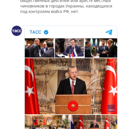
общественных деятелей или аресте местных
ВОДНЫЕ ВИДЫ СПОРТА
ОБРАЗОВАНИЕ
чиновников в городах Украины, находящихся
под контролем войск РФ, нет.
ХОККЕЙ С МЯЧОМ
ПРОИСШЕСТВИЯ