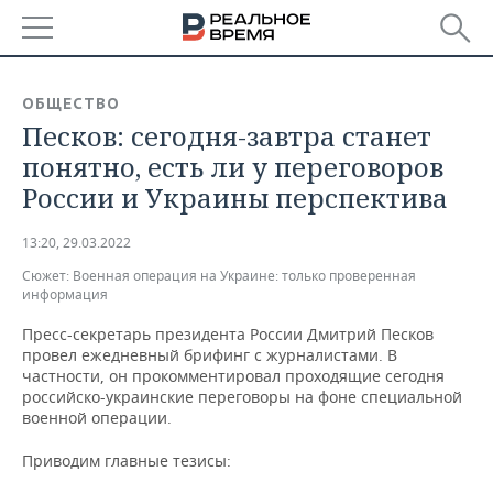
РЕГИОНЫ
ОБЩЕСТВО
Песков: сегодня-завтра станет
БАШКОРТОСТАН
НОВОСТИ
понятно, есть ли у переговоров
ТАТАРСТАН
АНАЛИТИКА
России и Украины перспектива
УДМУРТИЯ
НОВОСТИ АНАЛИТИКИ
ЭКОНОМИКА
13:20, 29.03.2022
Сюжет:
Военная операция на Украине: только проверенная
ДЕКЛАРАЦИИ О ДОХОДАХ
НОВОСТИ ЭКОНОМИКИ
ПРОМЫШЛЕННОСТЬ
информация
КОРОЛИ ГОСЗАКАЗА ПФО
ФИНАНСЫ
НОВОСТИ
НЕДВИЖИМОСТЬ
Пресс-секретарь президента России Дмитрий Песков
ПРОМЫШЛЕННОСТИ
провел ежедневный брифинг с журналистами. В
частности, он прокомментировал проходящие сегодня
ВУЗЫ ТАТАРСТАНА
БАНКИ
НОВОСТИ НЕДВИЖИМОСТИ
АВТО
российско-украинские переговоры на фоне специальной
АГРОПРОМ
военной операции.
КОМУ ПРИНАДЛЕЖАТ
БЮДЖЕТ
НОВОСТИ АВТО
БИЗНЕС
ТОРГОВЫЕ ЦЕНТРЫ
МАШИНОСТРОЕНИЕ
Приводим главные тезисы:
ТАТАРСТАНА
ИНВЕСТИЦИИ
НОВОСТИ БИЗНЕСА
ТЕХНОЛОГИИ