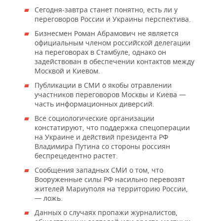
НЕФТЕХИМИЯ
Сегодня-завтра станет понятно, есть ли у
РОЗНИЧНАЯ ТОРГОВЛЯ
НОВОСТИ ТЕХНОЛОГИЙ
МЕРОПРИЯТИЯ
переговоров России и Украины перспектива.
НЕФТЬ
Бизнесмен Роман Абрамович не является
ТРАНСПОРТ
IT
НОВОСТИ МЕРОПРИЯТИЙ
СПОРТ
официальным членом российской делегации
ОПК
на переговорах в Стамбуле, однако он
задействован в обеспечении контактов между
УСЛУГИ
МЕДИА
ВЫЕЗДНАЯ РЕДАКЦИЯ
НОВОСТИ СПОРТА
ОБЩЕСТВО
ЭНЕРГЕТИКА
Москвой и Киевом.
Публикации в СМИ о якобы отравлении
ТЕЛЕКОММУНИКАЦИИ
БИЗНЕС-БРАНЧИ
ФУТБОЛ
НОВОСТИ ОБЩЕСТВА
ФОТОГАЛЕРЕЯ
участников переговоров Москвы и Киева —
часть информационных диверсий.
ONLINE-КОНФЕРЕНЦИИ
ХОККЕЙ
ВЛАСТЬ
СЮЖЕТЫ
Все социологические организации
констатируют, что поддержка спецоперации
ОТКРЫТАЯ ЛЕКЦИЯ
БАСКЕТБОЛ
ИНФРАСТРУКТУРА
СПРАВОЧНИК
на Украине и действий президента РФ
Владимира Путина со стороны россиян
ВОЛЕЙБОЛ
ИСТОРИЯ
СПИСОК ПЕРСОН
ПОЛНАЯ ВЕРСИЯ
беспрецедентно растет.
Сообщения западных СМИ о том, что
КИБЕРСПОРТ
КУЛЬТУРА
СПИСОК КОМПАНИЙ
Вооруженные силы РФ насильно перевозят
жителей Мариуполя на территорию России,
— ложь.
ФИГУРНОЕ КАТАНИЕ
МЕДИЦИНА
Данных о случаях пропажи журналистов,