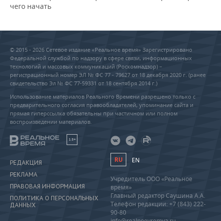
чего начать
© 2015 - 2026 Сетевое издание «Реальное время» Зарегистрировано
Федеральной службой по надзору в сфере связи, информационных
технологий и массовых коммуникаций (Роскомнадзор) –
регистрационный номер ЭЛ № ФС 77 - 79627 от 18 декабря 2020 г. (ранее
свидетельство Эл № ФС 77-59331 от 18 сентября 2014 г.)
Использование материалов Реального Времени разрешено только с
предварительного согласия правообладателей, упоминание сайта и
прямая гиперссылка обязательны при частичном или полном
воспроизведении материалов.
18+
RU
EN
РЕДАКЦИЯ
РЕКЛАМА
Учредитель ООО «Реальное
ПРАВОВАЯ ИНФОРМАЦИЯ
время»
Главный редактор Саушина А.А.
ПОЛИТИКА О ПЕРСОНАЛЬНЫХ
Телефон редакции: +7 (843) 222-
ДАННЫХ
90-80
info@realnoevremya.ru