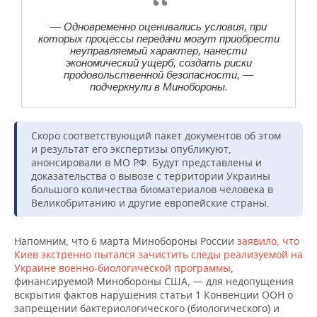
ВОДНЫЕ ВИДЫ СПОРТА
ОБРАЗОВАНИЕ
— Одновременно оценивались условия, при
ХОККЕЙ С МЯЧОМ
ПРОИСШЕСТВИЯ
которых процессы передачи могут приобрести
неуправляемый характер, нанести
экономический ущерб, создать риски
продовольственной безопасности, —
подчеркнули в Минобороны.
Скоро соответствующий пакет документов об этом
и результат его экспертизы опубликуют,
анонсировали в МО РФ. Будут представлены и
доказательства о вывозе с территории Украины
большого количества биоматериалов человека в
Великобританию и другие европейские страны.
Напомним, что 6 марта Минобороны России
заявило, что
Киев экстренно пытался зачистить следы реализуемой на
Украине военно-биологической программы
,
финансируемой Минобороны США, — для недопущения
вскрытия фактов нарушения статьи 1 Конвенции ООН о
запрещении бактериологического (биологического) и