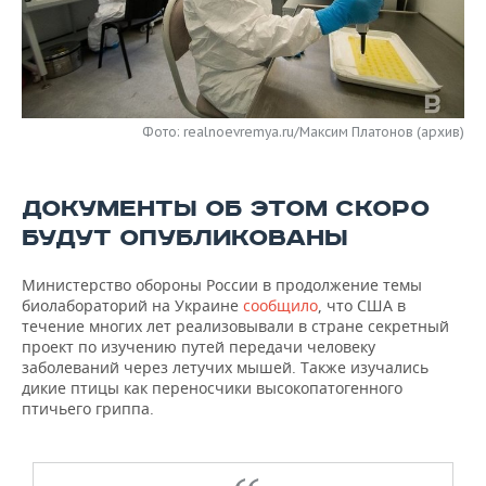
НЕФТЕХИМИЯ
РОЗНИЧНАЯ ТОРГОВЛЯ
НОВОСТИ ТЕХНОЛОГИЙ
МЕРОПРИЯТИЯ
НЕФТЬ
ТРАНСПОРТ
IT
НОВОСТИ МЕРОПРИЯТИЙ
СПОРТ
ОПК
Фото: realnoevremya.ru/Максим Платонов (архив)
УСЛУГИ
МЕДИА
ВЫЕЗДНАЯ РЕДАКЦИЯ
НОВОСТИ СПОРТА
ОБЩЕСТВО
ЭНЕРГЕТИКА
ТЕЛЕКОММУНИКАЦИИ
БИЗНЕС-БРАНЧИ
ФУТБОЛ
НОВОСТИ ОБЩЕСТВА
ФОТОГАЛЕРЕЯ
ДОКУМЕНТЫ ОБ ЭТОМ СКОРО
БУДУТ ОПУБЛИКОВАНЫ
ONLINE-КОНФЕРЕНЦИИ
ХОККЕЙ
ВЛАСТЬ
СЮЖЕТЫ
Министерство обороны России в продолжение темы
ОТКРЫТАЯ ЛЕКЦИЯ
БАСКЕТБОЛ
ИНФРАСТРУКТУРА
СПРАВОЧНИК
биолабораторий на Украине
сообщило
, что США в
течение многих лет реализовывали в стране секретный
ВОЛЕЙБОЛ
ИСТОРИЯ
СПИСОК ПЕРСОН
ПОЛНАЯ ВЕРСИЯ
проект по изучению путей передачи человеку
заболеваний через летучих мышей. Также изучались
дикие птицы как переносчики высокопатогенного
КИБЕРСПОРТ
КУЛЬТУРА
СПИСОК КОМПАНИЙ
птичьего гриппа.
ФИГУРНОЕ КАТАНИЕ
МЕДИЦИНА