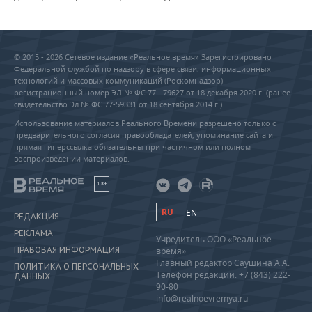
© 2015 - 2026 Сетевое издание «Реальное время» Зарегистрировано
Федеральной службой по надзору в сфере связи, информационных
технологий и массовых коммуникаций (Роскомнадзор) –
регистрационный номер ЭЛ № ФС 77 - 79627 от 18 декабря 2020 г. (ранее
свидетельство Эл № ФС 77-59331 от 18 сентября 2014 г.)
Использование материалов Реального Времени разрешено только с
предварительного согласия правообладателей, упоминание сайта и
прямая гиперссылка обязательны при частичном или полном
воспроизведении материалов.
18+
RU
EN
РЕДАКЦИЯ
РЕКЛАМА
Учредитель ООО «Реальное
ПРАВОВАЯ ИНФОРМАЦИЯ
время»
Главный редактор Саушина А.А.
ПОЛИТИКА О ПЕРСОНАЛЬНЫХ
Телефон редакции: +7 (843) 222-
ДАННЫХ
90-80
info@realnoevremya.ru