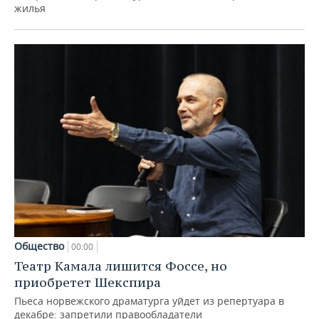
жилья
Общество
00:00
Театр Камала лишится Фоссе, но
приобретет Шекспира
Пьеса норвежского драматурга уйдет из репертуара в
декабре: запретили правообладатели