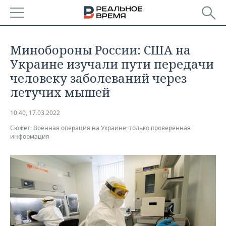
РЕГИОНЫ
Минобороны России: США на
БАШКОРТОСТАН
НОВОСТИ
Украине изучали пути передачи
человеку заболеваний через
ТАТАРСТАН
АНАЛИТИКА
летучих мышей
УДМУРТИЯ
НОВОСТИ АНАЛИТИКИ
ЭКОНОМИКА
10:40, 17.03.2022
Сюжет:
ДЕКЛАРАЦИИ О ДОХОДАХ
НОВОСТИ ЭКОНОМИКИ
Военная операция на Украине: только проверенная
ПРОМЫШЛЕННОСТЬ
информация
КОРОЛИ ГОСЗАКАЗА ПФО
ФИНАНСЫ
НОВОСТИ
НЕДВИЖИМОСТЬ
ПРОМЫШЛЕННОСТИ
ВУЗЫ ТАТАРСТАНА
БАНКИ
НОВОСТИ НЕДВИЖИМОСТИ
АВТО
АГРОПРОМ
КОМУ ПРИНАДЛЕЖАТ
БЮДЖЕТ
НОВОСТИ АВТО
БИЗНЕС
ТОРГОВЫЕ ЦЕНТРЫ
МАШИНОСТРОЕНИЕ
ТАТАРСТАНА
ИНВЕСТИЦИИ
НОВОСТИ БИЗНЕСА
ТЕХНОЛОГИИ