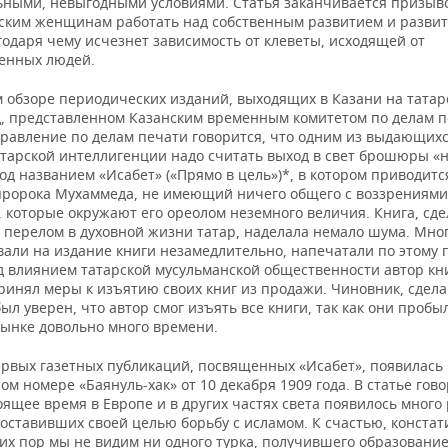
ьными, невыгодными условиями. Статья заканчивается призыв
ским женщинам работать над собственным развитием и развит
годаря чему исчезнет зависимость от клеветы, исходящей от
енных людей.
м обзоре периодических изданий, выходящих в Казани на татар
од, представленном Казанским временным комитетом по делам п
правление по делам печати говорится, что одним из выдающих
атарской интеллигенции надо считать выход в свет брошюры «н
од названием «Исабет» («Прямо в цель»)*, в котором приводитс
пророка Мухаммеда, не имеющий ничего общего с воззрениями
, которые окружают его ореолом неземного величия. Книга, сд
 перелом в духовной жизни татар, наделала немало шума. Мно
вали на издание книги незамедлительно, напечатали по этому 
од влиянием татарской мусульманской общественности автор кн
принял меры к изъятию своих книг из продажи. Чиновник, сдел
был уверен, что автор смог изъять все книги, так как они пробы
ынке довольно много времени.
ервых газетных публикаций, посвященных «Исабет», появилась 
м номере «Баянуль-хак» от 10 декабря 1909 года. В статье гово
оящее время в Европе и в других частях света появилось мног
оставивших своей целью борьбу с исламом. К счастью, констат
сих пор мы не видим ни одного турка, получившего образование