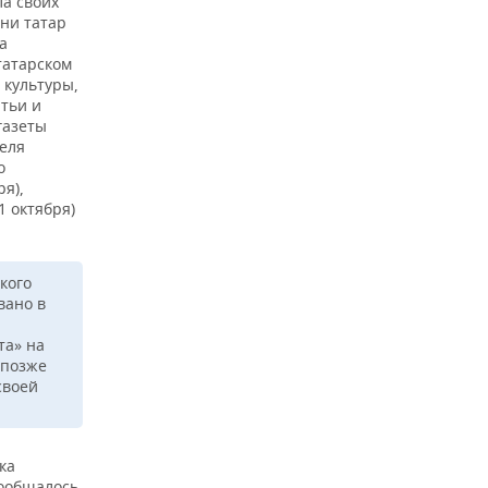
ла своих
ни татар
а
 татарском
 культуры,
атьи и
газеты
теля
о
ря),
1 октября)
кого
вано в
та» на
 позже
своей
ка
сообщалось,