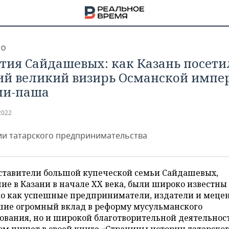
ВО
тия Сайдашевых: как Казань посети
й великий визирь Османской импе
ми-паша
2022
ии татарского предпринимательства
ставители большой купеческой семьи Сайдашевых,
е в Казани в начале XX века, были широко известны
ко как успешные предприниматели, издатели и меце
НА
шие огромный вклад в реформу мусульманского
ования, но и широкой благотворительной деятельнос