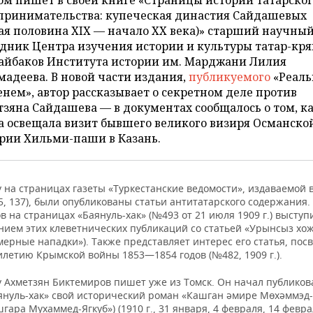
ом пишет в своей книге «Страницы истории татарско
принимательства: купеческая династия Сайдашевых
ая половина ХIХ — начало ХХ века)» старший научны
удник Центра изучения истории и культуры татар-кр
гайбаков Института истории им. Марджани Лилия
адеева. В новой части издания,
публикуемого
«Реал
нем», автор рассказывает о секретном деле против
зяна Сайдашева — в документах сообщалось о том, ка
а освещала визит бывшего великого визиря Османско
рии Хильми-паши в Казань.
у на страницах газеты «Туркестанские ведомости», издаваемой 
, 137), были опубликованы статьи антитатарского содержания.
 на страницах «Баянуль-хак» (№493 от 21 июля 1909 г.) выступ
нием этих клеветнических публикаций со статьей «Урынсыз хо
мерные нападки»). Также представляет интерес его статья, по
илетию Крымской войны 1853—1854 годов (№482, 1909 г.).
у Ахметзян Биктемиров пишет уже из Томск. Он начал публиков
аянуль-хак» свой исторический роман «Кашган әмире Мөхәммэд-
гара Мухаммед-Ягкуб») (1910 г., 31 января, 4 февраля, 14 февра