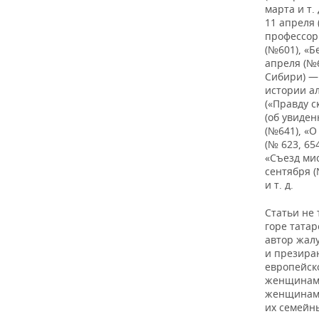
ВОДНЫЕ ВИДЫ СПОРТА
ОБРАЗОВАНИЕ
марта и т.
11 апреля
ХОККЕЙ С МЯЧОМ
ПРОИСШЕСТВИЯ
профессор
(№601), «
апреля (№
Сибири) — 
истории ал
(«Правду 
(об увиден
(№641), «О
(№ 623, 65
«Съезд мис
сентября (
и т. д.
Статьи не 
горе татар
автор жал
и презира
европейск
женщинам с
женщинами
их семейн