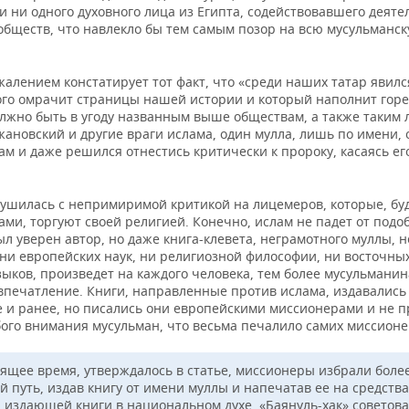
и ни одного духовного лица из Египта, содействовавшего деяте
обществ, что навлекло бы тем самым позор на всю мусульманс
жалением констатирует тот факт, что «среди наших татар явилс
ого омрачит страницы нашей истории и который наполнит го
олжно быть в угоду названным выше обществам, а также таким 
жановский и другие враги ислама, один мулла, лишь по имени,
ам и даже решился отнестись критически к пророку, касаясь е
рушилась с непримиримой критикой на лицемеров, которые, бу
ми, торгуют своей религией. Конечно, ислам не падет от подо
ыл уверен автор, но даже книга-клевета, неграмотного муллы, н
ни европейских наук, ни религиозной философии, ни восточны
зыков, произведет на каждого человека, тем более мусульманин
 впечатление. Книги, направленные против ислама, издавались
е и ранее, но писались они европейскими миссионерами и не 
бого внимания мусульман, что весьма печалило самих миссионе
оящее время, утверждалось в статье, миссионеры избрали боле
й путь, издав книгу от имени муллы и напечатав ее на средств
 издающей книги в национальном духе. «Баянуль-хак» советов