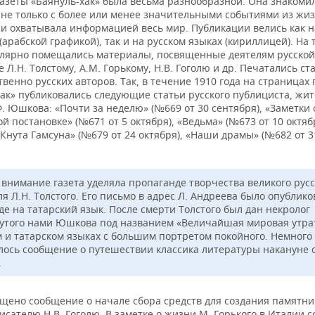
газеты «Баянуль-хак» была весьма разнообразной. Она знакоми
 не только с более или менее значительными событиями из жиз
 и охватывала информацией весь мир. Публикации велись как н
(арабской графикой), так и на русском языках (кириллицей). На
улярно помещались материалы, посвященные деятелям русской
е Л.Н. Толстому, А.М. Горькому, Н.В. Гоголю и др. Печатались ст
венно русских авторов. Так, в течение 1910 года на страницах 
ак» публиковались следующие статьи русского публициста, жи
. Юшкова: «Почти за неделю» (№669 от 30 сентября), «Заметки 
й постановке» (№671 от 5 октября), «Ведьма» (№673 от 10 октяб
Кнута Гамсуна» (№679 от 24 октября), «Наши драмы» (№682 от 3
 внимание газета уделяла пропаганде творчества великого русс
я Л.Н. Толстого. Его письмо в адрес Л. Андреева было опублико
де на татарский язык. После смерти Толстого был дан некролог
утого нами Юшкова под названием «Величайшая мировая утра
м и татарском языках с большим портретом покойного. Немного
лось сообщение о путешествии классика литературы накануне 
.
щено сообщение о начале сбора средств для создания памятни
исателю Н.В. Гоголю. В заметке о жизни М. Горького в Италии 