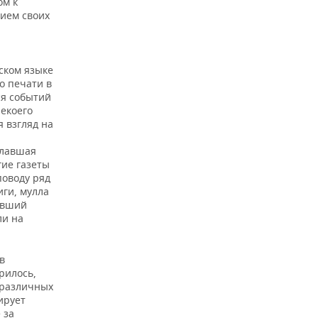
ом к
ием своих
ском языке
о печати в
ся событий
екоего
я взгляд на
елавшая
гие газеты
поводу ряд
иги, мулла
авший
ли на
в
рилось,
о различных
ирует
 за