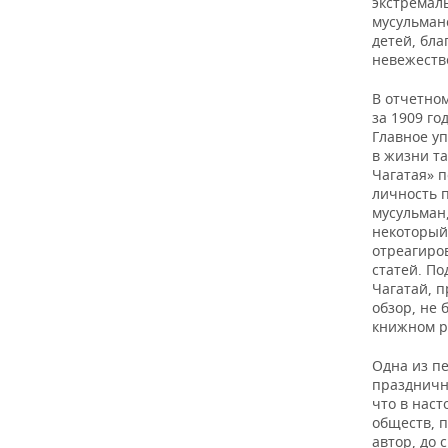
экстремал
мусульман
детей, бла
невежеств
В отчетно
за 1909 г
Главное у
в жизни т
Чагатая» п
личность 
мусульман
некоторый
отреагиро
статей. П
Чагатай, 
обзор, не 
книжном р
Одна из п
празднично
что в наст
обществ, п
автор, до 