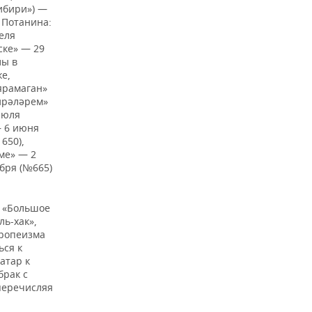
Сибири») —
 Потанина:
еля
ске» — 29
лы в
е,
 ярамаган»
ирәләрем»
июля
— 6 июня
650),
уме» — 2
ября (№665)
е «Большое
ль-хак»,
вропеизма
ься к
атар к
брак с
перечисляя