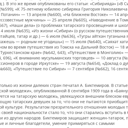
 д.). В это же время опубликованы его статьи: «Сибириядә» («В 
 (№599); «К 75-летнему юбилею сибиряка Григория Николаевича
 Потанин» — 13 апреля (№600), «На ближнем Востоке» — 14 апр
Бессовестные мужчины» — 25 апреля (№605), «Наводнение в Том
667), «Наши дела» (о проблемах татарского просвещения и шко
4 июля (№635), «Из жизни «Сибири» (о русском путешественник
тайцев, татар и др.) — 6 июля (№636), «Тугры әйткән туганына
скажешь — родным не угодишь») — 15 июля (№640), «Сәяхәт хат
ном во время путешествия из Томска на Дальний Восток) — 18 
 Туркестанском крае» (№642, 643), «Путешествие в Монголию» 
4, 696), «К вниманию мусульманских торговцев» — 10 августа (№ 
сионеров в городе Иркутске» — 19 августа (№654), «Доклад о д
№660), «Путешествие по Сибири» — 7 сентября (№662), 16 сент
только из жизни далеких стран печатал А. Биктемиров. В стать
ской молодежи», опубликованной 8 сентября 1909 года в «Баяну
уется на татарскую молодежь, увлекшуюся внешним блеском е
ющую татарских девушек за то, что они не пытаются приобщит
ой культуре. Результатом презрительного отношения молодых т
воей национальности стало то, что они старались вступить в 
 из других народов. Биктемиров защищает женщин-татарок, 
ые и личные благодетели, умение примиряться с самыми