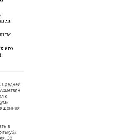
го
й
яшен
ьным
к его
й
в Средней
 Ахметзян
ил с
җүм»
священная
ать в
Ягькуб»
ля, 30