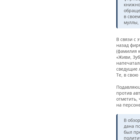
книжно
обраще
в свое
муллы, 
В связи с 
назад фир
(фамилия 
«Живи, Зуб
напечатали
сведущие л
Те, в сво
Подавляющ
против авт
отметить, 
на персоне
В обзо
дана п
был пр
полити