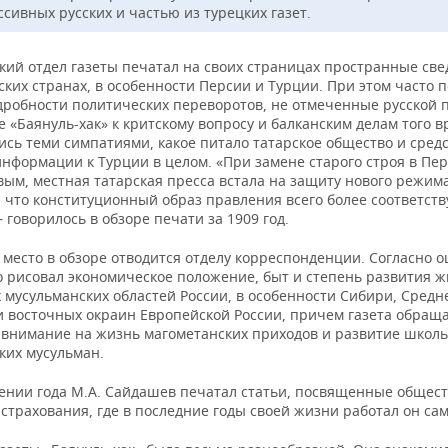
сивных русских и частью из турецких газет.
кий отдел газеты печатал на своих страницах пространные све
ких странах, в особенности Персии и Турции. При этом часто 
дробности политических переворотов, не отмеченные русской 
 «Баянуль-хак» к критскому вопросу и балканским делам того 
ись теми симпатиями, какое питало татарское общество и сред
нформации к Турции в целом. «При замене старого строя в Пе
ым, местная татарская пресса встала на защиту нового режима
 что конституционный образ правления всего более соответств
 говорилось в обзоре печати за 1909 год.
место в обзоре отводится отделу корреспонденции. Согласно оц
о рисовал экономическое положение, быт и степень развития 
 мусульманских областей России, в особенности Сибири, Средн
и восточных окраин Европейской России, причем газета обращ
 внимание на жизнь магометанских приходов и развитие школь
ких мусульман.
ении года М.А. Сайдашев печатал статьи, посвященные общест
страхования, где в последние годы своей жизни работал он сам