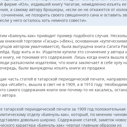
й фирме «Юл», издавшей книгу Чагатая, немедленно изъять ее
ния, а самому автору брошюры, «если он не откажется от изло
м сочинении, не позорить своего священного сана и оставить з
если у него осталось хоть немного совести».
этим «Баянуль-хак» приводит пример подобного случая. Несколь
ма книжной торговли «Гасыр» («Век»), основанная «купеческим
купцов автором умалчивается), была выпущена книга Сагита Ра
ейда, буду жить и я». Издатели купили это сочинение у автора 
 книгу, не понимая его содержания. Лишь когда книга вышла в
юди разъяснили издателям, что книга заключает в себе хулу н
ю очередь, были вынуждены изъять книги из продажи.
ая часть статей в татарской периодической печати, направле
ора «Исабет», вышла в свет не в 1909, а в 1910 году. Необходим
что самого содержания книги они почему-то не касались, остан
 автора.
ре татарской периодической печати за 1909 год положительная
олитическому отделу «Баянуль-хак», который, по мнению чинов
едставлен довольно широко. Содержание статей, заметок новос
ческого характера «Баянуль-хак» черпал главным образом из