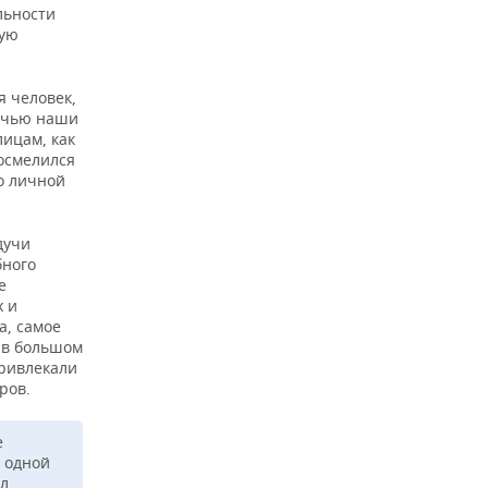
льности
кую
я человек,
речью наши
лицам, как
 осмелился
го личной
дучи
бного
е
х и
а, самое
 в большом
привлекали
ров.
е
а одной
ал