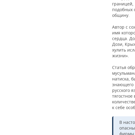
границей, 
подобных 
общину.
Автор с со
имя котор
сердца. Д
Дози, Кры
хулить исл
жизни».
Статья об
мусульмана
натиска, б
знающего 
русского я
тягостное
количеств
к себе осо
В наст
опасны
фирмы,