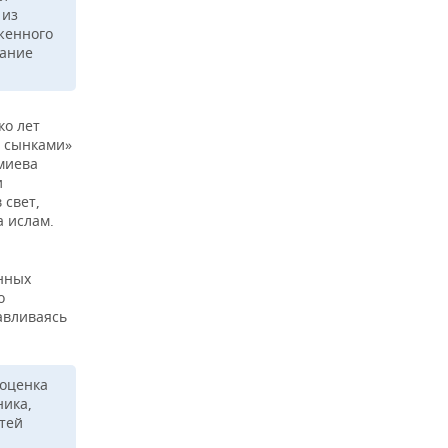
 из
женного
вание
ко лет
и сынками»
миева
и
 свет,
а ислам.
нных
о
авливаясь
 оценка
ника,
тей