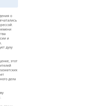
дения о
печатались
прессой.
времени
ства
рсии и
,
ует духу
енке, этот
жителей
еазиатских
ает
ного дела
ву
.