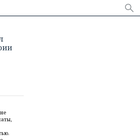
л
рии
 не
наты,
тью.