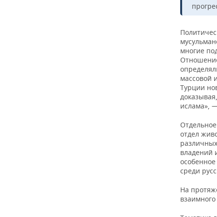
прогрес
Политичес
мусульманс
многие по
Отношение
определял
массовой и
Турции нов
доказывая,
ислама», —
Отдельное 
отдел жив
различных
владений 
особенное
среди русс
На протяж
взаимного 