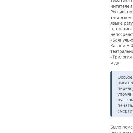
Тематика 
читателей
России, но
татарском 
языке рег
в том числ
непосредст
«Баянуль-х
Казани Н.Ф
театрально
«Трилогия 
и др.
Особое
писател
перево
упомян
русско
печата
смерти
Было поме
русскому п