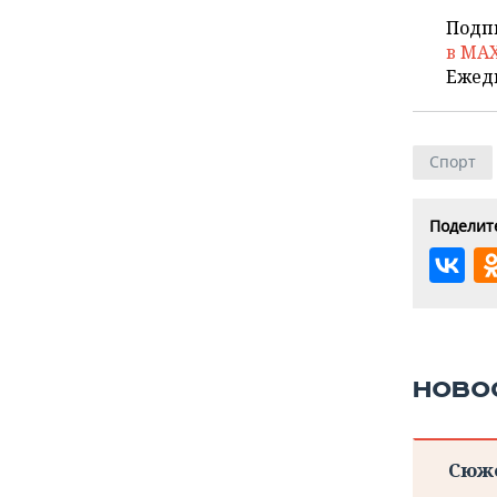
Подп
в MA
Ежед
Спорт
Поделите
НОВО
Сюж