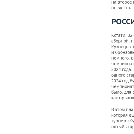
на второе 
пьедестал 
РОСС
Кстати, 32
сборной, п
Кузнецов,
и бронзов
немного, 
чемпионата
2024 года
одного ста
2024 год б
чемпионат
было, для 
как прыжк
В этом пла
которая е
турнир «Ку
пятый стар