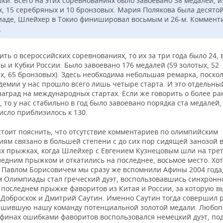
ки. Всего на этих соревнованиях было завоевано 38 медалей, и
х, 15 серебряных и 10 бронзовых. Мария Полякова была десято
аде, Шлейхер в Токио финишировал восьмым и 26-м. Коммент
.
ить о всероссийских соревнованиях, то их за три года было 24,
 и Кубки России. Было завоевано 176 медалей (59 золотых, 52
, 65 бронзовых). Здесь необходима небольшая ремарка, поскол
емии у нас прошло всего лишь четыре старта. И это отдельный
наград на международных стартах. Если же говорить о более р
, то у нас стабильно в год было завоевано порядка ста медалей,
исло приблизилось к 130.
стоит пояснить, что отсутствие комментариев по олимпийским
иям связано в большей степени с до сих пор сидящей занозой 
х прыжках, когда Шлейхер с Евгением Кузнецовым шли на тре
едним прыжком и откатились на последнее, восьмое место. Хот
 Павлом Борисовичем мы сразу же вспомнили Афины 2004 года,
 Олимпиады стал греческий дуэт, воспользовавшись синхронн
 последнем прыжке фаворитов из Китая и России, за которую в
 Доброскок и Дмитрий Саутин. Именно Саутин тогда совершил 
ишившую нашу команду потенциальной золотой медали. Любоп
 Афинах ошибками фаворитов воспользовался немецкий дуэт, п