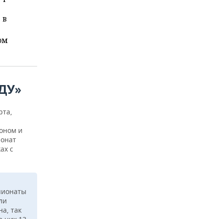
 в
ом
ДУ
»
рта,
оном и
ионат
ах с
мпионаты
ли
а, так