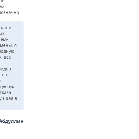
ав
ва,
нозначно:
 наши
их
аемы,
смены, я
боюдную
, все
видов
ю в
с
стую их
тказа
лучшая в
Абдуллин