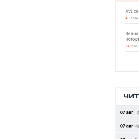
XVI с
499
МА
Велик
истор
24
МАТ
ЧИ
Ги
07 авг
Фи
07 авг