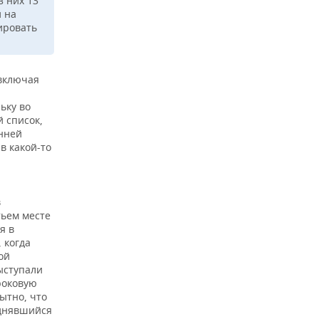
з них 13
й на
ировать
 включая
ьку во
 список,
анней
 в какой-то
в
тьем месте
я в
 когда
ой
ыступали
роковую
ытно, что
однявшийся