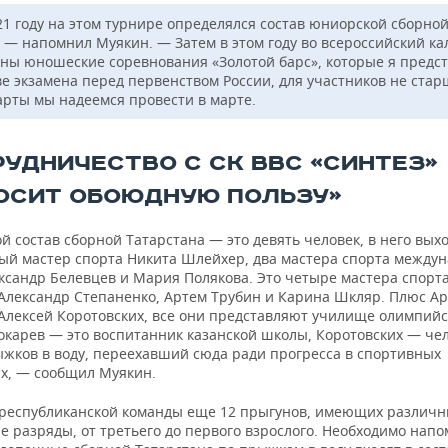
21 году на этом турнире определялся состав юниорской сборно
, — напомнил Муякин. — Затем в этом году во всероссийский к
ны юношеские соревнования «Золотой барс», которые я предс
ве экзамена перед первенством России, для участников не стар
тарты мы надеемся провести в марте.
РУДНИЧЕСТВО С СК ВВС «СИНТЕЗ»
ОСИТ ОБОЮДНУЮ ПОЛЬЗУ»
 состав сборной Татарстана — это девять человек, в него вых
ый мастер спорта Никита Шлейхер, два мастера спорта между
ксандр Белевцев и Мария Полякова. Это четыре мастера спорта
 Александр Степаненко, Артем Трубин и Карина Шкляр. Плюс А
 Алексей Коротовских, все они представляют училище олимпийс
Токарев — это воспитанник казанской школы, Коротовских — че
жков в воду, переехавший сюда ради прогресса в спортивных
ах, — сообщил Муякин.
 республиканской команды еще 12 прыгунов, имеющих различ
 разряды, от третьего до первого взрослого. Необходимо напо