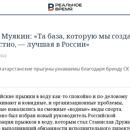
 Муякин: «Та база, которую мы созд
стно, — лучшая в России»
2022
татарстанские прыгуны узнаваемы благодаря бренду СК
йские прыжки в воду как-то спокойно и по-деловому
живают и ковидные, и организационные проблемы,
ые навалились на смежные «водные» виды спорта.
НА
вно был избран новый руководитель Российской
рации прыжков в воду, которым стал Станислав Друж
е выполнявший обязанности исполнительного директ