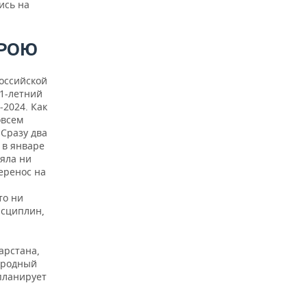
ись на
РОЮ
российской
31-летний
-2024. Как
овсем
Сразу два
 в январе
яла ни
перенос на
то ни
исциплин,
арстана,
ародный
 планирует