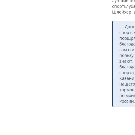
лучшие по
спортклуба
Шлейхер, 
— Данн
спортс
поощря
благода
сам в 
пользу
знают,
благод
спорта
Казани,
нашего
тормош
по мои
России