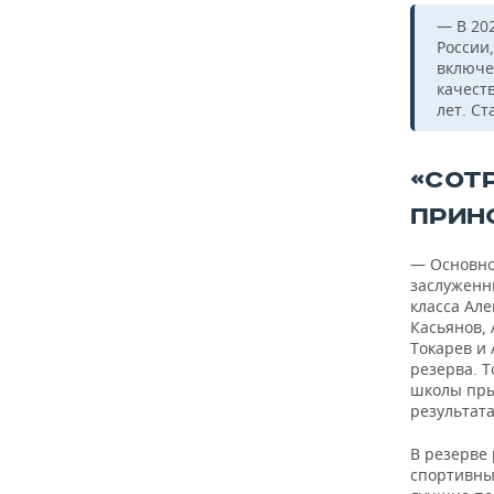
— В 20
России
включе
качест
лет. С
«СОТ
ПРИН
— Основной
заслуженн
класса Але
Касьянов,
Токарев и
резерва. 
школы пры
результат
В резерве
спортивные