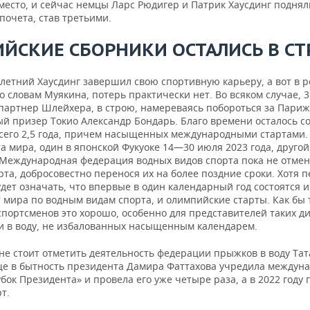
место, и сейчас немцы Ларс Рюдигер и Патрик Хаусдинг поднял
почета, став третьими.
ИЙСКИЕ
СБОРНИКИ
ОСТАЛИСЬ
В
СТ
-летний Хаусдинг завершил свою спортивную карьеру, а вот в 
о словам Муякина, потерь практически нет. Во всяком случае, 
 партнер Шлейхера, в строю, намереваясь побороться за Париж
ый призер Токио Александр Бондарь. Благо времени осталось с
всего 2,5 года, причем насыщенных международными стартами. 
 мира, один в японской Фукуоке 14—30 июля 2023 года, другой
. Международная федерация водных видов спорта пока не отмен
рта, добросовестно перенося их на более поздние сроки. Хотя 
удет означать, что впервые в один календарный год состоятся и
 мира по водным видам спорта, и олимпийские старты. Как бы 
спортсменов это хорошо, особенно для представителей таких д
и в воду, не избалованных насыщенным календарем.
не стоит отметить деятельность федерации прыжков в воду Тат
ще в бытность президента Дамира Фаттахова учредила междун
бок Президента» и провела его уже четыре раза, а в 2022 году
т.