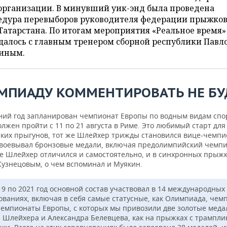
организации. В минувший уик-энд была проведена
едура перевыборов руководителя федерации прыжков
Татарстана. По итогам мероприятия «Реальное время»
щалось с главным тренером сборной республики Павл
иным.
МПИАДУ
КОММЕНТИРОВАТЬ
НЕ
БУ
ий год запланирован чемпионат Европы по водным видам спо
лжен пройти с 11 по 21 августа в Риме. Это любимый старт для
ских прыгунов, тот же Шлейхер трижды становился вице-чемпи
воевывал бронзовые медали, включая предолимпийский чемп
де Шлейхер отличился и самостоятельно, и в синхронных прыжк
Кузнецовым, о чем вспоминал и Муякин.
19 по 2021 год основной состав участвовал в 14 международных
ованиях, включая в себя самые статусные, как Олимпиада, че
чемпионаты Европы, с которых мы привозили две золотые меда
 Шлейхера и Александра Белевцева, как на прыжках с трамплин