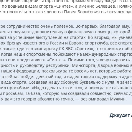
допечные сборной Татарстана по прыжкам в воду входят в сост
 по водным видам спорта «Синтез», а именно Белевцев, Поляко
и относительно этого членства Павел Борисович высказался од
ое сотрудничество очень полезное. Во-первых, благодаря ему,
мены получают дополнительную финансовую помощь, которой 
ют за успешные выступления на стартах. Во-вторых, мы узнав
ря бренду известного в России и Европе спортклуба, все спорт
их числе, одеты в экипировку СК ВВС «Синтез», что приносит о
. Когда наши спортсмены побеждают на международных стартах
 что они представляют «Синтез». Помимо того, я хочу выразить
арность и руководству республики, Минспорта, Дворца водных 
, нашей федерации, поскольку за те восемь лет, которые работа
 а сейчас пойдет девятый год, я видел только поддержку в адре
 вида спорта. Создавая нашу сборную буквально с нуля, я зача
ил просьбами: «Надо сделать это и это», и никогда не слышал о
м просьбам. Та база, которую мы создавали совместно, сейчас 
, я вам это говорю абсолютно точно, — резюмировал Муякин.
Джаудат 