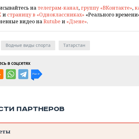
исывайтесь на
телеграм-канал
,
группу «ВКонтакте»
,
к
X
и
страницу в «Одноклассниках»
«Реального времени»
невные видео на
Rutube
и
«Дзене»
.
Водные виды спорта
Татарстан
сь в соцсетях
СТИ ПАРТНЕРОВ
еты