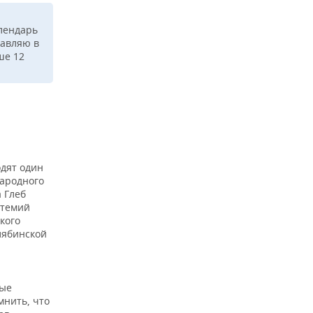
й
алендарь
тавляю в
ше 12
одят один
народного
 Глеб
ртемий
кого
лябинской
ные
мнить, что