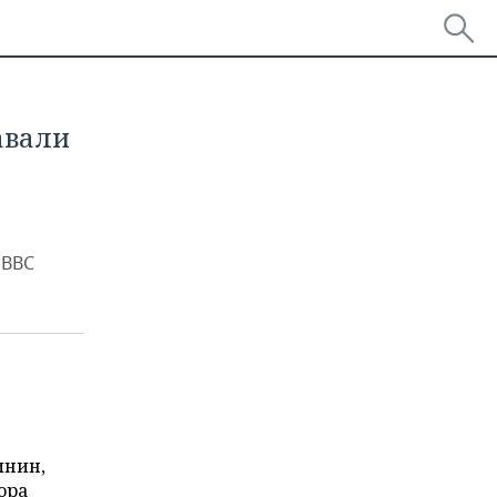
авали
 ВВС
инин,
ора