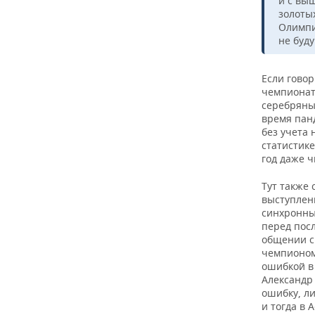
и с выш
ВОДНЫЕ ВИДЫ СПОРТА
ОБРАЗОВАНИЕ
золоты
Олимпи
ХОККЕЙ С МЯЧОМ
ПРОИСШЕСТВИЯ
не буду
Если говор
чемпионаты
серебряных
время панд
без учета 
статистике
год даже ч
Тут также 
выступлен
синхронны
перед посл
общении с
чемпионом
ошибкой в
Александр
ошибку, л
и тогда в