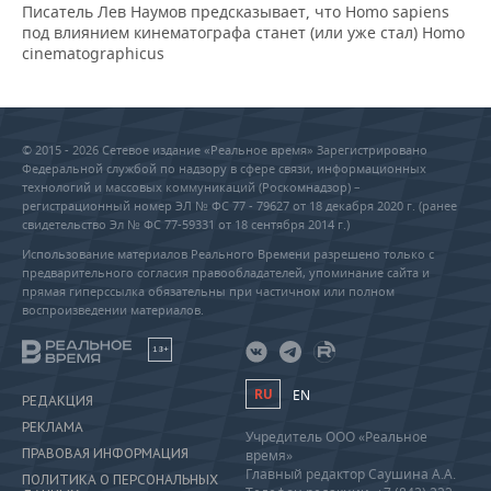
Писатель Лев Наумов предсказывает, что Homo sapiens
под влиянием кинематографа станет (или уже стал) Homo
cinematographicus
© 2015 - 2026 Сетевое издание «Реальное время» Зарегистрировано
Федеральной службой по надзору в сфере связи, информационных
технологий и массовых коммуникаций (Роскомнадзор) –
регистрационный номер ЭЛ № ФС 77 - 79627 от 18 декабря 2020 г. (ранее
свидетельство Эл № ФС 77-59331 от 18 сентября 2014 г.)
Использование материалов Реального Времени разрешено только с
предварительного согласия правообладателей, упоминание сайта и
прямая гиперссылка обязательны при частичном или полном
воспроизведении материалов.
18+
RU
EN
РЕДАКЦИЯ
РЕКЛАМА
Учредитель ООО «Реальное
ПРАВОВАЯ ИНФОРМАЦИЯ
время»
Главный редактор Саушина А.А.
ПОЛИТИКА О ПЕРСОНАЛЬНЫХ