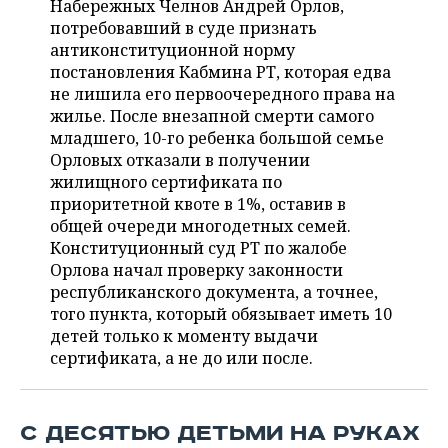
Набережных Челнов Андрей Орлов,
НЕФТЕХИМИЯ
потребовавший в суде признать
РОЗНИЧНАЯ ТОРГОВЛЯ
НОВОСТИ ТЕХНОЛОГИЙ
МЕРОПРИЯТИЯ
антиконституционной норму
НЕФТЬ
постановления Кабмина РТ, которая едва
ТРАНСПОРТ
IT
НОВОСТИ МЕРОПРИЯТИЙ
СПОРТ
не лишила его первоочередного права на
ОПК
жилье. После внезапной смерти самого
УСЛУГИ
МЕДИА
ВЫЕЗДНАЯ РЕДАКЦИЯ
НОВОСТИ СПОРТА
ОБЩЕСТВО
младшего, 10-го ребенка большой семье
ЭНЕРГЕТИКА
Орловых отказали в получении
ТЕЛЕКОММУНИКАЦИИ
БИЗНЕС-БРАНЧИ
ФУТБОЛ
НОВОСТИ ОБЩЕСТВА
ФОТОГАЛЕРЕЯ
жилищного сертификата по
приоритетной квоте в 1%, оставив в
ONLINE-КОНФЕРЕНЦИИ
ХОККЕЙ
ВЛАСТЬ
СЮЖЕТЫ
общей очереди многодетных семей.
Конституционный суд РТ по жалобе
ОТКРЫТАЯ ЛЕКЦИЯ
БАСКЕТБОЛ
ИНФРАСТРУКТУРА
СПРАВОЧНИК
Орлова начал проверку законности
республиканского документа, а точнее,
ВОЛЕЙБОЛ
ИСТОРИЯ
СПИСОК ПЕРСОН
того пункта, который обязывает иметь 10
ПОЛНАЯ ВЕРСИЯ
детей только к моменту выдачи
сертификата, а не до или после.
КИБЕРСПОРТ
КУЛЬТУРА
СПИСОК КОМПАНИЙ
ФИГУРНОЕ КАТАНИЕ
МЕДИЦИНА
С ДЕСЯТЬЮ ДЕТЬМИ НА РУКАХ