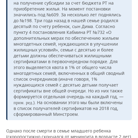
на получение субсидии за счет бюджета РТ на
приобретение жилья. На момент постановки
значились под №609. За несколько лет поднялись
до №198. Три года назад в нашей семье родился
десятый по счету ребенок, сын Дима. Согласно
пункту 4 постановления Кабмина РТ №732 «О
дополнительных мерах по обеспечению жильем
многодетных семей, нуждающихся в улучшении
жилищных условий», семьи с десятью и более
детьми должны обеспечиваться жилищными
сертификатами в первоочередном порядке. Для
этого выделяется квота в 1% от общего числа
многодетных семей, включенных в общий сводный
список очередников (иначе говоря, 1%
нуждающихся семей с десятью детьми получает
сертификаты вне общей очереди. Но из них также
формируется отдельная очередь на каждый год, —
.). На основании этого мы были включены
прим. ред
в список получателей сертификатов на 2018 год,
сформированный Минстроем.
Однако после смерти в семье младшего ребенка
(скоропостижно скончался от менингита в возрасте 2 лет)