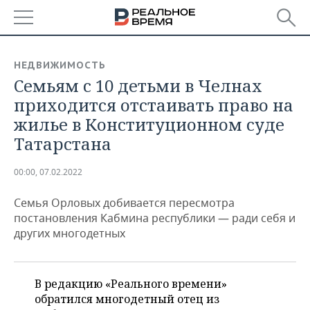
РЕГИОНЫ
НЕДВИЖИМОСТЬ
Семьям с 10 детьми в Челнах
БАШКОРТОСТАН
НОВОСТИ
приходится отстаивать право на
ТАТАРСТАН
АНАЛИТИКА
жилье в Конституционном суде
Татарстана
УДМУРТИЯ
НОВОСТИ АНАЛИТИКИ
ЭКОНОМИКА
00:00, 07.02.2022
ДЕКЛАРАЦИИ О ДОХОДАХ
НОВОСТИ ЭКОНОМИКИ
ПРОМЫШЛЕННОСТЬ
Семья Орловых добивается пересмотра
КОРОЛИ ГОСЗАКАЗА ПФО
ФИНАНСЫ
НОВОСТИ
НЕДВИЖИМОСТЬ
постановления Кабмина республики — ради себя и
ПРОМЫШЛЕННОСТИ
других многодетных
ВУЗЫ ТАТАРСТАНА
БАНКИ
НОВОСТИ НЕДВИЖИМОСТИ
АВТО
АГРОПРОМ
КОМУ ПРИНАДЛЕЖАТ
БЮДЖЕТ
НОВОСТИ АВТО
БИЗНЕС
ТОРГОВЫЕ ЦЕНТРЫ
МАШИНОСТРОЕНИЕ
В редакцию «Реального времени»
ТАТАРСТАНА
обратился многодетный отец из
ИНВЕСТИЦИИ
НОВОСТИ БИЗНЕСА
ТЕХНОЛОГИИ