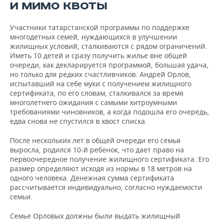
ВОДНЫЕ ВИДЫ СПОРТА
ОБРАЗОВАНИЕ
И МИМО КВОТЫ
ХОККЕЙ С МЯЧОМ
ПРОИСШЕСТВИЯ
Участники татарстанской программы по поддержке
многодетных семей, нуждающихся в улучшении
жилищных условий, сталкиваются с рядом ограничений.
Иметь 10 детей и сразу получить жилье вне общей
очереди, как декларируется программой, большая удача,
но только для редких счастливчиков. Андрей Орлов,
испытавший на себе муки с получением жилищного
сертификата, по его словам, сталкивался за время
многолетнего ожидания с самыми хитроумными
требованиями чиновников, а когда подошла его очередь,
едва снова не спустился в хвост списка.
После нескольких лет в общей очереди его семья
выросла, родился 10-й ребенок, что дает право на
первоочередное получение жилищного сертификата. Его
размер определяют исходя из нормы в 18 метров на
одного человека. Денежная сумма сертификата
рассчитывается индивидуально, согласно нуждаемости
семьи.
Семье Орловых должны были выдать жилищный