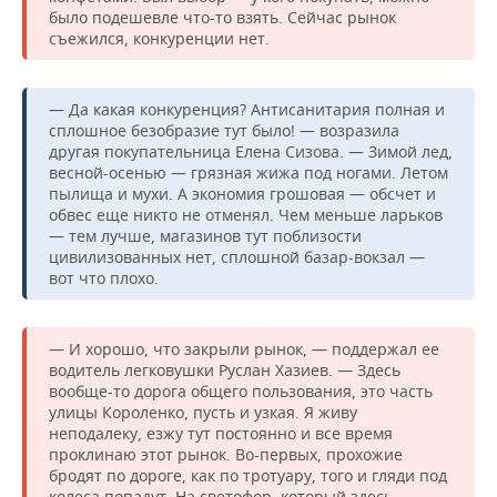
было подешевле что-то взять. Сейчас рынок
съежился, конкуренции нет.
— Да какая конкуренция? Антисанитария полная и
сплошное безобразие тут было! — возразила
другая покупательница Елена Сизова. — Зимой лед,
весной-осенью — грязная жижа под ногами. Летом
пылища и мухи. А экономия грошовая — обсчет и
обвес еще никто не отменял. Чем меньше ларьков
— тем лучше, магазинов тут поблизости
цивилизованных нет, сплошной базар-вокзал —
вот что плохо.
— И хорошо, что закрыли рынок, — поддержал ее
водитель легковушки Руслан Хазиев. — Здесь
вообще-то дорога общего пользования, это часть
улицы Короленко, пусть и узкая. Я живу
неподалеку, езжу тут постоянно и все время
проклинаю этот рынок. Во-первых, прохожие
бродят по дороге, как по тротуару, того и гляди под
колеса попадут. На светофор, который здесь