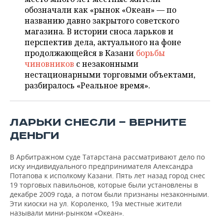
ВОДНЫЕ ВИДЫ СПОРТА
ОБРАЗОВАНИЕ
обозначали как «рынок «Океан» — по
названию давно закрытого советского
ХОККЕЙ С МЯЧОМ
ПРОИСШЕСТВИЯ
магазина. В истории сноса ларьков и
перспектив дела, актуального на фоне
продолжающейся в Казани
борьбы
чиновников
с незаконными
нестационарными торговыми объектами,
разбиралось «Реальное время».
ЛАРЬКИ СНЕСЛИ — ВЕРНИТЕ
ДЕНЬГИ
В Арбитражном суде Татарстана рассматривают дело по
иску индивидуального предпринимателя Александра
Потапова к исполкому Казани. Пять лет назад
город снес
19 торговых павильонов, которые были установлены в
декабре 2009 года, а потом были признаны незаконными.
Эти киоски на ул. Короленко, 19а местные жители
называли мини-рынком «Океан».