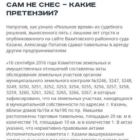
САМ НЕ СНЕС — КАКИЕ
ПРЕТЕНЗИИ?
Напротив, как узнало «Реальное время» из судебного
решения, вынесенного пять с лишним лет спустя и
опубликованного на сайте Вахитовского районного суда
Казани, Александр Потапов сдавал павильоны в аренду
другим предпринимателям.
«16 сентября 2016 года Комитетом земельных и
имущественных отношений составлены акты
обследования земельных участков органом
муниципального земельного контроля №3246, 3247, 3248,
3249, 3250, 3251, 3252, 3253, 3254, 3255, 3256, 3257, 3258,
3259, 3260, 3261, 3262, 3265, 3266, 3267, в которых
зафиксировано, что на земельных участках, находящихся
в муниципальной собственности по адресам: г. Казань,
вблизи домов №19а и №19б по пр. Ямашева
расположены торговые павильоны, площадью 20 кв. м в
количестве 19, площадью 10 кв. м в количестве 1. В актах
указано, что нормативно-правовыми актами
Исполнительного комитета г. Казани вышеуказанные
земельные участки под установку торговых павильонов