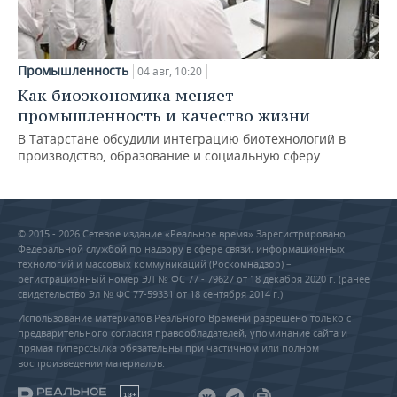
Промышленность
04 авг, 10:20
Как биоэкономика меняет
промышленность и качество жизни
В Татарстане обсудили интеграцию биотехнологий в
производство, образование и социальную сферу
© 2015 - 2026 Сетевое издание «Реальное время» Зарегистрировано
Федеральной службой по надзору в сфере связи, информационных
технологий и массовых коммуникаций (Роскомнадзор) –
регистрационный номер ЭЛ № ФС 77 - 79627 от 18 декабря 2020 г. (ранее
свидетельство Эл № ФС 77-59331 от 18 сентября 2014 г.)
Использование материалов Реального Времени разрешено только с
предварительного согласия правообладателей, упоминание сайта и
прямая гиперссылка обязательны при частичном или полном
воспроизведении материалов.
18+