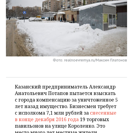
НЕФТЕХИМИЯ
РОЗНИЧНАЯ ТОРГОВЛЯ
НОВОСТИ ТЕХНОЛОГИЙ
МЕРОПРИЯТИЯ
НЕФТЬ
ТРАНСПОРТ
IT
НОВОСТИ МЕРОПРИЯТИЙ
СПОРТ
ОПК
УСЛУГИ
МЕДИА
ВЫЕЗДНАЯ РЕДАКЦИЯ
НОВОСТИ СПОРТА
ОБЩЕСТВО
ЭНЕРГЕТИКА
ТЕЛЕКОММУНИКАЦИИ
БИЗНЕС-БРАНЧИ
ФУТБОЛ
НОВОСТИ ОБЩЕСТВА
ФОТОГАЛЕРЕЯ
Фото: realnoevremya.ru/Максим Платонов
ONLINE-КОНФЕРЕНЦИИ
ХОККЕЙ
ВЛАСТЬ
СЮЖЕТЫ
ОТКРЫТАЯ ЛЕКЦИЯ
БАСКЕТБОЛ
ИНФРАСТРУКТУРА
СПРАВОЧНИК
Казанский предприниматель Александр
ВОЛЕЙБОЛ
ИСТОРИЯ
СПИСОК ПЕРСОН
Анатольевич Потапов пытается взыскать
ПОЛНАЯ ВЕРСИЯ
с города компенсацию за уничтоженное 5
лет назад имущество. Бизнесмен тр
ебует
КИБЕРСПОРТ
КУЛЬТУРА
СПИСОК КОМПАНИЙ
с исполкома 7,1 млн рублей за
снесенные
в конце декабря 2016 года
19 торговых
ФИГУРНОЕ КАТАНИЕ
МЕДИЦИНА
павильонов на улице Короленко. Это
место много лет местные жители