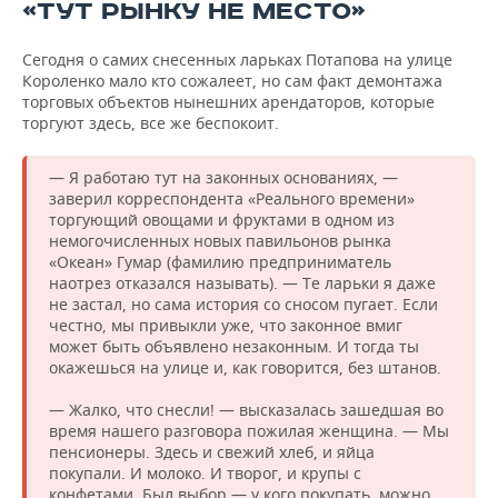
«ТУТ РЫНКУ НЕ МЕСТО»
Сегодня о самих снесенных ларьках Потапова на улице
Короленко мало кто сожалеет, но сам факт демонтажа
торговых объектов нынешних арендаторов, которые
торгуют здесь, все же беспокоит.
— Я работаю тут на законных основаниях, —
заверил корреспондента «Реального времени»
торгующий овощами и фруктами в одном из
немогочисленных новых павильонов рынка
«Океан» Гумар (фамилию предприниматель
наотрез отказался называть). — Те ларьки я даже
не застал, но сама история со сносом пугает. Если
честно, мы привыкли уже, что законное вмиг
может быть объявлено незаконным. И тогда ты
окажешься на улице и, как говорится, без штанов.
— Жалко, что снесли! — высказалась зашедшая во
время нашего разговора пожилая женщина. — Мы
пенсионеры. Здесь и свежий хлеб, и яйца
покупали. И молоко. И творог, и крупы с
конфетами. Был выбор — у кого покупать, можно