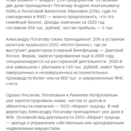
две доли принадлежат Потапову Андрею Анатольевичу
(50%) и Потаповой Валентине Ивановне (25%), судя по
совпадениях в ФИО — можно предположить, что это
семейный бизнес. Доходы компании за 2020 год
составили 958 тыс. рублей, чистая прибыль — 5 тыс.
Александру Потапову также принадлежит 20% в уставном
капитале казанского ООО «Интел Бизнес», где он
выступает директором (главный бенефициар — Дмитрий
Янсон). Фирма, зарегистрированная еще в 2000 году,
специализируется на ресторанной деятельности. 2020-й
она завершила с убытками в 143 тыс. рублей, имеет букет
завершенных и незавершенных исполнительных
производств более чем на 800 тыс. и замороженные ФНС
счета.
Однако Янсоном, Потаповым и Рамилем Нотфуллиным
уже зарегистрирована новая, чистая от долгов и
обязательств компания — ООО «Маркет граунд». В ней
директору Александру Потапову принадлежит уже доля в
40%. Основной вид деятельности ООО «Маркет граунд»
— аренда и управление собственным или арендованным
недвижимым имуществом.