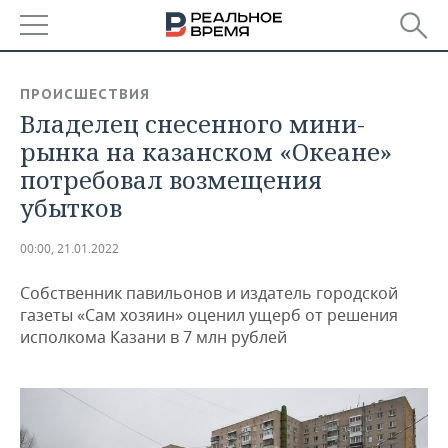
РЕГИОНЫ
ПРОИСШЕСТВИЯ
Владелец снесенного мини-
БАШКОРТОСТАН
НОВОСТИ
рынка на казанском «Океане»
ТАТАРСТАН
АНАЛИТИКА
потребовал возмещения
убытков
УДМУРТИЯ
НОВОСТИ АНАЛИТИКИ
ЭКОНОМИКА
00:00, 21.01.2022
ДЕКЛАРАЦИИ О ДОХОДАХ
НОВОСТИ ЭКОНОМИКИ
ПРОМЫШЛЕННОСТЬ
Собственник павильонов и издатель городской
КОРОЛИ ГОСЗАКАЗА ПФО
ФИНАНСЫ
НОВОСТИ
НЕДВИЖИМОСТЬ
газеты «Сам хозяин» оценил ущерб от решения
ПРОМЫШЛЕННОСТИ
исполкома Казани в 7 млн рублей
ВУЗЫ ТАТАРСТАНА
БАНКИ
НОВОСТИ НЕДВИЖИМОСТИ
АВТО
АГРОПРОМ
КОМУ ПРИНАДЛЕЖАТ
БЮДЖЕТ
НОВОСТИ АВТО
БИЗНЕС
ТОРГОВЫЕ ЦЕНТРЫ
МАШИНОСТРОЕНИЕ
ТАТАРСТАНА
ИНВЕСТИЦИИ
НОВОСТИ БИЗНЕСА
ТЕХНОЛОГИИ