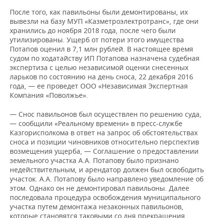
После того, как павильоны были демонтированы, их
вывезли на базу МУП «Казметроэлектротранс», где они
хранились до ноября 2018 года, после чего были
утилизированы. Ущерб от потери этого имущества
Потапов оценил в 7,1 млн рублей. В настоящее время
судом по ходатайству ИП Потапова назначена судебная
экспертиза с целью независимой оценки снесенных
ларьков по состоянию на день сноса, 22 декабря 2016
года, — ее проведет ООО «Независимая Экспертная
Компания «Поволжье».
— Снос павильонов был осуществлен по решению суда,
— сообщили «Реальному времени» в пресс-службе
Казгорисполкома в ответ на запрос об обстоятельствах
сноса и позиции чиновников относительно перспектив
возмещения ущерба, — Соглашение о предоставлении
земельного участка А.А. Потапову было признано
недействительным, и арендатор должен был освободить
участок. А.А. Потапову было направлено уведомление об
этом. Однако он не демонтировал павильоны. Далее
последовала процедура освобождения муниципального
участка путем демонтажа незаконных павильонов,
которые становятся таковыми со дня прекращения