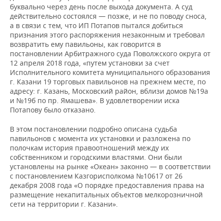
буквально через день после выхода документа. А суд
действительно состоялся — позже, и не по поводу сноса,
а в связи с тем, что ИП Потапов пытался добиться
признания этого распоряжения незаконным и требовал
возвратить ему павильоны, как говорится в
постановлении Арбитражного суда Поволжского округа от
12 апреля 2018 года, «путем установки за счет
Исполнительного комитета муниципального образования
г. Казани 19 торговых павильонов на прежнем месте, по
адресу: г. Казань, Московский район, вблизи домов №19а
и №19б по пр. Ямашева». В удовлетворении иска
Потапову было отказано.
В этом постановлении подробно описана судьба
павильонов с момента их установки и разложена по
полочкам история правоотношений между их
собственником и городскими властями. Они были
установлены на рынке «Океан» законно — в соответствии
с постановлением Казгорисполкома №10617 от 26
декабря 2008 года «О порядке предоставления права на
размещение некапитальных объектов мелкорозничной
сети на территории г. Казани».