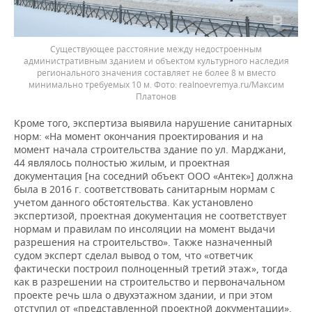
Существующее расстояние между недостроенным
административным зданием и объектом культурного наследия
регионального значения составляет не более 8 м вместо
минимально требуемых 10 м.
realnoevremya.ru/Максим
Платонов
Кроме того, экспертиза выявила нарушение санитарных
норм: «На момент окончания проектирования и на
момент начала строительства здание по ул. Марджани,
44 являлось полностью жилым, и проектная
документация [на соседний объект ООО «Антек»] должна
была в 2016 г. соответствовать санитарным нормам с
учетом данного обстоятельства. Как установлено
экспертизой, проектная документация не соответствует
нормам и правилам по инсоляции на момент выдачи
разрешения на строительство». Также назначенный
судом эксперт сделал вывод о том, что «ответчик
фактически построил полноценный третий этаж», тогда
как в разрешении на строительство и первоначальном
проекте речь шла о двухэтажном здании, и при этом
отступил от «представленной проектной документации».