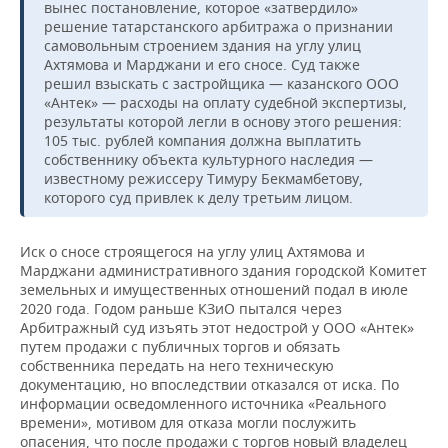
ВОДНЫЕ ВИДЫ СПОРТА
ОБРАЗОВАНИЕ
вынес постановление, которое «затвердило»
решение татарстанского арбитража о признании
самовольным строением здания на углу улиц
ХОККЕЙ С МЯЧОМ
ПРОИСШЕСТВИЯ
Ахтямова и Марджани и его сносе. Суд также
решил взыскать с застройщика — казанского ООО
«Антек» — расходы на оплату судебной экспертизы,
результаты которой легли в основу этого решения:
105 тыс. рублей компания должна выплатить
собственнику объекта культурного наследия —
известному режиссеру Тимуру Бекмамбетову,
которого суд привлек к делу третьим лицом.
Иск о сносе строящегося на углу улиц Ахтямова и
Марджани административного здания городской Комитет
земельных и имущественных отношений подал в июле
2020 года. Годом раньше КЗиО пытался через
Арбитражный суд изъять этот недострой у ООО «Антек»
путем продажи с публичных торгов и обязать
собственника передать на него техническую
документацию, но впоследствии отказался от иска. По
информации осведомленного источника «Реального
времени», мотивом для отказа могли послужить
опасения, что после продажи с торгов новый владелец