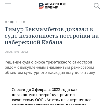
РЕГИОНЫ
ОБЩЕСТВО
Тимур Бекмамбетов доказал в
БАШКОРТОСТАН
НОВОСТИ
суде незаконность постройки на
ТАТАРСТАН
АНАЛИТИКА
набережной Кабана
УДМУРТИЯ
НОВОСТИ АНАЛИТИКИ
ЭКОНОМИКА
00:00, 19.01.2022
ДЕКЛАРАЦИИ О ДОХОДАХ
НОВОСТИ ЭКОНОМИКИ
ПРОМЫШЛЕННОСТЬ
Решение суда о сносе трехэтажного самостроя
рядом с выкупленным знаменитым режиссером
КОРОЛИ ГОСЗАКАЗА ПФО
ФИНАНСЫ
НОВОСТИ
НЕДВИЖИМОСТЬ
объектом культурного наследия вступило в силу
ПРОМЫШЛЕННОСТИ
ВУЗЫ ТАТАРСТАНА
БАНКИ
НОВОСТИ НЕДВИЖИМОСТИ
АВТО
АГРОПРОМ
Снести до 2 февраля 2022 года как
КОМУ ПРИНАДЛЕЖАТ
БЮДЖЕТ
НОВОСТИ АВТО
БИЗНЕС
незаконную постройку придется
ТОРГОВЫЕ ЦЕНТРЫ
МАШИНОСТРОЕНИЕ
ТАТАРСТАНА
казанскому ООО «Антек» незавершенное
ИНВЕСТИЦИИ
НОВОСТИ БИЗНЕСА
ТЕХНОЛОГИИ