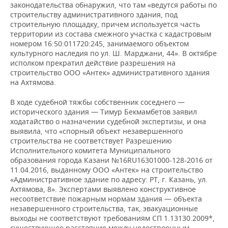
законодательства обнаружил, что там «ведутся работы по
строительству административного здания, под
строительную площадку, причем используется часть
территории из состава смежного участка с кадастровым
номером 16:50:011720:245, занимаемого объектом
культурного наследия по ул. Ш. Марджани, 44». В октябре
исполком прекратил действие разрешения на
строительство ООО «Антек» административного здания
на Ахтямова.
В ходе судебной тяжбы собственник соседнего —
исторического здания — Тимур Бекмамбетов заявил
ходатайство о назначении судебной экспертизы, и она
выявила, что «спорный объект незавершенного
строительства не соответствует Разрешению
Исполнительного комитета Муниципального
образования города Казани №16RU16301000-128-2016 от
11.04.2016, выданному ООО «Антек» на строительство
«Административное здание по адресу: РТ, г. Казань, ул.
Ахтямова, 8». Экспертами выявлено конструктивное
несоответствие пожарным нормам здания — объекта
незавершенного строительства, так, эвакуационные
выходы не соответствуют требованиям СП 1.13130.2009*,
существующее расстояние между недостроенным