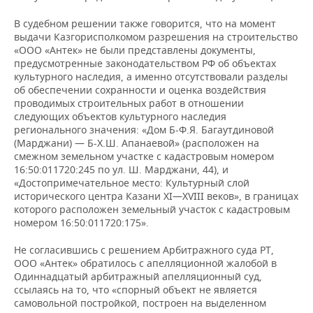
В судебном решении также говорится, что на момент
выдачи Казгорисполкомом разрешения на строительство
«ООО «Антек» не были представлены документы,
предусмотренные законодательством РФ об объектах
культурного наследия, а именно отсутствовали разделы
об обеспечении сохранности и оценка воздействия
проводимых строительных работ в отношении
следующих объектов культурного наследия
регионального значения: «Дом Б-Ф.Я. Багаутдиновой
(Марджани) — Б-Х.Ш. Апанаевой» (расположен на
смежном земельном участке с кадастровым номером
16:50:011720:245 по ул. Ш. Марджани, 44), и
«Достопримечательное место: Культурный слой
исторического центра Казани XI—XVIII веков», в границах
которого расположен земельный участок с кадастровым
номером 16:50:011720:175».
Не согласившись с решением Арбитражного суда РТ,
ООО «Антек» обратилось с апелляционной жалобой в
Одиннадцатый арбитражный апелляционный суд,
ссылаясь на то, что «спорный объект не является
самовольной постройкой, построен на выделенном