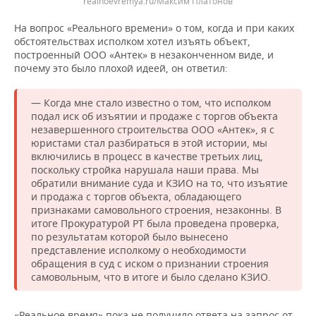
realnoevremya.ru/Максим Платонов
На вопрос «Реального времени» о том, когда и при каких
обстоятельствах исполком хотел изъять объект,
построенный ООО «Антек» в незаконченном виде, и
почему это было плохой идеей, он ответил:
— Когда мне стало известно о том, что исполком
подал иск об изъятии и продаже с торгов объекта
незавершенного строительства ООО «Антек», я с
юристами стал разбираться в этой истории, мы
включились в процесс в качестве третьих лиц,
поскольку стройка нарушала наши права. Мы
обратили внимание суда и КЗИО на то, что изъятие
и продажа с торгов объекта, обладающего
признаками самовольного строения, незаконны. В
итоге Прокуратурой РТ была проведена проверка,
по результатам которой было вынесено
представление исполкому о необходимости
обращения в суд с иском о признании строения
самовольным, что в итоге и было сделано КЗИО.
«Реальное время» пока не получило ответа на запрос от