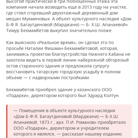
высотой практически в три полноценных этажа эта
компания начала возводить еще в 2013 году на участке,
где стоял сгоревший двухэтажный деревянный дом
мещан Мукминовых. А объект культурного наследия «Дом
Б-Ф.Я. Багаутдиновой (Марджани) — Б- Х.Ш. Апанаевой»
Тимур Бекмамбетов выкупил значительно позже.
Как выяснило «Реальное время», он сделал это по
просьбе Наталии Фишман-Бекмамбетовой, которая,
занимаясь проектом благоустройства Нижнего Кабана не
захотела видеть в первой линии набережной обгорелый
остов старинного здания и предложила супругу
восстановить татарскую городскую усадьбу в полном
объеме — с надворными постройками.
Бекмамбетов приобрел здание у казанского ООО
«Подарки», директором которого был Эдуард Колтун.
— Помещения в объекте культурного наследия
«Дом Б-Ф.Я. Багаутдиновой (Марджани) — Б-Х.Ш.
Апанаевой, 1873 г., арх. П.И. Романов» приобретало
ООО «Подарки», директором и учредителем
которого я являлся, — рассказал нашему изданию