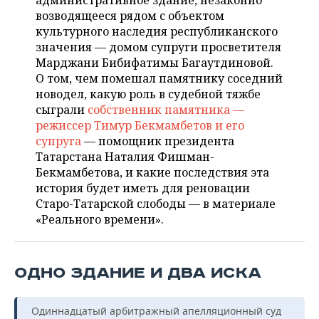
административное здание, незаконно
НЕФТЕХИМИЯ
возводящееся рядом с объектом
РОЗНИЧНАЯ ТОРГОВЛЯ
НОВОСТИ ТЕХНОЛОГИЙ
МЕРОПРИЯТИЯ
культурного наследия республиканского
НЕФТЬ
значения — домом супруги просветителя
ТРАНСПОРТ
IT
НОВОСТИ МЕРОПРИЯТИЙ
СПОРТ
Марджани Бибифатимы Багаутдиновой.
ОПК
О том, чем помешал памятнику соседний
УСЛУГИ
МЕДИА
ВЫЕЗДНАЯ РЕДАКЦИЯ
НОВОСТИ СПОРТА
ОБЩЕСТВО
новодел, какую роль в судебной тяжбе
ЭНЕРГЕТИКА
сыграли
собственник памятника —
ТЕЛЕКОММУНИКАЦИИ
БИЗНЕС-БРАНЧИ
ФУТБОЛ
НОВОСТИ ОБЩЕСТВА
режиссер Тимур Бекмамбетов и его
ФОТОГАЛЕРЕЯ
супруга
— помощник президента
Татарстана Наталия Фишман-
ONLINE-КОНФЕРЕНЦИИ
ХОККЕЙ
ВЛАСТЬ
СЮЖЕТЫ
Бекмамбетова, и какие последствия эта
история будет иметь для реновации
ОТКРЫТАЯ ЛЕКЦИЯ
БАСКЕТБОЛ
ИНФРАСТРУКТУРА
СПРАВОЧНИК
Старо-Татарской слободы — в материале
«Реального времени».
ВОЛЕЙБОЛ
ИСТОРИЯ
СПИСОК ПЕРСОН
ПОЛНАЯ ВЕРСИЯ
КИБЕРСПОРТ
КУЛЬТУРА
СПИСОК КОМПАНИЙ
ОДНО ЗДАНИЕ И ДВА ИСКА
ФИГУРНОЕ КАТАНИЕ
МЕДИЦИНА
Одиннадцатый арбитражный апелляционный суд