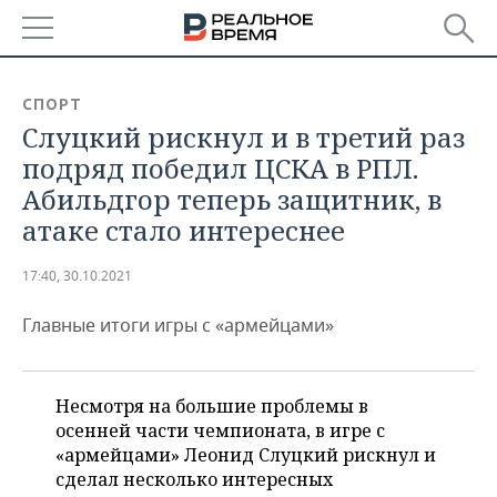
РЕГИОНЫ
СПОРТ
Слуцкий рискнул и в третий раз
БАШКОРТОСТАН
НОВОСТИ
подряд победил ЦСКА в РПЛ.
ТАТАРСТАН
АНАЛИТИКА
Абильдгор теперь защитник, в
атаке стало интереснее
УДМУРТИЯ
НОВОСТИ АНАЛИТИКИ
ЭКОНОМИКА
17:40, 30.10.2021
ДЕКЛАРАЦИИ О ДОХОДАХ
НОВОСТИ ЭКОНОМИКИ
ПРОМЫШЛЕННОСТЬ
Главные итоги игры с «армейцами»
КОРОЛИ ГОСЗАКАЗА ПФО
ФИНАНСЫ
НОВОСТИ
НЕДВИЖИМОСТЬ
ПРОМЫШЛЕННОСТИ
ВУЗЫ ТАТАРСТАНА
БАНКИ
НОВОСТИ НЕДВИЖИМОСТИ
АВТО
АГРОПРОМ
Несмотря на большие проблемы в
осенней части чемпионата, в игре с
КОМУ ПРИНАДЛЕЖАТ
БЮДЖЕТ
НОВОСТИ АВТО
БИЗНЕС
ТОРГОВЫЕ ЦЕНТРЫ
МАШИНОСТРОЕНИЕ
«армейцами» Леонид Слуцкий рискнул и
ТАТАРСТАНА
сделал несколько интересных
ИНВЕСТИЦИИ
НОВОСТИ БИЗНЕСА
ТЕХНОЛОГИИ