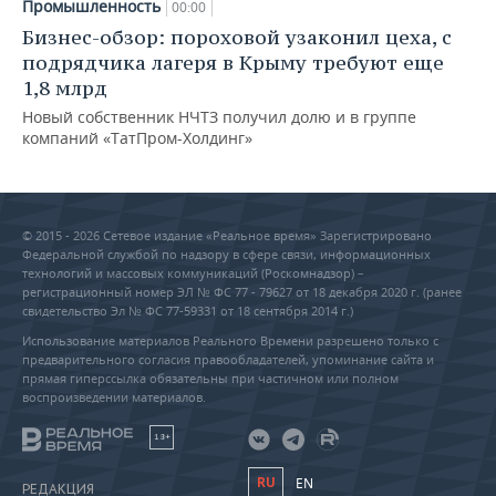
Промышленность
00:00
Бизнес-обзор: пороховой узаконил цеха, с
подрядчика лагеря в Крыму требуют еще
1,8 млрд
Новый собственник НЧТЗ получил долю и в группе
компаний «ТатПром-Холдинг»
© 2015 - 2026 Сетевое издание «Реальное время» Зарегистрировано
Федеральной службой по надзору в сфере связи, информационных
технологий и массовых коммуникаций (Роскомнадзор) –
регистрационный номер ЭЛ № ФС 77 - 79627 от 18 декабря 2020 г. (ранее
свидетельство Эл № ФС 77-59331 от 18 сентября 2014 г.)
Использование материалов Реального Времени разрешено только с
предварительного согласия правообладателей, упоминание сайта и
прямая гиперссылка обязательны при частичном или полном
воспроизведении материалов.
18+
RU
EN
РЕДАКЦИЯ