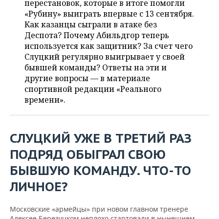
перестановок, которые в итоге помогли
НЕФТЕХИМИЯ
«Рубину» выиграть впервые с 13 сентября.
РОЗНИЧНАЯ ТОРГОВЛЯ
НОВОСТИ ТЕХНОЛОГИЙ
МЕРОПРИЯТИЯ
Как казанцы сыграли в атаке без
НЕФТЬ
Деспота? Почему Абильдгор теперь
ТРАНСПОРТ
IT
НОВОСТИ МЕРОПРИЯТИЙ
СПОРТ
используется как защитник? За счет чего
ОПК
Слуцкий регулярно выигрывает у своей
УСЛУГИ
МЕДИА
ВЫЕЗДНАЯ РЕДАКЦИЯ
НОВОСТИ СПОРТА
ОБЩЕСТВО
бывшей команды? Ответы на эти и
ЭНЕРГЕТИКА
другие вопросы — в материале
ТЕЛЕКОММУНИКАЦИИ
БИЗНЕС-БРАНЧИ
ФУТБОЛ
НОВОСТИ ОБЩЕСТВА
ФОТОГАЛЕРЕЯ
спортивной редакции «Реального
времени».
ONLINE-КОНФЕРЕНЦИИ
ХОККЕЙ
ВЛАСТЬ
СЮЖЕТЫ
ОТКРЫТАЯ ЛЕКЦИЯ
БАСКЕТБОЛ
ИНФРАСТРУКТУРА
СПРАВОЧНИК
СЛУЦКИЙ УЖЕ В ТРЕТИЙ РАЗ
ПОДРЯД ОБЫГРАЛ СВОЮ
ВОЛЕЙБОЛ
ИСТОРИЯ
СПИСОК ПЕРСОН
ПОЛНАЯ ВЕРСИЯ
БЫВШУЮ КОМАНДУ. ЧТО-ТО
КИБЕРСПОРТ
КУЛЬТУРА
СПИСОК КОМПАНИЙ
ЛИЧНОЕ?
ФИГУРНОЕ КАТАНИЕ
МЕДИЦИНА
Московские «армейцы» при новом главном тренере
Алексее Березуцком неплохо стартовали в нынешнем