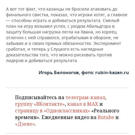
А вот тот факт, что казанцы не бросили атаковать до
финального свистка, показал, что игроки хотят, а главное
— способны играть и добиваться результата. Смелый
план на игру возымел успех, с уходом Абильдгора в
защиту большая нагрузка легла на Хвана, но кореец
отлично с ней справился, отрабатывая в обороне, не
забывая и о своих прямых обязанностях. Эксперимент
сработал, и теперь у Слуцкого есть наглядные
доказательства того, что можно рисковать против
лидеров и добиваться результата.
Игорь Белоногов, фото: rubin-kazan.ru
Подписывайтесь на
телеграм-канал
,
группу «ВКонтакте»
,
канал в MAX
и
страницу в «Одноклассниках»
«Реального
времени». Ежедневные видео на
Rutube
и
«Дзене»
.