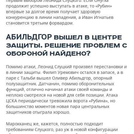
первым выбором Леонида Слуцкого. Если Онугха
продолжит успешно выступать в атаке, то «Рубин»
впервые за долгое время получает здоровую
конкуренцию в линии нападения, а Иван Игнатьев
становится третьим форвардом.
АБИЛЬДГОР
ВЫШЕЛ В ЦЕНТРЕ
ЗАЩИТЫ. РЕШЕНИЕ ПРОБЛЕМ С
ОБОРОНОЙ НАЙДЕНО?
Помимо атаки, Леонид Слуцкий произвел перестановки и
в линии защиты. Филип Уремович остался в запасе, а в
паре с Тальби вышел Оливер Абильдгор, опорный
полузащитник. Датчанин, помимо оборонительных
функций, отлично начинал атаки своей команды и
неплохо смотрелся на новой для себя позиции. Атака
ЦСКА периодически тревожила ворота «Рубина», но
большинство моментов новая пара центральных
защитников отыграла хорошо.
Марокканец же, кажется, полностью подходит
требованиям Слуцкого, раз уж в новой конфигурации