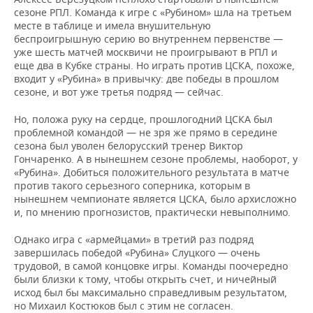
ВОДНЫЕ ВИДЫ СПОРТА
ОБРАЗОВАНИЕ
сезоне РПЛ. Команда к игре с «Рубином» шла на третьем
месте в таблице и имела внушительную
ХОККЕЙ С МЯЧОМ
ПРОИСШЕСТВИЯ
беспроигрышную серию во внутреннем первенстве —
уже шесть матчей москвичи не проигрывают в РПЛ и
еще два в Кубке страны. Но играть против ЦСКА, похоже,
входит у «Рубина» в привычку: две победы в прошлом
сезоне, и вот уже третья подряд — сейчас.
Но, положа руку на сердце, прошлогодний ЦСКА был
проблемной командой — не зря же прямо в середине
сезона был уволен белорусский тренер Виктор
Гончаренко. А в нынешнем сезоне проблемы, наоборот, у
«Рубина». Добиться положительного результата в матче
против такого серьезного соперника, которым в
нынешнем чемпионате является ЦСКА, было архисложно
и, по мнению прогнозистов, практически невыполнимо.
Однако игра с «армейцами» в третий раз подряд
завершилась победой «Рубина» Слуцкого — очень
трудовой, в самой концовке игры. Команды поочередно
были близки к тому, чтобы открыть счет, и ничейный
исход был бы максимально справедливым результатом,
но Михаил Костюков был с этим не согласен.