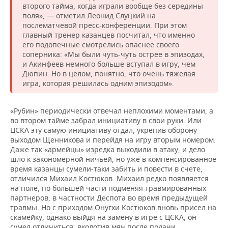
второго тайма, когда играли вообще без середины
поля», — отметил Леонид Слуцкий на
послематчевой пресс-конференции. При этом
главный тренер казанцев посчитал, что именно
его подопечные смотрелись опаснее своего
соперника: «Мы были чуть-чуть острее в эпизодах,
и Акинфеев немного больше вступал в игру, чем
Дюпин. Но в целом, понятно, что очень тяжелая
игра, которая решилась одним эпизодом».
«Рубин» периодически отвечал неплохими моментами, а
во втором тайме забрал инициативу в свои руки. Или
ЦСКА эту самую инициативу отдал, укрепив оборону
выходом Щенникова и перейдя на игру вторым номером.
Даже так «армейцы» изредка выходили в атаку, и дело
шло к закономерной ничьей, но уже в компенсированное
время казанцы сумели-таки забить и повести в счете,
отличился Михаил Костюков. Михаил редко появляется
на поле, по большей части подменяя травмированных
партнеров, в частности Деспота во время предыдущей
травмы. Но с приходом Онугхи Костюков вновь присел на
скамейку, однако выйдя на замену в игре с ЦСКА, он
сумел отличиться, вколотив мяч после подачи