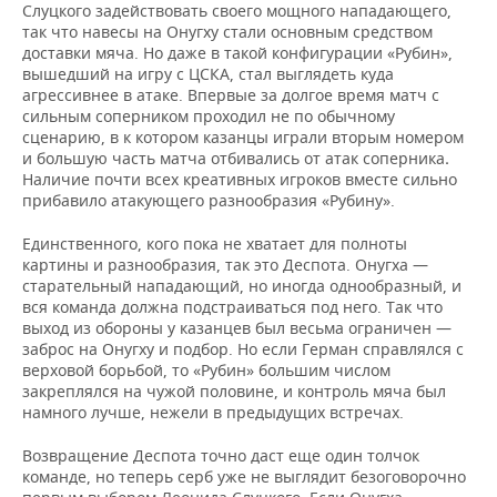
Слуцкого задействовать своего мощного нападающего,
так что навесы на Онугху стали основным средством
доставки мяча. Но даже в такой конфигурации «Рубин»,
вышедший на игру с ЦСКА, стал выглядеть куда
агрессивнее в атаке. Впервые за долгое время матч с
сильным соперником проходил не по обычному
сценарию, в к котором казанцы играли вторым номером
и большую часть матча отбивались от атак соперника
.
Наличие почти всех креативных игроков вместе сильно
прибавило атакующего разнообразия «Рубину».
Единственного, кого пока не хватает для полноты
картины и разнообразия, так это Деспота. Онугха —
старательный нападающий, но иногда однообразный, и
вся команда должна подстраиваться под него. Так что
выход из обороны у казанцев был весьма ограничен —
заброс на Онугху и подбор. Но если Герман справлялся с
верховой борьбой, то «Рубин» большим числом
закреплялся на чужой половине, и контроль мяча был
намного лучше, нежели в предыдущих встречах.
Возвращение Деспота точно даст еще один толчок
команде, но теперь серб уже не выглядит безоговорочно