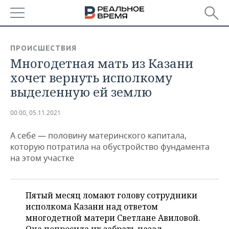
РЕГИОНЫ
ПРОИСШЕСТВИЯ
Многодетная мать из Казани
БАШКОРТОСТАН
НОВОСТИ
хочет вернуть исполкому
ТАТАРСТАН
АНАЛИТИКА
выделенную ей землю
УДМУРТИЯ
НОВОСТИ АНАЛИТИКИ
ЭКОНОМИКА
00:00, 05.11.2021
ДЕКЛАРАЦИИ О ДОХОДАХ
НОВОСТИ ЭКОНОМИКИ
ПРОМЫШЛЕННОСТЬ
А себе — половину материнского капитала,
которую потратила на обустройство фундамента
КОРОЛИ ГОСЗАКАЗА ПФО
ФИНАНСЫ
НОВОСТИ
НЕДВИЖИМОСТЬ
на этом участке
ПРОМЫШЛЕННОСТИ
ВУЗЫ ТАТАРСТАНА
БАНКИ
НОВОСТИ НЕДВИЖИМОСТИ
АВТО
АГРОПРОМ
Пятый месяц ломают голову сотрудники
КОМУ ПРИНАДЛЕЖАТ
БЮДЖЕТ
НОВОСТИ АВТО
БИЗНЕС
исполкома Казани над ответом
ТОРГОВЫЕ ЦЕНТРЫ
МАШИНОСТРОЕНИЕ
ТАТАРСТАНА
многодетной матери Светлане Авиловой.
ИНВЕСТИЦИИ
НОВОСТИ БИЗНЕСА
ТЕХНОЛОГИИ