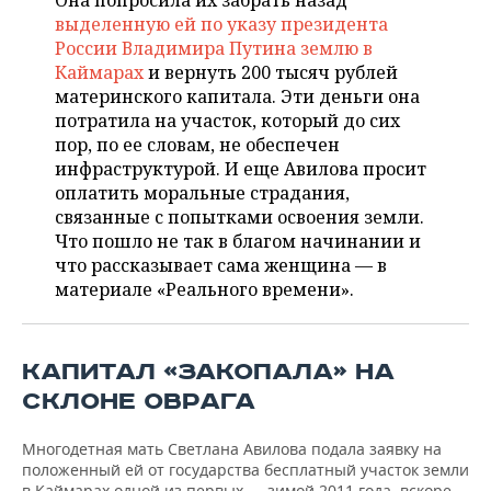
Она попросила их забрать назад
НЕФТЕХИМИЯ
выделенную ей по указу президента
РОЗНИЧНАЯ ТОРГОВЛЯ
НОВОСТИ ТЕХНОЛОГИЙ
МЕРОПРИЯТИЯ
России Владимира Путина землю в
НЕФТЬ
Каймарах
и вернуть 200 тысяч рублей
ТРАНСПОРТ
IT
НОВОСТИ МЕРОПРИЯТИЙ
СПОРТ
материнского капитала. Эти деньги она
ОПК
потратила на участок, который до сих
УСЛУГИ
МЕДИА
ВЫЕЗДНАЯ РЕДАКЦИЯ
НОВОСТИ СПОРТА
ОБЩЕСТВО
пор, по ее словам, не обеспечен
ЭНЕРГЕТИКА
инфраструктурой. И еще Авилова просит
ТЕЛЕКОММУНИКАЦИИ
БИЗНЕС-БРАНЧИ
ФУТБОЛ
НОВОСТИ ОБЩЕСТВА
оплатить моральные страдания,
ФОТОГАЛЕРЕЯ
связанные с попытками освоения земли.
Что пошло не так в благом начинании и
ONLINE-КОНФЕРЕНЦИИ
ХОККЕЙ
ВЛАСТЬ
СЮЖЕТЫ
что рассказывает сама женщина — в
материале «Реального времени».
ОТКРЫТАЯ ЛЕКЦИЯ
БАСКЕТБОЛ
ИНФРАСТРУКТУРА
СПРАВОЧНИК
ВОЛЕЙБОЛ
ИСТОРИЯ
СПИСОК ПЕРСОН
ПОЛНАЯ ВЕРСИЯ
КАПИТАЛ «ЗАКОПАЛА» НА
КИБЕРСПОРТ
КУЛЬТУРА
СПИСОК КОМПАНИЙ
СКЛОНЕ ОВРАГА
ФИГУРНОЕ КАТАНИЕ
МЕДИЦИНА
Многодетная мать Светлана Авилова подала заявку на
положенный ей от государства бесплатный участок земли
в Каймарах одной из первых — зимой 2011 года, вскоре