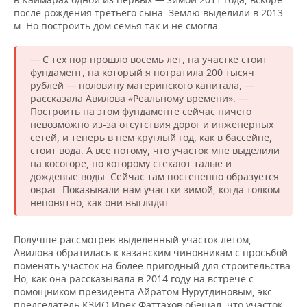
ВОДНЫЕ ВИДЫ СПОРТА
ОБРАЗОВАНИЕ
после рождения третьего сына. Землю выделили в 2013-
м. Но построить дом семья так и не смогла.
ХОККЕЙ С МЯЧОМ
ПРОИСШЕСТВИЯ
— С тех пор прошло восемь лет, на участке стоит
фундамент, на который я потратила 200 тысяч
рублей — половину материнского капитала, —
рассказала Авилова «Реальному времени». —
Построить на этом фундаменте сейчас ничего
невозможно из-за отсутствия дорог и инженерных
сетей, и теперь в нем круглый год, как в бассейне,
стоит вода. А все потому, что участок мне выделили
на косогоре, по которому стекают талые и
дождевые воды. Сейчас там постепенно образуется
овраг. Показывали нам участки зимой, когда толком
непонятно, как они выглядят.
Получше рассмотрев выделенный участок летом,
Авилова обратилась к казанским чиновникам с просьбой
поменять участок на более пригодный для строительства.
Но, как она рассказывала в 2014 году на встрече с
помощником президента Айратом Нурутдиновым, экс-
председатель КЗИО Ирек Фаттахов обещал, что участок