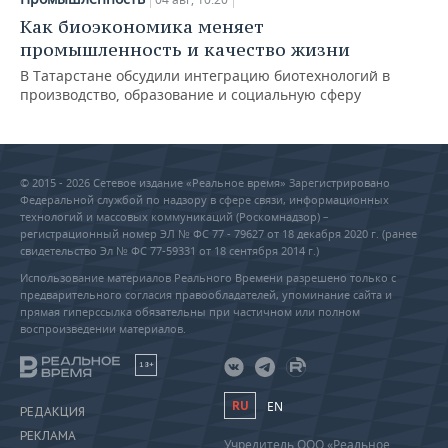
Как биоэкономика меняет
промышленность и качество жизни
В Татарстане обсудили интеграцию биотехнологий в
производство, образование и социальную сферу
© 2015 - 2026 Сетевое издание «Реальное время» Зарегистрировано
Федеральной службой по надзору в сфере связи, информационных
технологий и массовых коммуникаций (Роскомнадзор) –
регистрационный номер ЭЛ № ФС 77 - 79627 от 18 декабря 2020 г. (ранее
свидетельство Эл № ФС 77-59331 от 18 сентября 2014 г.)
Использование материалов Реального Времени разрешено только с
предварительного согласия правообладателей, упоминание сайта и
прямая гиперссылка обязательны при частичном или полном
воспроизведении материалов.
18+
RU
EN
РЕДАКЦИЯ
РЕКЛАМА
Учредитель ООО «Реальное