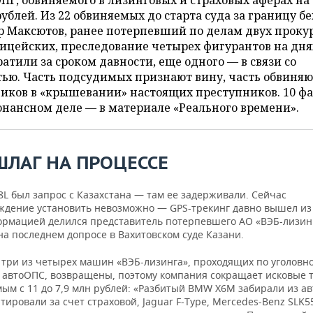
ПГ, обвиняемого в лизинговых и страховых аферах на 
ублей. Из 22 обвиняемых до старта суда за границу б
р Максютов, ранее потерпевший по делам двух проку
ицейских, преследование четырех фигурантов на дня
атили за сроком давности, еще одного — в связи со
ью. Часть подсудимых признают вину, часть обвиняю
иков в «крышевании» настоящих преступников. 10 ф
онансном деле — в материале «Реального времени».
ШЛАГ НА ПРОЦЕССЕ
8L был запрос с Казахстана — там ее задерживали. Сейчас
ждение установить невозможно — GPS-трекинг давно вышел из 
ормацией делился представитель потерпевшего АО «ВЭБ-лизин
а последнем допросе в Вахитовском суде Казани.
, три из четырех машин «ВЭБ-лизинга», проходящих по уголовн
о автоОПС, возвращены, поэтому компания сокращает исковые 
мым с 11 до 7,9 млн рублей: «Разбитый BMW X6M забирали из а
ировали за счет страховой, Jaguar F-Type, Mercedes-Benz SLK