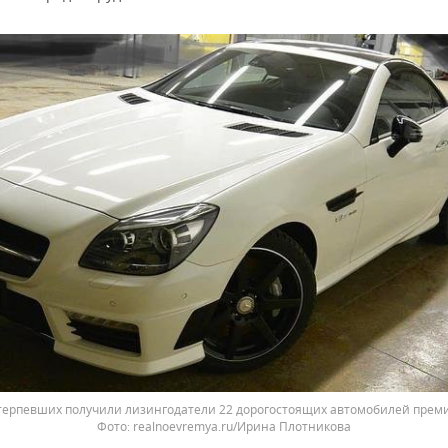
терпевших получили лизингодатели 22 дорогостоящих автомобилей прем
realnoevremya.ru/Ирина Плотникова