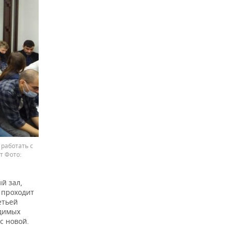
 работать с
ет
й зал,
е проходит
етьей
удимых
с новой.