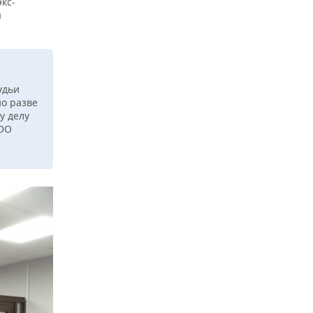
кс-
я
удьи
о разве
у делу
ООО