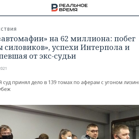
СТВИЯ
«автомафии» на 62 миллиона: побег
ы силовиков», успехи Интерпола и
певшая от экс-судьи
2021
й суд принял дело в 139 томах по аферам с угоном лизи
рубеж
НА