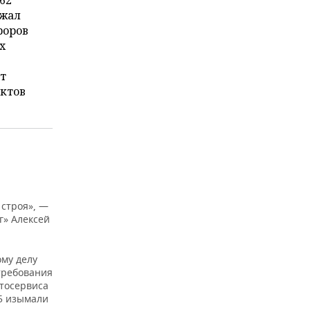
62
ежал
роров
х
т
актов
строя», —
г» Алексей
ому делу
требования
втосервиса
55 изымали