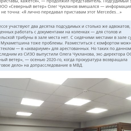
приставы, кажется», — продолжил представитель. Подсудимый э
ООО «Северный ветер» Олег Чукланов вмешался — информаци
не точна: «Я лично передавал приставам этот Mercedes...»
ессе участвуют два десятка подсудимых и столько же адвокатов,
енных работать с документами на коленках — для столов и
ельской трибуны в зале места нет. С сидячими местами в зале с
 Мухаметшина тоже проблемы. Разместиться с комфортом можн
стеклом — в «аквариуме» для арестованных. Но таких по данном
оследним из СИЗО выпустили Олега Чукланова, экс-директора 
ный ветер», — осенью 2020-го, когда прокуратура возвращала
говое дело» на допрасследование в МВД.