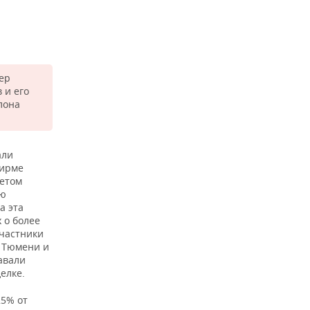
ер
 и его
лона
али
фирме
четом
ую
а эта
 о более
участники
, Тюмени и
авали
елке.
25% от