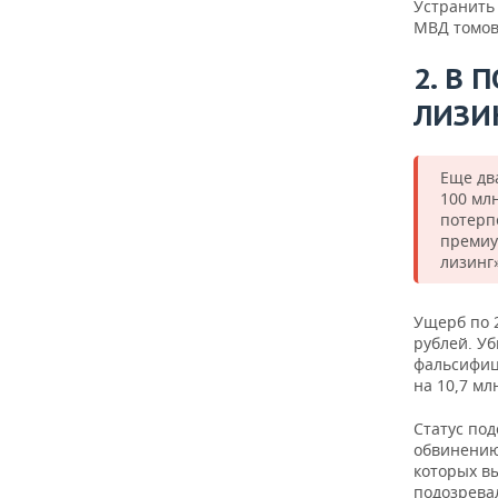
Устранить
МВД томов
2. В 
ЛИЗИ
Еще дв
100 млн
потерп
премиу
лизинг
Ущерб по 
рублей. У
фальсифиц
на 10,7 мл
Статус по
обвинению
которых вы
подозрева