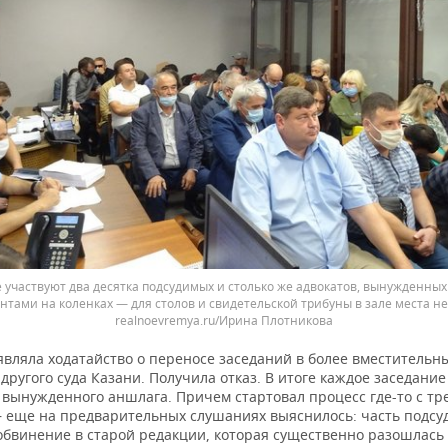
 участвуют два десятка подсудимых и столько же адвокатов, вынужденных
нтами на коленках — для столов и свидетельской трибуны в зале места н
realnoevremya.ru/Ирина Плотникова
вляла ходатайство о переносе заседаний в более вместительны
другого суда Казани. Получила отказ. В итоге каждое заседани
 вынужденного аншлага. Причем стартовал процесс где-то с тр
 еще на предварительных слушаниях выяснилось: часть подс
обвинение в старой редакции, которая существенно разошлась 