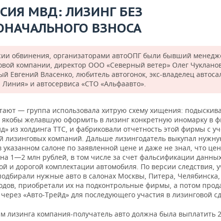
РСИЯ МВД: ЛИЗИНГ БЕЗ
ОНАЧАЛЬНОГО ВЗНОСА
сии обвинения, организаторами автоОПГ были бывший менедж
овой компании, директор ООО «Северный ветер» Олег Чукланов
ый Евгений Власенко, любитель автогонок, экс-владелец автоса
 Линия» и автосервиса «СТО «Альфаавто».
тают — группа использовала хитрую схему хищения: подыскив
 якобы желавшую оформить в лизинг конкретную иномарку в 
д» из холдинга ТТС, и фабриковали отчетность этой фирмы с у
й лизинговых компаний. Дальше лизингодатель выкупал нужн
 указанном салоне по заявленной цене и даже не знал, что цен
на 1—2 млн рублей, в том числе за счет фальсификации данных
ой и дорогой комплектации автомобиля. По версии следствия, 
подбирали нужные авто в салонах Москвы, Питера, Челябинска
родов, приобретали их на подконтрольные фирмы, а потом прод
через «Авто-Трейд» для последующего участия в лизинговой сд
ям лизинга компания-получатель авто должна была выплатить 