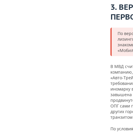
3. ВЕ
ПЕРВ
По вер
лизинг
знаком
«Мобил
В МВД счи
компанию,
«Авто-Трей
требовани
иномарку в
завышена 
продвинут
ОПГ сами 
других го
транзитом 
По услови