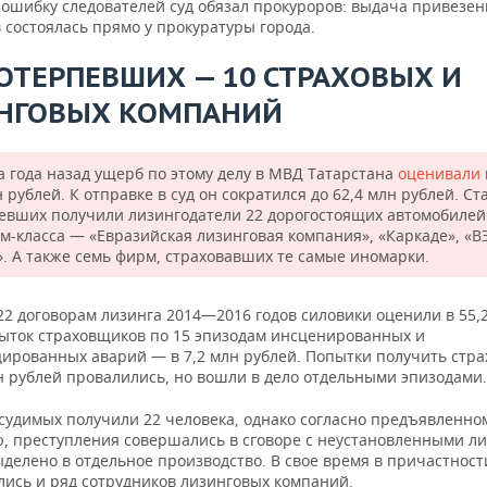
 ошибку следователей суд обязал прокуроров: выдача привезен
 состоялась прямо у прокуратуры города.
ПОТЕРПЕВШИХ — 10 СТРАХОВЫХ И
НГОВЫХ КОМПАНИЙ
а года назад ущерб по этому делу в МВД Татарстана
оценивали
 рублей. К отправке в суд он сократился до 62,4 млн рублей. Ст
евших получили лизингодатели 22 дорогостоящих автомобилей
м-класса — «Евразийская лизинговая компания», «Каркаде», «В
». А также семь фирм, страховавших те самые иномарки.
22 договорам лизинга 2014—2016 годов силовики оценили в 55,
быток страховщиков по 15 эпизодам инсценированных и
ированных аварий — в 7,2 млн рублей. Попытки получить стра
н рублей провалились, но вошли в дело отдельными эпизодами.
дсудимых получили 22 человека, однако согласно предъявленно
, преступления совершались в сговоре с неустановленными ли
делено в отдельное производство. В свое время в причастност
лись и ряд сотрудников лизинговых компаний.