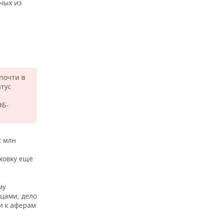
ных из
почти в
атус
ЭБ-
2 млн
ховку еще
му
цами, дело
и к аферам