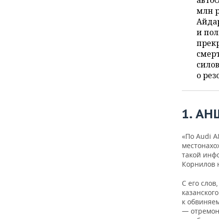
автоО
ВОДНЫЕ ВИДЫ СПОРТА
ОБРАЗОВАНИЕ
млн р
Айда
ХОККЕЙ С МЯЧОМ
ПРОИСШЕСТВИЯ
и пол
прекр
смерт
силов
о рез
1. АН
«По Audi A
местонахо
такой инф
Корнилов н
С его слов
казанског
к обвиняе
— отремонт