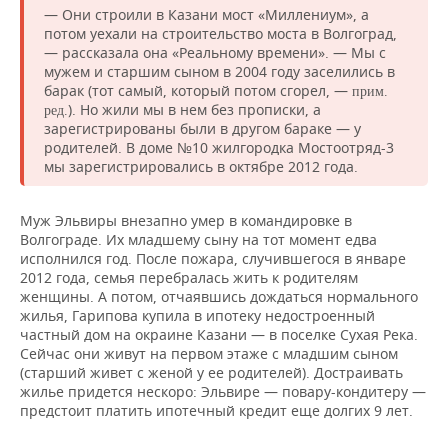
— Они строили в Казани мост «Миллениум», а
потом уехали на строительство моста в Волгоград,
— рассказала она «Реальному времени». — Мы с
мужем и старшим сыном в 2004 году заселились в
барак (тот самый, который потом сгорел, —
прим.
). Но жили мы в нем без прописки, а
ред.
зарегистрированы были в другом бараке — у
родителей. В доме №10 жилгородка Мостоотряд-3
мы зарегистрировались в октябре 2012 года.
Муж Эльвиры внезапно умер в командировке в
Волгограде. Их младшему сыну на тот момент едва
исполнился год. После пожара, случившегося в январе
2012 года, семья перебралась жить к родителям
женщины. А потом, отчаявшись дождаться нормального
жилья, Гарипова купила в ипотеку недостроенный
частный дом на окраине Казани — в поселке Сухая Река.
Сейчас они живут на первом этаже с младшим сыном
(старший живет с женой у ее родителей). Достраивать
жилье придется нескоро: Эльвире — повару-кондитеру —
предстоит платить ипотечный кредит еще долгих 9 лет.