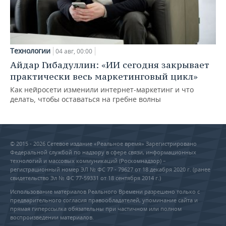
Технологии
04 авг, 00:00
Айдар Гибадуллин: «ИИ сегодня закрывает
практически весь маркетинговый цикл»
Как нейросети изменили интернет-маркетинг и что
делать, чтобы оставаться на гребне волны
© 2015 - 2026 Сетевое издание «Реальное время» Зарегистрировано
Федеральной службой по надзору в сфере связи, информационных
технологий и массовых коммуникаций (Роскомнадзор) –
регистрационный номер ЭЛ № ФС 77 - 79627 от 18 декабря 2020 г. (ранее
свидетельство Эл № ФС 77-59331 от 18 сентября 2014 г.)
Использование материалов Реального Времени разрешено только с
предварительного согласия правообладателей, упоминание сайта и
прямая гиперссылка обязательны при частичном или полном
воспроизведении материалов.