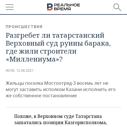
РЕГИОНЫ
ПРОИСШЕСТВИЯ
Разгребет ли татарстанский
БАШКОРТОСТАН
НОВОСТИ
Верховный суд руины барака,
ТАТАРСТАН
АНАЛИТИКА
где жили строители
«Миллениума»?
УДМУРТИЯ
НОВОСТИ АНАЛИТИКИ
ЭКОНОМИКА
00:00, 12.06.2021
ДЕКЛАРАЦИИ О ДОХОДАХ
НОВОСТИ ЭКОНОМИКИ
ПРОМЫШЛЕННОСТЬ
Жильцы поселка Мостоотряд-3 восемь лет не
КОРОЛИ ГОСЗАКАЗА ПФО
ФИНАНСЫ
НОВОСТИ
НЕДВИЖИМОСТЬ
могут заставить исполком Казани исполнить его
ПРОМЫШЛЕННОСТИ
же собственное постановление
ВУЗЫ ТАТАРСТАНА
БАНКИ
НОВОСТИ НЕДВИЖИМОСТИ
АВТО
АГРОПРОМ
КОМУ ПРИНАДЛЕЖАТ
БЮДЖЕТ
НОВОСТИ АВТО
БИЗНЕС
ТОРГОВЫЕ ЦЕНТРЫ
МАШИНОСТРОЕНИЕ
Похоже, в Верховном суде Татарстана
ТАТАРСТАНА
зашатались позиции Казгорисполкома,
ИНВЕСТИЦИИ
НОВОСТИ БИЗНЕСА
ТЕХНОЛОГИИ