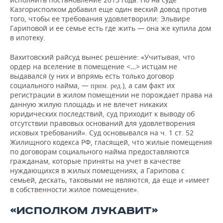
Казгорисполком добавил еще один веский довод против
того, чтобы ее требования удовлетворили: Эльвире
Гариповой и ее семье есть где жить — она же купила дом
в ипотеку.
Вахитовский райсуд вынес решение: «Учитывая, что
ордер на вселение в помещение <…> истцам не
выдавался (у них и впрямь есть только договор
социального найма, —
), а сам факт их
прим. ред.
регистрации в жилом помещении не порождает права на
данную жилую площадь и не влечет никаких
юридических последствий, суд приходит к выводу об
отсутствии правовых оснований для удовлетворения
исковых требований». Суд основывался на ч. 1 ст. 52
Жилищного кодекса РФ, гласящей, что жилые помещения
по договорам социального найма предоставляются
гражданам, которые приняты на учет в качестве
нуждающихся в жилых помещениях, а Гарипова с
семьей, дескать, таковыми не являются, да еще и «имеет
в собственности жилое помещение».
«ИСПОЛКОМ ЛУКАВИТ»