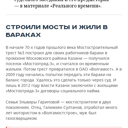
ВОДНЫЕ ВИДЫ СПОРТА
ОБРАЗОВАНИЕ
— в материале «Реального времени».
ХОККЕЙ С МЯЧОМ
ПРОИСШЕСТВИЯ
СТРОИЛИ МОСТЫ И ЖИЛИ В
БАРАКАХ
В начале 70-х годов прошлого века Мостостроительный
трест №3 построил для своих работников бараки в
промзоне Московского района Казани — получился
поселок «Мостоотряд-3», и считался он временным
жильем. Потом трест превратился в ОАО «Волгамост». А в
2009 году начались попытки передать эти бараки на
баланс города. Удалось это сделать только через суд. И
лишь в 2012 году власти Казани заключили с жильцами
«Мостоотряда-3» договоры социального найма.
Семья Эльвиры Гариповой — мостостроители в двух
поколениях. Отец, Галимзян Султанов, отработал много
лет мотористом в «Волгамостстрое», муж был
газосварщиком.