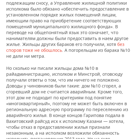
подлежащим сносу, а Управление жилищной политики
исполкома было обязано «обеспечить предоставление в
установленном порядке жилых помещений лицам,
имеющим право на приобретение соответствующих
помещений муниципального жилищного фонда». В
переводе на общепонятный язык это означает, что
нанимателям должны были предоставить в наем другое
жилье. Жильцы других бараков его получили, хотя
без
споров тоже не обошлось
. А погорельцам из барака №10
не дали ни метра.
Но сколько ни писали жильцы дома №10 в
райадминистрацию, исполком и Минстрой, отовсюду
получали ответы о том, что им ничего не положено.
Доводы у чиновников были такие: дом №10 сгорел, а
сгоревший дом не считается аварийным. Кроме того,
этот дом не подходит по критериям под понятие
«многоквартирный», поэтому не может быть включен в
региональную адресную программу по переселению из
аварийного жилья. В конце концов Гарипова подала в
Вахитовский райсуд иск к исполкому Казани — хотела,
чтобы отказ в предоставлении жилья признали
незаконным, а на исполком возложили обязанность
исполнить постановление 2013 года. Но на суде