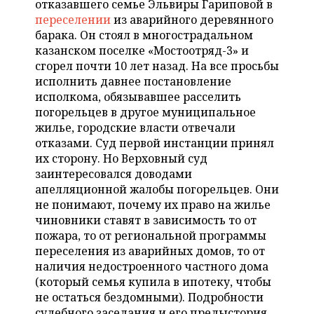
отказавшего семье Эльвиры Гариповой в
НЕФТЕХИМИЯ
переселении
из аварийного деревянного
РОЗНИЧНАЯ ТОРГОВЛЯ
НОВОСТИ ТЕХНОЛОГИЙ
МЕРОПРИЯТИЯ
барака. Он стоял в многострадальном
НЕФТЬ
казанском поселке «Мостоотряд-3» и
ТРАНСПОРТ
IT
НОВОСТИ МЕРОПРИЯТИЙ
СПОРТ
сгорел почти 10 лет назад. На все просьбы
ОПК
исполнить давнее постановление
УСЛУГИ
МЕДИА
ВЫЕЗДНАЯ РЕДАКЦИЯ
НОВОСТИ СПОРТА
ОБЩЕСТВО
исполкома, обязывавшее расселить
ЭНЕРГЕТИКА
погорельцев в другое муниципальное
ТЕЛЕКОММУНИКАЦИИ
БИЗНЕС-БРАНЧИ
ФУТБОЛ
НОВОСТИ ОБЩЕСТВА
ФОТОГАЛЕРЕЯ
жилье, городские власти отвечали
отказами. Суд первой инстанции принял
ONLINE-КОНФЕРЕНЦИИ
ХОККЕЙ
ВЛАСТЬ
СЮЖЕТЫ
их сторону. Но Верховный суд
заинтересовался доводами
ОТКРЫТАЯ ЛЕКЦИЯ
БАСКЕТБОЛ
ИНФРАСТРУКТУРА
СПРАВОЧНИК
апелляционной жалобы погорельцев. Они
не понимают, почему их право на жилье
ВОЛЕЙБОЛ
ИСТОРИЯ
СПИСОК ПЕРСОН
чиновники ставят в зависимость то от
ПОЛНАЯ ВЕРСИЯ
пожара, то от региональной программы
переселения из аварийных домов, то от
КИБЕРСПОРТ
КУЛЬТУРА
СПИСОК КОМПАНИЙ
наличия недостроенного частного дома
(который семья купила в ипотеку, чтобы
ФИГУРНОЕ КАТАНИЕ
МЕДИЦИНА
не остаться бездомными). Подробности
судебного заседания и его предыстория