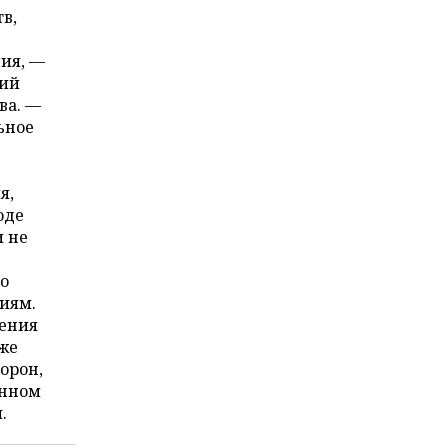
в,
ния, —
кий
ва. —
ьное
я,
оде
 не
по
иям.
ления
же
орон,
енном
.