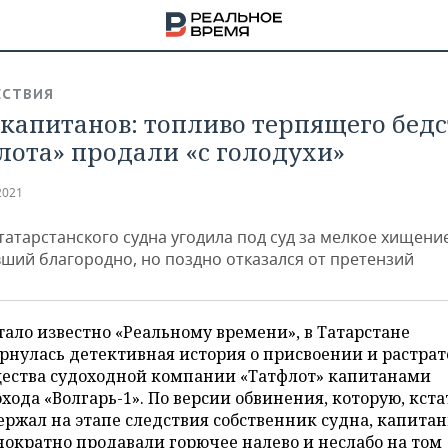
СТВИЯ
 капитанов: топливо терпящего бед
лота» продали «с голодухи»
2021
атарстанского судна угодила под суд за мелкое хищение
ший благородно, но поздно отказался от претензий
тало известно «Реальному времени», в Татарстане
рнулась детективная история о присвоении и растрат
ества судоходной компании «Татфлот» капитанами
НА
хода «Волгарь-1». По версии обвинения, которую, кста
ржал на этапе следствия собственник судна, капита
ократно продавали горючее налево и неслабо на том