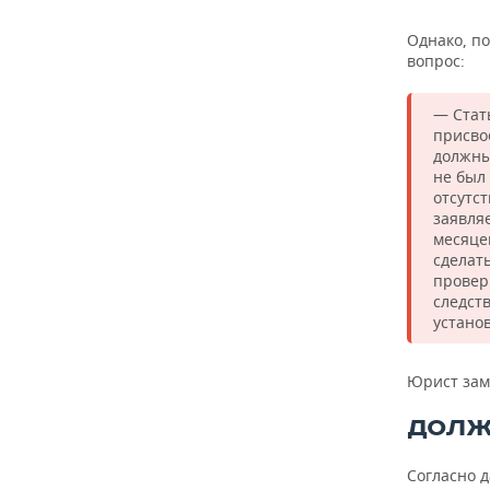
Однако, по
вопрос:
— Стат
присво
должны
не был
отсутс
заявляе
месяце
сделат
проверк
следст
устано
Юрист заме
ДОЛЖ
Согласно 