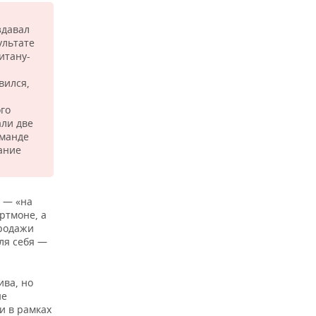
здавал
ультате
итану-
вился,
го
али две
оманде
ание
 — «на
ртмоне, а
продажи
для себя —
ива, но
не
и в рамках