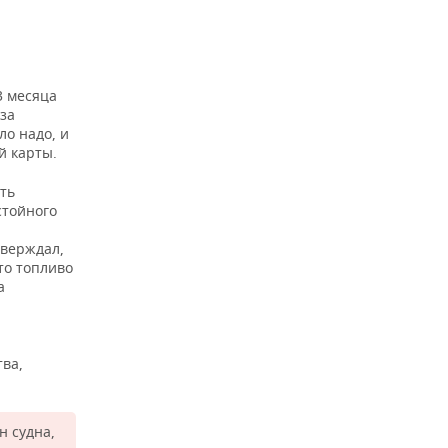
3 месяца
 за
ло надо, и
й карты.
ать
стойного
тверждал,
то топливо
а
тва,
н судна,