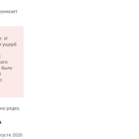
озникает
е. И
и ущерб
я
ного
о было
й
о:
но редко.
А
густе 2020