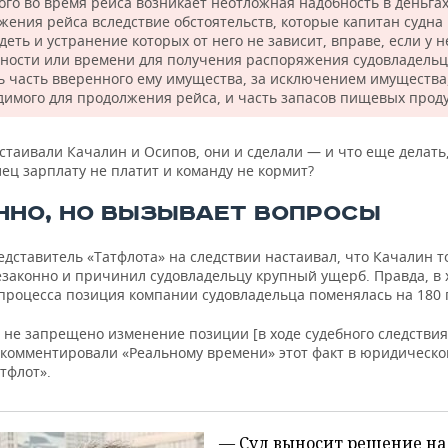
рого во время рейса возникает неотложная надобность в деньгах
жения рейса вследствие обстоятельств, которые капитан судна 
еть и устранение которых от него не зависит, вправе, если у н
ности или времени для получения распоряжения судовладельц
ь часть вверенного ему имущества, за исключением имущества
димого для продолжения рейса, и часть запасов пищевых проду
астаивали Качалин и Осипов, они и сделали — и что еще делать
ец зарплату не платит и команду не кормит?
ННО, НО ВЫЗЫВАЕТ ВОПРОСЫ
дставитель «Татфлота» на следствии настаивал, что Качалин 
езаконно и причинил судовладельцу крупный ущерб. Правда, в 
 процесса позиция компании судовладельца поменялась на 180 
 не запрещено изменение позиции [в ходе судебного следствия
окомментировали «Реальному времени» этот факт в юридическо
тфлот».
— Суд выносит решение на