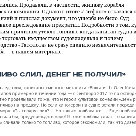
тились. Продавали, в частности, экипажу корабля
ской компании. Однако в итоге «Татфлот» отказался 
нзий и прислал документ, что ущерба не было. Суд
вное преследование прекратил. Подробности о том, к
ким причинам утекло топливо, когда капитан судна 
о торговать имуществом судовладельца и почему
одство «Татфлота» не сразу оценило незначительност
ба — в нашем материале.
ЛИВО СЛИЛ, ДЕНЕГ НЕ ПОЛУЧИЛ»
 следствия, капитаны-сменные механики «Волгаря-1» Олег Кача
ипов примерно в течение года — с сентября 2017-го по октябрь
тно проделывали то же, что и герои культовой комедии «День 
пливо на продажу. Но если киногерои на судне встали посреди
моря: «Ты соляру слил? — Но только полбака же. — Еще полбака
тило бы, предупреждать надо! Я тоже полбака слил», то капит
» сливали только то топливо, которое сэкономили, так что дизел