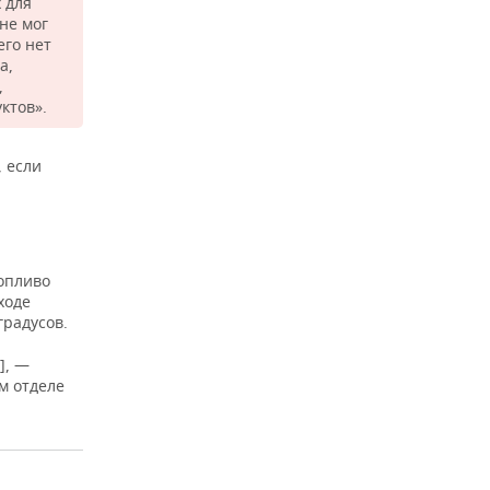
 для
не мог
его нет
а,
,
ктов».
, если
топливо
ходе
градусов.
], —
м отделе