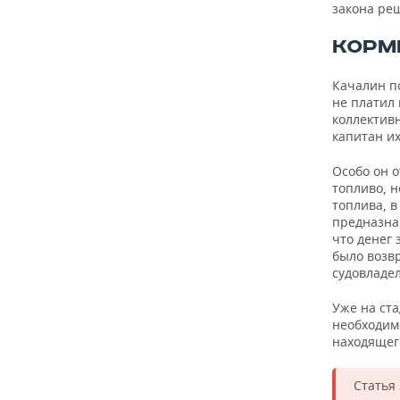
закона ре
КОРМ
Качалин п
не платил 
коллективн
капитан их
Особо он о
топливо, 
топлива, в
предназна
что денег 
было возвр
судовладе
Уже на ста
необходимо
находящего
Статья 