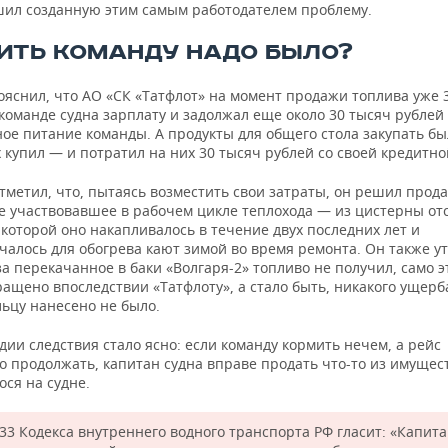
шил созданную этим самым работодателем проблему.
ИТЬ КОМАНДУ НАДО БЫЛО?
ояснил, что АО «СК «Татфлот» на момент продажи топлива уже 
команде судна зарплату и задолжал еще около 30 тысяч рублей
ое питание команды. А продукты для общего стола закупать бы
 купил — и потратил на них 30 тысяч рублей со своей кредитно
тметил, что, пытаясь возместить свои затраты, он решил прод
не участвовавшее в рабочем цикле теплохода — из цистерны от
 которой оно накапливалось в течение двух последних лет и
чалось для обогрева кают зимой во время ремонта. Он также у
за перекачанное в баки «Волгаря-2» топливо не получил, само э
ащено впоследствии «Татфлоту», а стало быть, никакого ущерб
льцу нанесено не было.
дии следствия стало ясно: если команду кормить нечем, а рейс
 продолжать, капитан судна вправе продать что-то из имущес
ся на судне.
33 Кодекса внутреннего водного транспорта РФ гласит: «Капита