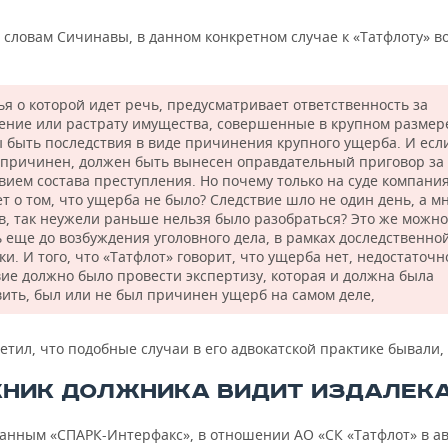
 словам Сичинавы, в данном конкретном случае к «Татфлоту» в
ья о которой идет речь, предусматривает ответственность за
ение или растрату имущества, совершенные в крупном размер
 быть последствия в виде причинения крупного ущерба. И есл
 причинен, должен быть вынесен оправдательный приговор за
твием состава преступления. Но почему только на суде компани
т о том, что ущерба не было? Следствие шло не один день, а м
в, так неужели раньше нельзя было разобраться? Это же можн
ь еще до возбуждения уголовного дела, в рамках доследственно
и. И того, что «Татфлот» говорит, что ущерба нет, недостаточн
вие должно было провести экспертизу, которая и должна была
вить, был или не был причинен ущерб на самом деле,
тил, что подобные случаи в его адвокатской практике бывали, 
НИК ДОЛЖНИКА ВИДИТ ИЗДАЛЕК
данным «СПАРК-Интерфакс», в отношении АО «СК «Татфлот» в ав