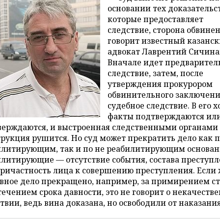
основании тех доказательст
которые предоставляет
следствие, сторона обвине
говорит известный казанс
адвокат Лаврентий Сичина
Вначале идет предварител
следствие, затем, после
утверждения прокурором
обвинительного заключени
судебное следствие. В его х
факты подтверждаются или
верждаются, и выстроенная следственными органами
рукция рушится. Но суд может прекратить дело как 
илитирующим, так и по не реабилитирующим основан
литирующие — отсутствие события, состава преступ
ричастность лица к совершению преступления. Если 
вное дело прекращено, например, за примирением ст
течением срока давности, это не говорит о некачеств
твии, ведь вина доказана, но освободили от наказания