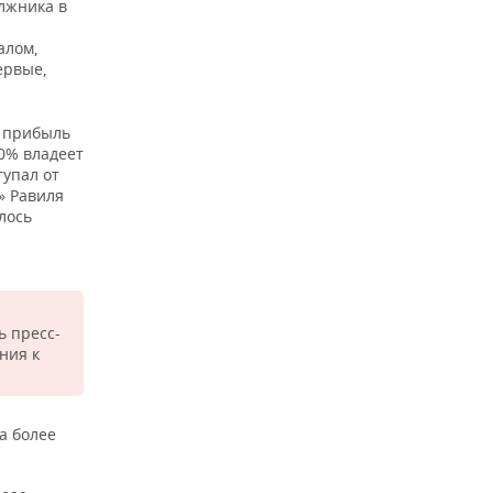
лжника в
алом,
ервые,
я прибыль
0% владеет
тупал от
» Равиля
лось
ь пресс-
ния к
а более