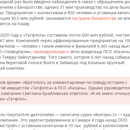
ередной раз было введено наблюдение в связи с обращением до
лением о банкротстве, однако 31 мая производство по делу было
о. Предприятие с коллективом в 850 человек и уставным капит
им 30,5 млн рублей, оказывается
на грани банкротства
не вп
ается на плаву.
2020 году у «Татфлота» составила почти 600 млн рублей, чиста
,67 млн. Компанией через аффилированные предприятия на 10
магилов — человек с таким именем и фамилией 6 лет назад выс
 «Техводпром»,
принадлежащего
зятю владельца ПСО «Казань
Тимуру Зайнутдинову. Того самого, которое 6 лет назад собира
 на береговой полосе Волги в Займище под Казанью крупный
ый комплекс.
ное время» обратилось за комментариями по поводу истории с
той имущества «Татфлота» в ПСО «Казань». Однако руководител
 компании Светлана Брайловская ответила: «Я не имею отноше
ии «Татфлот».
ль покупателя дизтоплива — капитана судна «Волгарь-2» — куд
компания. Это зарегистрированное в Самаре 4 года назад ООО
мСтрой» с уставным капиталом в 10 тыс. рублей и коллективом