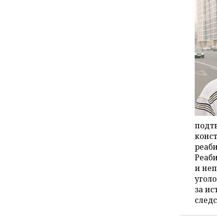
подт
конст
реаб
Реаби
и неп
уголо
за ис
следс