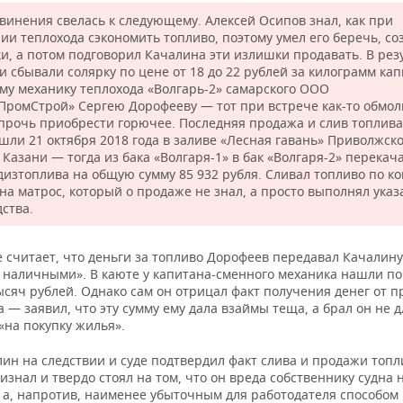
бвинения свелась к следующему. Алексей Осипов знал, как при
ии теплохода сэкономить топливо, поэтому умел его беречь, со
и, а потом подговорил Качалина эти излишки продавать. В рез
и сбывали солярку по цене от 18 до 22 рублей за килограмм кап
му механику теплохода «Волгарь-2» самарского ООО
ПромСтрой» Сергею Дорофееву — тот при встрече как-то обмол
 прочь приобрести горючее. Последняя продажа и слив топлива
шли 21 октября 2018 года в заливе «Лесная гавань» Приволжско
Казани — тогда из бака «Волгаря-1» в бак «Волгаря-2» перекач
дизтоплива на общую сумму 85 932 рубля. Сливал топливо по к
на матрос, который о продаже не знал, а просто выполнял указ
ства.
 считает, что деньги за топливо Дорофеев передавал Качалину
о наличными». В каюте у капитана-сменного механика нашли по
ысяч рублей. Однако сам он отрицал факт получения денег от 
 — заявил, что эту сумму ему дала взаймы теща, а брал он не 
 «на покупку жилья».
ин на следствии и суде подтвердил факт слива и продажи топл
изнал и твердо стоял на том, что он вреда собственнику судна 
 а, напротив, наименее убыточным для работодателя способом 