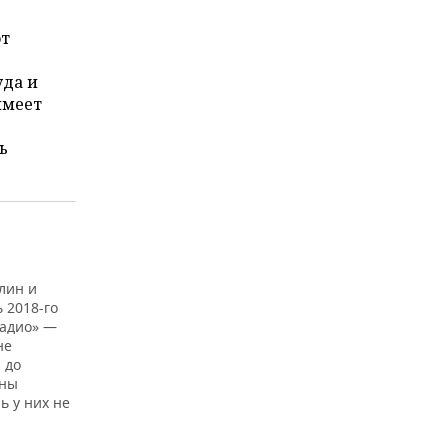
от
уда и
имеет
ь
лин и
 2018-го
радио» —
не
 до
аны
ь у них не