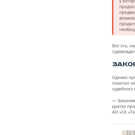
у кото
продол
предвид
возмож
продат
необхо
Вот это, н
судовладел
ЗАКО
Однако пре
похитил н
судебного
— Законом
кратко пр
АО «СК «Та