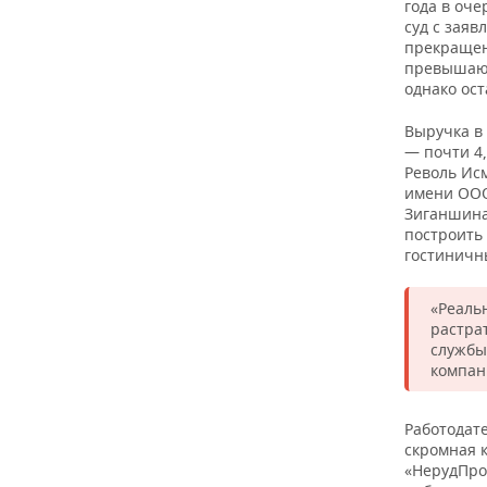
года в оч
суд с заяв
прекращен
превышающ
однако ост
Выручка в 
— почти 4
Револь Ис
имени ООО
Зиганшина 
построить
гостиничн
«Реаль
растра
службы
компан
Работодате
скромная 
«НерудПро