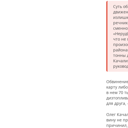
ВОДНЫЕ ВИДЫ СПОРТА
ОБРАЗОВАНИЕ
Суть о
движен
ХОККЕЙ С МЯЧОМ
ПРОИСШЕСТВИЯ
излишк
речник
сменно
«Неруд
что не
произо
района 
тонны 
Качали
руковод
Обвинение
карту либ
в нем 70 т
дизтоплива
для друга,
Олег Качал
вину не пр
причинил,