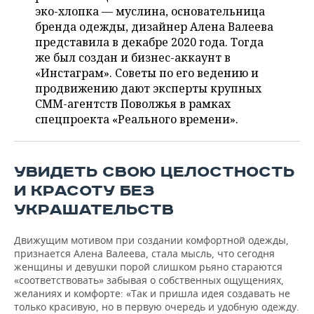
НЕФТЕХИМИЯ
эко-хлопка — муслина, основательница
РОЗНИЧНАЯ ТОРГОВЛЯ
НОВОСТИ ТЕХНОЛОГИЙ
бренда одежды, дизайнер Алена Валеева
МЕРОПРИЯТИЯ
НЕФТЬ
представила в декабре 2020 года. Тогда
же был создан и бизнес-аккаунт в
ТРАНСПОРТ
IT
НОВОСТИ МЕРОПРИЯТИЙ
СПОРТ
ОПК
«Инстаграм». Советы по его ведению и
продвижению дают эксперты крупных
УСЛУГИ
МЕДИА
ВЫЕЗДНАЯ РЕДАКЦИЯ
НОВОСТИ СПОРТА
ОБЩЕСТВО
ЭНЕРГЕТИКА
СММ-агентств Поволжья в рамках
спецпроекта «Реального времени».
ТЕЛЕКОММУНИКАЦИИ
БИЗНЕС-БРАНЧИ
ФУТБОЛ
НОВОСТИ ОБЩЕСТВА
ФОТОГАЛЕРЕЯ
ONLINE-КОНФЕРЕНЦИИ
ХОККЕЙ
ВЛАСТЬ
СЮЖЕТЫ
УВИДЕТЬ СВОЮ ЦЕЛОСТНОСТЬ
ОТКРЫТАЯ ЛЕКЦИЯ
БАСКЕТБОЛ
ИНФРАСТРУКТУРА
СПРАВОЧНИК
И КРАСОТУ БЕЗ
УКРАШАТЕЛЬСТВ
ВОЛЕЙБОЛ
ИСТОРИЯ
СПИСОК ПЕРСОН
ПОЛНАЯ ВЕРСИЯ
Движущим мотивом при создании комфортной одежды,
КИБЕРСПОРТ
КУЛЬТУРА
СПИСОК КОМПАНИЙ
признается Алена Валеева, стала мысль, что сегодня
женщины и девушки порой слишком рьяно стараются
«соответствовать» забывая о собственных ощущениях,
ФИГУРНОЕ КАТАНИЕ
МЕДИЦИНА
желаниях и комфорте: «Так и пришла идея создавать не
только красивую, но в первую очередь и удобную одежду.