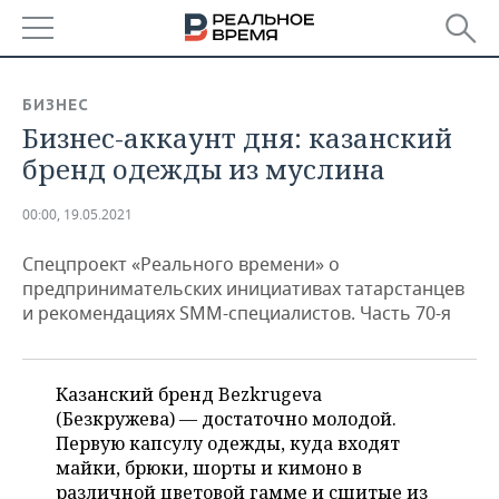
РЕГИОНЫ
БИЗНЕС
Бизнес-аккаунт дня: казанский
БАШКОРТОСТАН
НОВОСТИ
бренд одежды из муслина
ТАТАРСТАН
АНАЛИТИКА
00:00, 19.05.2021
УДМУРТИЯ
НОВОСТИ АНАЛИТИКИ
ЭКОНОМИКА
Спецпроект «Реального времени» о
ДЕКЛАРАЦИИ О ДОХОДАХ
НОВОСТИ ЭКОНОМИКИ
ПРОМЫШЛЕННОСТЬ
предпринимательских инициативах татарстанцев
и рекомендациях SMM-специалистов. Часть 70-я
КОРОЛИ ГОСЗАКАЗА ПФО
ФИНАНСЫ
НОВОСТИ
НЕДВИЖИМОСТЬ
ПРОМЫШЛЕННОСТИ
ВУЗЫ ТАТАРСТАНА
БАНКИ
НОВОСТИ НЕДВИЖИМОСТИ
АВТО
Казанский бренд Bezkrugeva
АГРОПРОМ
(Безкружева) — достаточно молодой.
КОМУ ПРИНАДЛЕЖАТ
БЮДЖЕТ
НОВОСТИ АВТО
БИЗНЕС
Первую капсулу одежды, куда входят
ТОРГОВЫЕ ЦЕНТРЫ
МАШИНОСТРОЕНИЕ
майки, брюки, шорты и кимоно в
ТАТАРСТАНА
ИНВЕСТИЦИИ
НОВОСТИ БИЗНЕСА
ТЕХНОЛОГИИ
различной цветовой гамме и сшитые из