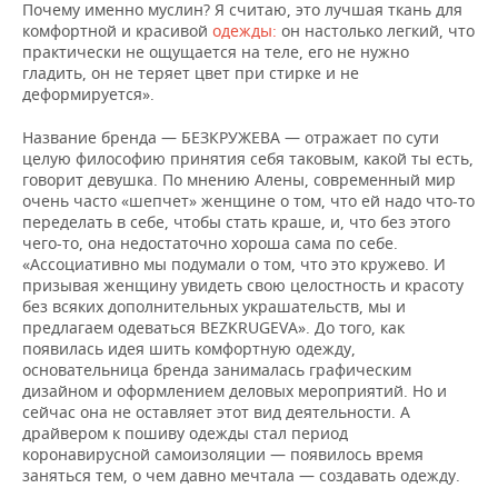
ВОДНЫЕ ВИДЫ СПОРТА
ОБРАЗОВАНИЕ
Почему именно муслин? Я считаю, это лучшая ткань для
комфортной и красивой
одежды:
он настолько легкий, что
практически не ощущается на теле, его не нужно
ХОККЕЙ С МЯЧОМ
ПРОИСШЕСТВИЯ
гладить, он не теряет цвет при стирке и не
деформируется».
Название бренда — БЕЗКРУЖЕВА — отражает по сути
целую философию принятия себя таковым, какой ты есть,
говорит девушка. По мнению Алены, современный мир
очень часто «шепчет» женщине о том, что ей надо что-то
переделать в себе, чтобы стать краше, и, что без этого
чего-то, она недостаточно хороша сама по себе.
«Ассоциативно мы подумали о том, что это кружево. И
призывая женщину увидеть свою целостность и красоту
без всяких дополнительных украшательств, мы и
предлагаем одеваться BEZKRUGEVA». До того, как
появилась идея шить комфортную одежду,
основательница бренда занималась графическим
дизайном и оформлением деловых мероприятий. Но и
сейчас она не оставляет этот вид деятельности. А
драйвером к пошиву одежды стал период
коронавирусной самоизоляции — появилось время
заняться тем, о чем давно мечтала — создавать одежду.