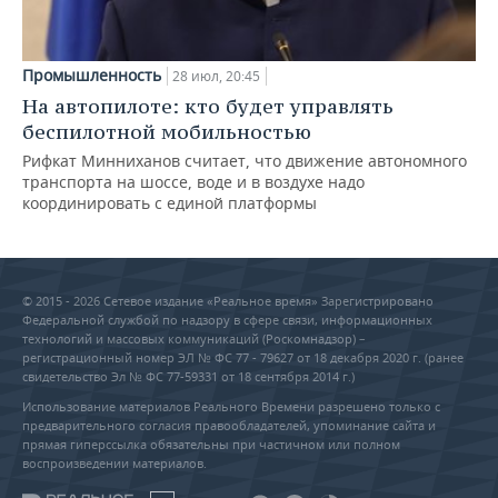
Промышленность
28 июл, 20:45
На автопилоте: кто будет управлять
беспилотной мобильностью
Рифкат Минниханов считает, что движение автономного
транспорта на шоссе, воде и в воздухе надо
координировать с единой платформы
© 2015 - 2026 Сетевое издание «Реальное время» Зарегистрировано
Федеральной службой по надзору в сфере связи, информационных
технологий и массовых коммуникаций (Роскомнадзор) –
регистрационный номер ЭЛ № ФС 77 - 79627 от 18 декабря 2020 г. (ранее
свидетельство Эл № ФС 77-59331 от 18 сентября 2014 г.)
Использование материалов Реального Времени разрешено только с
предварительного согласия правообладателей, упоминание сайта и
прямая гиперссылка обязательны при частичном или полном
воспроизведении материалов.