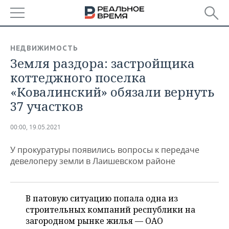
РЕГИОНЫ
НЕДВИЖИМОСТЬ
Земля раздора: застройщика
БАШКОРТОСТАН
НОВОСТИ
коттеджного поселка
ТАТАРСТАН
АНАЛИТИКА
«Ковалинский» обязали вернуть
37 участков
УДМУРТИЯ
НОВОСТИ АНАЛИТИКИ
ЭКОНОМИКА
00:00, 19.05.2021
ДЕКЛАРАЦИИ О ДОХОДАХ
НОВОСТИ ЭКОНОМИКИ
ПРОМЫШЛЕННОСТЬ
У прокуратуры появились вопросы к передаче
КОРОЛИ ГОСЗАКАЗА ПФО
ФИНАНСЫ
НОВОСТИ
НЕДВИЖИМОСТЬ
девелоперу земли в Лаишевском районе
ПРОМЫШЛЕННОСТИ
ВУЗЫ ТАТАРСТАНА
БАНКИ
НОВОСТИ НЕДВИЖИМОСТИ
АВТО
АГРОПРОМ
В патовую ситуацию попала одна из
КОМУ ПРИНАДЛЕЖАТ
БЮДЖЕТ
НОВОСТИ АВТО
БИЗНЕС
ТОРГОВЫЕ ЦЕНТРЫ
МАШИНОСТРОЕНИЕ
строительных компаний республики на
ТАТАРСТАНА
загородном рынке жилья — ОАО
ИНВЕСТИЦИИ
НОВОСТИ БИЗНЕСА
ТЕХНОЛОГИИ