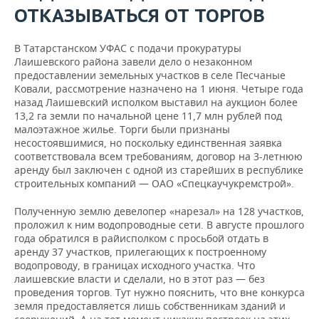
ВОДНЫЕ ВИДЫ СПОРТА
ОБРАЗОВАНИЕ
ОТКАЗЫВАТЬСЯ ОТ ТОРГОВ
ХОККЕЙ С МЯЧОМ
ПРОИСШЕСТВИЯ
В Татарстанском УФАС с подачи прокуратуры
Лаишевского района завели дело о незаконном
предоставлении земельных участков в селе Песчаные
Ковали, рассмотрение назначено на 1 июня. Четыре года
назад Лаишевский исполком выставил на аукцион более
13,2 га земли по начальной цене 11,7 млн рублей под
малоэтажное жилье. Торги были признаны
несостоявшимися, но поскольку единственная заявка
соответствовала всем требованиям, договор на 3-летнюю
аренду был заключен с одной из старейших в республике
строительных компаний — ОАО «Спецкаучукремстрой».
Полученную землю девелопер «нарезал» на 128 участков,
проложил к ним водопроводные сети. В августе прошлого
года обратился в райисполком с просьбой отдать в
аренду 37 участков, прилегающих к построенному
водопроводу, в границах исходного участка. Что
лаишевские власти и сделали, но в этот раз — без
проведения торгов. Тут нужно пояснить, что вне конкурса
земля предоставляется лишь собственникам зданий и