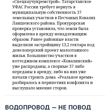
«Спецкаучукремстрой». Татарстанское
НЕФТЕХИМИЯ
УФАС России требует вернуть в
РОЗНИЧНАЯ ТОРГОВЛЯ
НОВОСТИ ТЕХНОЛОГИЙ
МЕРОПРИЯТИЯ
муниципальную собственность 37
НЕФТЬ
земельных участков в Песчаных Ковалях
ТРАНСПОРТ
IT
НОВОСТИ МЕРОПРИЯТИЙ
СПОРТ
Лаишевского района. Прокурорская
ОПК
проверка установила, что земля была
УСЛУГИ
МЕДИА
ВЫЕЗДНАЯ РЕДАКЦИЯ
НОВОСТИ СПОРТА
ОБЩЕСТВО
оформлена в аренду ненадлежащим
ЭНЕРГЕТИКА
образом. Ранее районные власти
ТЕЛЕКОММУНИКАЦИИ
БИЗНЕС-БРАНЧИ
ФУТБОЛ
НОВОСТИ ОБЩЕСТВА
ФОТОГАЛЕРЕЯ
выделили застройщику 13,2 гектара под
девелоперский проект малоэтажного
ONLINE-КОНФЕРЕНЦИИ
ХОККЕЙ
ВЛАСТЬ
СЮЖЕТЫ
жилья. Большинство участков в
коттеджном комплексе «Ковалинский»
ОТКРЫТАЯ ЛЕКЦИЯ
БАСКЕТБОЛ
ИНФРАСТРУКТУРА
СПРАВОЧНИК
уже распроданы, а спорные 37 либо
переданы в аренду, либо на них уже
ВОЛЕЙБОЛ
ИСТОРИЯ
СПИСОК ПЕРСОН
начали строить дома. «Реальное время»
ПОЛНАЯ ВЕРСИЯ
разбиралось в перипетиях конфликта и
выслушало мнение сторон.
КИБЕРСПОРТ
КУЛЬТУРА
СПИСОК КОМПАНИЙ
ФИГУРНОЕ КАТАНИЕ
МЕДИЦИНА
ВОДОПРОВОД — НЕ ПОВОД