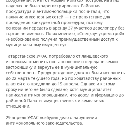
сооружений. А на тот момент никаких построек на этих
наделах не было зарегистрировано. Районная
прокуратура и антимонопольщики посчитали, что
наличие инженерных сетей — не препятствие для
проведения конкурентной процедуры, поэтому
оснований передать в аренду 37 участков девелоперу без
торгов не имелось. По их мнению, «Спецкаучукремстрой»
«необоснованно получил преимущественный доступ к
муниципальному имуществу».
Татарстанское УФАС потребовало от лаишевского
исполкома отменить постановление о передаче земли
застройщику и вернуть ее в муниципальную
собственность. Предупреждение должны были исполнить
до 22 марта текущего года, но по ходатайству районных
властей его продлили до 15 апреля. Однако и к этому
сроку ничего не было сделано, хотя муниципалитет
написал антимонопольщикам, что довел информацию до
районной Палаты имущественных и земельных
отношений.
29 апреля УФАС возбудил дело о нарушении
антимонопольного законодательства.