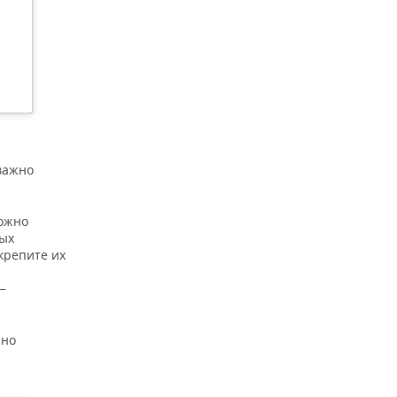
важно
Можно
ных
крепите их
—
жно