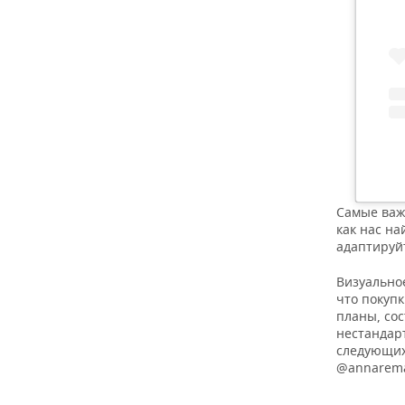
Самые важ
как нас н
адаптируйт
Визуально
что покуп
планы, со
нестандар
следующих
@annarem