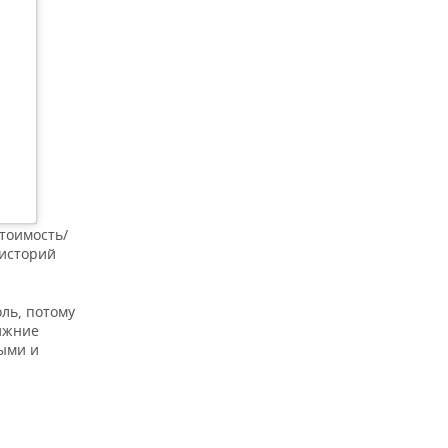
тоимость/
 историй
ль, потому
ижние
ыми и