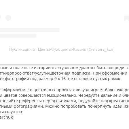
Публикация от Цветы•Сухоцветы•Казань (@sisters_kzn)
ные и полезные истории в актуальном должны быть впереди: с
айти/вопрос-ответ/услуги/цветочная подписка. При оформлении
е фотографии под размер 9 х 16, не оставляя пустых рамок.
е оформление: в цветочных проектах визуал играет большую ро
ки цветов совершаются эмоционально. Чередуйте дальние и бл
ставляйте референсы перед съемками, подумайте над креативн
тными фотографиями. Можно попробовать почерпнуть идеи из
 аккаунтов:
archuk