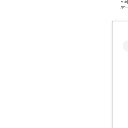
миф
дел