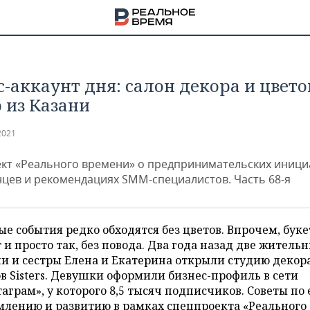
с-аккаунт дня: салон декора и цвето
р из Казани
2021
кт «Реального времени» о предпринимательских иници
нцев и рекомендациях SMM-специалистов. Часть 68-я
е события редко обходятся без цветов. Впрочем, бук
 и просто так, без повода. Два года назад две житель
и и сестры Елена и Екатерина открыли студию декор
НА
в Sisters. Девушки оформили бизнес-профиль в сети
аграм», у которого 8,5 тысяч подписчиков. Советы по 
млению и развитию в рамках спецпроекта «Реального