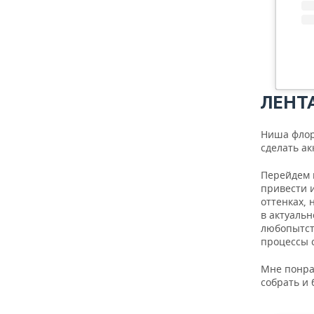
ЛЕНТ
Ниша флор
сделать а
Перейдем 
привести 
оттенках, 
в актуальн
любопытст
процессы с
Мне понра
собрать и 