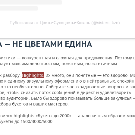
Публикация от Цветы•Сухоцветы•Казань (@sisters_kzn)
А — НЕ ЦВЕТАМИ ЕДИНА
истики — конкурентная и сложная для продвижения. Поэтому 
ккаунт максимально простым, понятным, но эстетичным.
к разбору.
Highlights:
их много, они понятные — это здорово. 
их к единому визуальному оформлению в нейтральных, спокой
но это необязательно. Соберите часто задаваемые вопросы и за
ое, чтобы снизить поток сообщений в директ и удовлетворить
во аудитории. Было бы здорово показывать больше закулисья 
бора букетов и ваших мастеров.
вился highlights «Букеты до 2000» — аналогичным образом мо
букеты до 1500/3000/5000.