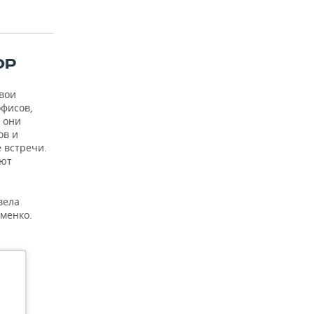
.
ОР
вои
офисов,
9 они
ов и
 встречи.
яют
вела
менко.