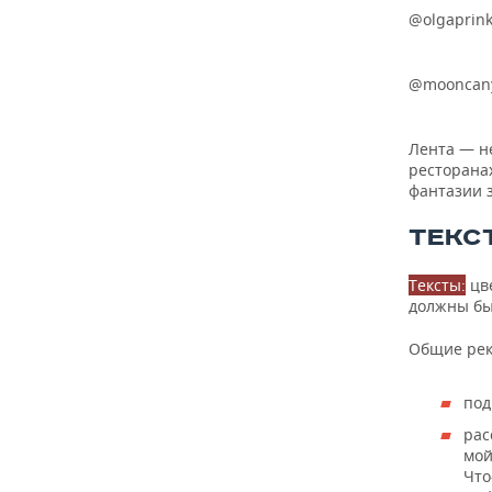
@olgaprin
@mooncan
Лента — н
ресторанах
фантазии 
ТЕКС
Тексты:
цве
должны бы
Общие рек
под
рас
мой
Что