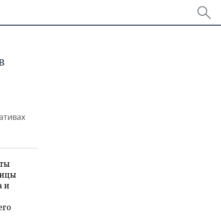
в
ативах
еты
ницы
а и
его