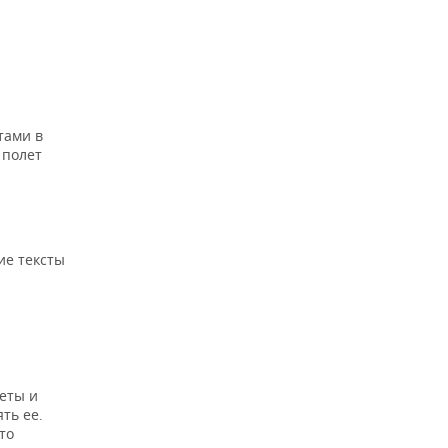
тами в
 полет
ие тексты
веты и
ть ее.
то