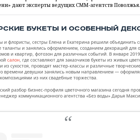
ени» дают эксперты ведущих СММ-агентств Поволжья
РСКИЕ БУКЕТЫ И ОСОБЕННЫЙ ДЕК
ы и флористы, сестры Елена и Екатерина решили объединить с
е таланты и занялись оформлением, созданием декораций для 
омов и квартир, фотозон для различных событий. В январе 201
вой
салон
, где составляют для заказчиков букеты из живых цвет
 из сухостоя, проводят мастер-классы и различные творческие
го времени девушки занялись новым направлением — оформл
 композициями из них свадебные торжества.
ский разбор бизнес-профиля цветочного магазина сегодня про
енеджер коммуникационного агентства «Без воды» Дарья Макси