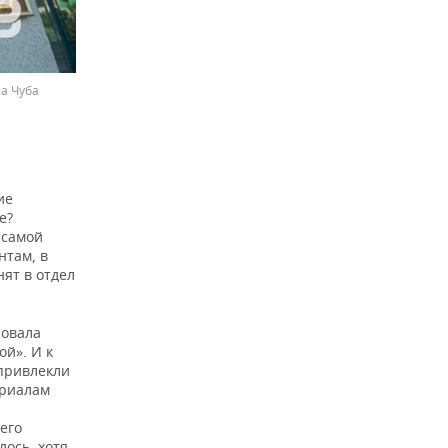
а Чуба
ие
е?
 самой
нтам, в
ят в отдел
ровала
ой». И к
 привлекли
ериалам
его
ось, хотя,