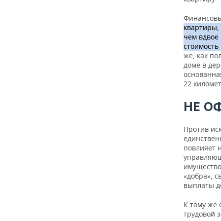
Финансовы
квартиры,
чем вдвое 
стоимость 
же, как по
доме в дер
основанная
22 километ
НЕ О
Против ис
единствен
повлияет 
управляющ
имущество,
«добра», с
выплаты д
К тому же
трудовой з