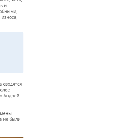
ь и
собными,
 износа,
а сводятся
более
то Андрей
тмены
е не были