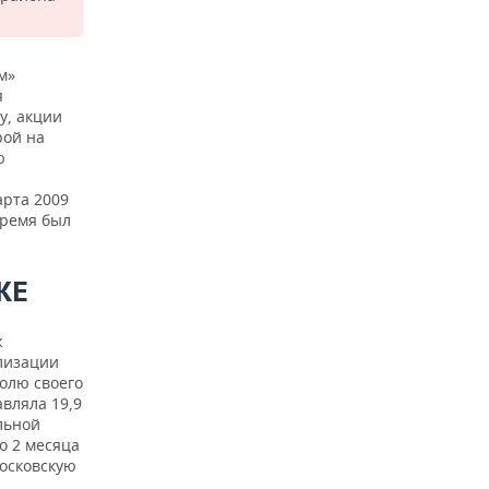
м»
я
у, акции
рой на
ю
арта 2009
время был
ЖЕ
ж
ализации
олю своего
авляла 19,9
льной
о 2 месяца
московскую