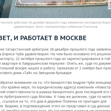
станский арбитраж 28 декабря прошлого года заявление наследника Борис
удовлетворил.
realnoevremya.ru/Максим Платонов
ЕТ, И РАБОТАЕТ В МОСКВЕ
нее татарстанский арбитраж 28 декабря прошлого года заявлен
а Бориса Чуба удовлетворил. На чем было основано это решени
аспорту, 22 октября прошлого года он зарегистрировался в той
 квартире в Лаврушинском переулке. Опять же, судя по докуме
ольной вскоре нашел и работу: приказом от 2 ноября был прин
гового дома «Тай» на Звездном бульваре.
 обратил внимание на то, что банкротство Андрея Чуба иниции
 (по крайне мере, по юридическому адресу) компания «Новостр
ной ответственности в рамках банкротного дела последней его
ю Арбитражного суда Москвы. К тому же должник, судя по мат
 ссылался на то, что дом в деревне Полянка не пригоден для
. Видимо, в подтверждение этого он представил в суд данные 
 15 декабря прошлого года. На тот момент жилище не отапливал