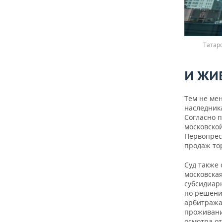
Татар
И ЖИВ
Тем не ме
наследник
Согласно п
московской
Первопрест
продаж тор
Суд также
московская
субсидиар
по решени
арбитража,
проживания
осмотра от