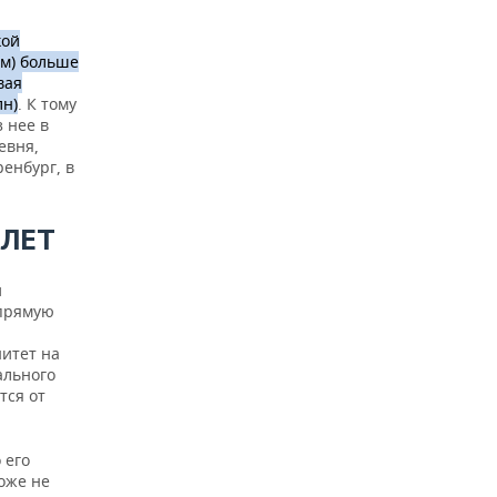
кой
 м) больше
вая
лн)
. К тому
 нее в
евня,
ренбург, в
 ЛЕТ
и
апрямую
итет на
ального
тся от
 его
тоже не