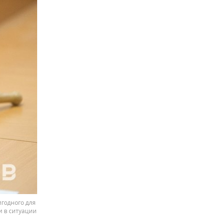
годного для
и в ситуации