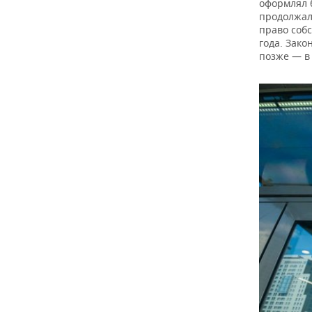
оформлял 
продолжал
право соб
года. Зако
позже — в