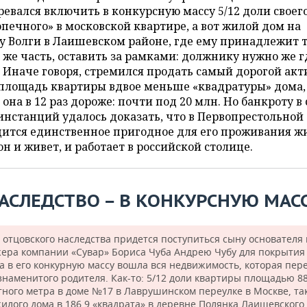
евался включить в конкурсную массу 5/12 доли своег
печного» в московской квартире, а вот жилой дом на
у Волги в Лаишевском районе, где ему принадлежит 
 же часть, оставить за рамками: должнику нужно же г
 Иначе говоря, стремился продать самый дорогой акт
 площадь квартиры вдвое меньше «квадратуры» дома,
 она в 12 раз дороже: почти под 20 млн. Но банкроту в
инстанций удалось доказать, что в Первопрестольной
ится единственное пригодное для его проживания ж
он и живет, и работает в российской столице.
НАСЛЕДСТВО
В КОНКУРСНУЮ МАС
—
 отцовского наследства придется поступиться сыну основателя 
ера компании «Сувар» Бориса Чуба Андрею Чубу для покрытия 
а в его конкурную массу вошла вся недвижимость, которая пе
 знаменитого родителя. Как-то: 5/12 доли квартиры площадью 88
тного метра в доме №17 в Лаврушинском переулке в Москве, та
жилого дома в 186,9 «квадрата» в деревне Полянка Лаишевского