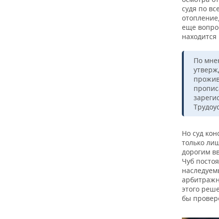
судя по вс
отопление
еще вопрос
находится
По мне
утверж
прожив
прописа
зареги
Трудоус
Но суд ко
только лиш
дорогим вв
Чуб постоя
наследуем
арбитражн
этого реш
бы провер