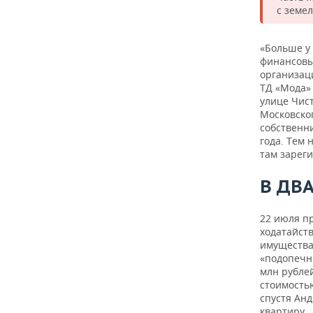
ВОДНЫЕ ВИДЫ СПОРТА
ОБРАЗОВАНИЕ
с земе
ХОККЕЙ С МЯЧОМ
ПРОИСШЕСТВИЯ
«Больше у 
финансовы
организац
ТД «Мода» 
улице Чис
Московског
собственн
года. Тем
там зарег
В ДВА
22 июля п
ходатайст
имущества
«подопечно
млн рубле
стоимостью
спустя Ан
квартиру.