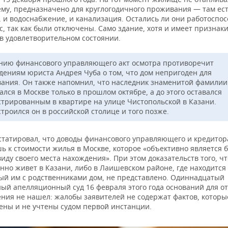
ему, предназначено для круглогодичного проживания — там ест
, и водоснабжение, и канализация. Остались ли они работоспо
, так как были отключены. Само здание, хотя и имеет признаки
 в удовлетворительном состоянии.
нию финансового управляющего акт осмотра противоречит
дениям юриста Андрея Чуба о том, что дом непригоден для
ания. Он также напомнил, что наследник знаменитой фамилии
лся в Москве только в прошлом октябре, а до этого оставался
стрированным в квартире на улице Чистопольской в Казани.
троился он в российской столице и того позже.
нстатировал, что доводы финансового управляющего и кредитор
ь к стоимости жилья в Москве, которое «объективно является 
иду своего места нахождения». При этом доказательств того, ч
нно живет в Казани, либо в Лаишевском районе, где находится
ый им с родственниками дом, не представлено. Одиннадцатый
ый апелляционный суд 16 февраля этого года оснований для о
ения не нашел: жалобы заявителей не содержат фактов, которы
ены и не учтены судом первой инстанции.