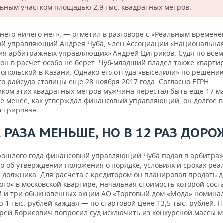
льным участком площадью 2,9 тыс. квадратных метров.
него ничего нет», — отметил в разговоре с «Реальным времене
й управляющий Андрея Чуба, член Ассоциации «Национальна
ия арбитражных управляющих» Андрей Цитриков. Судя по всем
он в расчет особо не берет. Чуб-младший владел также кварти
топольской в Казани. Однако его оттуда «выселили» по решени
о райсуда столицы еще 28 ноября 2017 года. Согласно ЕГРН
иком этих квадратных метров мужчина перестал быть еще 17 м
 не менее, как утверждал финансовый управляющий, он долгое 
истрирован.
 РАЗА МЕНЬШЕ, НО В 12 РАЗ ДОРО
рошлого года финансовый управляющий Чуба подал в арбитра
во об утверждении положения о порядке, условиях и сроках ре
 должника. Для расчета с кредитором он планировал продать д
го» в московской квартире, начальная стоимость которой сост
й и три обыкновенных акции АО «Торговый дом «Мода» номина
 1 тыс. рублей каждая — по стартовой цене 13,5 тыс. рублей. Н
дрей Борисович попросил суд исключить из конкурсной массы 