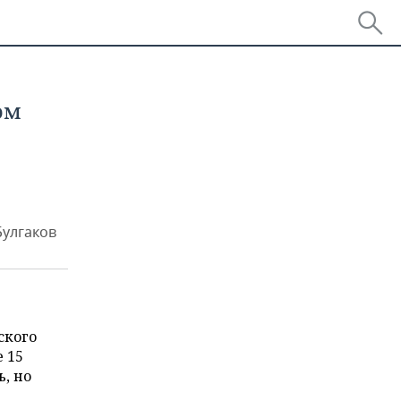
ом
Булгаков
ского
 15
, но