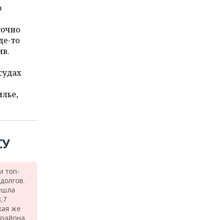
о
точно
де-то
ив.
 судах
илье,
СУ
и топ-
долгов.
решла
,7
кая же
 района