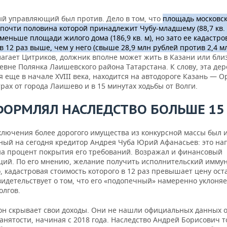
й управляющий был против. Дело в том, что
площадь московс
 почти половина которой принадлежит Чубу-младшему (88,7 кв.
меньше площади жилого дома (186,9 кв. м), но зато ее кадастро
в 12 раз выше, чем у него (свыше 28,9 млн рублей против 2,4 м
лагает Цитриков, должник вполне может жить в Казани или близ
евне Полянка Лаишевского района Татарстана. К слову, эта дер
 еще в начале XVIII века, находится на автодороге Казань — О
рах от города Лаишево и в 15 минутах ходьбы от Волги.
ФОРМЛЯЛ НАСЛЕДСТВО БОЛЬШЕ 15
ключения более дорогого имущества из конкурсной массы был 
ный на сегодня кредитор Андрея Чуба Юрий Афанасьев: это н
на процент покрытия его требований. Возражал и финансовый
ий. По его мнению, желание получить исполнительский иммун
 кадастровая стоимость которого в 12 раз превышает цену ост
видетельствует о том, что его «подопечный» намеренно уклоняе
олгов.
 он скрывает свои доходы. Они не нашли официальных данных о
анятости, начиная с 2018 года. Наследство Андрей Борисович 