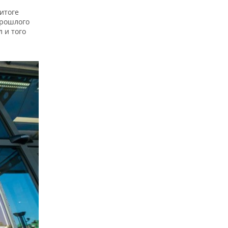
итоге
прошлого
 и того