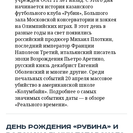
учрежден ООН 11 лет назад. С этого дня
НЕФТЕХИМИЯ
начинается история казанского
РОЗНИЧНАЯ ТОРГОВЛЯ
НОВОСТИ ТЕХНОЛОГИЙ
МЕРОПРИЯТИЯ
футбольного клуба «Рубин», Большого
НЕФТЬ
зала Московской консерватории и хоккея
ТРАНСПОРТ
IT
НОВОСТИ МЕРОПРИЯТИЙ
СПОРТ
на Олимпийских играх. В этот день в
ОПК
разные годы на свет появились
УСЛУГИ
МЕДИА
ВЫЕЗДНАЯ РЕДАКЦИЯ
НОВОСТИ СПОРТА
ОБЩЕСТВО
российский продюсер Михаил Плоткин,
ЭНЕРГЕТИКА
последний император Франции
ТЕЛЕКОММУНИКАЦИИ
БИЗНЕС-БРАНЧИ
ФУТБОЛ
НОВОСТИ ОБЩЕСТВА
Наполеон Третий, итальянский писатель
ФОТОГАЛЕРЕЯ
эпохи Возрождения Пьетро Аретино,
русский князь декабрист Евгений
ONLINE-КОНФЕРЕНЦИИ
ХОККЕЙ
ВЛАСТЬ
СЮЖЕТЫ
Оболенский и многие другие. Среди
печальных событий 20 апреля массовое
ОТКРЫТАЯ ЛЕКЦИЯ
БАСКЕТБОЛ
ИНФРАСТРУКТУРА
СПРАВОЧНИК
убийство в американской школе
«Колумбайн». Подробнее о самых
ВОЛЕЙБОЛ
ИСТОРИЯ
СПИСОК ПЕРСОН
ПОЛНАЯ ВЕРСИЯ
значимых событиях даты — в обзоре
«Реального времени».
КИБЕРСПОРТ
КУЛЬТУРА
СПИСОК КОМПАНИЙ
ФИГУРНОЕ КАТАНИЕ
МЕДИЦИНА
ДЕНЬ РОЖДЕНИЯ «РУБИНА» И