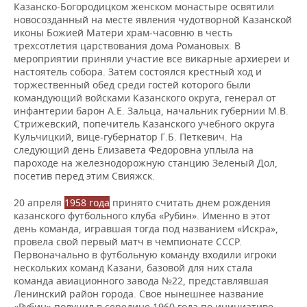
Казанско-Богородицком женском монастыре освятили
новосозданный на месте явления чудотворной Казанской
иконы Божией Матери храм-часовню в честь
трехсотлетия царствования дома Романовых. В
мероприятии приняли участие все викарные архиереи и
настоятель собора. Затем состоялся крестный ход и
торжественный обед среди гостей которого были
командующий войсками Казанского округа, генерал от
инфантерии барон А.Е. Зальца, начальник губернии М.В.
Стрижевский, попечитель Казанского учебного округа
Кульчицкий, вице-губернатор Г.Б. Петкевич. На
следующий день Елизавета Федоровна уплыла на
пароходе на железнодорожную станцию Зеленый Дол,
посетив перед этим Свияжск.
20 апреля
1958 года
принято считать днем рождения
казанского футбольного клуба «Рубин». Именно в этот
день команда, игравшая тогда под названием «Искра»,
провела свой первый матч в чемпионате СССР.
Первоначально в футбольную команду входили игроки
нескольких команд Казани, базовой для них стала
команда авиационного завода №22, представлявшая
Ленинский район города. Свое нынешнее название
«Рубин» получил в середине 1960 года по инициативе