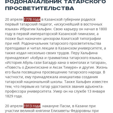
РОДОНАЧАЛЬНИК ТАТАРСКОГО
ВОДНЫЕ ВИДЫ СПОРТА
ОБРАЗОВАНИЕ
ПРОСВЕТИТЕЛЬСТВА
ХОККЕЙ С МЯЧОМ
ПРОИСШЕСТВИЯ
20 апреля
1778 года
в Казанской губернии родился
первый татарский педагог, «искуснейший в восточных
языках» Ибрагим Хальфин. Свою карьеру он начал в 1800
году в первой императорской Казанской гимназии, а
позже был назначен цензором Азиатской типографии
при ней. Родоначальник татарского просветительства
преподавал и читал лекции в Казанском университете, а
также издал несколько своих трудов. Перу Хальфина
принадлежит «Азбука и грамматика татарского языка»,
«История Абуль-гази Багадур-хана о монголах и татарах»,
«Повесть о Джингисхане и Аксак Тимуре» и другие. Жизнь
его была посвящена просвещению татарского народа. В
частности, ему принадлежала инициатива создания
татарской национальной школы. Также Хальфин известен
тем, что первым из татар удостоился звания адъюнкта-
профессора университета. Умер он на службе 13 января
1829 года.
20 апреля
1913 года
, накануне Пасхи, в Казани при
участии великой княгини Елизаветы Федоровны при