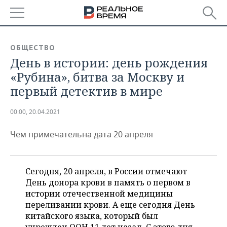
РЕГИОНЫ
ОБЩЕСТВО
День в истории: день рождения
БАШКОРТОСТАН
НОВОСТИ
«Рубина», битва за Москву и
ТАТАРСТАН
АНАЛИТИКА
первый детектив в мире
УДМУРТИЯ
НОВОСТИ АНАЛИТИКИ
ЭКОНОМИКА
00:00, 20.04.2021
ДЕКЛАРАЦИИ О ДОХОДАХ
НОВОСТИ ЭКОНОМИКИ
ПРОМЫШЛЕННОСТЬ
Чем примечательна дата 20 апреля
КОРОЛИ ГОСЗАКАЗА ПФО
ФИНАНСЫ
НОВОСТИ
НЕДВИЖИМОСТЬ
ПРОМЫШЛЕННОСТИ
Сегодня, 20 апреля, в России отмечают
ВУЗЫ ТАТАРСТАНА
БАНКИ
НОВОСТИ НЕДВИЖИМОСТИ
АВТО
День донора крови в память о первом в
АГРОПРОМ
истории отечественной медицины
КОМУ ПРИНАДЛЕЖАТ
БЮДЖЕТ
НОВОСТИ АВТО
БИЗНЕС
переливании крови. А еще сегодня День
ТОРГОВЫЕ ЦЕНТРЫ
МАШИНОСТРОЕНИЕ
ТАТАРСТАНА
китайского языка, который был
ИНВЕСТИЦИИ
НОВОСТИ БИЗНЕСА
ТЕХНОЛОГИИ