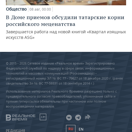
Общество
08 авг, 00:00
В Доме приемов обсудили татарские корни
российского меценатства
Завершается работа над новой книгой «Квартал изящных
искусств ASG»
© 2015 - 2026 Сетевое издание «Реальное время» Зарегистрировано
Федеральной службой по надзору в сфере связи, информационных
технологий и массовых коммуникаций (Роскомнадзор) –
регистрационный номер ЭЛ № ФС 77 - 79627 от 18 декабря 2020 г. (ранее
свидетельство Эл № ФС 77-59331 от 18 сентября 2014 г.)
Использование материалов Реального Времени разрешено только с
предварительного согласия правообладателей, упоминание сайта и
прямая гиперссылка обязательны при частичном или полном
воспроизведении материалов.
18+
RU
EN
РЕДАКЦИЯ