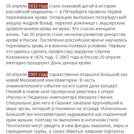
20 апреля
1832 года
стало знаковой датой в истории
российской медицины — в Петербурге провели первое
переливание крови. Операцию выполнил петербургский
акушер Андрей Вольф, перелил роженице с акушерским
кровотечением кровь ее мужа. Это спасло женщине
жизнь. Так 20 апреля стало началом развития донорства
крови в России. Постепенно российские врачи научились
переливать кровь и в военно-полевых условиях. Первым
это удалось сделать профессору хирургии Сергею
Коломнину в 1876 году. С 2007 года в России 20 апреля
ежегодно празднуют День донора крови.
20 апреля
1901 года
торжественно открылся Большой зал
новой Московской консерватории. В честь
знаменательного события на его сцене дали концерт.
Первой в новом зале прозвучала увертюра к опере
«Руслан и Людмила» композитора Михаила Глинки.
Специально для него в Париже заказали крупнейший в
мире орган, который установили на эстраде. Изначально
Большой зал консерватории задумывался как подлинный
храм музыки, поэтому он выполнен в античном стиле.
Посетители могут увидеть в нем фигуры амазонок, лиры и
скрещенные трубы, а также обвитые лаврами портреты