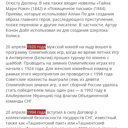
Огюсту Дюпену. В нее также входят новеллы «Тайна
Мари Роже» (1842) и «Похищенное письмо» (1844).
Приемы, которые использовал Аллан По для создания
образа главного героя, расследующего преступление,
позже переняли и другие писатели. В частности, Артур
Конон Дойл использовал их для создания Шерлока
Холмса.
20 апреля
1920 года
мужской хоккей на льду вошел в
программу Олимпийских игр, когда во время летних Игр
в Антверпене (Бельгия) прошел турнир по хоккею с
шайбой. Проводить на зимних Олимпийских играх его
начали с 1924 года. Для женских хоккейных команд в
рамках этого мероприятия он проводится с 1998 года.
Советские хоккеисты выиграли семь из девяти
Олимпийских зимних игр, а вот сборной России удалось
стать победителем лишь один раз — в 1992 году в
Альбервилле (Франция) под флагом Объединенной
команды СНГ.
20 апреля
1994 года
вступил в силу Договор о
коллективной безопасности государств СНГ, известный
также как «Ташкентский пакт» или «Ташкентский