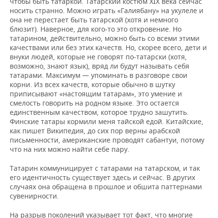
чтобы быть татаркой. Татарский костюм XIX века сейчас
носить странно. Можно играть «Галиябану» на укулеле и
она не перестает быть татарской (хотя и немного
блюзит). Наверное, для кого-то это откровение. Но
татарином, действительно, можно быть со всеми этими
качествами или без этих качеств. Но, скорее всего, дети и
внуки людей, которые не говорят по-татарски (хотя,
возможно, знают язык), вряд ли будут называть себя
татарами. Максимум — упоминать в разговоре свои
корни. Из всех качеств, которые обычно в шутку
приписывают «настоящим татарам», это умение и
смелость говорить на родном языке. Это остается
единственным качеством, которое трудно зашутить.
Финские татары кормили меня тайской едой. Китайские,
как пишет Википедия, до сих пор верны арабской
письменности, американские проводят сабантуи, потому
что на них можно найти себе пару.
Татарин коммуницирует с татарами на татарском, и так
его идентичность существует здесь и сейчас. В других
случаях она обращена в прошлое и обшита паттернами
сувенирности.
На разрыв поколений указывает тот факт, что многие