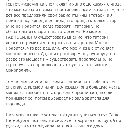
торте», «изюминка спектакля» и явно ещё какая-то ягода,
что мои слова и я сама в противовес всем остальным, что
вот все предложили свои варианты «чын татар», а я
пришла под конец и решила, кто прав, а кто лжетатар.
Мне не нравится, когда говорят: «татарину не
обязательно говорить на татарском». Не может
РАВНОСИЛЬНО существовать мнение, что татарин
должен стремиться говорить на татарском. Мне не
нравится, что все решили, что мое мнение отменяет
мнение первого. Да, они противоречат друг другу, но
разве это мешает им существовать параллельно, не
соревнуясь за правильность, ох уж эта российская
монополия».
Тем не менее мне не с кем ассоциировать себя в этом
спектакле, кроме Лилии. Во-первых, она большую часть
монолога говорит на татарском. Спрашивает, все ли
понимают ее, потом вызывает из зала зрителя для
перевода.
Низамова в школе хотела поступить учиться в вуз Санкт-
Петербурга, поэтому готовилась, говорила с подругой по-
русски, за что получила нагоняй — она же дочь