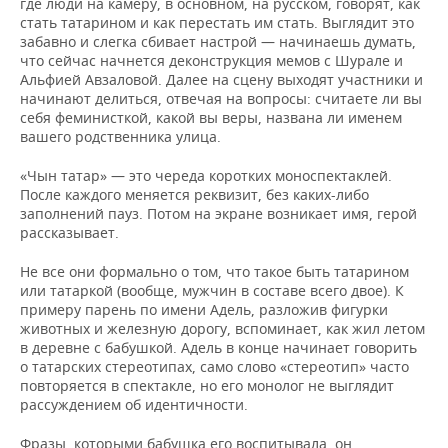
ВОДНЫЕ ВИДЫ СПОРТА
ОБРАЗОВАНИЕ
где люди на камеру, в основном, на русском, говорят, как
стать татарином и как перестать им стать. Выглядит это
забавно и слегка сбивает настрой — начинаешь думать,
ХОККЕЙ С МЯЧОМ
ПРОИСШЕСТВИЯ
что сейчас начнется деконструкция мемов с Шурале и
Альфией Авзаловой. Далее на сцену выходят участники и
начинают делиться, отвечая на вопросы: считаете ли вы
себя феминисткой, какой вы веры, названа ли именем
вашего родственника улица.
«Чын татар» — это череда коротких моноспектаклей.
После каждого меняется реквизит, без каких-либо
заполнений пауз. Потом на экране возникает имя, герой
рассказывает.
Не все они формально о том, что такое быть татарином
или татаркой (вообще, мужчин в составе всего двое). К
примеру парень по имени Адель, разложив фигурки
животных и железную дорогу, вспоминает, как жил летом
в деревне с бабушкой. Адель в конце начинает говорить
о татарских стереотипах, само слово «стереотип» часто
повторяется в спектакле, но его монолог не выглядит
рассуждением об идентичности.
Фразы, которыми бабушка его воспитывала, он