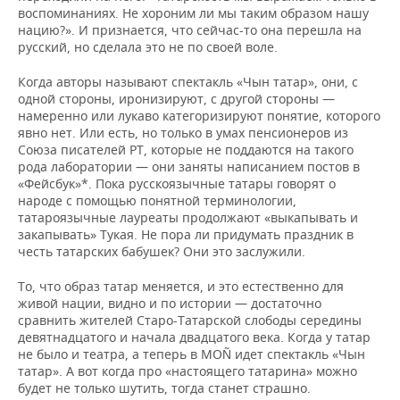
воспоминаниях. Не хороним ли мы таким образом нашу
нацию?». И признается, что сейчас-то она перешла на
русский, но сделала это не по своей воле.
Когда авторы называют спектакль «Чын татар», они, с
одной стороны, иронизируют, с другой стороны —
намеренно или лукаво категоризируют понятие, которого
явно нет. Или есть, но только в умах пенсионеров из
Союза писателей РТ, которые не поддаются на такого
рода лаборатории — они заняты написанием постов в
«Фейсбук»*. Пока русскоязычные татары говорят о
народе с помощью понятной терминологии,
татароязычные лауреаты продолжают «выкапывать и
закапывать» Тукая. Не пора ли придумать праздник в
честь татарских бабушек? Они это заслужили.
То, что образ татар меняется, и это естественно для
живой нации, видно и по истории — достаточно
сравнить жителей Старо-Татарской слободы середины
девятнадцатого и начала двадцатого века. Когда у татар
не было и театра, а теперь в MOÑ идет спектакль «Чын
татар». А вот когда про «настоящего татарина» можно
будет не только шутить, тогда станет страшно.