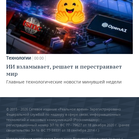
Технологии
00:00
ИИ взламывает, решает и перестраивает
мир
Главные технологические новости минувшей недели
© 2015 - 2026 Сетевое издание «Реальное время» Зарегистрировано
Федеральной службой по надзору в сфере связи, информационных
технологий и массовых коммуникаций (Роскомнадзор) –
регистрационный номер ЭЛ № ФС 77 - 79627 от 18 декабря 2020 г. (ранее
свидетельство Эл № ФС 77-59331 от 18 сентября 2014 г.)
Использование материалов Реального Времени разрешено только с