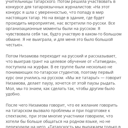
учительницы татарского. Потом решила участвовать в
конкурсе для татароязычных журналистов: «На этот
конкурс я шла с уверенностью, что попаду в мир
настоящих татар. Но на входе в здание, где будет
проходить мероприятие, нас встретили по-русски. Все
организационные моменты были на русском. Я
чувствовала себя так, будто участвую в каком-то большом
обмане. Я не выиграла, и для меня это было большой
честью».
Потом Низамова переходит на русский и рассказывает,
что выиграв грант на целевое обучение от «Татмедиа»,
поступила на журфак. В ее группе были несколько не
понимающих по-татарски студентов, поэтому первый
курс они учились на русском. «Мы же татары!» — говорит
Низамова, делает паузу, хочется от этой паузы рыдать.
Мол, мы-то знаем, как сделать так, чтобы другим было
удобно.
После чего Низамова говорит, что ее желание говорить
на татарском вызвало проблемы и при подготовке к
спектаклю, при этом многие участники говорили, что
хотели бы больше общаться на родном языке, но не
переходили на него. «Татарскость мы выражаем только в