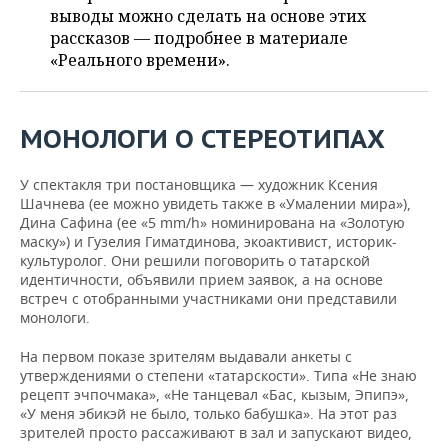
НЕФТЕХИМИЯ
выводы можно сделать на основе этих
РОЗНИЧНАЯ ТОРГОВЛЯ
НОВОСТИ ТЕХНОЛОГИЙ
рассказов — подробнее в материале
МЕРОПРИЯТИЯ
НЕФТЬ
«Реального времени».
ТРАНСПОРТ
IT
НОВОСТИ МЕРОПРИЯТИЙ
СПОРТ
ОПК
УСЛУГИ
МЕДИА
ВЫЕЗДНАЯ РЕДАКЦИЯ
НОВОСТИ СПОРТА
ОБЩЕСТВО
МОНОЛОГИ О СТЕРЕОТИПАХ
ЭНЕРГЕТИКА
ТЕЛЕКОММУНИКАЦИИ
БИЗНЕС-БРАНЧИ
ФУТБОЛ
НОВОСТИ ОБЩЕСТВА
ФОТОГАЛЕРЕЯ
У спектакля три постановщика — художник Ксения
Шачнева (ее можно увидеть также в «Умалении мира»),
ONLINE-КОНФЕРЕНЦИИ
ХОККЕЙ
ВЛАСТЬ
СЮЖЕТЫ
Дина Сафина (ее «5 mm/h» номинирована на «Золотую
маску») и Гузелия Гиматдинова, экоактивист, историк-
культуролог. Они решили поговорить о татарской
ОТКРЫТАЯ ЛЕКЦИЯ
БАСКЕТБОЛ
ИНФРАСТРУКТУРА
СПРАВОЧНИК
идентичности, объявили прием заявок, а на основе
встреч с отобранными участниками они представили
ВОЛЕЙБОЛ
ИСТОРИЯ
СПИСОК ПЕРСОН
ПОЛНАЯ ВЕРСИЯ
монологи.
На первом показе зрителям выдавали анкеты с
КИБЕРСПОРТ
КУЛЬТУРА
СПИСОК КОМПАНИЙ
утверждениями о степени «татарскости». Типа «Не знаю
рецепт эчпочмака», «Не танцевал «Бас, кызым, Эпипэ»,
ФИГУРНОЕ КАТАНИЕ
МЕДИЦИНА
«У меня эбикэй не было, только бабушка». На этот раз
зрителей просто рассаживают в зал и запускают видео,