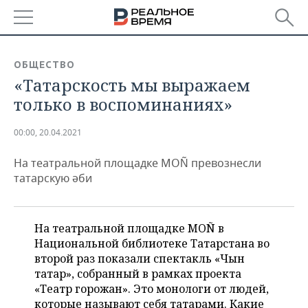
РЕГИОНЫ
ОБЩЕСТВО
«Татарскость мы выражаем
БАШКОРТОСТАН
НОВОСТИ
только в воспоминаниях»
ТАТАРСТАН
АНАЛИТИКА
00:00, 20.04.2021
УДМУРТИЯ
НОВОСТИ АНАЛИТИКИ
ЭКОНОМИКА
На театральной площадке MOÑ превознесли
ДЕКЛАРАЦИИ О ДОХОДАХ
НОВОСТИ ЭКОНОМИКИ
ПРОМЫШЛЕННОСТЬ
татарскую әби
КОРОЛИ ГОСЗАКАЗА ПФО
ФИНАНСЫ
НОВОСТИ
НЕДВИЖИМОСТЬ
ПРОМЫШЛЕННОСТИ
На театральной площадке MOÑ в
ВУЗЫ ТАТАРСТАНА
БАНКИ
НОВОСТИ НЕДВИЖИМОСТИ
АВТО
Национальной библиотеке Татарстана во
АГРОПРОМ
второй раз показали спектакль «Чын
КОМУ ПРИНАДЛЕЖАТ
БЮДЖЕТ
НОВОСТИ АВТО
БИЗНЕС
татар», собранный в рамках проекта
ТОРГОВЫЕ ЦЕНТРЫ
МАШИНОСТРОЕНИЕ
«Театр горожан». Это монологи от людей,
ТАТАРСТАНА
ИНВЕСТИЦИИ
НОВОСТИ БИЗНЕСА
ТЕХНОЛОГИИ
которые называют себя татарами. Какие