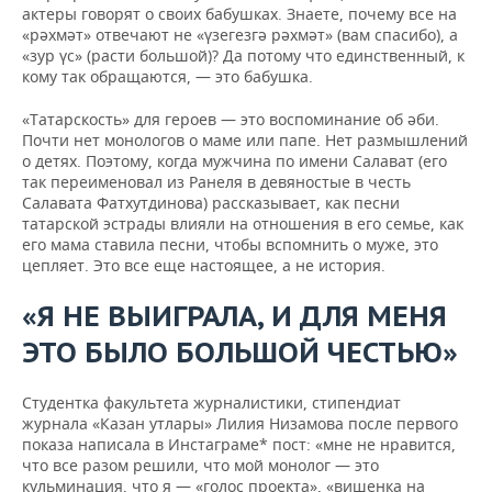
актеры говорят о своих бабушках. Знаете, почему все на
«рәхмәт» отвечают не «үзегезгә рәхмәт» (вам спасибо), а
«зур үс» (расти большой)? Да потому что единственный, к
кому так обращаются, — это бабушка.
«Татарскость» для героев — это воспоминание об әби.
Почти нет монологов о маме или папе. Нет размышлений
о детях. Поэтому, когда мужчина по имени Салават (его
так переименовал из Ранеля в девяностые в честь
Салавата Фатхутдинова) рассказывает, как песни
татарской эстрады влияли на отношения в его семье, как
его мама ставила песни, чтобы вспомнить о муже, это
цепляет. Это все еще настоящее, а не история.
«Я НЕ ВЫИГРАЛА, И ДЛЯ МЕНЯ
ЭТО БЫЛО БОЛЬШОЙ ЧЕСТЬЮ»
Студентка факультета журналистики, стипендиат
журнала «Казан утлары» Лилия Низамова после первого
показа написала в Инстаграме* пост: «мне не нравится,
что все разом решили, что мой монолог — это
кульминация, что я — «голос проекта», «вишенка на