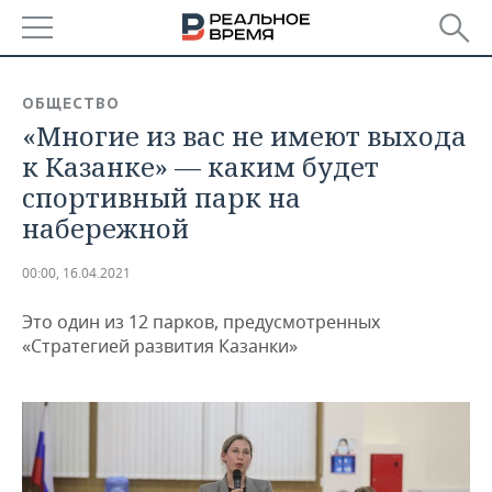
РЕГИОНЫ
ОБЩЕСТВО
«Многие из вас не имеют выхода
БАШКОРТОСТАН
НОВОСТИ
к Казанке» — каким будет
ТАТАРСТАН
АНАЛИТИКА
спортивный парк на
набережной
УДМУРТИЯ
НОВОСТИ АНАЛИТИКИ
ЭКОНОМИКА
00:00, 16.04.2021
ДЕКЛАРАЦИИ О ДОХОДАХ
НОВОСТИ ЭКОНОМИКИ
ПРОМЫШЛЕННОСТЬ
Это один из 12 парков, предусмотренных
КОРОЛИ ГОСЗАКАЗА ПФО
ФИНАНСЫ
НОВОСТИ
НЕДВИЖИМОСТЬ
«Стратегией развития Казанки»
ПРОМЫШЛЕННОСТИ
ВУЗЫ ТАТАРСТАНА
БАНКИ
НОВОСТИ НЕДВИЖИМОСТИ
АВТО
АГРОПРОМ
КОМУ ПРИНАДЛЕЖАТ
БЮДЖЕТ
НОВОСТИ АВТО
БИЗНЕС
ТОРГОВЫЕ ЦЕНТРЫ
МАШИНОСТРОЕНИЕ
ТАТАРСТАНА
ИНВЕСТИЦИИ
НОВОСТИ БИЗНЕСА
ТЕХНОЛОГИИ