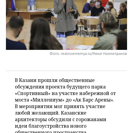
НЕФТЕХИМИЯ
РОЗНИЧНАЯ ТОРГОВЛЯ
НОВОСТИ ТЕХНОЛОГИЙ
МЕРОПРИЯТИЯ
НЕФТЬ
ТРАНСПОРТ
IT
НОВОСТИ МЕРОПРИЯТИЙ
СПОРТ
ОПК
УСЛУГИ
МЕДИА
ВЫЕЗДНАЯ РЕДАКЦИЯ
НОВОСТИ СПОРТА
ОБЩЕСТВО
ЭНЕРГЕТИКА
ТЕЛЕКОММУНИКАЦИИ
БИЗНЕС-БРАНЧИ
ФУТБОЛ
НОВОСТИ ОБЩЕСТВА
ФОТОГАЛЕРЕЯ
Фото: realnoevremya.ru/Ринат Назметдинов
ONLINE-КОНФЕРЕНЦИИ
ХОККЕЙ
ВЛАСТЬ
СЮЖЕТЫ
ОТКРЫТАЯ ЛЕКЦИЯ
БАСКЕТБОЛ
ИНФРАСТРУКТУРА
СПРАВОЧНИК
В Казани прошли общественные
обсуждения проекта будущего парка
ВОЛЕЙБОЛ
ИСТОРИЯ
СПИСОК ПЕРСОН
«Спортивный» на участке набережной от
ПОЛНАЯ ВЕРСИЯ
моста «Миллениум» до «Ак Барс Арены».
В мероприятии мог принять участие
КИБЕРСПОРТ
КУЛЬТУРА
СПИСОК КОМПАНИЙ
любой желающий. Казанские
архитекторы обсудили с горожанами
ФИГУРНОЕ КАТАНИЕ
МЕДИЦИНА
идеи благоустройства нового
общественного пространства.