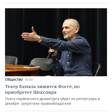
Общество
00:00
Театр Камала лишится Фоссе, но
приобретет Шекспира
Пьеса норвежского драматурга уйдет из репертуара в
декабре: запретили правообладатели