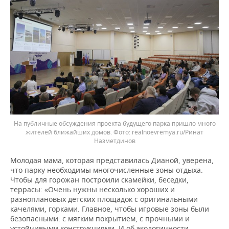
На публичные обсуждения проекта будущего парка пришло много
жителей ближайших домов.
realnoevremya.ru/Ринат
Назметдинов
Молодая мама, которая представилась Дианой, уверена,
что парку необходимы многочисленные зоны отдыха.
Чтобы для горожан построили скамейки, беседки,
террасы: «Очень нужны несколько хороших и
разноплановых детских площадок с оригинальными
качелями, горками. Главное, чтобы игровые зоны были
безопасными: с мягким покрытием, с прочными и
устойчивыми конструкциями. И об экологичности