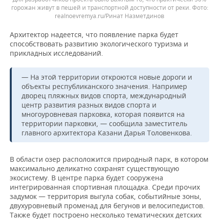
горожан живут в пешей и транспортной доступности от реки.
realnoevremya.ru/Ринат Назметдинов
Архитектор надеется, что появление парка будет
способствовать развитию экологического туризма и
прикладных исследований.
— На этой территории откроются новые дороги и
объекты республиканского значения. Например
дворец пляжных видов спорта, международный
центр развития разных видов спорта и
многоуровневая парковка, которая появится на
территории парковки, — сообщила заместитель
главного архитектора Казани Дарья Толовенкова.
В области озер расположится природный парк, в котором
максимально деликатно сохранят существующую
экосистему. В центре парка будет сооружена
интегрированная спортивная площадка. Среди прочих
задумок — территория выгула собак, событийные зоны,
двухуровневый променад для бегунов и велосипедистов.
Также будет построено несколько тематических детских