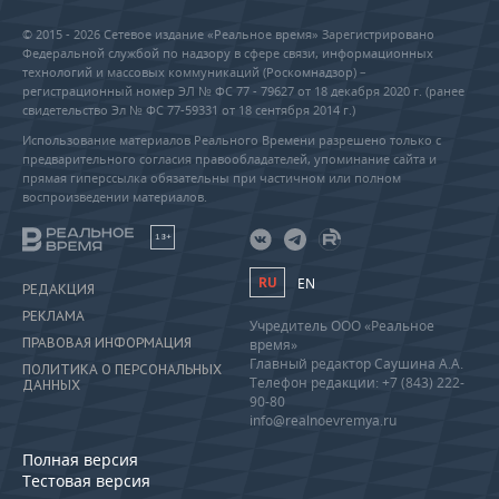
© 2015 - 2026 Сетевое издание «Реальное время» Зарегистрировано
Федеральной службой по надзору в сфере связи, информационных
технологий и массовых коммуникаций (Роскомнадзор) –
регистрационный номер ЭЛ № ФС 77 - 79627 от 18 декабря 2020 г. (ранее
свидетельство Эл № ФС 77-59331 от 18 сентября 2014 г.)
Использование материалов Реального Времени разрешено только с
предварительного согласия правообладателей, упоминание сайта и
прямая гиперссылка обязательны при частичном или полном
воспроизведении материалов.
18+
RU
EN
РЕДАКЦИЯ
РЕКЛАМА
Учредитель ООО «Реальное
ПРАВОВАЯ ИНФОРМАЦИЯ
время»
Главный редактор Саушина А.А.
ПОЛИТИКА О ПЕРСОНАЛЬНЫХ
Телефон редакции: +7 (843) 222-
ДАННЫХ
90-80
info@realnoevremya.ru
Полная версия
Тестовая версия