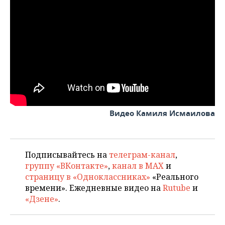
ВОДНЫЕ ВИДЫ СПОРТА
ОБРАЗОВАНИЕ
ХОККЕЙ С МЯЧОМ
ПРОИСШЕСТВИЯ
Видео Камиля Исмаилова
Подписывайтесь на
телеграм-канал
,
группу «ВКонтакте»
,
канал в MAX
и
страницу в «Одноклассниках»
«Реального
времени». Ежедневные видео на
Rutube
и
«Дзене»
.