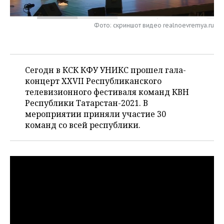
НЕФТЕХИМИЯ
РОЗНИЧНАЯ ТОРГОВЛЯ
НОВОСТИ ТЕХНОЛОГИЙ
МЕРОПРИЯТИЯ
НЕФТЬ
Фото: скриншот видео realnoevremya.ru
ТРАНСПОРТ
IT
НОВОСТИ МЕРОПРИЯТИЙ
СПОРТ
ОПК
УСЛУГИ
МЕДИА
ВЫЕЗДНАЯ РЕДАКЦИЯ
НОВОСТИ СПОРТА
ОБЩЕСТВО
Сегодн в КСК КФУ УНИКС прошел гала-
ЭНЕРГЕТИКА
концерт XXVII Республиканского
ТЕЛЕКОММУНИКАЦИИ
БИЗНЕС-БРАНЧИ
ФУТБОЛ
НОВОСТИ ОБЩЕСТВА
ФОТОГАЛЕРЕЯ
телевизионного фестиваля команд КВН
Республики Татарстан-2021. В
ONLINE-КОНФЕРЕНЦИИ
ХОККЕЙ
ВЛАСТЬ
СЮЖЕТЫ
мероприятии приняли участие 30
команд со всей республики.
ОТКРЫТАЯ ЛЕКЦИЯ
БАСКЕТБОЛ
ИНФРАСТРУКТУРА
СПРАВОЧНИК
ВОЛЕЙБОЛ
ИСТОРИЯ
СПИСОК ПЕРСОН
ПОЛНАЯ ВЕРСИЯ
КИБЕРСПОРТ
КУЛЬТУРА
СПИСОК КОМПАНИЙ
ФИГУРНОЕ КАТАНИЕ
МЕДИЦИНА