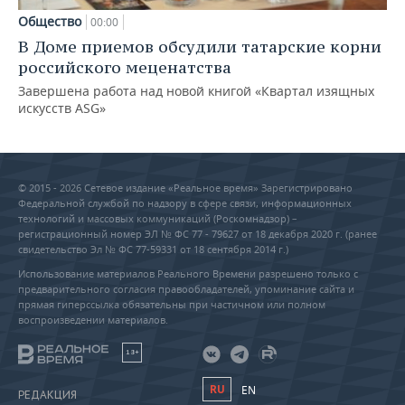
Общество
00:00
В Доме приемов обсудили татарские корни
российского меценатства
Завершена работа над новой книгой «Квартал изящных
искусств ASG»
© 2015 - 2026 Сетевое издание «Реальное время» Зарегистрировано
Федеральной службой по надзору в сфере связи, информационных
технологий и массовых коммуникаций (Роскомнадзор) –
регистрационный номер ЭЛ № ФС 77 - 79627 от 18 декабря 2020 г. (ранее
свидетельство Эл № ФС 77-59331 от 18 сентября 2014 г.)
Использование материалов Реального Времени разрешено только с
предварительного согласия правообладателей, упоминание сайта и
прямая гиперссылка обязательны при частичном или полном
воспроизведении материалов.
18+
RU
EN
РЕДАКЦИЯ