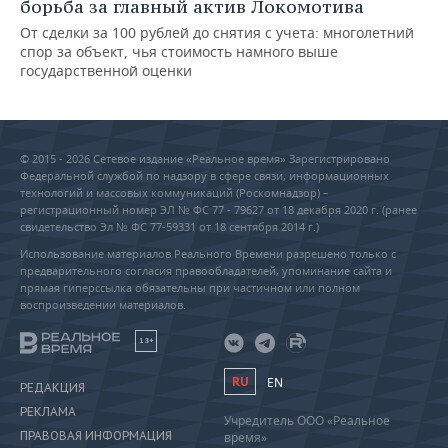
борьба за главный актив Локомотива
От сделки за 100 рублей до снятия с учета: многолетний
спор за объект, чья стоимость намного выше
государственной оценки
© 2015 - 2026 Сетевое издание «Реальное время» Зарегистрировано
Федеральной службой по надзору в сфере связи, информационных
технологий и массовых коммуникаций (Роскомнадзор) –
регистрационный номер ЭЛ № ФС 77 - 79627 от 18 декабря 2020 г. (ранее
свидетельство Эл № ФС 77-59331 от 18 сентября 2014 г.)
Использование материалов Реального Времени разрешено только с
предварительного согласия правообладателей, упоминание сайта и
прямая гиперссылка обязательны при частичном или полном
воспроизведении материалов.
18+
RU
EN
РЕДАКЦИЯ
РЕКЛАМА
Учредитель ООО «Реальное
ПРАВОВАЯ ИНФОРМАЦИЯ
время»