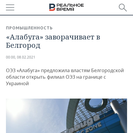
РЕГИОНЫ
ПРОМЫШЛЕННОСТЬ
«Алабуга» заворачивает в
БАШКОРТОСТАН
НОВОСТИ
Белгород
ТАТАРСТАН
АНАЛИТИКА
00:00, 08.02.2021
УДМУРТИЯ
НОВОСТИ АНАЛИТИКИ
ЭКОНОМИКА
ОЭЗ «Алабуга» предложила властям Белгородской
ДЕКЛАРАЦИИ О ДОХОДАХ
НОВОСТИ ЭКОНОМИКИ
ПРОМЫШЛЕННОСТЬ
области открыть филиал ОЭЗ на границе с
Украиной
КОРОЛИ ГОСЗАКАЗА ПФО
ФИНАНСЫ
НОВОСТИ
НЕДВИЖИМОСТЬ
ПРОМЫШЛЕННОСТИ
ВУЗЫ ТАТАРСТАНА
БАНКИ
НОВОСТИ НЕДВИЖИМОСТИ
АВТО
АГРОПРОМ
КОМУ ПРИНАДЛЕЖАТ
БЮДЖЕТ
НОВОСТИ АВТО
БИЗНЕС
ТОРГОВЫЕ ЦЕНТРЫ
МАШИНОСТРОЕНИЕ
ТАТАРСТАНА
ИНВЕСТИЦИИ
НОВОСТИ БИЗНЕСА
ТЕХНОЛОГИИ