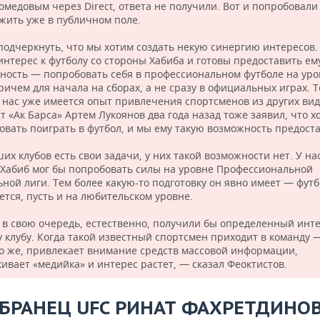
омедовым через Direct, ответа не получили. Вот и попробовали
жить уже в публичном поле.
 подчеркнуть, что мы хотим создать некую синергию интересов
интерес к футболу со стороны Хабиба и готовы предоставить ем
ность — попробовать себя в профессиональном футболе на уро
ричем для начала на сборах, а не сразу в официальных играх. 
у нас уже имеется опыт привлечения спортсменов из других ви
т «Ак Барса» Артем Лукоянов два года назад тоже заявил, что х
овать поиграть в футбол, и мы ему такую возможность предост
их клубов есть свои задачи, у них такой возможности нет. У на
 Хабиб мог бы попробовать силы на уровне Профессиональной
ьной лиги. Тем более какую-то подготовку он явно имеет — фут
ется, пусть и на любительском уровне.
 в свою очередь, естественно, получили бы определенный инте
 клубу. Когда такой известный спортсмен приходит в команду —
о же, привлекает внимание средств массовой информации,
кивает «медийка» и интерес растет, — сказал Феоктистов.
БРАНЕЦ
UFC
РИНАТ ФАХРЕТДИНОВ