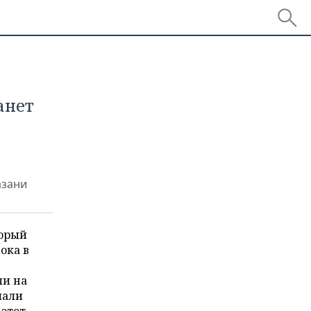
анет
азани
торый
ока в
ли на
мали