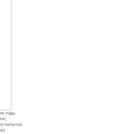
ние годы
инг,
но попытка
ько