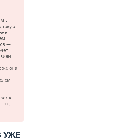
. Мы
у такую
вне
Тем
дов —
очет
авили.
с же она
болом
рес к
 это,
 УЖЕ