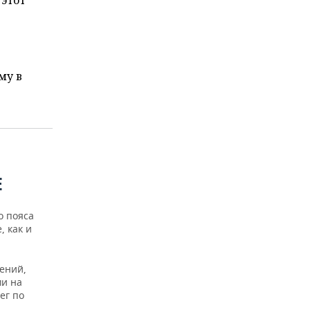
 этот
му в
Е
о пояса
, как и
жений,
ми на
ег по