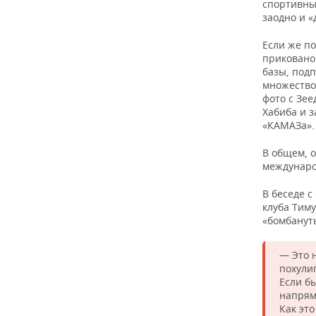
спортивны
заодно и «
Если же по
приковано
базы, подп
множество 
фото с Зе
Хабиба и 
«КАМАЗа».
В общем, 
междунаро
В беседе 
клуба Тиму
«бомбануть
— Это 
похулиг
Если б
напрям
Как эт