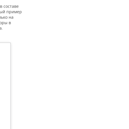
в составе
ный пример
лько на
оры в
а.