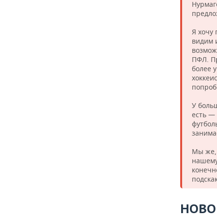
Нурмаг
предло
Я хочу
видим 
возмож
ПФЛ. П
более 
хоккеис
попроб
У больш
есть —
футбол
занима
Мы же,
нашему
конечн
подска
НОВО