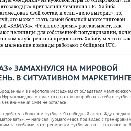
мум «медийки» из кубковой игры со «Спартаком». На
автозаводцы» пригласили чемпиона UFC Хабиба
гомедова в свой состав, и если «дело выгорит», то,
уй, это может стать самой большой маркетинговой
ой «КАМАЗа». «Реальное время» рассказывает, как
тают челнинцы для собственной популяризации, поче
инском клубе решили предложить Хабибу место и как
ие маленькие команды работают с бойцами UFC.
АЗ» ЗАМАХНУЛСЯ НА МИРОВОЙ
ЕНЬ. В СИТУАТИВНОМ МАРКЕТИНГ
 брошенным в инфополе месседжем от обладателя чемпионског
 Нурмагомедова о том, что он готов попробовать себя в футболе
, без внимания СМИ не осталась.
 к дебюту в большом футболе. Я свободный агент. Жду предло
сматривать», — написал Нурмагомедов под видео с тренировка
авим за скобками, что тренировки футболистов — это вовсе не б