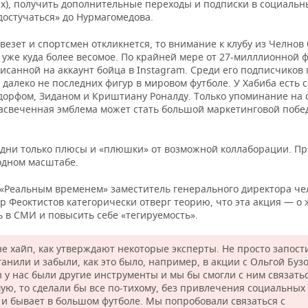
х), получить дополнительные переходы и подписки в социальны
достучаться» до Нурмагомедова.
везет и спортсмен откликнется, то внимание к клубу из Челнов 
 уже куда более весомое. По крайней мере от 27-милллионной 
исанной на аккаунт бойца в Instagram. Среди его подписчиков
далеко не последних фигур в мировом футболе. У Хабиба есть 
едорфом, Зиданом и Криштиану Роналду. Только упоминание на
засвеченная эмблема может стать большой маркетинговой побе
одни только плюсы и «плюшки» от возможной коллаборации. П
дном масштабе.
с «Реальным временем» заместитель генерального директора че
р Феоктистов категорически отверг теорию, что эта акция — о
 в СМИ и повысить себе «тегируемость».
не хайп, как утверждают некоторые эксперты. Не просто запост
анили и забыли, как это было, например, в акции с Ольгой Буз
ы у нас были другие инструменты и мы бы смогли с ним связать
ую, то сделали бы все по-тихому, без привлечения социальных 
о и бывает в большом футболе. Мы попробовали связаться с