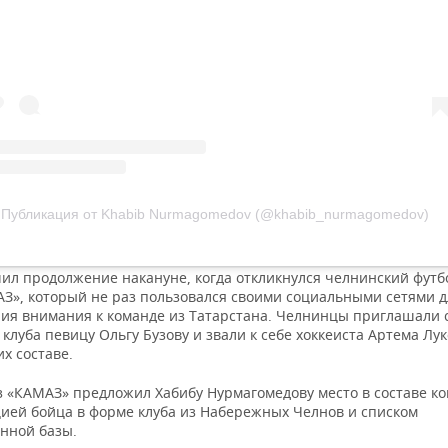
Публикация от Khabib Nurmagomedov (@khabib_nurmagomedov)
чил продолжение накануне, когда откликнулся челнинский фут
АЗ», который не раз пользовался своими социальными сетями д
ия внимания к команде из Татарстана. Челнинцы приглашали 
клуба певицу Ольгу Бузову и звали к себе хоккеиста Артема Лу
их составе.
аз «КАМАЗ» предложил Хабибу Нурмагомедову место в составе к
ией бойца в форме клуба из Набережных Челнов и списком
нной базы.