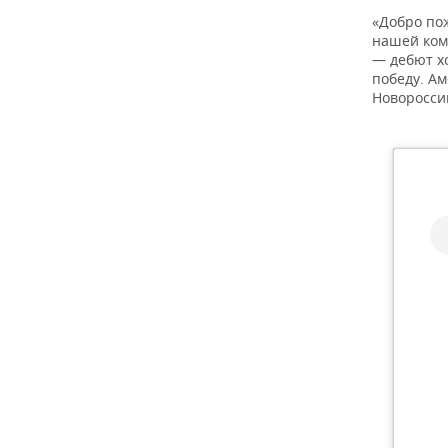
«Добро по
нашей ком
— дебют х
победу. А
Новороссий