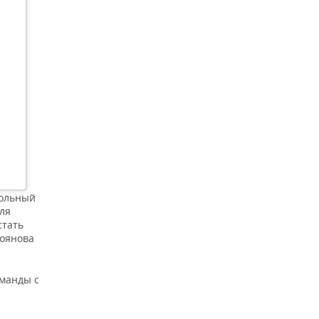
больный
ля
стать
коянова
оманды с