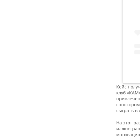
Кейс полу
клуб «КАМ
привлечен
спонсором 
сыграть в 
На этот р
иллюстрац
мотивацио