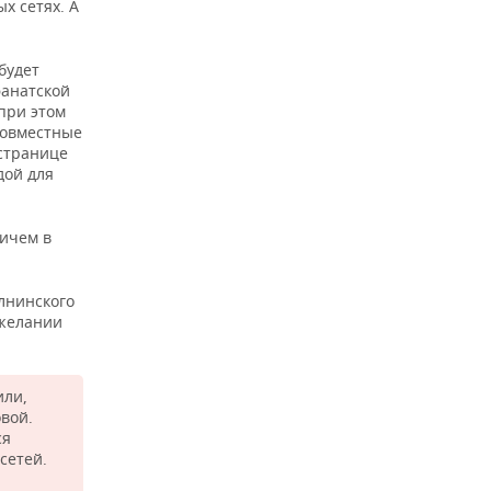
х сетях. А
будет
фанатской
 при этом
совместные
 странице
дой для
ричем в
лнинского
 желании
или,
овой.
ся
сетей.