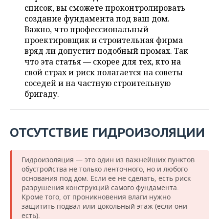
НЕФТЕХИМИЯ
список, вы сможете проконтролировать
РОЗНИЧНАЯ ТОРГОВЛЯ
НОВОСТИ ТЕХНОЛОГИЙ
создание фундамента под ваш дом.
МЕРОПРИЯТИЯ
НЕФТЬ
Важно, что профессиональный
проектировщик и строительная фирма
ТРАНСПОРТ
IT
НОВОСТИ МЕРОПРИЯТИЙ
СПОРТ
ОПК
вряд ли допустит подобный промах. Так
что эта статья — скорее для тех, кто на
УСЛУГИ
МЕДИА
ВЫЕЗДНАЯ РЕДАКЦИЯ
НОВОСТИ СПОРТА
ОБЩЕСТВО
ЭНЕРГЕТИКА
свой страх и риск полагается на советы
соседей и на частную строительную
ТЕЛЕКОММУНИКАЦИИ
БИЗНЕС-БРАНЧИ
ФУТБОЛ
НОВОСТИ ОБЩЕСТВА
ФОТОГАЛЕРЕЯ
бригаду.
ONLINE-КОНФЕРЕНЦИИ
ХОККЕЙ
ВЛАСТЬ
СЮЖЕТЫ
ОТСУТСТВИЕ ГИДРОИЗОЛЯЦИИ
ОТКРЫТАЯ ЛЕКЦИЯ
БАСКЕТБОЛ
ИНФРАСТРУКТУРА
СПРАВОЧНИК
ВОЛЕЙБОЛ
ИСТОРИЯ
СПИСОК ПЕРСОН
ПОЛНАЯ ВЕРСИЯ
Гидроизоляция — это один из важнейших пунктов
обустройства не только ленточного, но и любого
КИБЕРСПОРТ
КУЛЬТУРА
СПИСОК КОМПАНИЙ
основания под дом. Если ее не сделать, есть риск
разрушения конструкций самого фундамента.
Кроме того, от проникновения влаги нужно
ФИГУРНОЕ КАТАНИЕ
МЕДИЦИНА
защитить подвал или цокольный этаж (если они
есть).