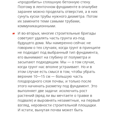
«продолбить» сплошную бетонную стену.
Поэтому в ленточном фундаменте в опалубке
заранее можно проделать отверстия, а в них
сунуть куски трубы нужного диаметра. Потом
их замените теми самыми трубами,
коммуникационными.
И во-вторых, многие строительные бригады
советуют удалять часть грунта из-под
будущего дома. Мы намеренно сейчас не
говорим о тех случаях, когда грунт в принципе
не подходит под выбранный тип фундамента,
его вынимают на глубину от полуметра и
засыпают подходящим. Мы — о том случае,
когда грунт нас вполне устраивает. Но и в
этом случае есть смысл в том, чтобы убрать
верхние 10—15 см — большую часть
плодородного слоя почвы, и только после
этого начинать разметку под фундамент. Это
выполняет две задачи: исключить рост
растений (вряд ли вы мечтаете о травке в
подвале) и выровнять незаметные, на первый
взгляд, неровности строительной площадки.
И кстати, вынутая почва может быть