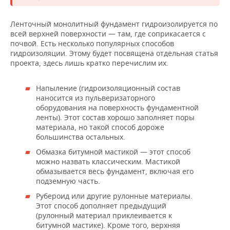
ВОДНЫЕ ВИДЫ СПОРТА
ОБРАЗОВАНИЕ
Ленточный монолитный фундамент гидроизолируется по
ХОККЕЙ С МЯЧОМ
ПРОИСШЕСТВИЯ
всей верхней поверхности — там, где соприкасается с
почвой. Есть несколько популярных способов
гидроизоляции. Этому будет посвящена отдельная статья
проекта, здесь лишь кратко перечислим их.
Напыление (гидроизоляционный состав
наносится из пульверизаторного
оборудования на поверхность фундаментной
ленты). Этот состав хорошо заполняет поры
материала, но такой способ дороже
большинства остальных.
Обмазка битумной мастикой — этот способ
можно назвать классическим. Мастикой
обмазывается весь фундамент, включая его
подземную часть.
Рубероид или другие рулонные материалы.
Этот способ дополняет предыдущий
(рулонный материал приклеивается к
битумной мастике). Кроме того, верхняя