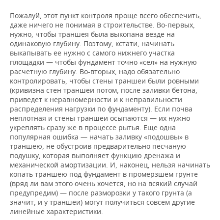
Пожалуй, этот пункт контроля проще всего обеспечить,
даже ничего не понимая в строительстве. Во-первых,
нужно, чтобы траншея была выкопана везде на
одинаковую глубину. Поэтому, кстати, начинать
выкапывать ее нужно с самого нижнего участка
площадки — чтобы фундамент точно «сел» на нужную
расчетную глубину. Во-вторых, надо обязательно
контролировать, чтобы стены траншеи были ровными
(кривизна стен траншеи потом, после заливки бетона,
приведет к неравномерности и к неправильности
распределения нагрузки по фундаменту). Если почва
неплотная и стены траншеи осыпаются — их нужно
укреплять сразу же в процессе рытья. Еще одна
популярная ошибка — начать заливку «подошвы» в
траншею, не обустроив предварительно песчаную
подушку, которая выполняет функцию дренажа и
механической амортизации. И, наконец, нельзя начинать
копать траншею под фундамент в промерзшем грунте
(вряд ли вам этого очень хочется, но на всякий случай
предупредим) — после разморозки у такого грунта (а
значит, и у траншеи) могут получиться совсем другие
линейные характеристики.