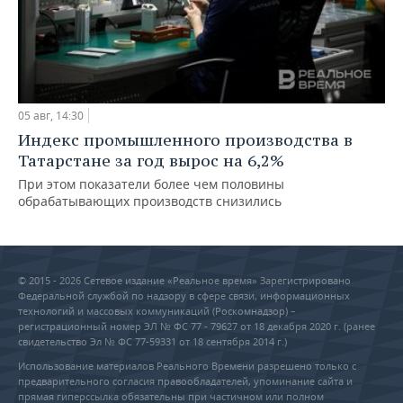
05 авг, 14:30
Индекс промышленного производства в
Татарстане за год вырос на 6,2%
При этом показатели более чем половины
обрабатывающих производств снизились
© 2015 - 2026 Сетевое издание «Реальное время» Зарегистрировано
Федеральной службой по надзору в сфере связи, информационных
технологий и массовых коммуникаций (Роскомнадзор) –
регистрационный номер ЭЛ № ФС 77 - 79627 от 18 декабря 2020 г. (ранее
свидетельство Эл № ФС 77-59331 от 18 сентября 2014 г.)
Использование материалов Реального Времени разрешено только с
предварительного согласия правообладателей, упоминание сайта и
прямая гиперссылка обязательны при частичном или полном