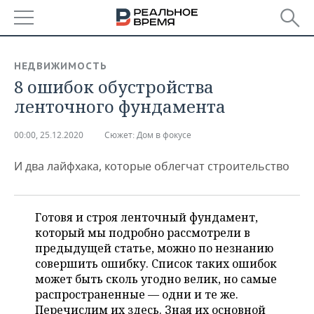
РЕГИОНЫ
НЕДВИЖИМОСТЬ
8 ошибок обустройства
БАШКОРТОСТАН
НОВОСТИ
ленточного фундамента
ТАТАРСТАН
АНАЛИТИКА
00:00, 25.12.2020
Сюжет:
Дом в фокусе
УДМУРТИЯ
НОВОСТИ АНАЛИТИКИ
ЭКОНОМИКА
И два лайфхака, которые облегчат строительство
ДЕКЛАРАЦИИ О ДОХОДАХ
НОВОСТИ ЭКОНОМИКИ
ПРОМЫШЛЕННОСТЬ
КОРОЛИ ГОСЗАКАЗА ПФО
ФИНАНСЫ
НОВОСТИ
НЕДВИЖИМОСТЬ
Готовя и строя ленточный фундамент,
ПРОМЫШЛЕННОСТИ
который мы подробно рассмотрели в
ВУЗЫ ТАТАРСТАНА
БАНКИ
НОВОСТИ НЕДВИЖИМОСТИ
АВТО
предыдущей статье, можно по незнанию
АГРОПРОМ
совершить ошибку. Список таких ошибок
КОМУ ПРИНАДЛЕЖАТ
БЮДЖЕТ
НОВОСТИ АВТО
БИЗНЕС
может быть сколь угодно велик, но самые
ТОРГОВЫЕ ЦЕНТРЫ
МАШИНОСТРОЕНИЕ
распространенные — одни и те же.
ТАТАРСТАНА
ИНВЕСТИЦИИ
НОВОСТИ БИЗНЕСА
ТЕХНОЛОГИИ
Перечислим их здесь. Зная их основной