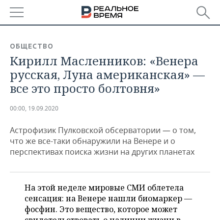
РЕГИОНЫ
ОБЩЕСТВО
Кирилл Масленников: «Венера
БАШКОРТОСТАН
НОВОСТИ
русская, Луна американская» —
ТАТАРСТАН
АНАЛИТИКА
все это просто болтовня»
УДМУРТИЯ
НОВОСТИ АНАЛИТИКИ
ЭКОНОМИКА
00:00, 19.09.2020
ДЕКЛАРАЦИИ О ДОХОДАХ
НОВОСТИ ЭКОНОМИКИ
ПРОМЫШЛЕННОСТЬ
Астрофизик Пулковской обсерватории — о том,
что же все-таки обнаружили на Венере и о
КОРОЛИ ГОСЗАКАЗА ПФО
ФИНАНСЫ
НОВОСТИ
НЕДВИЖИМОСТЬ
перспективах поиска жизни на других планетах
ПРОМЫШЛЕННОСТИ
ВУЗЫ ТАТАРСТАНА
БАНКИ
НОВОСТИ НЕДВИЖИМОСТИ
АВТО
АГРОПРОМ
На этой неделе мировые СМИ облетела
КОМУ ПРИНАДЛЕЖАТ
БЮДЖЕТ
НОВОСТИ АВТО
БИЗНЕС
сенсация: на Венере нашли биомаркер —
ТОРГОВЫЕ ЦЕНТРЫ
МАШИНОСТРОЕНИЕ
ТАТАРСТАНА
фосфин. Это вещество, которое может
ИНВЕСТИЦИИ
НОВОСТИ БИЗНЕСА
ТЕХНОЛОГИИ