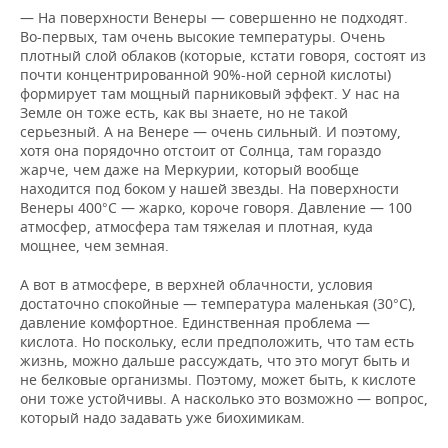
— На поверхности Венеры — совершенно не подходят.
Во-первых, там очень высокие температуры. Очень
плотный слой облаков (которые, кстати говоря, состоят из
почти концентрированной 90%-ной серной кислоты)
формирует там мощный парниковый эффект. У нас на
Земле он тоже есть, как вы знаете, но не такой
серьезный. А на Венере — очень сильный. И поэтому,
хотя она порядочно отстоит от Солнца, там гораздо
жарче, чем даже на Меркурии, который вообще
находится под боком у нашей звезды. На поверхности
Венеры 400°C — жарко, короче говоря. Давление — 100
атмосфер, атмосфера там тяжелая и плотная, куда
мощнее, чем земная.
А вот в атмосфере, в верхней облачности, условия
достаточно спокойные — температура маленькая (30°C),
давление комфортное. Единственная проблема —
кислота. Но поскольку, если предположить, что там есть
жизнь, можно дальше рассуждать, что это могут быть и
не белковые организмы. Поэтому, может быть, к кислоте
они тоже устойчивы. А насколько это возможно — вопрос,
который надо задавать уже биохимикам.