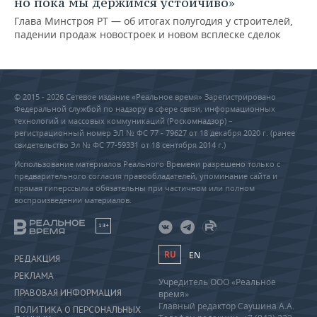
но пока мы держимся устойчиво»
Глава Минстроя РТ — об итогах полугодия у строителей,
падении продаж новостроек и новом всплеске сделок
© 2015 - 2026 Сетевое издание «Реальное время» Зарегистрировано
Федеральной службой по надзору в сфере связи, информационных
технологий и массовых коммуникаций (Роскомнадзор) –
регистрационный номер ЭЛ № ФС 77 - 79627 от 18 декабря 2020 г. (ранее
свидетельство Эл № ФС 77-59331 от 18 сентября 2014 г.)
Использование материалов Реального Времени разрешено только с
предварительного согласия правообладателей, упоминание сайта и
прямая гиперссылка обязательны при частичном или полном
воспроизведении материалов.
18+
RU
EN
РЕДАКЦИЯ
РЕКЛАМА
Учредитель ООО «Реальное
ПРАВОВАЯ ИНФОРМАЦИЯ
время»
Главный редактор Саушина А.А.
ПОЛИТИКА О ПЕРСОНАЛЬНЫХ