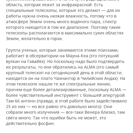
область, которая лежит за инфракрасной. Есть
специальные телескопы, которые это делают — для их
работы нужна очень низкая влажность, потому что в
атмосфере Земли очень много водяного пара, спектр
которого находится в том же диапазоне. Поэтому такие
телескопы располагаются в максимально сухих областях
Земли, желательно в горах.
Группа ученых, которые занимаются этими поисками,
работает в обсерватории на Мауна-Кеа (это потухший
вулкан на Гавайях). Но поскольку надо было подтвердить
их результаты, то они обратились на ALMA (это самый
крупный телескоп на сегодняшний день в этой области,
находится он на плато Чахнантор в Чилийских Андах). На
этом телескопе нашли те же спектральные линии,
причем еще более детализированные, поскольку ALMA —
более чувствительный инструмент с большей апертурой.
Там 66 антенн (правда, в этой работе было задействовано
25 из них — но все равно это довольно много). Они
собрали много излучения — все-таки Венера близко, там
света много. Так что ошибки быть не может, это
действительно фосфин.