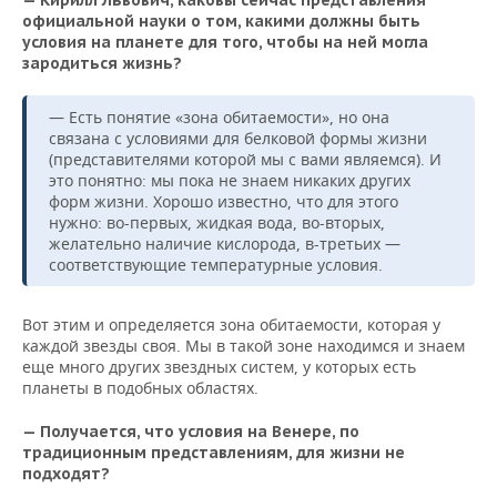
— Кирилл Львович, каковы сейчас представления
ВОДНЫЕ ВИДЫ СПОРТА
ОБРАЗОВАНИЕ
официальной науки о том, какими должны быть
условия на планете для того, чтобы на ней могла
ХОККЕЙ С МЯЧОМ
ПРОИСШЕСТВИЯ
зародиться жизнь?
— Есть понятие «зона обитаемости», но она
связана с условиями для белковой формы жизни
(представителями которой мы с вами являемся). И
это понятно: мы пока не знаем никаких других
форм жизни. Хорошо известно, что для этого
нужно: во-первых, жидкая вода, во-вторых,
желательно наличие кислорода, в-третьих —
соответствующие температурные условия.
Вот этим и определяется зона обитаемости, которая у
каждой звезды своя. Мы в такой зоне находимся и знаем
еще много других звездных систем, у которых есть
планеты в подобных областях.
— Получается, что условия на Венере, по
традиционным представлениям, для жизни не
подходят?