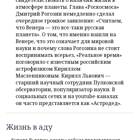
свидетельствовать о наличии жизни в
НЕФТЕХИМИЯ
атмосфере планеты. Глава «Роскосмоса»
РОЗНИЧНАЯ ТОРГОВЛЯ
НОВОСТИ ТЕХНОЛОГИЙ
МЕРОПРИЯТИЯ
Дмитрий Рогозин немедленно сделал
НЕФТЬ
очередное громкое заявление: «Считаем,
ТРАНСПОРТ
IT
НОВОСТИ МЕРОПРИЯТИЙ
СПОРТ
что Венера — это все-таки русская
ОПК
планета». О том, что именно нашли на
УСЛУГИ
МЕДИА
ВЫЕЗДНАЯ РЕДАКЦИЯ
НОВОСТИ СПОРТА
ОБЩЕСТВО
Венере, что это означает для мировой
ЭНЕРГЕТИКА
науки и почему слова Рогозина не стоит
ТЕЛЕКОММУНИКАЦИИ
БИЗНЕС-БРАНЧИ
ФУТБОЛ
НОВОСТИ ОБЩЕСТВА
воспринимать всерьез, «Реальное время»
ФОТОГАЛЕРЕЯ
поговорило с известным российским
астрофизиком Кириллом
ONLINE-КОНФЕРЕНЦИИ
ХОККЕЙ
ВЛАСТЬ
СЮЖЕТЫ
Масленниковым. Кирилл Львович —
старший научный сотрудник Пулковской
ОТКРЫТАЯ ЛЕКЦИЯ
БАСКЕТБОЛ
ИНФРАСТРУКТУРА
СПРАВОЧНИК
обсерватории, популяризатор науки. В
социальных сетях и на youtube-каналах
ВОЛЕЙБОЛ
ИСТОРИЯ
СПИСОК ПЕРСОН
ПОЛНАЯ ВЕРСИЯ
он часто представляется как «Астродед».
КИБЕРСПОРТ
КУЛЬТУРА
СПИСОК КОМПАНИЙ
Жизнь в аду
ФИГУРНОЕ КАТАНИЕ
МЕДИЦИНА