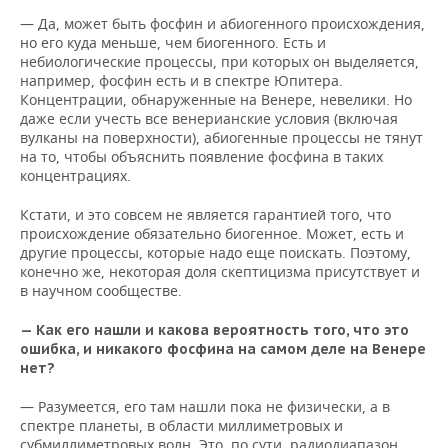
— Да, может быть фосфин и абиогенного происхождения,
но его куда меньше, чем биогенного. Есть и
небиологические процессы, при которых он выделяется,
например, фосфин есть и в спектре Юпитера.
Концентрации, обнаруженные на Венере, невелики. Но
даже если учесть все венерианские условия (включая
вулканы на поверхности), абиогенные процессы не тянут
на то, чтобы объяснить появление фосфина в таких
концентрациях.
Кстати, и это совсем не является гарантией того, что
происхождение обязательно биогенное. Может, есть и
другие процессы, которые надо еще поискать. Поэтому,
конечно же, некоторая доля скептицизма присутствует и
в научном сообществе.
— Как его нашли и какова вероятность того, что это
ошибка, и никакого фосфина на самом деле на Венере
нет?
— Разумеется, его там нашли пока не физически, а в
спектре планеты, в области миллиметровых и
субмиллиметровых волн. Это, по сути, радиодиапазон,