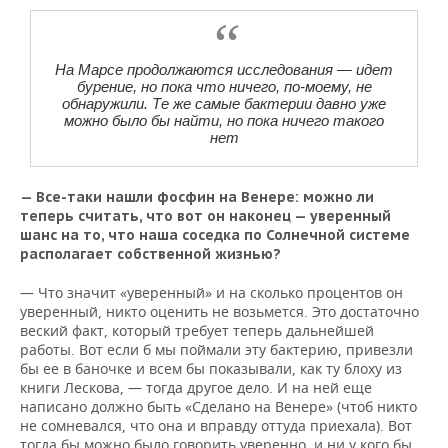
На Марсе продолжаются исследования — идет
бурение, но пока что ничего, по-моему, не
обнаружили. Те же самые бактерии давно уже
можно было бы найти, но пока ничего такого
нет
— Все-таки нашли фосфин на Венере: можно ли
теперь считать, что вот он наконец — уверенный
шанс на то, что наша соседка по Солнечной системе
располагает собственной жизнью?
— Что значит «уверенный» и на сколько процентов он
уверенный, никто оценить не возьмется. Это достаточно
веский факт, который требует теперь дальнейшей
работы. Вот если б мы поймали эту бактерию, привезли
бы ее в баночке и всем бы показывали, как ту блоху из
книги Лескова, — тогда другое дело. И на ней еще
написано должно быть «Сделано на Венере» (чтоб никто
не сомневался, что она и вправду оттуда приехала). Вот
тогда бы можно было говорить уверенно, и ни у кого бы