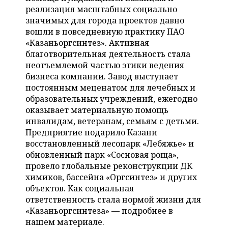
НЕФТЕХИМИЯ
реализация масштабных социально
РОЗНИЧНАЯ ТОРГОВЛЯ
НОВОСТИ ТЕХНОЛОГИЙ
МЕРОПРИЯТИЯ
значимых для города проектов давно
НЕФТЬ
вошли в повседневную практику ПАО
ТРАНСПОРТ
IT
НОВОСТИ МЕРОПРИЯТИЙ
«Казаньоргсинтез». Активная
СПОРТ
ОПК
благотворительная деятельность стала
неотъемлемой частью этики ведения
УСЛУГИ
МЕДИА
ВЫЕЗДНАЯ РЕДАКЦИЯ
НОВОСТИ СПОРТА
ОБЩЕСТВО
ЭНЕРГЕТИКА
бизнеса компании. Завод выступает
постоянным меценатом для лечебных и
ТЕЛЕКОММУНИКАЦИИ
БИЗНЕС-БРАНЧИ
ФУТБОЛ
НОВОСТИ ОБЩЕСТВА
ФОТОГАЛЕРЕЯ
образовательных учреждений, ежегодно
оказывает материальную помощь
ONLINE-КОНФЕРЕНЦИИ
ХОККЕЙ
ВЛАСТЬ
СЮЖЕТЫ
инвалидам, ветеранам, семьям с детьми.
Предприятие подарило Казани
ОТКРЫТАЯ ЛЕКЦИЯ
БАСКЕТБОЛ
ИНФРАСТРУКТУРА
СПРАВОЧНИК
восстановленный лесопарк «Лебяжье» и
обновленный парк «Сосновая роща»,
ВОЛЕЙБОЛ
ИСТОРИЯ
СПИСОК ПЕРСОН
ПОЛНАЯ ВЕРСИЯ
провело глобальные реконструкции ДК
химиков, бассейна «Оргсинтез» и других
КИБЕРСПОРТ
КУЛЬТУРА
СПИСОК КОМПАНИЙ
объектов. Как социальная
ответственность стала нормой жизни для
ФИГУРНОЕ КАТАНИЕ
МЕДИЦИНА
«Казаньоргсинтеза» — подробнее в
нашем материале.