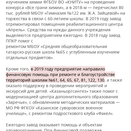
изучением химии ФГБОУ ВО «КНИТУ» на проведение
конкурса «Все грани химии», а в 2018-м — перечислил 80
тыс. рублей МБОУ «Гимназия №122 им. Ж.А. Зайцевой» на
торжества в связи с 60-летием школы. В 2019 году завод
отремонтировал помещения реабилитационного центра
«Апрель». Средства на нужды данного учреждения
выделяются предприятием ежегодно. В 2018 году завод
ППКР помог с
ремонтом МБОУ «Средняя общеобразовательная
татарско-русская школа №65 с углубленным изучением
отдельных предметов».
Кроме того,
в 2019 году предприятие направило
финансовую помощь при ремонте и благоустройстве
территорий школам №61, 64, 65, 67, 81, 122, 130
, а также
оказало поддержку в проведении мероприятий и
экскурсий для детей. «Казаньоргсинтез» также помог с
модернизацией центра дополнительного образования
«Заречье», с обновлением методических материалов —
МО РФ ФГКОУ «Казанское суворовское военное
училище», с ремонтом подросткового клуба «Факел».
Ежегодно завод оказывает помощь и объектам
здравоохранения. При финансовой поддержке