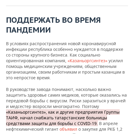
ВОДНЫЕ ВИДЫ СПОРТА
ОБРАЗОВАНИЕ
ХОККЕЙ С МЯЧОМ
ПРОИСШЕСТВИЯ
ПОДДЕРЖАТЬ ВО ВРЕМЯ
ПАНДЕМИИ
В условиях распространения новой коронавирусной
инфекции республика особенно нуждается в поддержке
со стороны крупного бизнеса. Как социально
ориентированная компания,
«Казаньоргсинтез»
усилил
помощь медицинским учреждениям, общественным
организациям, своим работникам и простым казанцам в
это непростое время.
В руководстве завода понимают, насколько важно
защитить здоровье самих медиков, которые оказались на
передовой борьбы с вирусом. Риски заразиться у врачей
и медсестер возросли многократно. Поэтому
«Казаньоргсинтез», как и другие предприятия Группы
ТАИФ, начал снабжать татарстанские больницы
средствами защиты для борьбы с COVID-19.
В апреле
нефтехимический гигант
объявил
о закупке для РКБ 1,2