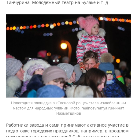
Тинчурина, Молодежный театр на Булаке и т. д.
Новогодняя площадка в «Сосновой роще» стала излюбленным
местом для народных гуляний.
realnoevremya.ru/Ринат
Назметдинов
Работники завода и сами принимают активное участие в
подготовке городских праздников, например, в прошлом
году помогали с организацией Сабантуя в лесопарке