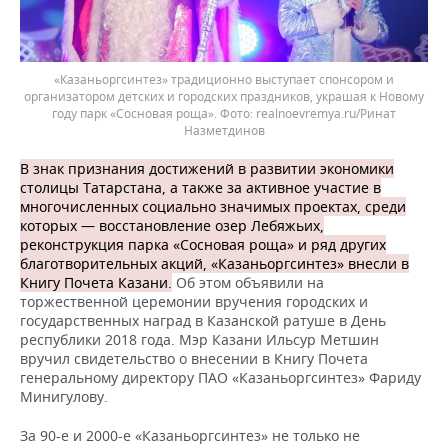
«Казаньоргсинтез» традиционно выступает спонсором и
организатором детских и городских праздников, украшая к Новому
году парк «Сосновая роща».
realnoevremya.ru/Ринат
Назметдинов
В знак признания достижений в развитии экономики
столицы Татарстана, а также за активное участие в
многочисленных социально значимых проектах, среди
которых — восстановление озер Лебяжьих,
реконструкция парка «Сосновая роща» и ряд других
благотворительных акций, «Казаньоргсинтез» внесли в
Книгу Почета Казани.
Об этом объявили на
торжественной церемонии вручения городских и
государственных наград в Казанской ратуше в День
республики 2018 года. Мэр Казани Ильсур Метшин
вручил свидетельство о внесении в Книгу Почета
генеральному директору ПАО «Казаньоргсинтез» Фариду
Минигулову.
За 90-е и 2000-е «Казаньоргсинтез» не только не