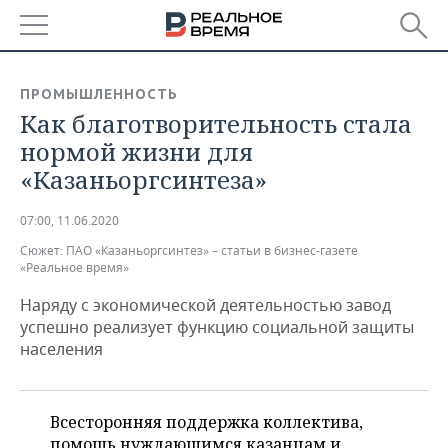
РЕГИОНЫ
ПРОМЫШЛЕННОСТЬ
Как благотворительность стала
БАШКОРТОСТАН
НОВОСТИ
нормой жизни для
ТАТАРСТАН
АНАЛИТИКА
«Казаньоргсинтеза»
УДМУРТИЯ
НОВОСТИ АНАЛИТИКИ
ЭКОНОМИКА
07:00, 11.06.2020
Сюжет:
ПАО «Казаньоргсинтез» – статьи в бизнес-газете
ДЕКЛАРАЦИИ О ДОХОДАХ
НОВОСТИ ЭКОНОМИКИ
ПРОМЫШЛЕННОСТЬ
«Реальное время»
КОРОЛИ ГОСЗАКАЗА ПФО
ФИНАНСЫ
НОВОСТИ
НЕДВИЖИМОСТЬ
Наряду с экономической деятельностью завод
ПРОМЫШЛЕННОСТИ
успешно реализует функцию социальной защиты
ВУЗЫ ТАТАРСТАНА
БАНКИ
НОВОСТИ НЕДВИЖИМОСТИ
АВТО
населения
АГРОПРОМ
КОМУ ПРИНАДЛЕЖАТ
БЮДЖЕТ
НОВОСТИ АВТО
БИЗНЕС
ТОРГОВЫЕ ЦЕНТРЫ
МАШИНОСТРОЕНИЕ
Всесторонняя поддержка коллектива,
ТАТАРСТАНА
ИНВЕСТИЦИИ
НОВОСТИ БИЗНЕСА
ТЕХНОЛОГИИ
помощь нуждающимся казанцам и