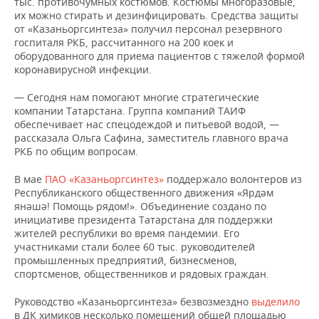
тыс. противочумных костюмов. Костюмы многоразовые,
их можно стирать и дезинфицировать. Средства защиты
от «Казаньоргсинтеза» получил персонал резервного
госпиталя РКБ, рассчитанного на 200 коек и
оборудованного для приема пациентов с тяжелой формой
коронавирусной инфекции.
— Сегодня нам помогают многие стратегические
компании Татарстана. Группа компаний ТАИФ
обеспечивает нас спецодеждой и питьевой водой, —
рассказала Ольга Сафина, заместитель главного врача
РКБ по общим вопросам.
В мае
ПАО «Казаньоргсинтез»
поддержало волонтеров из
Республиканского общественного движения «Ярдәм
янәшә! Помощь рядом!». Объединение создано по
инициативе президента Татарстана для поддержки
жителей республики во время пандемии. Его
участниками стали более 60 тыс. руководителей
промышленных предприятий, бизнесменов,
спортсменов, общественников и рядовых граждан.
Руководство «Казаньоргсинтеза» безвозмездно
выделило
в ДК химиков несколько помещений общей площадью