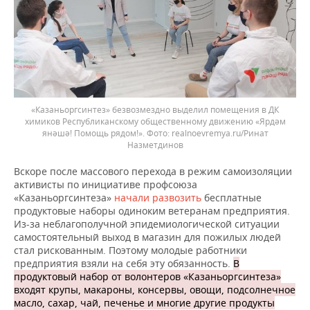
«Казаньоргсинтез» безвозмездно выделил помещения в ДК
химиков Республиканскому общественному движению «Ярдәм
янәшә! Помощь рядом!».
realnoevremya.ru/Ринат
Назметдинов
Вскоре после массового перехода в режим самоизоляции
активисты по инициативе профсоюза
«Казаньоргсинтеза»
начали развозить
бесплатные
продуктовые наборы одиноким ветеранам предприятия.
Из-за неблагополучной эпидемиологической ситуации
самостоятельный выход в магазин для пожилых людей
стал рискованным. Поэтому молодые работники
предприятия взяли на себя эту обязанность.
В
продуктовый набор от волонтеров «Казаньоргсинтеза»
входят крупы, макароны, консервы, овощи, подсолнечное
масло, сахар, чай, печенье и многие другие продукты