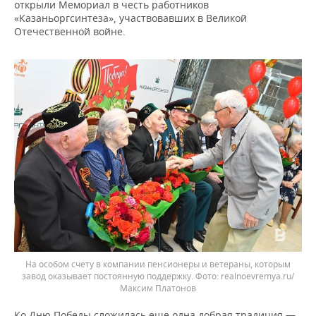
открыли Мемориал в честь работников
«Казаньоргсинтеза», участвовавших в Великой
Отечественной войне.
На особом счету в компании пенсионеры и ветераны, которым
завод оказывает постоянную поддержку.
realnoevremya.ru/
Максим Платонов
Ко Дню Победы сложилась еще одна добрая традиция —