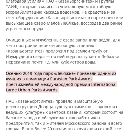
благодаря усилиям ПАО «Казаньоргсинтез» и Группы
ТАИФ, которые взялись за уникальную масштабную
экореабилитацию каскада водоемов. На средства и за
счет оборудования «Казаньоргсинтеза» в парке очистили
высыхающее озеро Малое Лебяжье, воссоздав два ранее
утраченных пруда.
Очищенные и углубленные озера заполнили водой, для
чего построили перекачивающую станцию.
«Казаньоргсинтез» проложил под землей трубу от
Изумрудного озера — по ней вода поступает в Лебяжьи.
Перекачано почти 1,5 млн кубометров воды.
Осенью 2019 года парк «Лебяжье» признали одним из
лучших в номинации Eurasian Park Awards
престижнейшей международной премии International
Large Urban Parks Awards.
ПАО «Казаньоргсинтез» провело и масштабную
реконструкцию Дворца культуры химиков — одного из
ведущих культурных центров Казани, который состоит на
балансе завода и обслуживает как работников
предприятия, так и жителей Московского района и всего
города. В нем более 20 различных кружков и секций, где