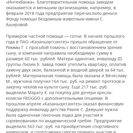
«Интехбанка». Благотворительная помощь заводом
оказывается и меньшим организациям, например, в
феврале 2018 года предприятие перечислило деньги
Фонду помощи бездомным животным имени С.
Ашировой.
Примеров частной помощи — сотни. В начале прошлого
года в ПАО «Казаньоргсинтез» пришло обращение от
Риммы Г. с просьбой помочь с восстановлением зрения
сыну, и компания направила необходимую сумму в
размере 60 тыс. рублей. Матери-одиночке, инвалиду III
группы Лилии Б. завод помог утеплить квартиру, оплатив
замену двух окон, балконной и входной дверей за 64 тыс.
рублей. Материальная помощь была оказана и Вячеславу
М., мужчина получил 164 тыс. руб. на ремонт протезов и
закупку чехлов на культи сыну. Еще 217 тыс. руб.
выделили Марату Х. на покупку для дочери кресла-
коляски FROGGO с дополнительными опциями. В
прошлом апреле «Казаньоргсинтез» оказал финансовую
поддержку инвалиду детства Раиле С. Девушке нужна
была одиночная гоночная лодка для участия в
соревнованиях по академической гребле. Предприятие
выделило 563 тыс. руб. на приобретение спортивного
инвентаря, и спортсменка смогла принять участие в