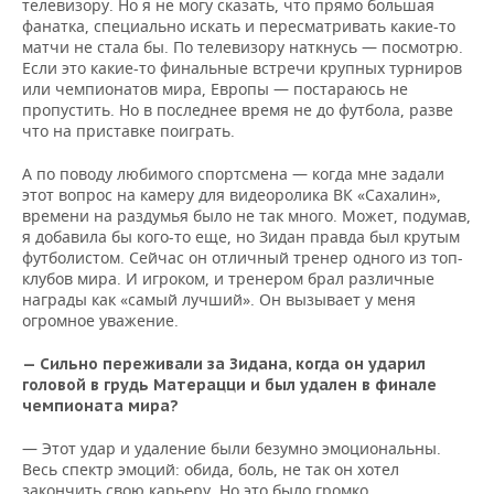
телевизору. Но я не могу сказать, что прямо большая
фанатка, специально искать и пересматривать какие-то
матчи не стала бы. По телевизору наткнусь — посмотрю.
Если это какие-то финальные встречи крупных турниров
или чемпионатов мира, Европы — постараюсь не
пропустить. Но в последнее время не до футбола, разве
что на приставке поиграть.
А по поводу любимого спортсмена — когда мне задали
этот вопрос на камеру для видеоролика ВК «Сахалин»,
времени на раздумья было не так много. Может, подумав,
я добавила бы кого-то еще, но Зидан правда был крутым
футболистом. Сейчас он отличный тренер одного из топ-
клубов мира. И игроком, и тренером брал различные
награды как «самый лучший». Он вызывает у меня
огромное уважение.
— Сильно переживали за Зидана, когда он ударил
головой в грудь Матерацци и был удален в финале
чемпионата мира?
— Этот удар и удаление были безумно эмоциональны.
Весь спектр эмоций: обида, боль, не так он хотел
закончить свою карьеру. Но это было громко.