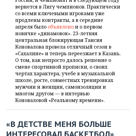
России, и чемпионат и в следующем году
НЕФТЕХИМИЯ
вернется в Лигу чемпионов. Практически
РОЗНИЧНАЯ ТОРГОВЛЯ
НОВОСТИ ТЕХНОЛОГИЙ
МЕРОПРИЯТИЯ
со всеми ключевыми игроками уже
НЕФТЬ
продлены контракты, а в середине
ТРАНСПОРТ
IT
НОВОСТИ МЕРОПРИЯТИЙ
СПОРТ
апреля было
объявлено
и о первом
ОПК
новичке «динамовок». 23-летняя
УСЛУГИ
МЕДИА
ВЫЕЗДНАЯ РЕДАКЦИЯ
НОВОСТИ СПОРТА
ОБЩЕСТВО
центральная блокирующая Таисия
ЭНЕРГЕТИКА
Коновалова провела отличный сезон в
ТЕЛЕКОММУНИКАЦИИ
БИЗНЕС-БРАНЧИ
ФУТБОЛ
НОВОСТИ ОБЩЕСТВА
«Сахалине» и теперь переезжает в Казань.
ФОТОГАЛЕРЕЯ
О том, как непросто далось решение о
смене спортивной прописки, о своих
ONLINE-КОНФЕРЕНЦИИ
ХОККЕЙ
ВЛАСТЬ
СЮЖЕТЫ
чертах характера, учебе в музыкальной
школе, росте, совместных тренировках
ОТКРЫТАЯ ЛЕКЦИЯ
БАСКЕТБОЛ
ИНФРАСТРУКТУРА
СПРАВОЧНИК
мужчин и женщин, самоизоляции и
многом другом — в интервью
ВОЛЕЙБОЛ
ИСТОРИЯ
СПИСОК ПЕРСОН
ПОЛНАЯ ВЕРСИЯ
Коноваловой «Реальному времени».
КИБЕРСПОРТ
КУЛЬТУРА
СПИСОК КОМПАНИЙ
«В ДЕТСТВЕ МЕНЯ БОЛЬШЕ
ФИГУРНОЕ КАТАНИЕ
МЕДИЦИНА
ИНТЕРЕСОВАЛ БАСКЕТБОЛ»