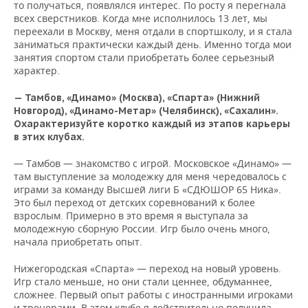
то получаться, появлялся интерес. По росту я перегнала
всех сверстников. Когда мне исполнилось 13 лет, мы
переехали в Москву, меня отдали в спортшколу, и я стала
заниматься практически каждый день. Именно тогда мои
занятия спортом стали приобретать более серьезный
характер.
— Тамбов, «Динамо» (Москва), «Спарта» (Нижний
Новгород), «Динамо-Метар» (Челябинск), «Сахалин».
Охарактеризуйте коротко каждый из этапов карьеры
в этих клубах.
— Тамбов — знакомство с игрой. Московское «Динамо» —
там выступление за молодежку для меня чередовалось с
играми за команду Высшей лиги Б «СДЮШОР 65 Ника».
Это был переход от детских соревнований к более
взрослым. Примерно в это время я выступала за
молодежную сборную России. Игр было очень много,
начала приобретать опыт.
Нижегородская «Спарта» — переход на новый уровень.
Игр стало меньше, но они стали ценнее, обдуманнее,
сложнее. Первый опыт работы с иностранными игроками
и тренерами. В этом клубе я действительно получила