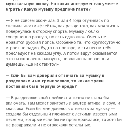
музыкальную школу. На каких инструментах умеете
играть? Какую музыку предпочитаете?
— Я не совсем окончила. 3 или 4 года отучилась по
специальности «флейта», как раз до того, как моя жизнь
повернулась в сторону спорта. Музыку люблю
совершенно разную, но есть одно «но». Очень не
нравится русская попса. Особенно та, что круглосуточно
играет по радио, будто на повторе, и эти песни тебя
преследуют на каждом углу. А потом вдруг оказывается,
что ты их знаешь наизусть, невольно напеваешь и
думаешь: «Да как так-то?!»
— Если бы вам доверили отвечать за музыку в
раздевалке и на тренировках, то какие треки
поставили бы в первую очередь?
— В раздевалке свой плейлист я точно не стала бы
включать. Там может заиграть и альтернатива, и соул, и
классика. Если бы мне довелось отвечать за музыку —
создала бы отдельный плейлист с легкими известными
песнями, которые если бы не прям нравились, то хотя бы
не раздражали и не отвлекали остальных.