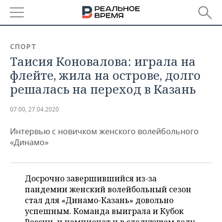
РЕГИОНЫ
СПОРТ
Таисия Коновалова: играла на
БАШКОРТОСТАН
НОВОСТИ
флейте, жила на острове, долго
ТАТАРСТАН
АНАЛИТИКА
решалась на переход в Казань
УДМУРТИЯ
НОВОСТИ АНАЛИТИКИ
ЭКОНОМИКА
07:00, 27.04.2020
ДЕКЛАРАЦИИ О ДОХОДАХ
НОВОСТИ ЭКОНОМИКИ
ПРОМЫШЛЕННОСТЬ
Интервью с новичком женского волейбольного
«Динамо»
КОРОЛИ ГОСЗАКАЗА ПФО
ФИНАНСЫ
НОВОСТИ
НЕДВИЖИМОСТЬ
ПРОМЫШЛЕННОСТИ
ВУЗЫ ТАТАРСТАНА
БАНКИ
НОВОСТИ НЕДВИЖИМОСТИ
АВТО
Досрочно завершившийся из-за
АГРОПРОМ
пандемии женский волейбольный сезон
КОМУ ПРИНАДЛЕЖАТ
БЮДЖЕТ
НОВОСТИ АВТО
БИЗНЕС
стал для «Динамо-Казань» довольно
ТОРГОВЫЕ ЦЕНТРЫ
МАШИНОСТРОЕНИЕ
ТАТАРСТАНА
успешным. Команда выиграла и Кубок
ИНВЕСТИЦИИ
НОВОСТИ БИЗНЕСА
ТЕХНОЛОГИИ