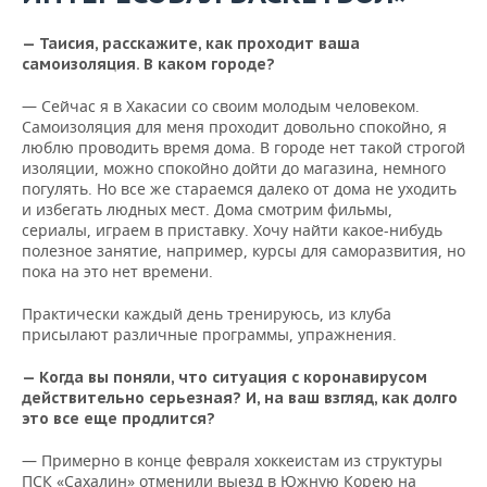
ВОДНЫЕ ВИДЫ СПОРТА
ОБРАЗОВАНИЕ
— Таисия, расскажите, как проходит ваша
ХОККЕЙ С МЯЧОМ
ПРОИСШЕСТВИЯ
самоизоляция. В каком городе?
— Сейчас я в Хакасии со своим молодым человеком.
Самоизоляция для меня проходит довольно спокойно, я
люблю проводить время дома. В городе нет такой строгой
изоляции, можно спокойно дойти до магазина, немного
погулять. Но все же стараемся далеко от дома не уходить
и избегать людных мест. Дома смотрим фильмы,
сериалы, играем в приставку. Хочу найти какое-нибудь
полезное занятие, например, курсы для саморазвития, но
пока на это нет времени.
Практически каждый день тренируюсь, из клуба
присылают различные программы, упражнения.
— Когда вы поняли, что ситуация с коронавирусом
действительно серьезная? И, на ваш взгляд, как долго
это все еще продлится?
— Примерно в конце февраля хоккеистам из структуры
ПСК «Сахалин» отменили выезд в Южную Корею на