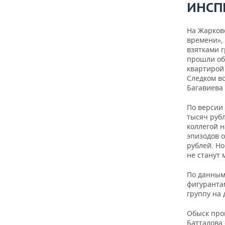
ИНСП
На Жаркове
времени»,
взятками г
прошли об
квартирой
Следком в
Багавиева
По версии 
тысяч руб
коллегой н
эпизодов 
рублей. Но
не станут 
По данным
фигурантам
группу на 
Обыск про
Батталова