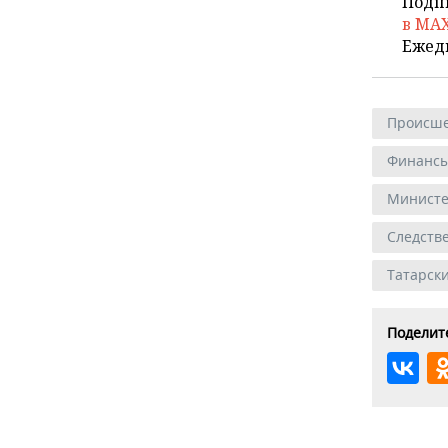
Подп
в MA
Ежед
Происше
Финанс
Министе
Следств
Татарск
Поделите