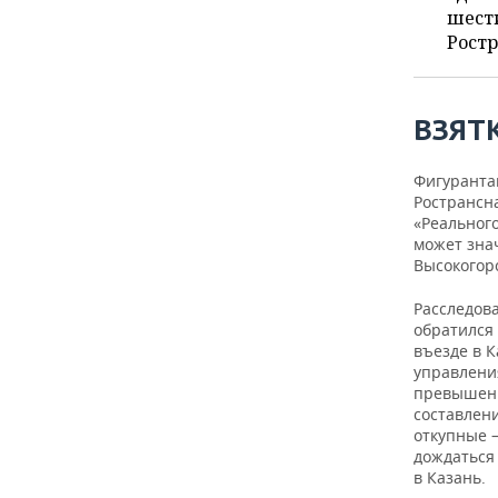
ВОДНЫЕ ВИДЫ СПОРТА
ОБРАЗОВАНИЕ
шест
Ростр
ХОККЕЙ С МЯЧОМ
ПРОИСШЕСТВИЯ
ВЗЯТ
Фигурантам
Ространсна
«Реальног
может зна
Высокогорс
Расследов
обратился 
въезде в 
управлени
превышени
составлен
откупные —
дождаться
в Казань.