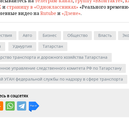
исывайтесь на
телеграм-канал
,
группу «ВКонтакте»
,
к
X
и
страницу в «Одноклассниках»
«Реального времени»
невные видео на
Rutube
и
«Дзене»
.
ствия
Авто
Бизнес
Общество
Власть
Эк
ы
Удмуртия
Татарстан
рство транспорта и дорожного хозяйства Татарстана
енное управление следственного комитета РФ по Татарстану
ий УГАН федеральной службы по надзору в сфере транспорта
сь в соцсетях