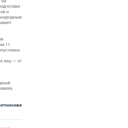
 на
подготовке
ров и
дународным
сывают
ия
ым 11
опустимых
их лиц — от
идный
ловиях,
отникова