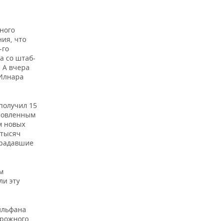
ного
ия, что
-го
а со штаб-
 А вчера
 Илнара
 получил 15
ановленным
м новых
 тысяч
традавшие
м
ли эту
ильфана
орожного