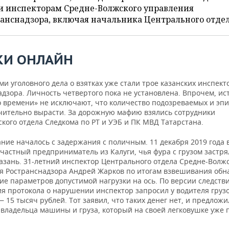
и инспекторам Средне-Волжского управления
анснадзора, включая начальника Центрального отдел
КИ ОНЛАЙН
и уголовного дела о взятках уже стали трое казанских инспект
дзора. Личность четвертого пока не установлена. Впрочем, ис
о времени» не исключают, что количество подозреваемых и эп
чительно вырасти. За дорожную мафию взялись сотрудники
кого отдела Следкома по РТ и УЭБ и ПК МВД Татарстана.
ание началось с задержания с поличным. 11 декабря 2019 года
частный предприниматель из Калуги, чья фура с грузом застря
Казань. 31-летний инспектор Центрального отдела Средне-Волж
я Ространснадзора Андрей Жарков по итогам взвешивания об
е параметров допустимой нагрузки на ось. По версии следстви
ия протокола о нарушении инспектор запросил у водителя груз
 15 тысяч рублей. Тот заявил, что таких денег нет, и предложи
 владельца машины и груза, который на своей легковушке уже 