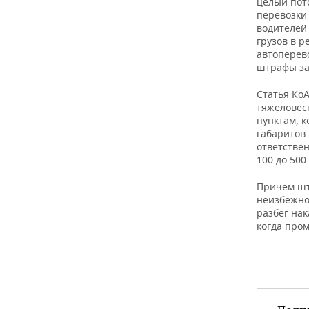
целый пот
перевозки 
водителей
грузов в 
автоперев
штрафы за
Статья Ко
тяжеловесн
пунктам, 
габаритов
ответствен
100 до 500
Причем шт
неизбежно
разбег нак
когда пром