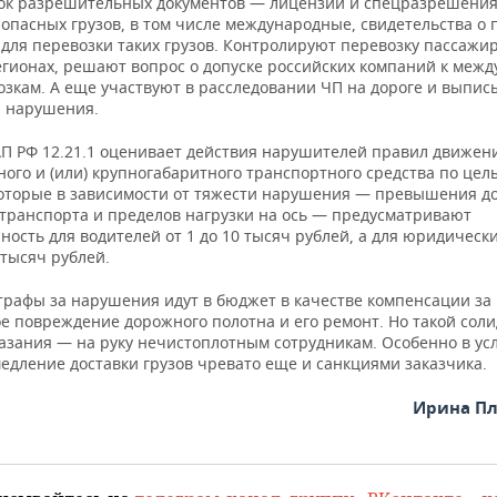
ок разрешительных документов — лицензии и спецразрешения
опасных грузов, в том числе международные, свидетельства о 
 для перевозки таких грузов. Контролируют перевозку пассажи
регионах, решают вопрос о допуске российских компаний к меж
озкам. А еще участвуют в расследовании ЧП на дороге и выпи
 нарушения.
АП РФ 12.21.1 оценивает действия нарушителей правил движен
ого и (или) крупногабаритного транспортного средства по цел
которые в зависимости от тяжести нарушения — превышения д
 транспорта и пределов нагрузки на ось — предусматривают
ность для водителей от 1 до 10 тысяч рублей, а для юридическ
 тысяч рублей.
рафы за нарушения идут в бюджет в качестве компенсации за
е повреждение дорожного полотна и его ремонт. Но такой сол
азания — на руку нечистоплотным сотрудникам. Особенно в ус
едление доставки грузов чревато еще и санкциями заказчика.
Ирина Пл