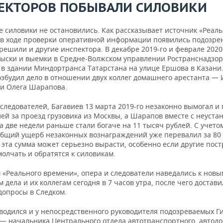
ЕКТОРОВ ПОБЫВАЛИ СИЛОВИКИ
 силовики не остановились. Как рассказывает источник «Реаль
 в ходе проверки оперативной информации появились подозрен
решили и другие инспектора. В декабре 2019-го и феврале 2020
ыски и выемки в Средне-Волжском управлении Ространснадзор
 в здании Миндортранса Татарстана на улице Ершова в Казани.
озбудил дело в отношении двух коллег домашнего арестанта —
 и Олега Шарапова.
следователей, Багавиев 13 марта 2019-го незаконно вымогал и
лей за проезд грузовика из Москвы, а Шарапов вместе с неуст
а две недели раньше стали богаче на 11 тысяч рублей. С учето
общий ущерб незаконных вознаграждений уже перевалил за 80
 эта сумма может серьезно вырасти, особенно если другие пос
молчать и обратятся к силовикам.
 «Реального времени», опера и следователи наведались к новы
 дела и их коллегам сегодня в 7 часов утра, после чего достави
допросы в Следком.
водился и у непосредственного руководителя подозреваемых Г
 — начальника Центрального отдела автотранспортного, автод