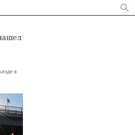
 нашел
ъезде в