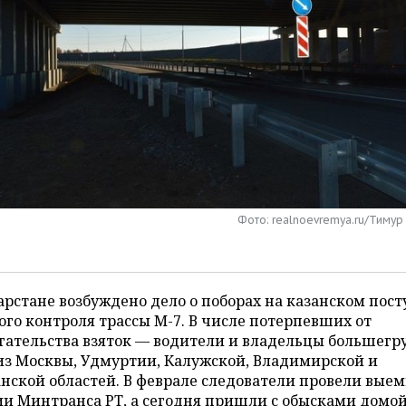
Фото: realnoevremya.ru/Тимур
арстане возбуждено дело о поборах на казанском пост
ого контроля трассы М-7. В числе потерпевших от
гательства взяток — водители и владельцы большегр
из Москвы, Удмуртии, Калужской, Владимирской и
нской областей. В феврале следователи провели выем
и Минтранса РТ, а сегодня пришли с обысками домой