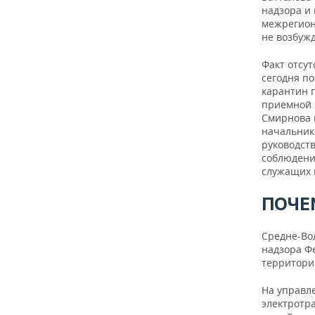
надзора и
межрегион
не возбужд
Факт отсу
сегодня по
карантин п
приемной 
Смирнова 
начальник
руководств
соблюдени
служащих 
ПОЧЕМ
Средне-Во
надзора Ф
территори
На управл
электротр