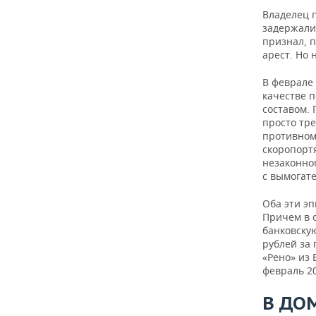
Владелец 
задержали
признал, 
арест. Но 
В феврале 
качестве п
составом. 
просто тре
противном
скоропорт
незаконно
с вымогате
Оба эти эп
Причем в 
банковску
рублей за 
«Рено» из
февраль 20
В ДО