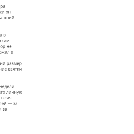
ора
ки он
омашний
а в
яжким
тор не
ожал в
щий размер
ние взятки
 недели.
его личную
 тысяч
лей — за
и за