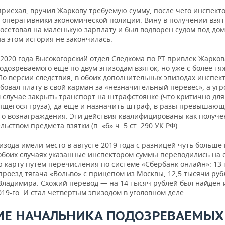
приехал, вручил Жаркову требуемую сумму, после чего инспект
 оперативники экономической полиции. Вину в получении взят
посетовал на маленькую зарплату и был водворен судом под д
на этом история не закончилась.
2020 года Высокогорский отдел Следкома по РТ привлек Жарков
одозреваемого еще по двум эпизодам взяток, но уже с более т
По версии следствия, в обоих дополнительных эпизодах инспек
бовал плату в свой карман за «незначительный перевес», а угр
 случае закрыть транспорт на штрафстоянке (что критично для
ящегося груза), да еще и назначить штраф, в разы превышаю
го вознаграждения. Эти действия квалифицированы как получе
льством предмета взятки (п. «б» ч. 5 ст. 290 УК РФ).
изода имели место в августе 2019 года с разницей чуть больше
обоих случаях указанные инспектором суммы переводились на 
ю карту путем перечисления по системе «Сбербанк онлайн»: 13
проезд тягача «Вольво» с прицепом из Москвы, 12,5 тысячи руб
 Владимира. Схожий перевод — на 14 тысяч рублей был найден 
19-го. И стал четвертым эпизодом в уголовном деле.
МЕ НАЧАЛЬНИКА ПОДОЗРЕВАЕМЫХ