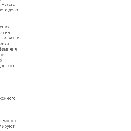
лжского
его дело
мени»
ся на
ый раз. В
риса
 фамилия
ов
о
данских
рожного
аземного
улируют