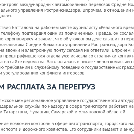
 контроля международных автомобильных перевозок Средне-Во
ального управления Ространснадзора. Впрочем, в отношении н
алось.
тствия Батталова на рабочем месте журналисту «Реального вре
 телефону подтвердил один из подчиненных. Правда, он сослал
о коронавирусу и заявил, что об уголовном деле слышит в перв
начальника Средне-Волжского управления Ространснадзора Бо
на звонки и электронную почту сегодня не ответили. Впрочем,
а проштрафившегося отдела уже исчезла со странички контакт
а на сайте ведомства. Зато осталась в числе членов комиссии п
ю требований к служебному поведению государственных граж
и урегулированию конфликта интересов.
 РАСПЛАТА ЗА ПЕРЕГРУЗ
лжское межрегиональное управление государственного автодо
едеральной службы по надзору в сфере транспорта работает на
и Татарстана, Чувашии, Самарской и Ульяновской областей.
ение возложен контроль в сфере автотранспорта, городского н
анспорта и дорожного хозяйства. Его сотрудники выдают и анн