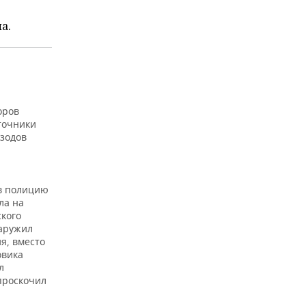
а.
оров
точники
изодов
 в полицию
ла на
ского
наружил
я, вместо
овика
л
проскочил