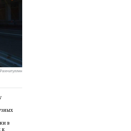
 Рахматуллин
у
узных
ки в
 к