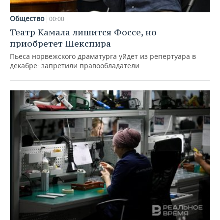
Общество
00:00
Театр Камала лишится Фоссе, но
приобретет Шекспира
Пьеса норвежского драматурга уйдет из репертуара в
декабре: запретили правообладатели