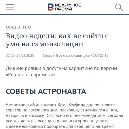
РЕГИОНЫ
ОБЩЕСТВО
Видео недели: как не сойти с
БАШКОРТОСТАН
НОВОСТИ
ума на самоизоляции
ТАТАРСТАН
АНАЛИТИКА
07:00, 29.03.2020
Сюжет:
Все о коронавирусе / COVID-19
УДМУРТИЯ
НОВОСТИ АНАЛИТИКИ
ЭКОНОМИКА
Лучшие ролики о досуге на карантине по версии
ДЕКЛАРАЦИИ О ДОХОДАХ
НОВОСТИ ЭКОНОМИКИ
ПРОМЫШЛЕННОСТЬ
«Реального времени»
КОРОЛИ ГОСЗАКАЗА ПФО
ФИНАНСЫ
НОВОСТИ
НЕДВИЖИМОСТЬ
СОВЕТЫ АСТРОНАВТА
ПРОМЫШЛЕННОСТИ
ВУЗЫ ТАТАРСТАНА
БАНКИ
НОВОСТИ НЕДВИЖИМОСТИ
АВТО
АГРОПРОМ
Американский астронавт Крис Хэдфилд дал несколько
советов по самоизоляции, поскольку сталкивался с ней,
КОМУ ПРИНАДЛЕЖАТ
БЮДЖЕТ
НОВОСТИ АВТО
БИЗНЕС
находясь в космосе. Согласно его рекомендациям, сегодня
ТОРГОВЫЕ ЦЕНТРЫ
МАШИНОСТРОЕНИЕ
все мы должны осознать реальный уровень угрозы.
ТАТАРСТАНА
Далее необходимо подобрать для себя цели на время
ИНВЕСТИЦИИ
НОВОСТИ БИЗНЕСА
ТЕХНОЛОГИИ