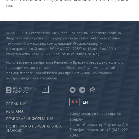
был
© 2015 - 2026 Сетевое издание «Реальное время» Зарегистрировано
Федеральной службой по надзору в сфере связи, информационных
технологий и массовых коммуникаций (Роскомнадзор) –
регистрационный номер ЭЛ № ФС 77 - 79627 от 18 декабря 2020 г. (ранее
свидетельство Эл № ФС 77-59331 от 18 сентября 2014 г.)
Использование материалов Реального Времени разрешено только с
предварительного согласия правообладателей, упоминание сайта и
прямая гиперссылка обязательны при частичном или полном
воспроизведении материалов.
18+
RU
EN
РЕДАКЦИЯ
РЕКЛАМА
Учредитель ООО «Реальное
ПРАВОВАЯ ИНФОРМАЦИЯ
время»
Главный редактор Саушина А.А.
ПОЛИТИКА О ПЕРСОНАЛЬНЫХ
Телефон редакции: +7 (843) 222-
ДАННЫХ
90-80