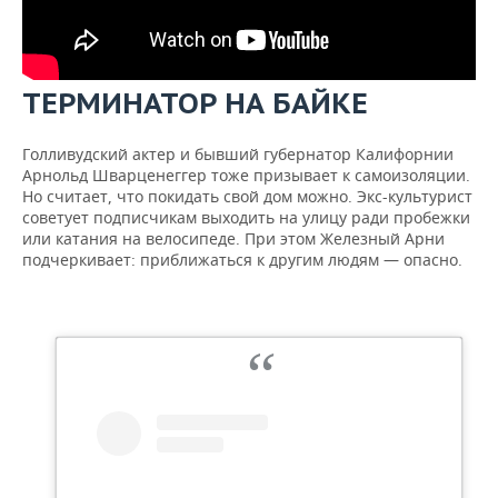
ВОДНЫЕ ВИДЫ СПОРТА
ОБРАЗОВАНИЕ
ХОККЕЙ С МЯЧОМ
ПРОИСШЕСТВИЯ
ТЕРМИНАТОР НА БАЙКЕ
Голливудский актер и бывший губернатор Калифорнии
Арнольд Шварценеггер тоже призывает к самоизоляции.
Но считает, что покидать свой дом можно. Экс-культурист
советует подписчикам выходить на улицу ради пробежки
или катания на велосипеде. При этом Железный Арни
подчеркивает: приближаться к другим людям — опасно.