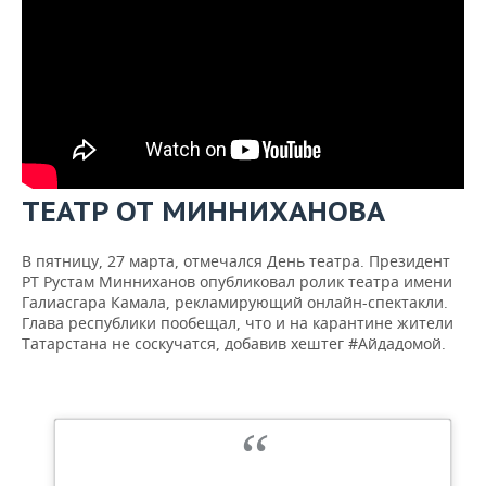
ТЕАТР ОТ МИННИХАНОВА
В пятницу, 27 марта, отмечался День театра. Президент
РТ Рустам Минниханов опубликовал ролик театра имени
Галиасгара Камала, рекламирующий онлайн-спектакли.
Глава республики пообещал, что и на карантине жители
Татарстана не соскучатся, добавив хештег #Айдадомой.