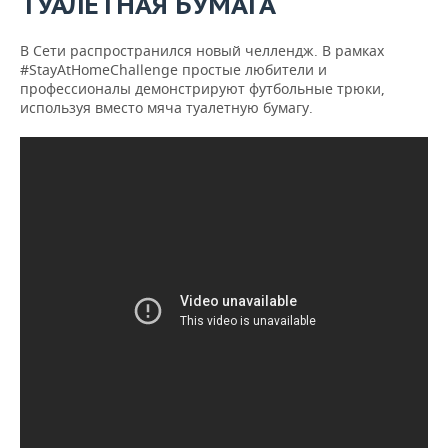
ТУАЛЕТНАЯ БУМАГА
В Сети распространился новый челлендж. В рамках
#StayAtHomeChallenge простые любители и
профессионалы демонстрируют футбольные трюки,
используя вместо мяча туалетную бумагу.