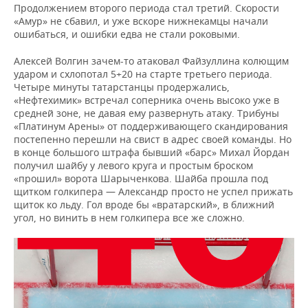
Продолжением второго периода стал третий. Скорости
«Амур» не сбавил, и уже вскоре нижнекамцы начали
ошибаться, и ошибки едва не стали роковыми.
Алексей Волгин зачем-то атаковал Файзуллина колющим
ударом и схлопотал 5+20 на старте третьего периода.
Четыре минуты татарстанцы продержались,
«Нефтехимик» встречал соперника очень высоко уже в
средней зоне, не давая ему развернуть атаку. Трибуны
«Платинум Арены» от поддерживающего скандирования
постепенно перешли на свист в адрес своей команды. Но
в конце большого штрафа бывший «барс» Михал Йордан
получил шайбу у левого круга и простым броском
«прошил» ворота Шарыченкова. Шайба прошла под
щитком голкипера — Александр просто не успел прижать
щиток ко льду. Гол вроде бы «вратарский», в ближний
угол, но винить в нем голкипера все же сложно.