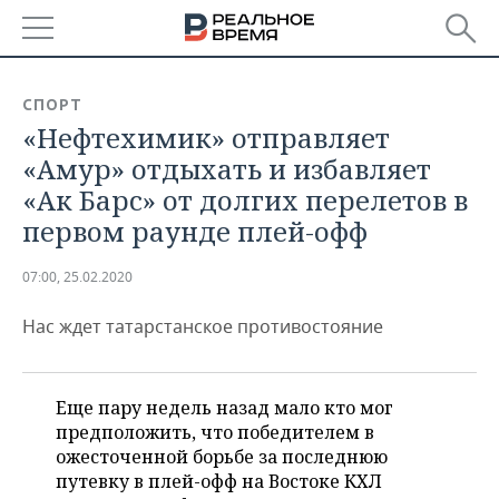
РЕГИОНЫ
СПОРТ
«Нефтехимик» отправляет
БАШКОРТОСТАН
НОВОСТИ
«Амур» отдыхать и избавляет
ТАТАРСТАН
АНАЛИТИКА
«Ак Барс» от долгих перелетов в
первом раунде плей-офф
УДМУРТИЯ
НОВОСТИ АНАЛИТИКИ
ЭКОНОМИКА
07:00, 25.02.2020
ДЕКЛАРАЦИИ О ДОХОДАХ
НОВОСТИ ЭКОНОМИКИ
ПРОМЫШЛЕННОСТЬ
Нас ждет татарстанское противостояние
КОРОЛИ ГОСЗАКАЗА ПФО
ФИНАНСЫ
НОВОСТИ
НЕДВИЖИМОСТЬ
ПРОМЫШЛЕННОСТИ
ВУЗЫ ТАТАРСТАНА
БАНКИ
НОВОСТИ НЕДВИЖИМОСТИ
АВТО
АГРОПРОМ
Еще пару недель назад мало кто мог
предположить, что победителем в
КОМУ ПРИНАДЛЕЖАТ
БЮДЖЕТ
НОВОСТИ АВТО
БИЗНЕС
ТОРГОВЫЕ ЦЕНТРЫ
МАШИНОСТРОЕНИЕ
ожесточенной борьбе за последнюю
ТАТАРСТАНА
путевку в плей-офф на Востоке КХЛ
ИНВЕСТИЦИИ
НОВОСТИ БИЗНЕСА
ТЕХНОЛОГИИ