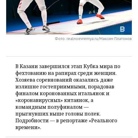
НЕФТЕХИМИЯ
РОЗНИЧНАЯ ТОРГОВЛЯ
НОВОСТИ ТЕХНОЛОГИЙ
МЕРОПРИЯТИЯ
НЕФТЬ
ТРАНСПОРТ
IT
НОВОСТИ МЕРОПРИЯТИЙ
СПОРТ
ОПК
Фото: realnoevremya.ru/Максим Платонов
УСЛУГИ
МЕДИА
ВЫЕЗДНАЯ РЕДАКЦИЯ
НОВОСТИ СПОРТА
ОБЩЕСТВО
ЭНЕРГЕТИКА
ТЕЛЕКОММУНИКАЦИИ
БИЗНЕС-БРАНЧИ
ФУТБОЛ
НОВОСТИ ОБЩЕСТВА
ФОТОГАЛЕРЕЯ
В Казани завершился этап Кубка мира по
ONLINE-КОНФЕРЕНЦИИ
ХОККЕЙ
ВЛАСТЬ
СЮЖЕТЫ
фехтованию на рапирах среди женщин.
Хозяева соревнований оказались даже
ОТКРЫТАЯ ЛЕКЦИЯ
БАСКЕТБОЛ
ИНФРАСТРУКТУРА
СПРАВОЧНИК
излишне гостеприимными, порадовав
финалом коронованных итальянок и
ВОЛЕЙБОЛ
ИСТОРИЯ
СПИСОК ПЕРСОН
ПОЛНАЯ ВЕРСИЯ
«коронавирусных» китаянок, а
командным полуфиналом —
КИБЕРСПОРТ
КУЛЬТУРА
СПИСОК КОМПАНИЙ
прыгнувших выше головы полек.
Подробности — в репортаже «Реального
ФИГУРНОЕ КАТАНИЕ
МЕДИЦИНА
времени».