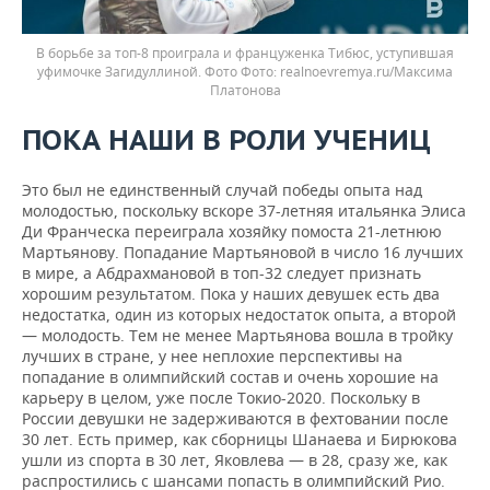
В борьбе за топ-8 проиграла и француженка Тибюс, уступившая
уфимочке Загидуллиной. Фото
realnoevremya.ru/Максима
Платонова
ПОКА НАШИ В РОЛИ УЧЕНИЦ
Это был не единственный случай победы опыта над
молодостью, поскольку вскоре 37-летняя итальянка Элиса
Ди Франческа переиграла хозяйку помоста 21-летнюю
Мартьянову. Попадание Мартьяновой в число 16 лучших
в мире, а Абдрахмановой в топ-32 следует признать
хорошим результатом. Пока у наших девушек есть два
недостатка, один из которых недостаток опыта, а второй
— молодость. Тем не менее Мартьянова вошла в тройку
лучших в стране, у нее неплохие перспективы на
попадание в олимпийский состав и очень хорошие на
карьеру в целом, уже после Токио-2020. Поскольку в
России девушки не задерживаются в фехтовании после
30 лет. Есть пример, как сборницы Шанаева и Бирюкова
ушли из спорта в 30 лет, Яковлева — в 28, сразу же, как
распростились с шансами попасть в олимпийский Рио.