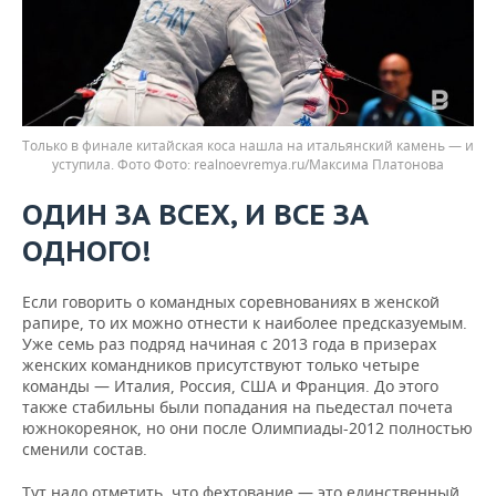
Только в финале китайская коса нашла на итальянский камень — и
уступила. Фото
realnoevremya.ru/Максима Платонова
ОДИН ЗА ВСЕХ, И ВСЕ ЗА
ОДНОГО!
Если говорить о командных соревнованиях в женской
рапире, то их можно отнести к наиболее предсказуемым.
Уже семь раз подряд начиная с 2013 года в призерах
женских командников присутствуют только четыре
команды — Италия, Россия, США и Франция. До этого
также стабильны были попадания на пьедестал почета
южнокореянок, но они после Олимпиады-2012 полностью
сменили состав.
Тут надо отметить, что фехтование — это единственный