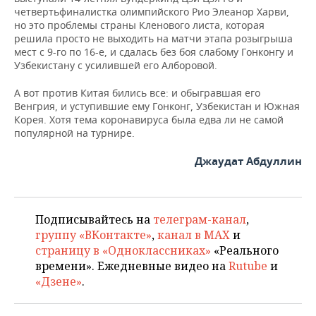
четвертьфиналистка олимпийского Рио Элеанор Харви,
но это проблемы страны Кленового листа, которая
решила просто не выходить на матчи этапа розыгрыша
мест с 9-го по 16-е, и сдалась без боя слабому Гонконгу и
Узбекистану с усилившей его Алборовой.
А вот против Китая бились все: и обыгравшая его
Венгрия, и уступившие ему Гонконг, Узбекистан и Южная
Корея. Хотя тема коронавируса была едва ли не самой
популярной на турнире.
Джаудат Абдуллин
Подписывайтесь на
телеграм-канал
,
группу «ВКонтакте»
,
канал в MAX
и
страницу в «Одноклассниках»
«Реального
времени». Ежедневные видео на
Rutube
и
«Дзене»
.