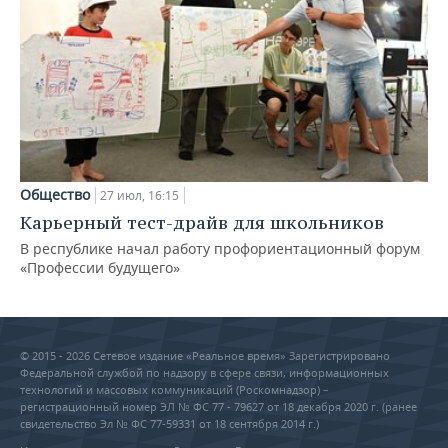
Общество
27 июл, 16:15
Карьерный тест-драйв для школьников
В республике начал работу профориентационный форум
«Профессии будущего»
© 2015 - 2026 Сетевое издание «Реальное время» Зарегистрировано
Федеральной службой по надзору в сфере связи, информационных
технологий и массовых коммуникаций (Роскомнадзор) –
регистрационный номер ЭЛ № ФС 77 - 79627 от 18 декабря 2020 г. (ранее
свидетельство Эл № ФС 77-59331 от 18 сентября 2014 г.)