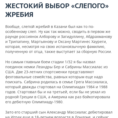
ЖЕСТОКИЙ ВЫБОР «СЛЕПОГО»
ЖРЕБИЯ
Вообще, слепой жребий в Казани был как-то по-
особенному слеп. Ну как так можно, сводить в первом же
раунде россиянок Алборову и Загидуллину, Абдрахманову
и Трипапину, Мартьянову и Оксану Мартинес Хауреги,
которая, несмотря на свою испаноязычную фамилию,
полученную от отца, также выступает за сборную России.
Но самым главным боем стадии 1/32 я бы назвал
поединок немки Леандры Бер и Сабрины Массиалас из
США. Две 23-летних спортсменки представляют
фехтовальные семейства, равных которым еще надо
поискать. Сабрина родилась в семье Грега Массиаласа,
который дважды стартовал на Олимпиадах 1984 и 1988
годов. Стартовал бы и на третьей, если бы не уехал из
родной Греции в США, а Америка как раз бойкотировала
его дебютную Олимпиаду-1980.
Зато его старший сын Александр Массиалас дебютировал
на Играх еще в 18-летнем возрасте в Лондоне, и сейчас