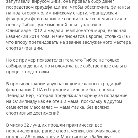
запугивали вирусом Зика, она провела сбор денег
посредством краудфандинга, чтобы обеспечить финансы
на подготовку к олимпийскому старту. Французская
федерация фехтования не спешила раскошеливаться в
пользу Тибюс, уже имевшей опыт участия в
Олимпиаде-2012 и медали чемпионатов мира, включая
казанский 2014 года, и чемпионатов Европы, столько (16),
что впору претендовать на звание заслуженного мастера
спорта Франции.
Но ее пример показателен тем, что Тибюс не только
собирала деньги, но и вложила все собственные силы в
процесс подготовки.
В противостоянии двух наследниц славных традиций
фехтования США и Германии сильнее была немка
Леандра Бер, которая продолжила борьбу за попадание
на Олимпиаду как ее отец и мама, поскольку в другом
семействе Массиалас — мама-тайка, без всяких
спортивных достижений.
В число 32 лучших прошли практически все
перечисленные ранее спортсменки, включая хозяек
помоста Абдрахманову и Мартьянову, «бабушку»