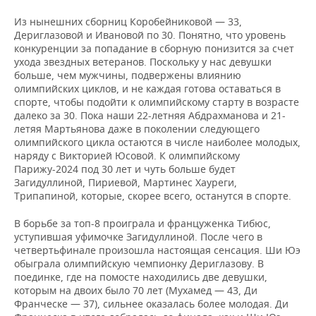
Из нынешних сборниц Коробейниковой — 33,
Дериглазовой и Ивановой по 30. Понятно, что уровень
конкуренции за попадание в сборную понизится за счет
ухода звездных ветеранов. Поскольку у нас девушки
больше, чем мужчины, подвержены влиянию
олимпийских циклов, и не каждая готова оставаться в
спорте, чтобы подойти к олимпийскому старту в возрасте
далеко за 30. Пока наши 22-летняя Абдрахманова и 21-
летяя Мартьянова даже в поколении следующего
олимпийского цикла остаются в числе наиболее молодых,
наряду с Викторией Юсовой. К олимпийскому
Парижу-2024 под 30 лет и чуть больше будет
Загидуллиной, Пириевой, Мартинес Хауреги,
Трипапиной, которые, скорее всего, останутся в спорте.
В борьбе за топ-8 проиграла и француженка Тибюс,
уступившая уфимочке Загидуллиной. После чего в
четвертьфинале произошла настоящая сенсация. Ши Юэ
обыграла олимпийскую чемпионку Дериглазову. В
поединке, где на помосте находились две девушки,
которым на двоих было 70 лет (Мухамед — 43, Ди
Франческе — 37), сильнее оказалась более молодая. Ди