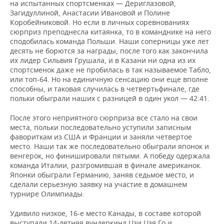
на испытанных спортсменках — Дериглазовой,
Загидуллиной, Анастасии Ивановой и Полине
Коробейниковой. Но если в личных соревнованиях
сюрприз преподнесла китаянка, то в команднике на него
сподобилась команда Польши. Наши соперницы уже лет
десять не борются за награды, после того как закончила
их лидер Сильвия Грушала, и в Казани ни одна из их
спортсменок даже не пробилась в так называемое Табло,
или топ-64. Но на единичную сенсацию они еще вполне
способны, и таковая случилась в четвертьфинале, где
польки обыграли наших с разницей в один укол — 42:41.
После этого неприятного сюрприза все стало на свои
места, польки последовательно уступили записным
фавориткам из США и Франции и заняли четвертое
место. Наши так же последовательно обыграли японок и
венгерок, но финишировали пятыми. А победу одержала
команда Италии, разгромившая в финале американок.
Японки обыграли Германию, заняв седьмое место, и
сделали серьезную заявку на участие в домашнем
турнире Олимпиады.
Удивило низкое, 16-е место Канады, в составе которой
выступали 14-летняя вундеркинд Цзи Цзя Го и