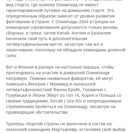
вид спорта, где хозяева Олимпиад не имеют
гарантированной путевки на домашнем старте. Это
определенным образом зависит от уровня развития
фехтования в стране. С Олимпады-2004 в Греции на
командные соревнования допускаются только восемь
сборных, и греки, затем Китай, Англия и Бразилия
начинали свой путь в дополнительном
четвертьфинальном матче, зачастую там же и
заканчивали, поскольку не обладали командами должной
силы.
Вот и Япония в рапире не настолько хороша, чтобы
претендовать на участие в домашней Олимпиаде
напрямую. Помимо названных фаворитов, ей могут
помешать Венгрия с Мухамед и нынешней
четвертьфиналисткой Фанни Крейс, Германия с
Голубицки и Леони Эберт из топ-16, Корея и Польша со
своими традициями, Китай с Ши Юэ и непреодолимым
стремлением пробиться на Олимпиаду, несмотря на
привходящие обстоятельства.
Тренеры сборной страны не включили в состав на
казанский командник Мартьянову, остановив свой выбор