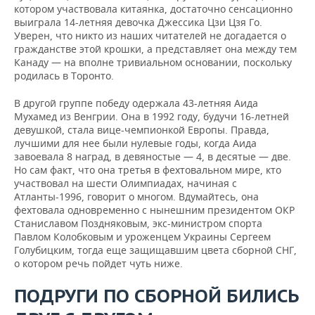
котором участвовала китаянка, достаточно сенсационно
выиграла 14-летняя девочка Джессика Цзи Цзя Го.
Уверен, что никто из наших читателей не догадается о
гражданстве этой крошки, а представляет она между тем
Канаду — на вполне тривиальном основании, поскольку
родилась в Торонто.
В другой группе победу одержала 43-летняя Аида
Мухамед из Венгрии. Она в 1992 году, будучи 16-летней
девушкой, стала вице-чемпионкой Европы. Правда,
лучшими для нее были нулевые годы, когда Аида
завоевала 8 наград, в девяностые — 4, в десятые — две.
Но сам факт, что она третья в фехтовальном мире, кто
участвовал на шести Олимпиадах, начиная с
Атланты-1996, говорит о многом. Вдумайтесь, она
фехтовала одновременно с нынешним президентом ОКР
Станиславом Поздняковым, экс-министром спорта
Павлом Колобковым и уроженцем Украины Сергеем
Голубицким, тогда еще защищавшим цвета сборной СНГ,
о котором речь пойдет чуть ниже.
ПОДРУГИ ПО СБОРНОЙ БИЛИСЬ