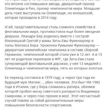
это вполне состоявшаяся звезда, двукратный призер
Олимпиады в Рио, призер чемпионатов мира. Младшая
дочь тоже выступала на Олимпиаде, но юношеской,
которая проходила в 2014 году.
И ей, представительнице столь славного семейства в
фехтовальном мире, противостояла еще более звездная
девушка. Леандра Бер родилась вместе с сестрой-
близняшкой Гретой у мамы Зиты-Евы Фукенхаузер и
папы Матиаса Бера. Уроженка Румынии Фукенхаузер —
двукратная олимпийская чемпионка в составе сборной
Германии, чемпионкой которой стала уже в 12 лет. А в 13
лет ее родители переехали в ФРГ, где Зита-Ева стала
суперзвездой фехтовальной дорожки, у нее 13 медалей с
Олимпиад и чемпионатов мира, пять из которых золотые.
Ее переезд состоялся в 1979 году, а через три года ее
будущий муж Матиас … убил человека. Это был ЧМ-1982
года в Италии, где у Бера сломалась рапира, обломок
которой пробил маску советского рапириста Владимира
Смирнова, и через глаз проник в мозг. Этот несчастный
случай повлек за собой дополнительные меры
повышения безопасности спортсменов.