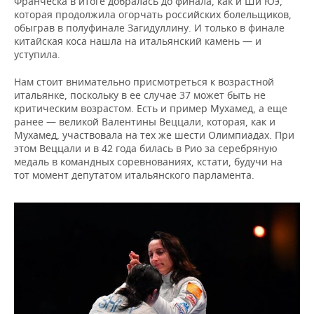
Франческа в итоге добралась до финала, как и Ши Юэ,
которая продолжила огорчать российских болельщиков,
обыграв в полуфинале Загидуллину. И только в финале
китайская коса нашла на итальянский камень — и
уступила.
Нам стоит внимательно присмотреться к возрастной
итальянке, поскольку в ее случае 37 может быть не
критическим возрастом. Есть и пример Мухамед, а еще
ранее — великой Валентины Веццали, которая, как и
Мухамед, участвовала на тех же шести Олимпиадах. При
этом Веццали и в 42 года билась в Рио за серебряную
медаль в командных соревнованиях, кстати, будучи на
тот момент депутатом итальянского парламента.