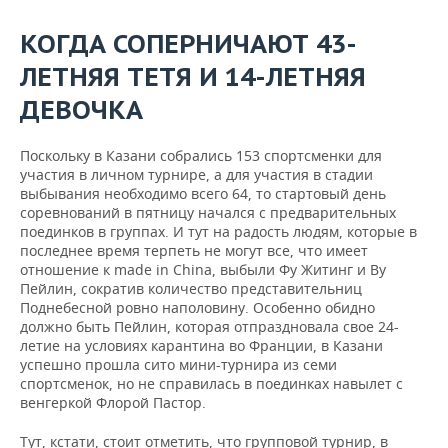
ВОДНЫЕ ВИДЫ СПОРТА
ОБРАЗОВАНИЕ
КОГДА СОПЕРНИЧАЮТ 43-
ХОККЕЙ С МЯЧОМ
ПРОИСШЕСТВИЯ
ЛЕТНЯЯ ТЕТЯ И 14-ЛЕТНЯЯ
ДЕВОЧКА
Поскольку в Казани собрались 153 спортсменки для
участия в личном турнире, а для участия в стадии
выбывания необходимо всего 64, то стартовый день
соревнований в пятницу начался с предварительных
поединков в группах. И тут на радость людям, которые в
последнее время терпеть не могут все, что имеет
отношение к made in China, выбыли Фу Житинг и Ву
Пейлин, сократив количество представительниц
Поднебесной ровно наполовину. Особенно обидно
должно быть Пейлин, которая отпраздновала свое 24-
летие на условиях карантина во Франции, в Казани
успешно прошла сито мини-турнира из семи
спортсменок, но не справилась в поединках навылет с
венгеркой Флорой Пастор.
Тут, кстати, стоит отметить, что групповой турнир, в