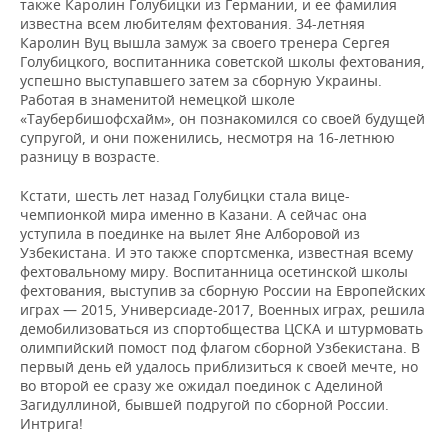
также Каролин Голубицки из Германии, и ее фамилия
известна всем любителям фехтования. 34-летняя
Каролин Вуц вышла замуж за своего тренера Сергея
Голубицкого, воспитанника советской школы фехтования,
успешно выступавшего затем за сборную Украины.
Работая в знаменитой немецкой школе
«Таубербишофсхайм», он познакомился со своей будущей
супругой, и они поженились, несмотря на 16-летнюю
разницу в возрасте.
Кстати, шесть лет назад Голубицки стала вице-
чемпионкой мира именно в Казани. А сейчас она
уступила в поединке на вылет Яне Алборовой из
Узбекистана. И это также спортсменка, известная всему
фехтовальному миру. Воспитанница осетинской школы
фехтования, выступив за сборную России на Европейских
играх — 2015, Универсиаде-2017, Военных играх, решила
демобилизоваться из спортобщества ЦСКА и штурмовать
олимпийский помост под флагом сборной Узбекистана. В
первый день ей удалось приблизиться к своей мечте, но
во второй ее сразу же ожидал поединок с Аделиной
Загидуллиной, бывшей подругой по сборной России.
Интрига!