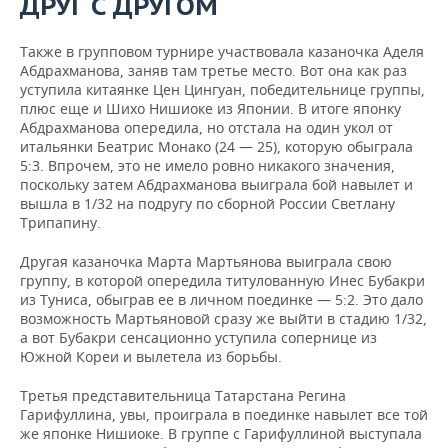
ДРУГ С ДРУГОМ
Также в групповом турнире участвовала казаночка Аделя
Абдрахманова, заняв там третье место. Вот она как раз
уступила китаянке Цен Цингуан, победительнице группы,
плюс еще и Шихо Нишиоке из Японии. В итоге японку
Абдрахманова опередила, но отстала на один укол от
итальянки Беатрис Монако (24 — 25), которую обыграла
5:3. Впрочем, это не имело ровно никакого значения,
поскольку затем Абдрахманова выиграла бой навылет и
вышла в 1/32 на подругу по сборной России Светлану
Трипапину.
Другая казаночка Марта Мартьянова выиграла свою
группу, в которой опередила титулованную Инес Бубакри
из Туниса, обыграв ее в личном поединке — 5:2. Это дало
возможность Мартьяновой сразу же выйти в стадию 1/32,
а вот Бубакри сенсационно уступила сопернице из
Южной Кореи и вылетела из борьбы.
Третья представительница Татарстана Регина
Гарифуллина, увы, проиграла в поединке навылет все той
же японке Нишиоке. В группе с Гарифуллиной выступала