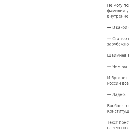
Не могу п
фамилии у
внутренне
— В какой 
— Статью 
зарубежном
Шаймиев в
— Чем вы 
И бросает 
России все
— Ладно.
Вообще-то 
Конституц
Текст Конс
всегда на 