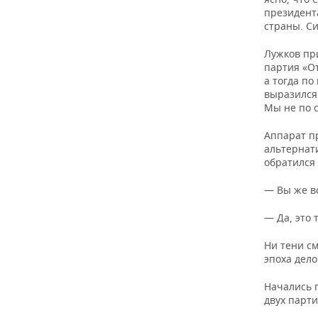
ВОДНЫЕ ВИДЫ СПОРТА
ОБРАЗОВАНИЕ
президента
страны. С
ХОККЕЙ С МЯЧОМ
ПРОИСШЕСТВИЯ
Лужков пр
партия «От
а тогда п
выразился 
Мы не по с
Аппарат п
альтернат
обратился 
— Вы же в
— Да, это 
Ни тени см
эпоха дел
Начались 
двух парти