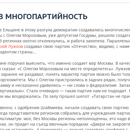
 В МНОГОПАРТИЙНОСТЬ
е Ельцине в эпоху разгула демократии создавались многочисл
ы с Олегом Морозовым, уже депутатом Госдумы, решили создат
В регионах охотно откликнулись, и работа закипела. Параллель
ий Лужков
создавал свою партию «Отечество», видимо, с нам
зидентом страны…
не поручил выяснить, что именно создает мэр Москвы. В каче
я сказал: «С Олегом Морозовым на месте определитесь». Лужко
 заранее не раздавал, понять характер партии можно было тол
оргкомитета. Мы с Олегом пристроились в задних рядах, получ
рамму и несказанно удивились — ни слова о федерализме. Запа
вертикалью». Стало очевидно — такая партия нам не подходит.
ии мы воздержались. По залу прошел шепот: «Татарстан не при
твенно, с одобрения Шаймиева, начали создавать свою партию
Когда представители регионов собрались для учреждения парти
льтиматум: мол, без Москвы регионы неполноценны, его надо 
ае, он придет на съезд явочным порядком: «Двери не закроете
его не остановить. А принимать — значит создавать конфликт с