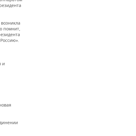
президента
 возникла
то помнит,
резидента
 Россию».
я и
новая
единении