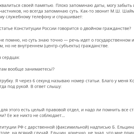
охвалиться своей памятью. Плохо запоминаю даты, могу забыть
частников, но всегда запоминаю суть. Как-то звонит М.Ш. Шай
му служебному телефону и спрашивает:
статье Конституции России говорится о двойном гражданстве?
не помню, но суть знаю точно — речь идет о государственном 
, но не внутреннем (центр-субъекты) гражданстве.
 сердцах:
там вообще занимаетесь!?
трубку. Я через 6 секунд называю номер статьи. Благо у меня 
гда под рукой. В ответ слышу:
для этого есть целый правовой отдел, и надо ли помнить все с
ии? Ее же никто не соблюдает…
титуции РФ с дарственной (факсимильной) надписью Б. Ельцина
столе, на всякий случай. Ельцин, конечно, не знал, что мне пр