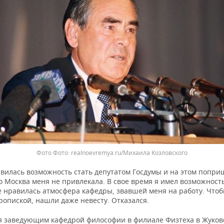
Фото
realnoevremya.ru/Михаила Козловского
явилась возможность стать депутатом Госдумы и на этом попри
о Москва меня не привлекала. В свое время я имел возможност
е нравилась атмосфера кафедры, звавшей меня на работу. Что
ропиской, нашли даже невесту. Отказался.
я заведующим кафедрой философии в филиале Физтеха в Жуков