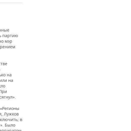
енные
ь партию
но мэр
ерением
стве
в
ько на
или на
хло
 При
сягнул».
 «Регионы
и, Лужков
включить; в
». Было
 аппаратом