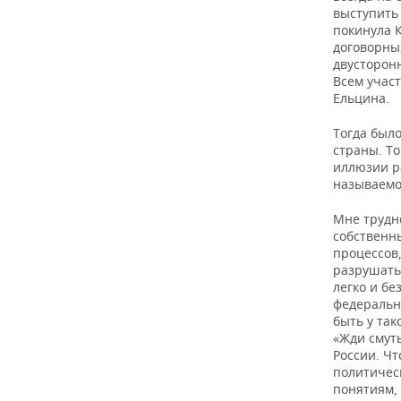
выступить
покинула 
договорны
двусторонн
Всем участ
Ельцина.
Тогда было
страны. То
иллюзии р
называемо
Мне трудн
собственн
процессов,
разрушать 
легко и б
федеральн
быть у так
«Жди смут
России. Чт
политичес
понятиям, 