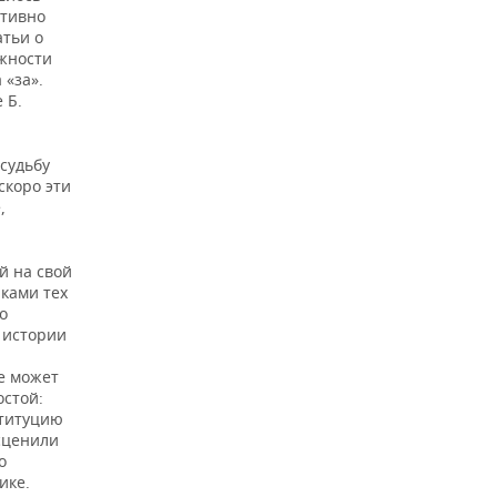
ативно
атьи о
ожности
 «за».
 Б.
 судьбу
скоро эти
,
й на свой
ками тех
о
» истории
е может
остой:
ституцию
есценили
о
ике.