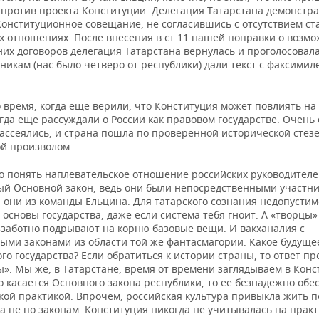
 против проекта Конституции. Делегация Татарстана демонстр
Конституционное совещание, не согласившись с отсутствием ст
х отношениях. После внесения в ст.11 нашей поправки о возм
их договоров делегация Татарстана вернулась и проголосовала
никам (нас было четверо от республики) дали текст с факсимиле
 время, когда еще верили, что Конституция может повлиять на
гда еще рассуждали о России как правовом государстве. Очень 
ассеялись, и страна пошла по проверенной исторической стезе
й произволом.
о понять наплевательское отношение российских руководителе
ый Основной закон, ведь они были непосредственными участни
 они из команды Ельцина. Для татарского сознания недопустим
основы государства, даже если система тебя гноит. А «творцы
еззаботно подрывают на корню базовые вещи. И вакханалия с
ыми законами из области той же фантасмагории. Какое будуще
ого государства? Если обратиться к истории страны, то ответ пр
ы». Мы же, в Татарстане, время от времени заглядываем в Кон
о касается Основного закона республики, то ее безнадежно об
кой практикой. Впрочем, российская культура привыкла жить п
а не по законам. Конституция никогда не учитывалась на практ