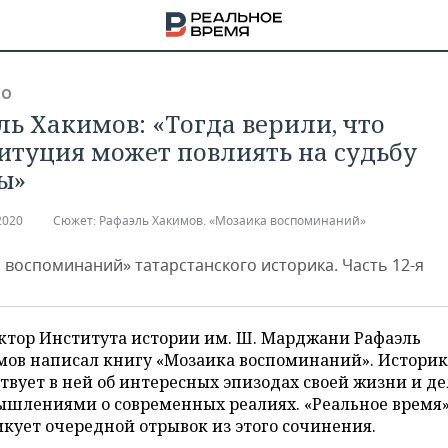
ВО
ль Хакимов: «Тогда верили, что
итуция может повлиять на судьбу
ы»
2020
Сюжет:
Рафаэль Хакимов. «Мозаика воспоминаний»
 воспоминаний» татарстанского историка. Часть 12-я
ктор Института истории им. Ш. Марджани Рафаэль
мов написал книгу «Мозаика воспоминаний». Историк
твует в ней об интересных эпизодах своей жизни и д
НА
ышлениями о современных реалиях. «Реальное время
кует очередной отрывок из этого сочинения.