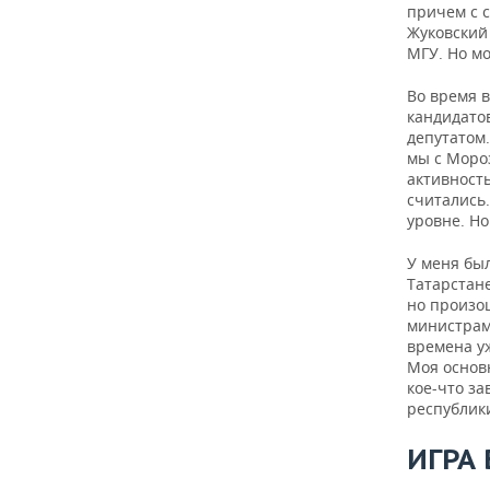
причем с с
Жуковский
МГУ. Но мо
Во время 
кандидатов
депутатом.
мы с Мороз
активность
считались
уровне. Н
У меня бы
Татарстане
но произош
министрами
времена уж
Моя основн
кое-что за
республик
ИГРА