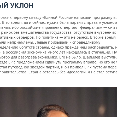
ЫЙ УКЛОН
овке к первому съезду «Единой России» написали программу в 
 В то время, да и сейчас, нужна была партия с правым уклоном
льная, ибо российские «правые» отвергают федерализм — они 
 рынок без вмешательства государства, отсутствие внутренних
ативных барьеров. Но политика — это не рынок. В то же время
ыли неприемлемы. Левые призывали к справедливому
еделению богатств страны, однако прежде чем распределять, 
, а российская экономика много лет находилась в стагнации. Н
мотор для разогрева экономики. Его не было. Шаймиев выступи
езде ЕР с предложением сдвинуть программу вправо, но его не
тал путеводной звездой партии, и он привел ЕР к пустому пер
правительства. Страна осталась без идеологии. Я не стал вступ