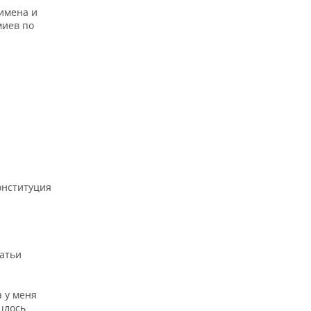
 имена и
миев по
и
Конституция
татьи
 у меня
ишлось