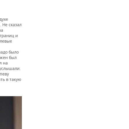
духе
. Не сказал
за
 границ и
 левые
надо было
ужен был
л на
 услышали.
епеву
ать в такую