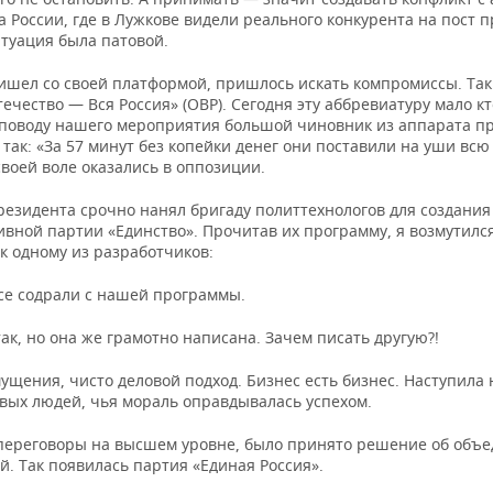
 России, где в Лужкове видели реального конкурента на пост 
итуация была патовой.
ишел со своей платформой, пришлось искать компромиссы. Так
ечество — Вся Россия» (ОВР). Сегодня эту аббревиатуру мало к
о поводу нашего мероприятия большой чиновник из аппарата п
так: «За 57 минут без копейки денег они поставили на уши всю
воей воле оказались в оппозиции.
резидента срочно нанял бригаду политтехнологов для создания
ивной партии «Единство». Прочитав их программу, я возмутилс
к одному из разработчиков:
се содрали с нашей программы.
так, но она же грамотно написана. Зачем писать другую?!
ущения, чисто деловой подход. Бизнес есть бизнес. Наступила 
овых людей, чья мораль оправдывалась успехом.
переговоры на высшем уровне, было принято решение об объ
й. Так появилась партия «Единая Россия».