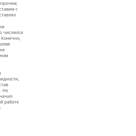
впрочем,
ставим с
ставлял.
ок
лю числился
. Конечно,
время
ане
ьном
в
лидности,
став
. Но
значил.
ой работе
я