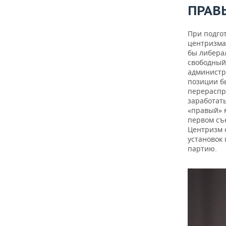
ПРАВ
При подгот
центризма.
бы либера
свободный
администр
позиции б
перераспр
заработать
«правый» 
первом съ
Центризм с
установок 
партию.