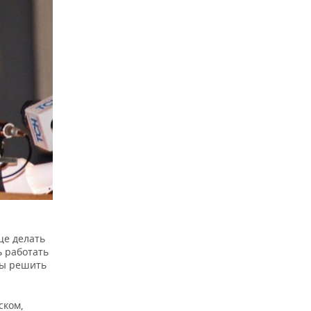
ще делать
ь работать
бы решить
ском,