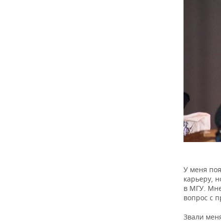
У меня по
карьеру, н
в МГУ. Мн
вопрос с п
Звали мен