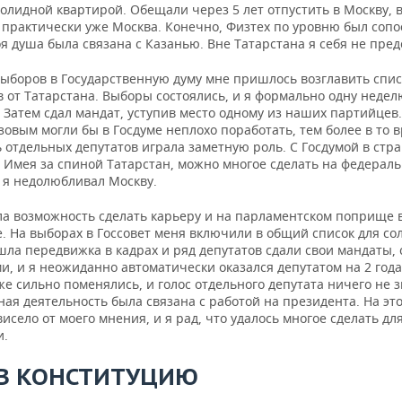
олидной квартирой. Обещали через 5 лет отпустить в Москву, 
 практически уже Москва. Конечно, Физтех по уровню был сопо
я душа была связана с Казанью. Вне Татарстана я себя не пред
выборов в Государственную думу мне пришлось возглавить спис
 от Татарстана. Выборы состоялись, и я формально одну неде
 Затем сдал мандат, уступив место одному из наших партийцев
овым могли бы в Госдуме неплохо поработать, тем более в то 
 отдельных депутатов играла заметную роль. С Госдумой в стр
. Имея за спиной Татарстан, можно многое сделать на федерал
о я недолюбливал Москву.
ла возможность сделать карьеру и на парламентском поприще 
. На выборах в Госсовет меня включили в общий список для со
ла передвижка в кадрах и ряд депутатов сдали свои мандаты, 
, и я неожиданно автоматически оказался депутатом на 2 года
е сильно поменялись, и голос отдельного депутата ничего не 
ая деятельность была связана с работой на президента. На эт
висело от моего мнения, и я рад, что удалось многое сделать дл
и.
 В КОНСТИТУЦИЮ