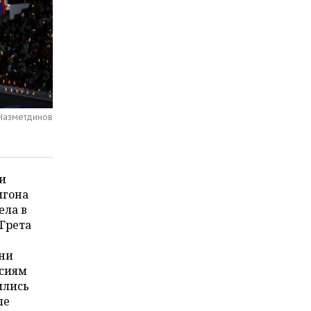
 Назметдинов
и
игона
ела в
 Грета
ани
ссиям
ились
ые