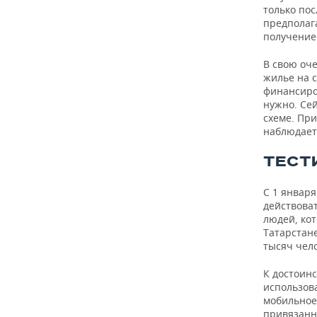
только пос
предполаг
получение 
В свою оч
жилье на с
финансиро
нужно. Се
схеме. При
наблюдает
ТЕСТ
С 1 января
действова
людей, ко
Татарстане
тысяч чело
К достоинс
использова
мобильное 
привязанно