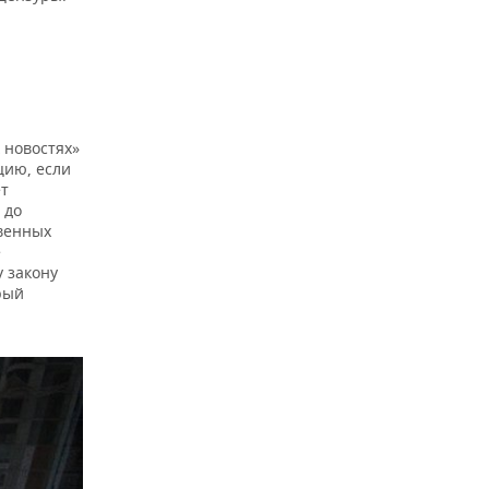
 новостях»
цию, если
ет
 до
твенных
е
у закону
рый