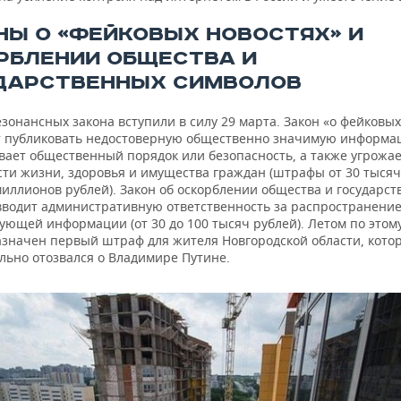
НЫ О «ФЕЙКОВЫХ НОВОСТЯХ» И
РБЛЕНИИ ОБЩЕСТВА И
ДАРСТВЕННЫХ СИМВОЛОВ
зонансных закона вступили в силу 29 марта. Закон «о фейковых
 публиковать недостоверную общественно значимую информа
вает общественный порядок или безопасность, а также угрожа
сти жизни, здоровья и имущества граждан (штрафы от 30 тысяч
миллионов рублей). Закон об оскорблении общества и государс
вводит административную ответственность за распространени
ующей информации (от 30 до 100 тысяч рублей). Летом по этом
азначен первый штраф для жителя Новгородской области, кото
льно отозвался о Владимире Путине.