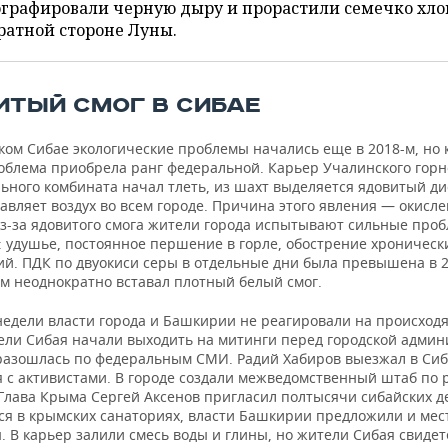
ографировали черную дыру и прорастили семечко хло
ратной стороне Луны.
ИТЫЙ СМОГ В СИБАЕ
ком Сибае экологические проблемы начались еще в 2018-м, но
роблема приобрела ранг федеральной. Карьер Учалинского горн
ьного комбината начал тлеть, из шахт выделяется ядовитый д
авляет воздух во всем городе. Причина этого явления — окисл
Из-за ядовитого смога жители города испытывают сильные про
: удушье, постоянное першение в горле, обострение хроническ
ий. ПДК по двуокиси серы в отдельные дни была превышена в 2
ом неоднократно вставал плотный белый смог.
недели власти города и Башкирии не реагировали на происход
ели Сибая начали выходить на митинги перед городской админ
разошлась по федеральным СМИ. Радий Хабиров выезжал в Сиб
я с активистами. В городе создали межведомственный штаб по
 Глава Крыма Сергей Аксенов пригласил полтысячи сибайских д
ся в крымских санаториях, власти Башкирии предложили и ме
. В карьер залили смесь воды и глины, но жители Сибая свиде