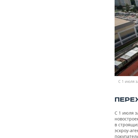
С 1 июля 
ПЕРЕ
С 1 июля 
новострое
в строящих
эскроу-аг
покупатель