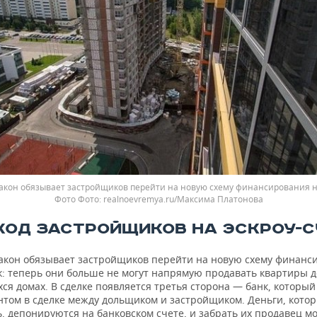
закон обязывает застройщиков перейти на новую схему финансирования н
Фото
realnoevremya.ru/Максима Платонова
ХОД ЗАСТРОЙЩИКОВ НА ЭСКРОУ-С
закон обязывает застройщиков перейти на новую схему финанс
к: теперь они больше не могут напрямую продавать квартиры 
ся домах. В сделке появляется третья сторона — банк, который
ентом в сделке между дольщиком и застройщиком. Деньги, кото
, депонируются на банковском счете, и забрать их продавец м