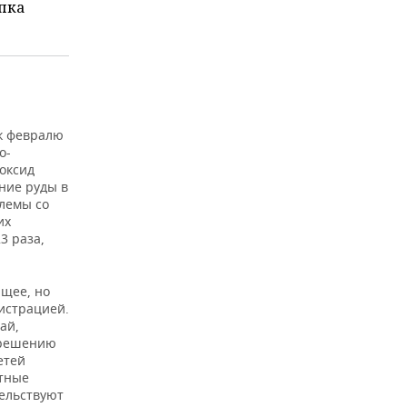
пка
 к февралю
о-
иоксид
ение руды в
блемы со
их
3 раза,
ящее, но
истрацией.
ай,
 решению
етей
стные
тельствуют