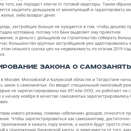
ле того, как передаст ключи от готовой квартиры. Таким образо
ается защитить дольщиков от манипуляций и гарантировать им
жилья, либо возврат денег.
ередь, застройщик больше не нуждается в том, чтобы дешево п
тадии котлована, потому что банк выделяет ему проектное
вание, и деньги с дольщиков на строительство собирать больш
йчас большинство крупных застройщиков уже адаптировались 
 этом сильного скачка цен на недвижимость по итогам 2019 год
ся.
ИРОВАНИЕ ЗАКОНА О САМОЗАНЯТ
 в Москве, Московской и Калужской областях и Татарстане нача
ть закон о самозанятых. Он вводит специальный налоговый ре
торые не зарегистирированы как ИП или ООО, но работают на с
 к началу ноября в качестве самозанятых зарегистрировались 
век.
твам нового режима, помимо «обеления» доходов, относится пр
ния. Чтобы зарегистрироваться как самозанятому, достаточно 
приложение и нажать пару кнопок, а налоги будут просто спис
й к приложению банковской карты, в зависимости от того, как