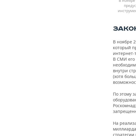
В ноябре
преду
инструмен
ЗАКО
В ноябре 2
который п
интернет-
В СМИ его
необходим
внутри стр
(хотя боль
возможност
По этому з
оборудова
Роскомнад
запрещенн
На реализ
миллиарда 
стратегии 