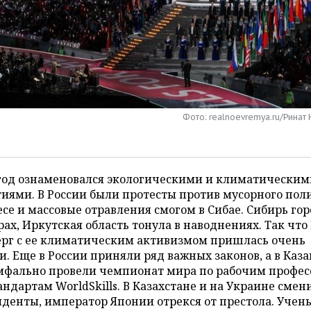
Фото: realnoevremya.ru/Ринат
 год ознаменовался экологическими и климатическим
иями. В России были протесты против мусорного пол
се и массовые отравления смогом в Сибае. Сибирь гор
ах, Иркутская область тонула в наводнениях. Так что
ерг с ее климатическим активизмом пришлась очень
и. Еще в России приняли ряд важных законов, а в Каз
мфально провели чемпионат мира по рабочим профе
андартам WorldSkills. В Казахстане и на Украине смен
денты, император Японии отрекся от престола. Учен