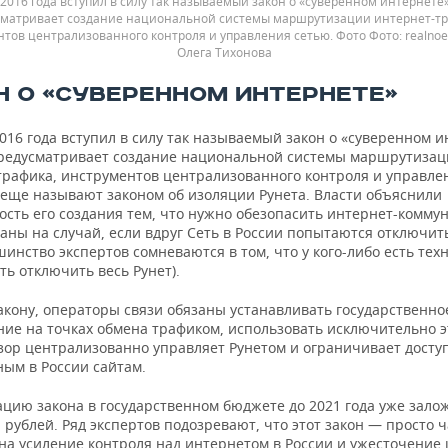
 2016 года вступил в силу так называемый закон о «суверенном интернете»
сматривает создание национальной системы маршрутизации интернет-тр
тов централизованного контроля и управления сетью. Фото
realnoe
Олега Тихонова
Н О «СУВЕРЕННОМ ИНТЕРНЕТЕ»
016 года вступил в силу так называемый закон о «суверенном и
редусматривает создание национальной системы маршрутизац
трафика, инструментов централизованного контроля и управле
 еще называют законом об изоляции Рунета. Власти объяснили
ость его создания тем, что нужно обезопасить интернет-комму
аны на случай, если вдруг Сеть в России попытаются отключит
шинство экспертов сомневаются в том, что у кого-либо есть тех
ь отключить весь Рунет).
акону, операторы связи обязаны устанавливать государственно
ние на точках обмена трафиком, использовать исключительно э
зор централизованно управляет Рунетом и ограничивает доступ
ым в России сайтам.
ацию закона в государственном бюджете до 2021 года уже зало
рублей. Ряд экспертов подозревают, что этот закон — просто ч
на усиление контроля над интернетом в России и ужесточение