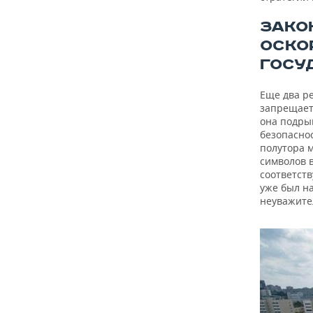
ЗАКО
ОСКО
ГОСУ
Еще два ре
запрещает
она подры
безопасно
полутора 
символов 
соответств
уже был н
неуважите