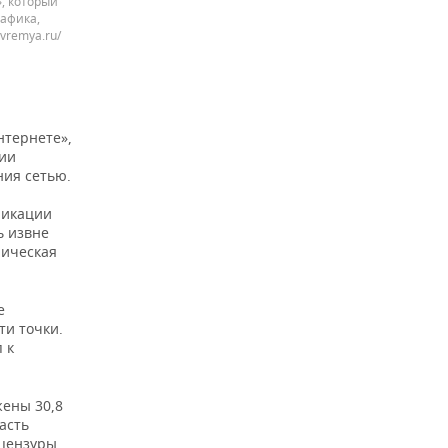
, который
афика,
vremya.ru/
нтернете»,
ии
ния сетью.
никации
ь извне
ническая
е
ти точки.
 к
жены 30,8
асть
 цензуры.