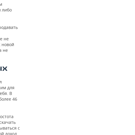
м
 либо
родавать
е не
к новой
а не
ЫХ
л
жим для
ебя. В
более 46
остота
скачать
ываться с
ой доход