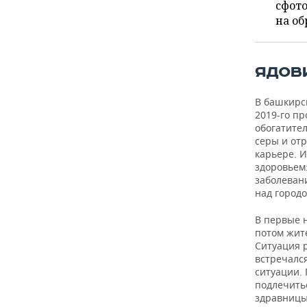
ВОДНЫЕ ВИДЫ СПОРТА
ОБРАЗОВАНИЕ
сфот
на об
ХОККЕЙ С МЯЧОМ
ПРОИСШЕСТВИЯ
ЯДОВ
В башкирс
2019-го п
обогатител
серы и отр
карьере. 
здоровьем
заболеван
над город
В первые 
потом жит
Ситуация 
встречалс
ситуации.
подлечить
здравницы