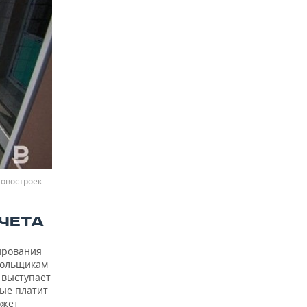
овостроек.
ЧЕТА
ирования
дольщикам
 выступает
рые платит
ожет